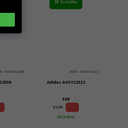
ka
Do košíka
D:
AOFH22508
KÓD:
AOSY22522
22508
Adidas AOSY22522
€69
€139
%)
50 %)
(–
m
Skladem