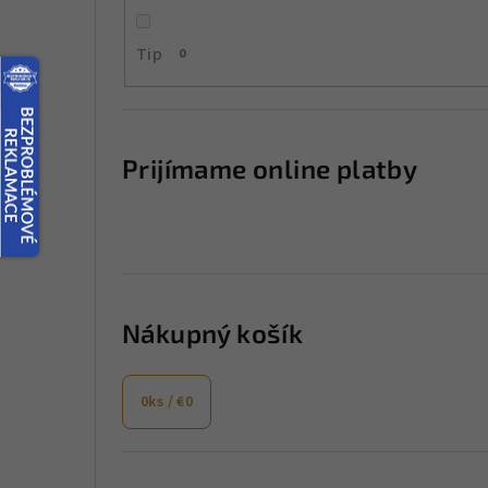
a
Tip
0
n
e
l
Prijímame online platby
Nákupný košík
0
ks /
€0