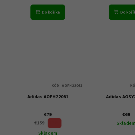
Do košíka
Do koší
KÓD:
AOFH22061
K
Adidas AOFH22061
Adidas AOSY
€79
€69
€159
50 %)
Sklade
(–
Skladem