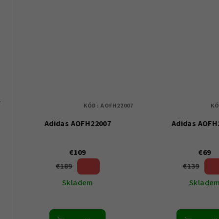
o
v
v
026 55
 10ATM
KÓD:
AOFH22007
KÓ
Adidas AOFH22007
Adidas AOFH
€109
€69
€189
€139
42 %)
50 
(–
(–
Skladem
Sklade