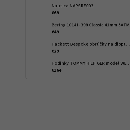
Nautica NAPSRF003
€69
Bering 10141-398 Classic 41mm 5ATM
€49
Hackett Bespoke obrúčky na dioptrické okuliare HEB262 02 54 - Pánské
€29
Hodinky TOMMY HILFIGER model WESLE
€164