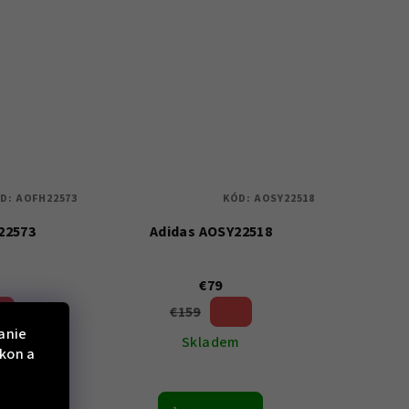
D:
AOFH22573
KÓD:
AOSY22518
22573
Adidas AOSY22518
€79
€159
%)
50 %)
(–
anie
m
Skladem
ýkon a