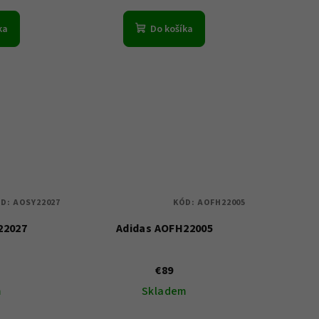
ka
Do košíka
ÓD:
AOSY22027
KÓD:
AOFH22005
22027
Adidas AOFH22005
€89
m
Skladem