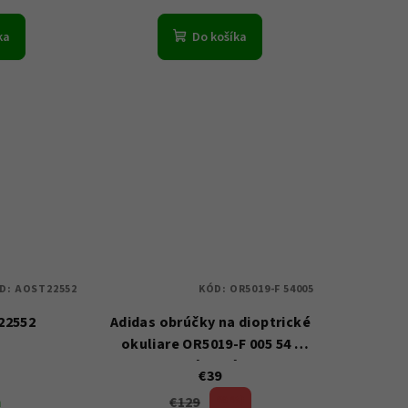
ka
Do košíka
D:
AOST22552
KÓD:
OR5019-F 54005
22552
Adidas obrúčky na dioptrické
okuliare OR5019-F 005 54 -
Dámské
€39
€129
m
69 %)
(–