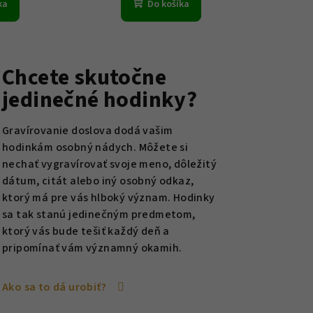
ka
Do košíka
Chcete skutočne
jedinečné hodinky?
Gravírovanie doslova dodá vašim
hodinkám osobný nádych. Môžete si
nechať vygravírovať svoje meno, dôležitý
dátum, citát alebo iný osobný odkaz,
ktorý má pre vás hlboký význam. Hodinky
sa tak stanú jedinečným predmetom,
ktorý vás bude tešiť každý deň a
pripomínať vám významný okamih.
Ako sa to dá urobiť?