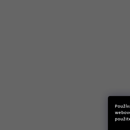
Použív
webove
použit