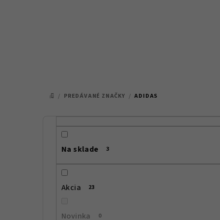
Prejsť
na
obsah
/
PREDÁVANÉ ZNAČKY
/
ADIDAS
DOMOV
B
o
Na sklade
3
č
n
Akcia
23
ý
p
Novinka
0