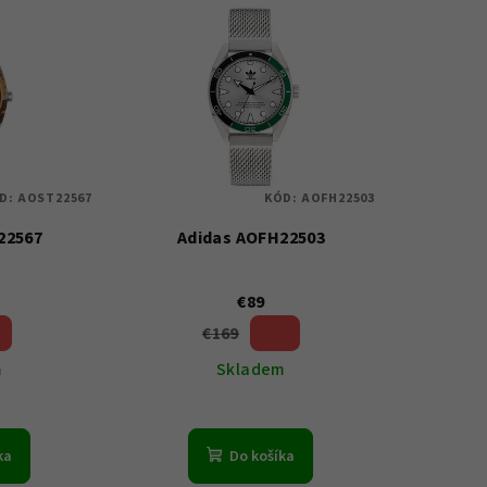
D:
AOST22567
KÓD:
AOFH22503
22567
Adidas AOFH22503
€89
€169
)
47 %)
(–
m
Skladem
ka
Do košíka