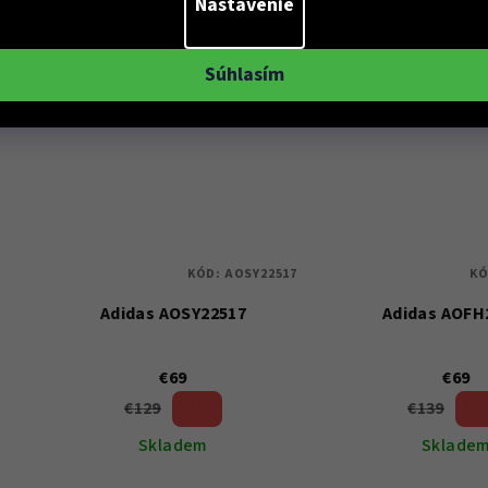
Nastavenie
Do košíka
Do koší
Súhlasím
KÓD:
AOSY22517
KÓ
Adidas AOSY22517
Adidas AOFH
€69
€69
€129
€139
46 %)
50 
(–
(–
Skladem
Sklade