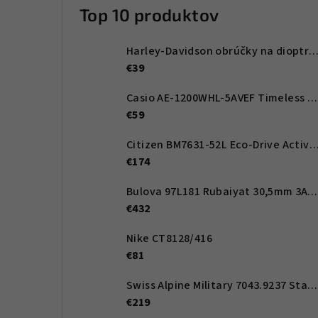
Top 10 produktov
Harley-Davidson obrúčky na dioptrické okuliare HD00011 
€39
Casio AE-1200WHL-5AVEF Timeless Collection 42mm 10ATM
€59
Citizen BM7631-52L Eco-Drive Active Sport 41mm
€174
Bulova 97L181 Rubaiyat 30,5mm 3ATM
€432
Nike CT8128/416
€81
Swiss Alpine Military 7043.9237 Star Fighter Saphirglas Chrono 46 mm
€219