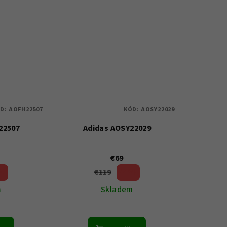
D:
AOFH22507
KÓD:
AOSY22029
22507
Adidas AOSY22029
€69
€119
%)
42 %)
(–
m
Skladem