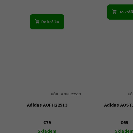
Do koší
Do košíka
KÓD:
AOFH22513
KÓ
Adidas AOFH22513
Adidas AOST
€79
€69
Skladem
Sklade