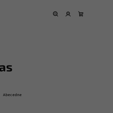
Hľadať
Prihlásenie
Nákupný
košík
as
Abecedne