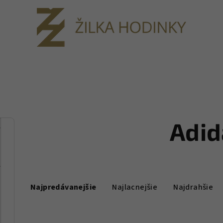
Adid
R
Najpredávanejšie
Najlacnejšie
Najdrahšie
a
d