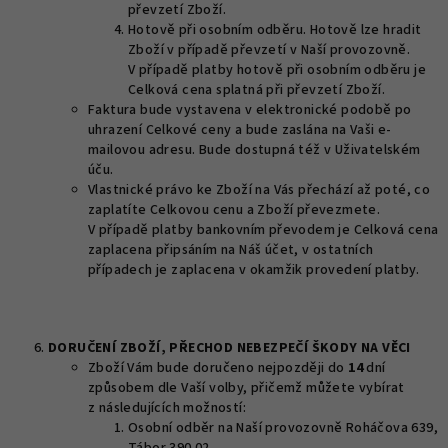
převzetí Zboží.
Hotově při osobním odběru. Hotově lze hradit
Zboží v případě převzetí v Naší provozovně.
V případě platby hotově při osobním odběru je
Celková cena splatná při převzetí Zboží.
Faktura bude vystavena v elektronické podobě po
uhrazení Celkové ceny a bude zaslána na Vaši e-
mailovou adresu. Bude dostupná též v Uživatelském
úču.
Vlastnické právo ke Zboží na Vás přechází až poté, co
zaplatíte Celkovou cenu a Zboží převezmete.
V případě platby bankovním převodem je Celková cena
zaplacena připsáním na Náš účet, v ostatních
případech je zaplacena v okamžik provedení platby.
DORUČENÍ ZBOŽÍ, PŘECHOD NEBEZPEČÍ ŠKODY NA VĚCI
Zboží Vám bude doručeno nejpozději do
14
dní
způsobem dle Vaší volby, přičemž můžete vybírat
z následujících možností:
Osobní odběr na Naší provozovně Roháčova 639,