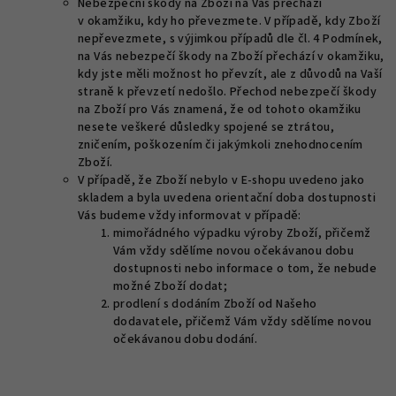
Nebezpeční škody na Zboží na Vás přechází
v okamžiku, kdy ho převezmete. V případě, kdy Zboží
nepřevezmete, s výjimkou případů dle čl. 4 Podmínek,
na Vás nebezpečí škody na Zboží přechází v okamžiku,
kdy jste měli možnost ho převzít, ale z důvodů na Vaší
straně k převzetí nedošlo. Přechod nebezpečí škody
na Zboží pro Vás znamená, že od tohoto okamžiku
nesete veškeré důsledky spojené se ztrátou,
zničením, poškozením či jakýmkoli znehodnocením
Zboží.
V případě, že Zboží nebylo v E-shopu uvedeno jako
skladem a byla uvedena orientační doba dostupnosti
Vás budeme vždy informovat v případě:
mimořádného výpadku výroby Zboží, přičemž
Vám vždy sdělíme novou očekávanou dobu
dostupnosti nebo informace o tom, že nebude
možné Zboží dodat;
prodlení s dodáním Zboží od Našeho
dodavatele, přičemž Vám vždy sdělíme novou
očekávanou dobu dodání.