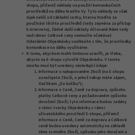
shopu, přičemž náklady na použití komunikačních
prostředků na dálku hradíte Vy. Tyto náklady se však
nijak neliší od základní sazby, kterou hradíte za
používání těchto prostředků (tedy zejména za přístup
k internetu), žádné další náklady účtované Námi tedy
nad rámec Celkové ceny nemusíte očekávat.
Odesláním Objednávky souhlasíte s tím, že prostředky
komunikace na dálku využíváme.
K tomu, abychom mohli Smlouvu uzavřít, je třeba,
abyste na E-shopu vytvořili Objednávku. V tomto
návrhu musí být uvedeny následující údaje:
Informace o nakupovaném Zboží (na E-shopu
označujete Zboží, o jehož nákup máte zájem,
tlačítkem „Do košíku“);
Informace o Ceně, Ceně za dopravu, způsobu
platby Celkové ceny a požadovaném způsobu
doručení Zboží; tyto informace budou zadány
v rámci tvorby Objednávky v rámci
uživatelského prostředí E-shopu, přičemž
informace o Ceně, Ceně za dopravu a Celkové
ceně budou uvedeny automaticky na základě
Vámi zvolného Zboží, způsobu jeho doručení a