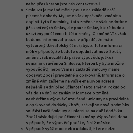
nebo přes kterou jste nás kontaktovali.
Smlouvu je možné měnit pouze na základě naší
písemné dohody. My jsme však oprávněni změnit a
doplnit tyto Podmínky, tato změna se však nedotkne
již uzavřených Smluv, ale pouze Smluv, které budou
uzavřeny po účinnosti této změny. O změně Vás však
budeme informovat pouze v případě, že máte
vytvořený Uživatelský účet (abyste tuto informaci
měli v případě, že budete objednávat nové Zboží,
změna však nezakládá právo výpovědi, jelikož
nemáme uzavřenou Smlouvu, kterou by bylo možné
vypovědět), nebo Vám na základě Smlouvy máme
dodávat Zboží pravidelně a opakovaně. Informace o
změně Vám zašleme na Vaši e-mailovou adresu
nejméně 14 dní před účinností této změny. Pokud od
Vás do 14 dnů od zaslání informace o změně
neobdržíme výpověď uzavřené Smlouvy na pravidelné
a opakované dodávky Zboží, stávají se nové podmínky
součástí naší Smlouvy a uplatní se na další dodávku
Zboží následující po účinnosti změny. Výpovědní doba
v případě, že výpověď podáte, činí 2 měsíce.
V případě vyšší moci nebo událostí, které nelze