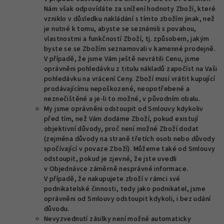
Nám však odpovídáte za snížení hodnoty Zboží, které
vzniklo v důsledku nakládání s tímto zbožím jinak, než
je nutné k tomu, abyste se seznámili s povahou,
vlastnostmi a funkčností Zboží, tj. způsobem, jakým
byste se se Zbožím seznamovali v kamenné prodejně.
V případě, že jsme Vám ještě nevrátili Cenu, jsme
oprávněni pohledávku z titulu nákladů započíst na Vaši
pohledávku na vrácení Ceny. Zboží musí vrátit kupující
prodávajícímu nepoškozené, neopotřebené a
neznečištěné a je-li to možné, v původním obalu.
My jsme oprávněni odstoupit od Smlouvy kdykoliv
před tím, než Vám dodáme Zboží, pokud existují
objektivní důvody, proč není možné Zboží dodat
(zejména důvody na straně třetích osob nebo důvody
spočívající v povaze Zboží). Můžeme také od Smlouvy
odstoupit, pokud je zjevné, že jste uvedli
v Objednávce záměrně nesprávné informace.
V případě, že nakupujete zboží v rámci své
podnikatelské činnosti, tedy jako podnikatel, jsme
oprávněni od Smlouvy odstoupit kdykoli, i bez udání
důvodu.
Nevyzvednutí zásilky není možné automaticky