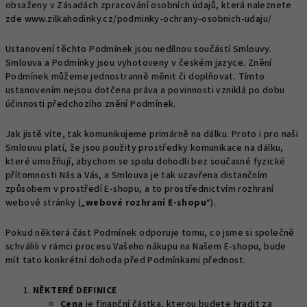
obsaženy v Zásadách zpracování osobních údajů, která naleznete
zde www.zilkahodinky.cz/podminky-ochrany-osobnich-udaju/
Ustanovení těchto Podmínek jsou nedílnou součástí Smlouvy.
Smlouva a Podmínky jsou vyhotoveny v českém jazyce. Znění
Podmínek můžeme jednostranně měnit či doplňovat. Tímto
ustanovením nejsou dotčena práva a povinnosti vzniklá po dobu
účinnosti předchozího znění Podmínek.
Jak jistě víte, tak komunikujeme primárně na dálku. Proto i pro naši
Smlouvu platí, že jsou použity prostředky komunikace na dálku,
které umožňují, abychom se spolu dohodli bez současné fyzické
přítomnosti Nás a Vás, a Smlouva je tak uzavřena distančním
způsobem v prostředí E-shopu, a to prostřednictvím rozhraní
webové stránky („
webové rozhraní E-shopu
“).
Pokud některá část Podmínek odporuje tomu, co jsme si společně
schválili v rámci procesu Vašeho nákupu na Našem E-shopu, bude
mít tato konkrétní dohoda před Podmínkami přednost.
NĚKTERÉ DEFINICE
Cena
je finanční částka, kterou budete hradit za