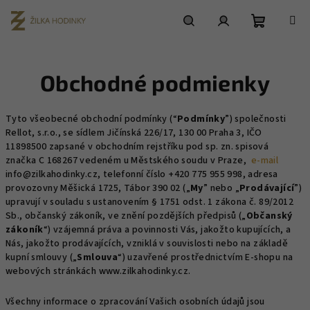
Prejsť
na
obsah
Nákupn
Hľadať
Prihlásenie
Obchodné podmienky
košík
Tyto všeobecné obchodní podmínky (“
Podmínky
”) společnosti
Rellot, s.r.o., se sídlem Jičínská 226/17, 130 00 Praha 3, IČO
11898500 zapsané v obchodním rejstříku pod sp. zn. spisová
značka C 168267 vedeném u Městského soudu v Praze,
e-mail
info@zilkahodinky.cz, telefonní číslo +420 775 955 998, adresa
provozovny Měšická 1725, Tábor 390 02 („
My
” nebo „
Prodávající
”)
upravují v souladu s ustanovením § 1751 odst. 1 zákona č. 89/2012
Sb., občanský zákoník, ve znění pozdějších předpisů („
Občanský
zákoník
“) vzájemná práva a povinnosti Vás, jakožto kupujících, a
Nás, jakožto prodávajících, vzniklá v souvislosti nebo na základě
kupní smlouvy („
Smlouva
“) uzavřené prostřednictvím E-shopu na
webových stránkách www.zilkahodinky.cz.
Všechny informace o zpracování Vašich osobních údajů jsou