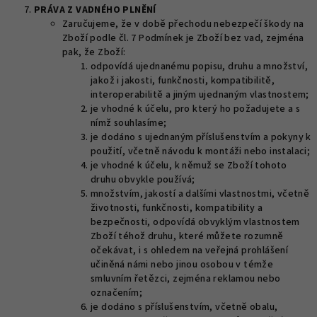
PRÁVA Z VADNÉHO PLNĚNÍ
Zaručujeme, že v době přechodu nebezpečí škody na
Zboží podle čl. 7 Podmínek je Zboží bez vad, zejména
pak, že Zboží:
odpovídá ujednanému popisu, druhu a množství,
jakož i jakosti, funkčnosti, kompatibilitě,
interoperabilitě a jiným ujednaným vlastnostem;
je vhodné k účelu, pro který ho požadujete a s
nímž souhlasíme;
je dodáno s ujednaným příslušenstvím a pokyny k
použití, včetně návodu k montáži nebo instalaci;
je vhodné k účelu, k němuž se Zboží tohoto
druhu obvykle používá;
množstvím, jakostí a dalšími vlastnostmi, včetně
životnosti, funkčnosti, kompatibility a
bezpečnosti, odpovídá obvyklým vlastnostem
Zboží téhož druhu, které můžete rozumně
očekávat, i s ohledem na veřejná prohlášení
učiněná námi nebo jinou osobou v témže
smluvním řetězci, zejména reklamou nebo
označením;
je dodáno s příslušenstvím, včetně obalu,