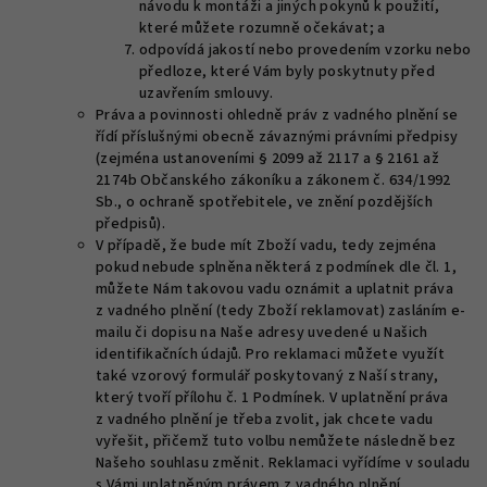
návodu k montáži a jiných pokynů k použití,
které můžete rozumně očekávat; a
odpovídá jakostí nebo provedením vzorku nebo
předloze, které Vám byly poskytnuty před
uzavřením smlouvy.
Práva a povinnosti ohledně práv z vadného plnění se
řídí příslušnými obecně závaznými právními předpisy
(zejména ustanoveními § 2099 až 2117 a § 2161 až
2174b Občanského zákoníku a zákonem č. 634/1992
Sb., o ochraně spotřebitele, ve znění pozdějších
předpisů).
V případě, že bude mít Zboží vadu, tedy zejména
pokud nebude splněna některá z podmínek dle čl. 1,
můžete Nám takovou vadu oznámit a uplatnit práva
z vadného plnění (tedy Zboží reklamovat) zasláním e-
mailu či dopisu na Naše adresy uvedené u Našich
identifikačních údajů. Pro reklamaci můžete využít
také vzorový formulář poskytovaný z Naší strany,
který tvoří přílohu č. 1 Podmínek. V uplatnění práva
z vadného plnění je třeba zvolit, jak chcete vadu
vyřešit, přičemž tuto volbu nemůžete následně bez
Našeho souhlasu změnit. Reklamaci vyřídíme v souladu
s Vámi uplatněným právem z vadného plnění.