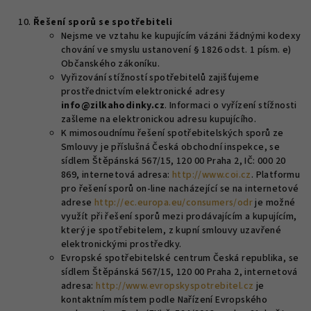
Řešení sporů se spotřebiteli
Nejsme ve vztahu ke kupujícím vázáni žádnými kodexy
chování ve smyslu ustanovení § 1826 odst. 1 písm. e)
Občanského zákoníku.
Vyřizování stížností spotřebitelů zajišťujeme
prostřednictvím elektronické adresy
info@zilkahodinky.cz
. Informaci o vyřízení stížnosti
zašleme na elektronickou adresu kupujícího.
K mimosoudnímu řešení spotřebitelských sporů ze
Smlouvy je příslušná Česká obchodní inspekce, se
sídlem Štěpánská 567/15, 120 00 Praha 2, IČ: 000 20
869, internetová adresa:
http://www.coi.cz
. Platformu
pro řešení sporů on-line nacházející se na internetové
adrese
http://ec.europa.eu/consumers/odr
je možné
využít při řešení sporů mezi prodávajícím a kupujícím,
který je spotřebitelem, z kupní smlouvy uzavřené
elektronickými prostředky.
Evropské spotřebitelské centrum Česká republika, se
sídlem Štěpánská 567/15, 120 00 Praha 2, internetová
adresa:
http://www.evropskyspotrebitel.cz
je
kontaktním místem podle Nařízení Evropského