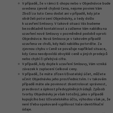
V případě, že v rámci E-shopu nebo v Objednávce bude
uvedena zjevně chybná Cena, nejsme povinni Vám
Zboží za tuto Cenu dodat ani v případě, kdy jste
obdrželi potvrzení Objednávky, a tedy došlo
k uzavření Smlouvy. V takové situaci Vás budeme
bezodkladně kontaktovat a zašleme Vám nabídku na
uzavření nové Smlouvy v pozměněné podobě oproti
Objednávce. Nová Smlouva je v takovém případě
uzavřena ve chvíli, kdy Naši nabídku potvrdíte. Za
zjevnou chybu v Ceně se považuje například situace,
kdy Cena neodpovídá obvyklé ceně u jiných prodejců
nebo chybí či přebývá cifra.
V případě, kdy dojde k uzavření Smlouvy, Vám vzniká
závazek k zaplacení Celkové ceny.
V případě, že máte zřízen Uživatelský účet, můžete
učinit Objednávku jeho prostřednictvím. I v takovém
případě máte ale povinnost zkontrolovat správnost,
pravdivost a úplnost předvyplněných údajů. Způsob
tvorby Objednávky je však totožný, jako v případě
kupujícího bez Uživatelského účtu, výhodou však je, že
není třeba opakovaně vyplňovat Vaše identifikační
údaje.