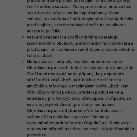
přiloženém jako příloha potvrzující e-mailové zprávy,
tvoří nedílnou součást. Toto potvrzení se nepovažuje
za potvrzení přijetí návrhu kupní smlouvy. Kupní
smlouva je uzavřena až následným přijetím objednávky
prodávajícím, které prodávající zašle na emailovou
adresu kupujícího.
Veškerá prezentace zboží umístěná v katalogu
internetového obchodu je informativního charakteru a
prodávající není povinen uzavřít kupní smlouvu ohledně
tohoto zboží.
Mohou nastat i případy, kdy Vám nebudeme moci
Objednávku potvrdit. Jedná se zejména o situace, kdy
Zboží není dostupné nebo případy, kdy objednáte
větší počet kusů Zboží, než kolik je z naší strany
umožněno. Informaci o maximálním počtu Zboží Vám
však vždy v rámci E-shopu předem poskytneme a
neměla by pro Vás být tedy překvapivá. V případě, že
nastane jakýkoli důvod, pro který nemůžeme
Objednávku potvrdit, budeme Vás kontaktovat a
zašleme Vám nabídku na uzavření Smlouvy
v pozměněné podobě oproti Objednávce. Smlouva je
v takovém případě uzavřena ve chvíli, kdy Naši nabídku
potvrdíte.