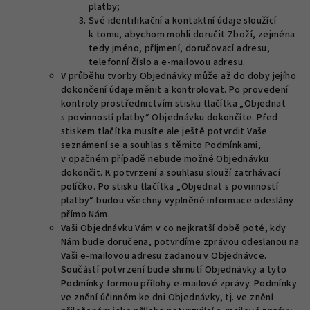
platby;
Své identifikační a kontaktní údaje sloužící
k tomu, abychom mohli doručit Zboží, zejména
tedy jméno, příjmení, doručovací adresu,
telefonní číslo a e-mailovou adresu.
V průběhu tvorby Objednávky může až do doby jejího
dokončení údaje měnit a kontrolovat. Po provedení
kontroly prostřednictvím stisku tlačítka „Objednat
s povinností platby“ Objednávku dokončíte. Před
stiskem tlačítka musíte ale ještě potvrdit Vaše
seznámení se a souhlas s těmito Podmínkami,
v opačném případě nebude možné Objednávku
dokončit. K potvrzení a souhlasu slouží zatrhávací
políčko. Po stisku tlačítka „Objednat s povinností
platby“ budou všechny vyplněné informace odeslány
přímo Nám.
Vaši Objednávku Vám v co nejkratší době poté, kdy
Nám bude doručena, potvrdíme zprávou odeslanou na
Vaši e-mailovou adresu zadanou v Objednávce.
Součástí potvrzení bude shrnutí Objednávky a tyto
Podmínky formou přílohy e-mailové zprávy. Podmínky
ve znění účinném ke dni Objednávky, tj. ve znění