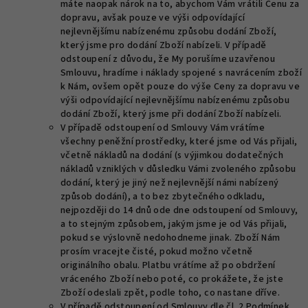
máte naopak nárok na to, abychom Vám vrátili Cenu za
dopravu, avšak pouze ve výši odpovídající
nejlevnějšímu nabízenému způsobu dodání Zboží,
který jsme pro dodání Zboží nabízeli. V případě
odstoupení z důvodu, že My porušíme uzavřenou
Smlouvu, hradíme i náklady spojené s navrácením zboží
k Nám, ovšem opět pouze do výše Ceny za dopravu ve
výši odpovídající nejlevnějšímu nabízenému způsobu
dodání Zboží, který jsme při dodání Zboží nabízeli.
V případě odstoupení od Smlouvy Vám vrátíme
všechny peněžní prostředky, které jsme od Vás přijali,
včetně nákladů na dodání (s výjimkou dodatečných
nákladů vzniklých v důsledku Vámi zvoleného způsobu
dodání, který je jiný než nejlevnější námi nabízený
způsob dodání), a to bez zbytečného odkladu,
nejpozději do 14 dnů ode dne odstoupení od Smlouvy,
a to stejným způsobem, jakým jsme je od Vás přijali,
pokud se výslovně nedohodneme jinak. Zboží Nám
prosím vracejte čisté, pokud možno včetně
originálního obalu. Platbu vrátíme až po obdržení
vráceného Zboží nebo poté, co prokážete, že jste
Zboží odeslali zpět, podle toho, co nastane dříve.
V případě odstoupení od Smlouvy dle čl. 2 Podmínek