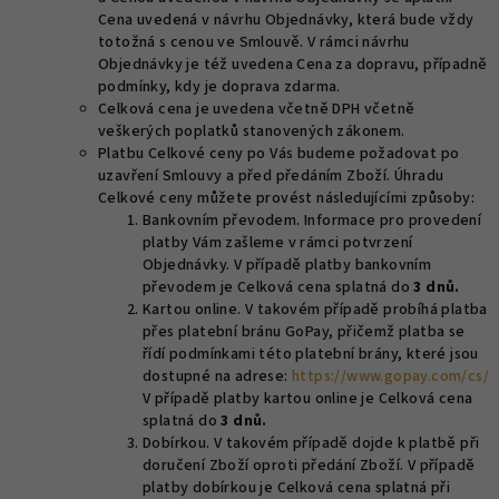
Cena uvedená v návrhu Objednávky, která bude vždy
totožná s cenou ve Smlouvě. V rámci návrhu
Objednávky je též uvedena Cena za dopravu, případně
podmínky, kdy je doprava zdarma.
Celková cena je uvedena včetně DPH včetně
veškerých poplatků stanovených zákonem.
Platbu Celkové ceny po Vás budeme požadovat po
uzavření Smlouvy a před předáním Zboží. Úhradu
Celkové ceny můžete provést následujícími způsoby:
Bankovním převodem. Informace pro provedení
platby Vám zašleme v rámci potvrzení
Objednávky. V případě platby bankovním
převodem je Celková cena splatná do
3 dnů.
Kartou online. V takovém případě probíhá platba
přes platební bránu GoPay, přičemž platba se
řídí podmínkami této platební brány, které jsou
dostupné na adrese:
https://www.gopay.com/cs/
V případě platby kartou online je Celková cena
splatná do
3 dnů.
Dobírkou. V takovém případě dojde k platbě při
doručení Zboží oproti předání Zboží. V případě
platby dobírkou je Celková cena splatná při