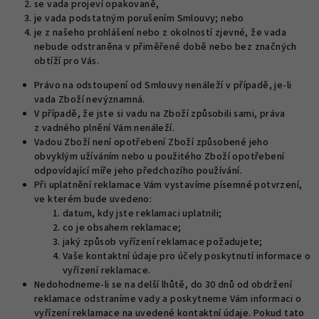
se vada projeví opakovaně,
je vada podstatným porušením Smlouvy; nebo
je z našeho prohlášení nebo z okolností zjevné, že vada
nebude odstraněna v přiměřené době nebo bez značných
obtíží pro Vás.
Právo na odstoupení od Smlouvy nenáleží v případě, je-li
vada Zboží nevýznamná.
V případě, že jste si vadu na Zboží způsobili sami, práva
z vadného plnění Vám nenáleží.
Vadou Zboží není opotřebení Zboží způsobené jeho
obvyklým užíváním nebo u použitého Zboží opotřebení
odpovídající míře jeho předchozího používání.
Při uplatnění reklamace Vám vystavíme písemné potvrzení,
ve kterém bude uvedeno:
datum, kdy jste reklamaci uplatnili;
co je obsahem reklamace;
jaký způsob vyřízení reklamace požadujete;
Vaše kontaktní údaje pro účely poskytnutí informace o
vyřízení reklamace.
Nedohodneme-li se na delší lhůtě, do 30 dnů od obdržení
reklamace odstraníme vady a poskytneme Vám informaci o
vyřízení reklamace na uvedené kontaktní údaje. Pokud tato