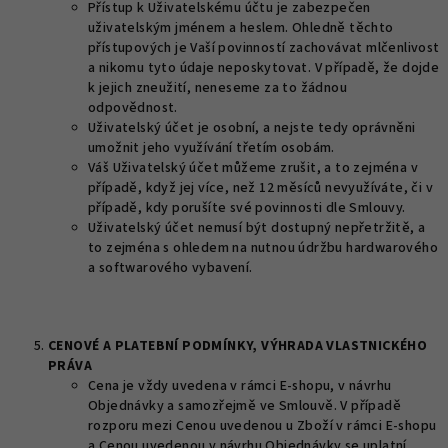
Přístup k Uživatelskému účtu je zabezpečen
uživatelským jménem a heslem. Ohledně těchto
přístupových je Vaší povinností zachovávat mlčenlivost
a nikomu tyto údaje neposkytovat. V případě, že dojde
k jejich zneužití, neneseme za to žádnou
odpovědnost.
Uživatelský účet je osobní, a nejste tedy oprávněni
umožnit jeho využívání třetím osobám.
Váš Uživatelský účet můžeme zrušit, a to zejména v
případě, když jej více, než 12 měsíců nevyužíváte, či v
případě, kdy porušíte své povinnosti dle Smlouvy.
Uživatelský účet nemusí být dostupný nepřetržitě, a
to zejména s ohledem na nutnou údržbu hardwarového
a softwarového vybavení.
CENOVÉ A PLATEBNÍ PODMÍNKY, VÝHRADA VLASTNICKÉHO
PRÁVA
Cena je vždy uvedena v rámci E-shopu, v návrhu
Objednávky a samozřejmě ve Smlouvě. V případě
rozporu mezi Cenou uvedenou u Zboží v rámci E-shopu
a Cenou uvedenou v návrhu Objednávky se uplatní