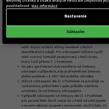
webovej stránky a vďaka analýze neustále zlepšovali jej 
převzetí. V případě, že jsme uzavřeli Smlouvu, jejímž
použiteľnosť.
Viac informácií
předmětem je několik kusů Zboží nebo dodání několika
částí Zboží, začíná tato lhůta běžet až dnem dodání
Nastavenie
posledního kusu nebo části Zboží, a v případě, že jsme
uzavřeli Smlouvu, na základě které Vám budeme Zboží
dodávat pravidelně a opakovaně, začíná běžet dnem
Súhlasím
dodání první dodávky.
Od Smlouvy můžete odstoupit jakýmkoliv
prokazatelným způsobem (zejména zasláním e-mailu
nebo dopisu na Naše adresy uvedené u Našich
identifikačních údajů). Pro odstoupení můžete využít
také vzorový formulář poskytovaný z Naší strany,
který tvoří přílohu č. 2 Podmínek.
Ani jako spotřebitel však nemůžete od Smlouvy
odstoupit v případech, kdy je předmětem Smlouvy
plnění uvedené v § 1837 Občanského zákoníku.
Lhůta k odstoupení dle čl. 2 Podmínek se považuje za
zachovanou, pokud Nám v jejím průběhu odešlete
oznámení, že od Smlouvy odstupujete.
V případě odstoupení od Smlouvy dle čl. 2 Podmínek
jste povinní Nám Zboží zaslat do 14 dnů od odstoupení
a nesete náklady spojené s navrácením zboží k Nám. Vy