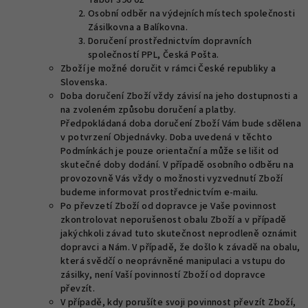
Tábor 390 02
Osobní odběr na výdejních místech společnosti
Zásilkovna a Balíkovna.
Doručení prostřednictvím dopravních
společností PPL, Česká Pošta.
Zboží je možné doručit v rámci České republiky a
Slovenska.
Doba doručení Zboží vždy závisí na jeho dostupnosti a
na zvoleném způsobu doručení a platby.
Předpokládaná doba doručení Zboží Vám bude sdělena
v potvrzení Objednávky. Doba uvedená v těchto
Podmínkách je pouze orientační a může se lišit od
skutečné doby dodání. V případě osobního odběru na
provozovně Vás vždy o možnosti vyzvednutí Zboží
budeme informovat prostřednictvím e-mailu.
Po převzetí Zboží od dopravce je Vaše povinnost
zkontrolovat neporušenost obalu Zboží a v případě
jakýchkoli závad tuto skutečnost neprodleně oznámit
dopravci a Nám. V případě, že došlo k závadě na obalu,
která svědčí o neoprávněné manipulaci a vstupu do
zásilky, není Vaší povinností Zboží od dopravce
převzít.
V případě, kdy porušíte svoji povinnost převzít Zboží,