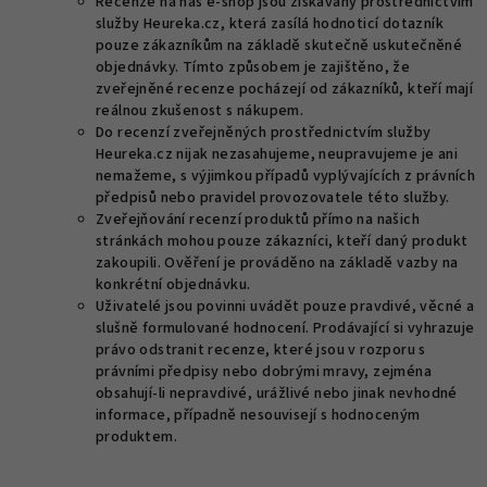
Recenze na náš e-shop jsou získávány prostřednictvím
služby Heureka.cz, která zasílá hodnoticí dotazník
pouze zákazníkům na základě skutečně uskutečněné
objednávky. Tímto způsobem je zajištěno, že
zveřejněné recenze pocházejí od zákazníků, kteří mají
reálnou zkušenost s nákupem.
Do recenzí zveřejněných prostřednictvím služby
Heureka.cz nijak nezasahujeme, neupravujeme je ani
nemažeme, s výjimkou případů vyplývajících z právních
předpisů nebo pravidel provozovatele této služby.
Zveřejňování recenzí produktů přímo na našich
stránkách mohou pouze zákazníci, kteří daný produkt
zakoupili. Ověření je prováděno na základě vazby na
konkrétní objednávku.
Uživatelé jsou povinni uvádět pouze pravdivé, věcné a
slušně formulované hodnocení. Prodávající si vyhrazuje
právo odstranit recenze, které jsou v rozporu s
právními předpisy nebo dobrými mravy, zejména
obsahují-li nepravdivé, urážlivé nebo jinak nevhodné
informace, případně nesouvisejí s hodnoceným
produktem.