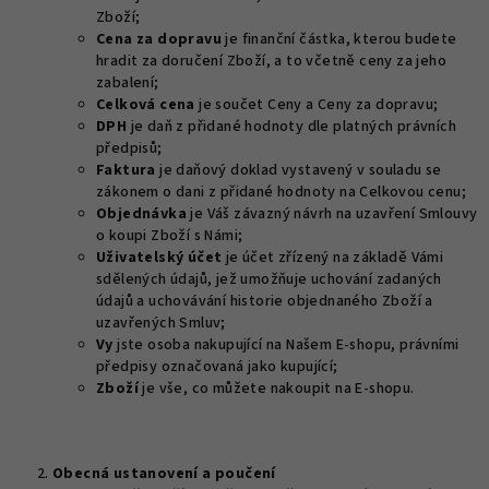
Zboží;
Cena za dopravu
je finanční částka, kterou budete
hradit za doručení Zboží, a to včetně ceny za jeho
zabalení;
Celková cena
je součet Ceny a Ceny za dopravu;
DPH
je daň z přidané hodnoty dle platných právních
předpisů;
Faktura
je daňový doklad vystavený v souladu se
zákonem o dani z přidané hodnoty na Celkovou cenu;
Objednávka
je Váš závazný návrh na uzavření Smlouvy
o koupi Zboží s Námi;
Uživatelský účet
je účet zřízený na základě Vámi
sdělených údajů, jež umožňuje uchování zadaných
údajů a uchovávání historie objednaného Zboží a
uzavřených Smluv;
Vy
jste osoba nakupující na Našem E-shopu, právními
předpisy označovaná jako kupující;
Zboží
je vše, co můžete nakoupit na E-shopu.
Obecná ustanovení a poučení