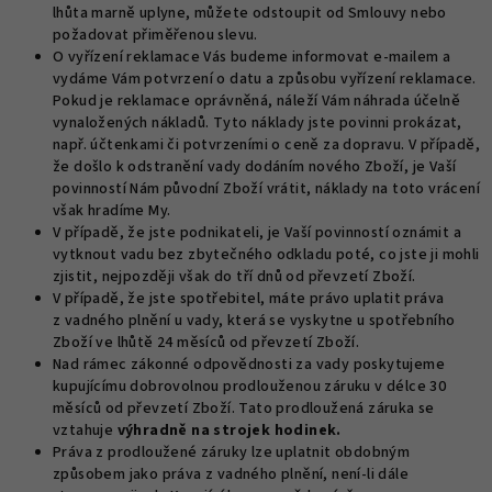
lhůta marně uplyne, můžete odstoupit od Smlouvy nebo
požadovat přiměřenou slevu.
O vyřízení reklamace Vás budeme informovat e-mailem a
vydáme Vám potvrzení o datu a způsobu vyřízení reklamace.
Pokud je reklamace oprávněná, náleží Vám náhrada účelně
vynaložených nákladů. Tyto náklady jste povinni prokázat,
např. účtenkami či potvrzeními o ceně za dopravu. V případě,
že došlo k odstranění vady dodáním nového Zboží, je Vaší
povinností Nám původní Zboží vrátit, náklady na toto vrácení
však hradíme My.
V případě, že jste podnikateli, je Vaší povinností oznámit a
vytknout vadu bez zbytečného odkladu poté, co jste ji mohli
zjistit, nejpozději však do tří dnů od převzetí Zboží.
V případě, že jste spotřebitel, máte právo uplatit práva
z vadného plnění u vady, která se vyskytne u spotřebního
Zboží ve lhůtě 24 měsíců od převzetí Zboží.
Nad rámec zákonné odpovědnosti za vady poskytujeme
kupujícímu dobrovolnou prodlouženou záruku v délce 30
měsíců od převzetí Zboží. Tato prodloužená záruka se
vztahuje
výhradně na strojek hodinek.
Práva z prodloužené záruky lze uplatnit obdobným
způsobem jako práva z vadného plnění, není-li dále