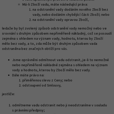
Má-li Zboží vadu, máte následující práva:
na odstranění vady dodáním nového Zboží bez
vady, nebo dodáním chybějící části Zboží; nebo
na odstranění vady opravou Zboží,
ledaže by byl zvolený způsob odstranění vady nemožný nebo ve
srovnání s druhým způsobem nepřiměřeně nákladný, což se posoudí
zejména s ohledem na význam vady, hodnotu, kterou by Zboží
mělo bez vady, a to, zda může být druhým způsobem vada
odstraněna bez značných obtíží pro vás.
Jsme oprávněni odmítnout vadu odstranit, je-li to nemožné
nebo nepřiměřeně nákladné zejména s ohledem na význam
vady a hodnotu, kterou by Zboží mělo bez vady.
Dále máte právo na:
přiměřenou slevu z Ceny; nebo
odstoupení od Smlouvy,
jestliže:
odmítneme vadu odstranit nebo ji neodstraníme v souladu
s právními předpisy;