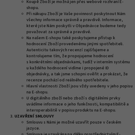
Koupě Zboží je možná jen přes webové rozhraní E-
shopu.
Při nákupu Zboží je Vaše povinnost poskytnout Nám
všechny informace správně a pravdivě. Informace,
které jste Nám poskytli v Objednávce budeme tedy
považovat za správné a pravdivé.
Na našem E-shopu také poskytujeme přístup k
hodnocení Zboží provedenému jinými spotřebiteli.
Autenticitu takových recenzí zajišťujeme a
kontrolujeme tím, že propojujeme hodnocení
s konkrétními objednávkami, tudíž v interním systému
u každého hodnocení vidíme i propojené ID
objednávky, a tak jsme schopni ověřit a prokázat, že
recenze pochází od reálného spotřebitele.
Hlavní vlastnosti Zboží jsou vždy uvedeny v jeho popisu
na E-shopu.
U digitálního zboží nebo zboží s digitálními prvky
uvádíme informace o jeho funkčnosti, kompatibilitě a
interoperabilitě v popisu produktu na E-shopu.
UZAVŘENÍ SMLOUVY
Smlouvu s Námi je možné uzavřít pouze v českém
jazyce.
Smlouva je uzavírána na dálku prostřednictvím E-