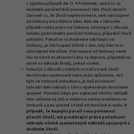
s výjimkou případů dle čl. 4 Podmínek, nemá to za
následek porušení Naší povinnosti Vám Zboží doručit.
Zároveň to, že Zboží nepřevezmete, není odstoupení
od Smlouvy mezi Námi a Vámi. Nám ale v takovém
případě vzniká právo od Smlouvy odstoupit z důvodu
Vašeho podstatného porušení Smlouvy, případně Zboží
uskladnit. Pokud se rozhodneme odstoupit od
Smlouvy, je odstoupení účinné v den, kdy Vám toto
odstoupení doručíme. Odstoupení od Smlouvy nemá
vliv na nárok na uhrazení Ceny za dopravu, případně na
nárok na náhradu škody, pokud vznikla.
Pokud je z důvodů vzniklých na Vaší straně Zboží
doručováno opakovaně nebo jiným způsobem, než
bylo ve Smlouvě dohodnuto, je Vaší povinností
nahradit Nám náklady s tímto opakovaným doručením
spojené. Platební údaje pro zaplacení těchto nákladů
Vám zašleme na Vaši e-mailovou adresu uvedenou ve
Smlouvě a jsou splatné 14 dnů od doručení e-mailu
. V
případě, že kupující poruší svou povinnost
převzít Zboží, má prodávající právo požadovat
náhradu účelně vynaložených nákladů spojených s
dodáním Zboží.