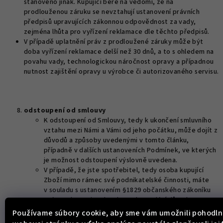
stanoveno jinak. Kupující bere na vědomí, že na
prodlouženou záruku se nevztahují ustanovení právních
předpisů upravujících zákonnou odpovědnost za vady,
zejména lhůta pro vyřízení reklamace dle těchto předpisů.
V případě uplatnění práv z prodloužené záruky může být
doba vyřízení reklamace delší než 30 dnů, a to s ohledem na
povahu vady, technologickou náročnost opravy a případnou
nutnost zajištění opravy u výrobce či autorizovaného servisu.
odstoupení od smlouvy
K odstoupení od Smlouvy, tedy k ukončení smluvního
vztahu mezi Námi a Vámi od jeho počátku, může dojít z
důvodů a způsoby uvedenými v tomto článku,
případně v dalších ustanoveních Podmínek, ve kterých
je možnost odstoupení výslovně uvedena.
V případě, že jste spotřebitel, tedy osoba kupující
Zboží mimo rámec své podnikatelské činnosti, máte
v souladu s ustanovením §1829 občanského zákoníku
právo odstoupit od Smlouvy bez udání důvodu ve
lhůtě 14 dnů ode dne uzavření Smlouvy, resp. pokud se
Používame súbory cookie, aby sme vám umožnili pohodln
jedná o koupi zboží, pak do čtrnácti dnů od jeho