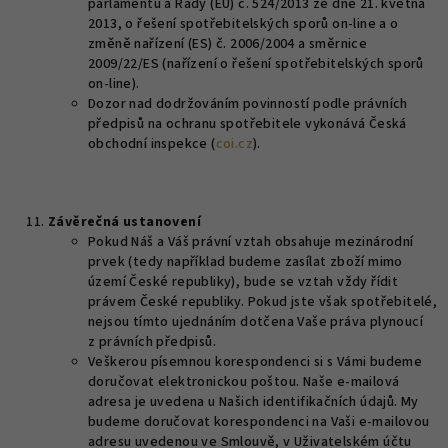
parlamentu a Rady (EU) č. 524/2013 ze dne 21. května
2013, o řešení spotřebitelských sporů on-line a o
změně nařízení (ES) č. 2006/2004 a směrnice
2009/22/ES (nařízení o řešení spotřebitelských sporů
on-line).
Dozor nad dodržováním povinností podle právních
předpisů na ochranu spotřebitele vykonává Česká
obchodní inspekce (
coi.cz
).
Závěrečná ustanovení
Pokud Náš a Váš právní vztah obsahuje mezinárodní
prvek (tedy například budeme zasílat zboží mimo
území České republiky), bude se vztah vždy řídit
právem České republiky. Pokud jste však spotřebitelé,
nejsou tímto ujednáním dotčena Vaše práva plynoucí
z právních předpisů.
Veškerou písemnou korespondenci si s Vámi budeme
doručovat elektronickou poštou. Naše e-mailová
adresa je uvedena u Našich identifikačních údajů. My
budeme doručovat korespondenci na Vaši e-mailovou
adresu uvedenou ve Smlouvě, v Uživatelském účtu