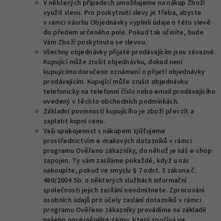
V některých případech umožňujeme na nákup Zboží
využít slevu. Pro poskytnutí slevy je třeba, abyste
v rámci návrhu Objednávky vyplnili údaje o této slevě
do předem určeného pole. Pokud tak učiníte, bude
Vám Zboží poskytnuto se slevou.
Všechny objednávky přijaté prodávajícím jsou závazné.
Kupující může zrušit objednávku, dokud není
kupujícímu doručeno oznámení o přijetí objednávky
prodávajícím. Kupující může zrušit objednávku
telefonicky na telefonní číslo nebo email prodávajícího
uvedený v těchto obchodních podmínkách.
Základní povinností kupujícího je zboží převzít a
zaplatit kupní cenu.
Vaši spokojenost s nákupem zjišťujeme
prostřednictvím e-mailových dotazníků v rámci
programu Ověřeno zákazníky, do něhož je náš e-shop
zapojen. Ty vám zasíláme pokaždé, když u nás
nakoupíte, pokud ve smyslu § 7 odst. 3 zákona č.
480/2004 Sb. o některých službách informační
společnosti jejich zasílání neodmítnete. Zpracování
osobních údajů pro účely zaslání dotazníků v rámci
programu Ověřeno zákazníky provádíme na základě
našeho oprávněného zájmu, který spočívá ve