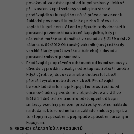
považovat za odstoupení od kupní smlouvy. Jelikož
při uzavření kupní smlouvy vznikají na straně
prodávajícího i kupujícího určitá práva a povinnosti.
Základní povinností kupujícího je zboží převzít a
zaplatit kupní cenu. V tomto případě tedy dochází k
porušení povinností na straně kupujícího, kdy je
následně možné se domáhat v souladu s § 2159 odst. 2
zákona č. 89/2012 Občanský zákoník (nový) náhrady
vzniklé škody (poštovného a balného) z důvodu
porušení smluvní povinnosti.
Prodávající je oprávněn odstoupit od kupní smlouvy z
důvodu vyprodání zásob, nedostupnosti zboží, anebo
když výrobce, dovozce anebo dodavatel zboží
přerušil výrobu nebo dovoz zboží. Prodávající
bezodkladně informuje kupujícího prostřednictví
emailové adresy uvedené v objednávce a vrátí ve
lhůtě 14 dnů od oznámení o odstoupení od kupní
smlouvy všechny peněžní prostředky včetně nákladů
na dodání, které od něho na základě smlouvy přijal, a
to stejným způsobem, popřípadě způsobem určeným
kupujícím.
RECENZE ZÁKAZNÍKŮ A PRODUKTŮ