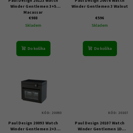
Paul Design 20123 Watch
Paul Design 20076 Watch
o
Winder Gentlemen 3+5
Winder Gentlemen 3 Walnut
d
Macassar
u
€988
€596
Skladem
Skladem
k
t
o
Do košíka
Do košíka
v
KÓD:
20093
KÓD:
20107
Paul Design 20093 Watch
Paul Design 20107 Watch
Winder Gentlemen 2+3
Winder Gentlemen 1D