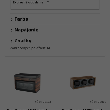
Expresné odoslanie
2
Farba
Napájanie
Značky
Zobrazených položiek:
41
V
ý
p
i
s
p
KÓD:
20123
KÓD:
20076
r