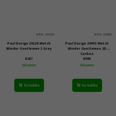
KÓD:
20126
KÓD:
20091
Paul Design 20126 Watch
Paul Design 20091 Watch
Winder Gentlemen 1 Grey
Winder Gentlemen 2D
Carbon
€267
€596
Skladem
Skladem
Do košíka
Do košíka