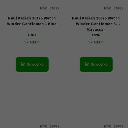
KÓD:
20125
KÓD:
20075
Paul Design 20125 Watch
Paul Design 20075 Watch
Winder Gentlemen 1 Blue
Winder Gentlemen 3
Macassar
€267
€596
Skladem
Skladem
Do košíka
Do košíka
KÓD:
20097
KÓD:
20056