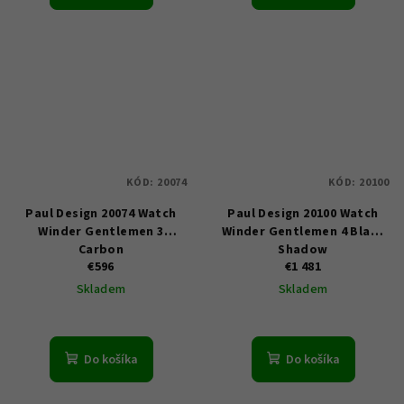
KÓD:
20074
KÓD:
20100
Paul Design 20074 Watch
Paul Design 20100 Watch
Winder Gentlemen 3
Winder Gentlemen 4 Black
Carbon
Shadow
€596
€1 481
Skladem
Skladem
Do košíka
Do košíka