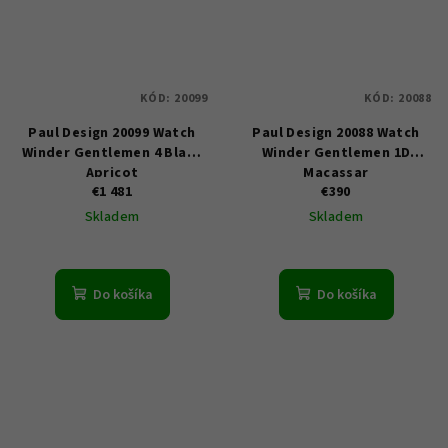
KÓD:
20099
KÓD:
20088
Paul Design 20099 Watch
Paul Design 20088 Watch
Winder Gentlemen 4 Black
Winder Gentlemen 1D
Apricot
Macassar
€1 481
€390
Skladem
Skladem
Do košíka
Do košíka