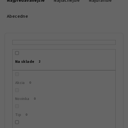
Najpredávanejšie
Najlacnejšie
Najdrahšie
d
e
Abecedne
n
i
e
p
r
Na sklade
2
o
d
u
Akcia
0
k
t
Novinka
0
o
v
Tip
0