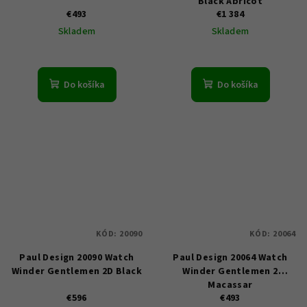
Black Apricot
€493
€1 384
Skladem
Skladem
Do košíka
Do košíka
KÓD:
20090
KÓD:
20064
Paul Design 20090 Watch
Paul Design 20064 Watch
Winder Gentlemen 2D Black
Winder Gentlemen 2
Macassar
€596
€493