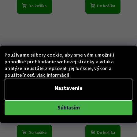
Do košíka
Do košíka
Používame súbory cookie, aby sme vám umožnili
pohodlné prehliadanie webovej stránky a vďaka
analýze neustále zlepšovali jej funkcie, výkon a
KÓD:
20131
KÓD:
20058
použiteľnosť.
Viac informácií
Paul Design 20131 Watch
Paul Design 20058 Watch
Nastavenie
Winder Gentlemen 2 Mint
Winder Gentlemen 1 White
€493
€267
Súhlasím
Skladem
Skladem
Do košíka
Do košíka