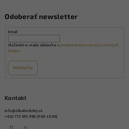
a
a
n
c
Odoberať newsletter
i
i
e
e
p
Email
r
v
Vložením e-mailu súhlasíte s
podmienkami ochrany osobných
údajov
k
y
v
Prihlásiť sa
ý
p
Z
i
á
s
p
Kontakt
u
ä
info
@
zilkahodinky.sk
t
+420 775 955 998 (9:00-15:00)
i