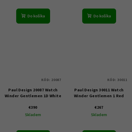
Do košíka
Do košíka
KÓD:
20087
KÓD:
30011
Paul Design 20087 Watch
Paul Design 30011 Watch
Winder Gentlemen 1D White
Winder Gentlemen 1 Red
€390
€267
Skladem
Skladem