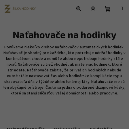
Prejsť
na
obsah
Nákupn
Hľadať
Prihlásenie
Naťahovače na hodinky
košík
Ponúkame niekoľko druhov naťahovačov automatických hodiniek.
Naťahovač je vhodný pre každého, kto potrebuje udržať hodinky v
kontinuálnom chode a nemôže alebo nepotrebuje hodinky stále
nosiť. Naťahovače sú tiež vhodné, ak máte viac hodiniek, ktoré
striedate. Naťahovače zaistia, že pri Vašich hodinkách nebude
nutné stále nastavovať čas alebo hodinárske komplikácie typu
ukazovateľa dňa v týždňov alebo lunárnej fázy. Naťahovače nie sú
len obyčajné prístroje. Často sa jedna o podarené dizajnové kúsky,
ktoré sa stanú súčasťou Vašej domácnosti alebo pracovne.
R
a