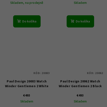
Skladem, na prodejně
Skladem
Do košíka
Do košíka
KÓD:
20083
KÓD:
20062
Paul Design 20083 Watch
Paul Design 20062 Watch
Winder Gentlemen 2 White
Winder Gentlemen 2 Black
€493
€493
Skladem
Skladem