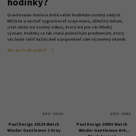
hodinky?
Gravírovanie doslova dodá vašim hodinkám osobný nádych.
Môžete si nechať vygravírovať svoje meno, dôležitý dátum,
citát alebo iný osobný odkaz, ktorý má pre vás hlboký
význam. Hodinky sa tak stanú jedinečným predmetom, ktorý
vás bude tešiť každý deň a pripomínať vám významný okamih.
Ako sa to dá urobiť?
KÓD:
20129
KÓD:
20055
Paul Design 20129 Watch
Paul Design 20055 Watch
Winder Gentlemen 2 Grey
Winder Gentlemen 4+6