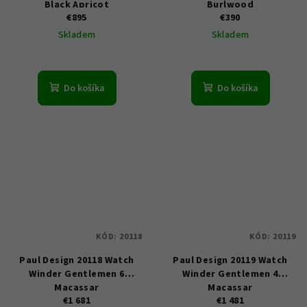
Black Apricot
Burlwood
€895
€390
Skladem
Skladem
Do košíka
Do košíka
KÓD:
20118
KÓD:
20119
Paul Design 20118 Watch
Paul Design 20119 Watch
Winder Gentlemen 6
Winder Gentlemen 4
Macassar
Macassar
€1 681
€1 481