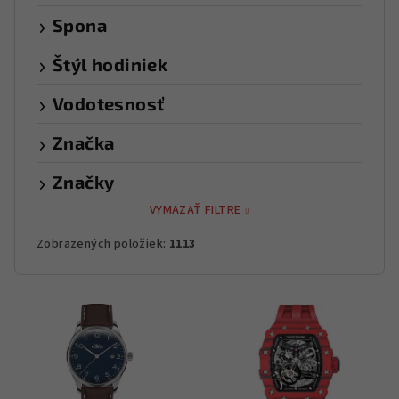
Spona
Štýl hodiniek
Vodotesnosť
Značka
Značky
VYMAZAŤ FILTRE
Zobrazených položiek:
1113
V
ý
p
i