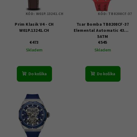
s
p
KÓD:
W01P.13241.CH
KÓD:
TB8208CF-37
r
Prim Klasik V4 - CH
Tsar Bomba TB8208CF-37
o
W01P.13241.CH
Elemental Automatic 43mm
d
5ATM
u
€473
€545
Skladem
Skladem
k
t
o
Do košíka
Do košíka
v