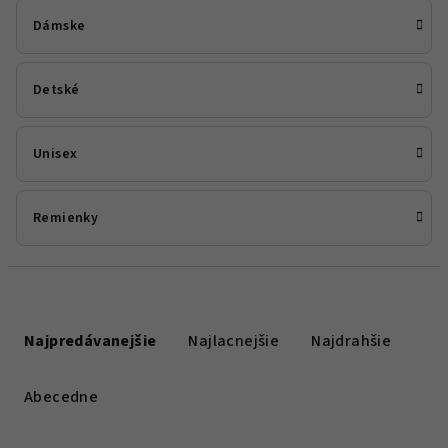
Dámske
Detské
Unisex
Remienky
R
a
Najpredávanejšie
Najlacnejšie
Najdrahšie
d
e
Abecedne
n