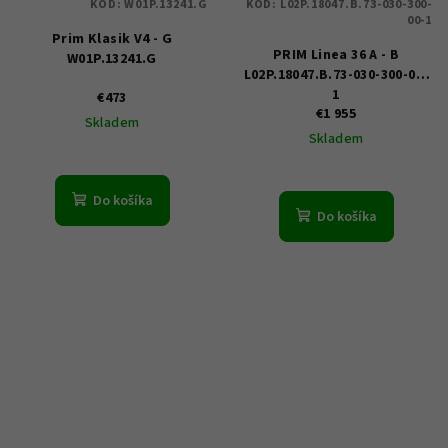
KÓD:
W01P.13241.G
KÓD:
L02P.18047.B.73-030-300-
00-1
Prim Klasik V4 - G
PRIM Linea 36 A - B
W01P.13241.G
L02P.18047.B.73-030-300-00-
1
€473
€1 955
Skladem
Skladem
Do košíka
Do košíka