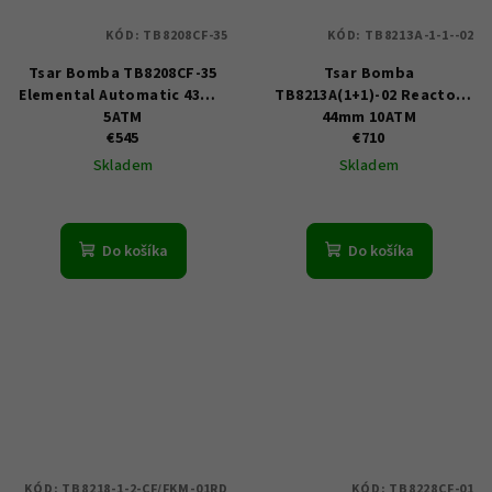
KÓD:
TB8208CF-35
KÓD:
TB8213A-1-1--02
Tsar Bomba TB8208CF-35
Tsar Bomba
Elemental Automatic 43mm
TB8213A(1+1)-02 Reactor
5ATM
44mm 10ATM
€545
€710
Skladem
Skladem
Do košíka
Do košíka
KÓD:
TB8218-1-2-CF/FKM-01RD
KÓD:
TB8228CF-01