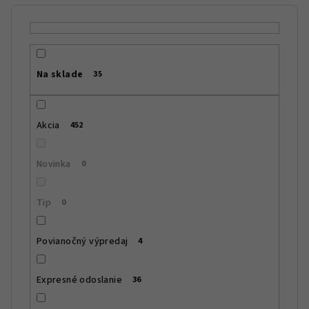
i
e
p
r
Na sklade
35
o
d
u
Akcia
452
k
t
Novinka
0
o
v
Tip
0
Povianočný výpredaj
4
Expresné odoslanie
36