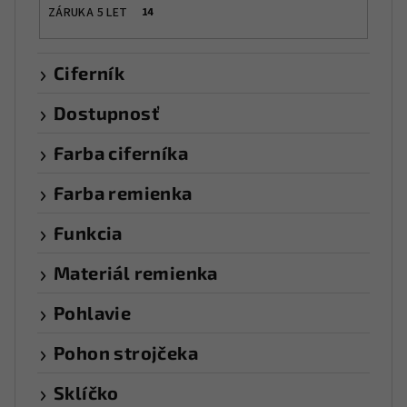
ZÁRUKA 5 LET
14
Ciferník
Dostupnosť
Farba ciferníka
Farba remienka
Funkcia
Materiál remienka
Pohlavie
Pohon strojčeka
Sklíčko