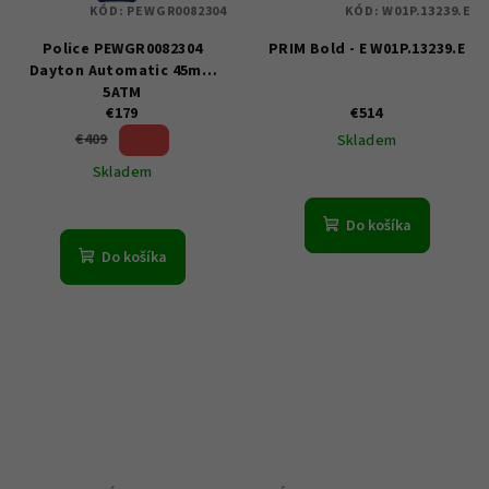
KÓD:
PEWGR0082304
KÓD:
W01P.13239.E
Police PEWGR0082304
PRIM Bold - E W01P.13239.E
Dayton Automatic 45mm
5ATM
€179
€514
56 %)
€409
Skladem
(–
Skladem
Do košíka
Do košíka