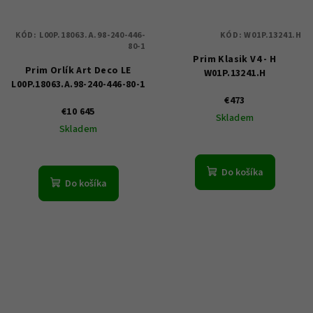
KÓD:
L00P.18063.A.98-240-446-
KÓD:
W01P.13241.H
80-1
Prim Klasik V4 - H
Prim Orlík Art Deco LE
W01P.13241.H
L00P.18063.A.98-240-446-80-1
€473
€10 645
Skladem
Skladem
Do košíka
Do košíka