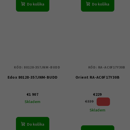
Do košíka
Do košíka
KÓD:
80128-357JNM-BUDD
KÓD:
RA-AC0F17Y30B
Edox 80128-357JNM-BUDD
Orient RA-AC0F17Y30B
€1 907
€229
32 %)
€339
Skladem
(–
Skladem
Do košíka