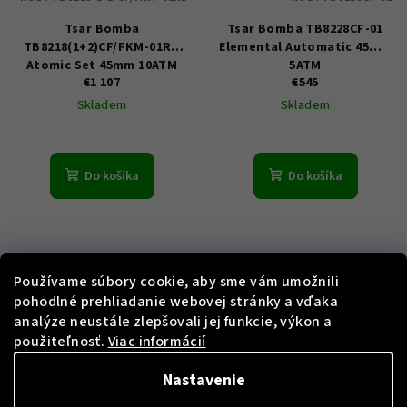
Tsar Bomba
Tsar Bomba TB8228CF-01
TB8218(1+2)CF/FKM-01RD
Elemental Automatic 45mm
Atomic Set 45mm 10ATM
5ATM
€1 107
€545
Skladem
Skladem
Do košíka
Do košíka
Používame súbory cookie, aby sme vám umožnili
pohodlné prehliadanie webovej stránky a vďaka
analýze neustále zlepšovali jej funkcie, výkon a
použiteľnosť.
Viac informácií
KÓD:
TB8218-1-2-CF/FKM-
KÓD:
TB8228CF-02
Nastavenie
03BK/WH
Tsar Bomba TB8228CF-02