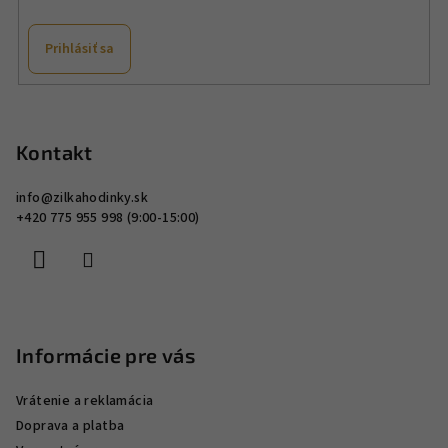
y
v
Prihlásiť sa
ý
p
Z
i
á
s
p
Kontakt
u
ä
info
@
zilkahodinky.sk
t
+420 775 955 998 (9:00-15:00)
i
e
Informácie pre vás
Vrátenie a reklamácia
Doprava a platba