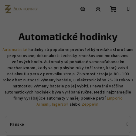
Prejsť
na
obsah
Nákupn
Hľadať
Prihlásenie
Automatické hodinky
košík
Automatické
hodinky sú populárne predovšetkým vďaka storočiami
prepracovanej dokonalosti techniky zmenšovanie mechanizmu
vežových hodín. Automaty sú poháňané samonaťahovacím
mechanizmom, kedy sa pri pohybe ruky točí rotor, ktorý zaistí
natiahnutiu pera v perovníku stroja. Životnosť stroja je 80 - 100
rokov bez nutnosti výmeny batérie, u elektronického 25-30 rokov s
nutnosťou výmeny batérie po jej vybití. Prevažná väčšina
automatických hodiniek býva vyrábaná ručne. Medzi najznámejšie
firmy vyrábajúce automaty v našej ponuke patrí
Emporio
Armani
,
Ingersoll
alebo
Zeppelin
.
Pánske