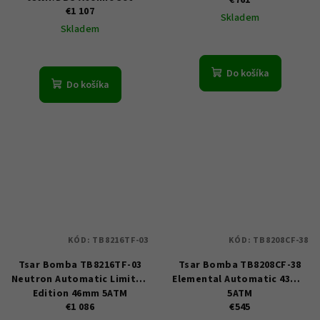
€761
€1 107
45mm 10ATM
Skladem
Skladem
Do košíka
Do košíka
KÓD:
TB8216TF-03
KÓD:
TB8208CF-38
Tsar Bomba TB8216TF-03
Tsar Bomba TB8208CF-38
Neutron Automatic Limited
Elemental Automatic 43mm
Edition 46mm 5ATM
5ATM
€1 086
€545