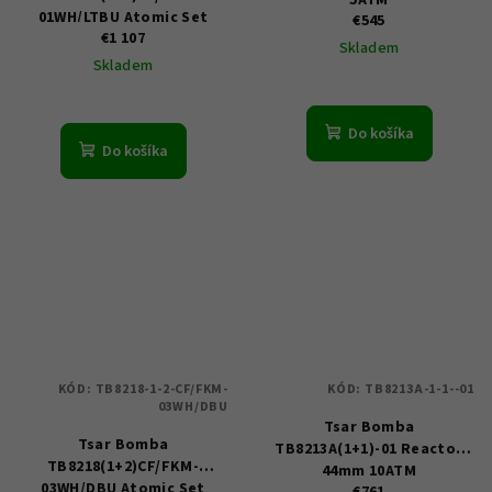
01WH/LTBU Atomic Set
€545
€1 107
45mm 10ATM
Skladem
Skladem
Do košíka
Do košíka
KÓD:
TB8218-1-2-CF/FKM-
KÓD:
TB8213A-1-1--01
03WH/DBU
Tsar Bomba
Tsar Bomba
TB8213A(1+1)-01 Reactor
TB8218(1+2)CF/FKM-
44mm 10ATM
03WH/DBU Atomic Set