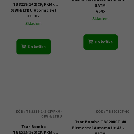
TB8218(1+2)CF/FKM-
5ATM
03WH/LTBU Atomic Set
€545
€1 107
45mm 10ATM
Skladem
Skladem
Do košíka
Do košíka
KÓD:
TB8218-1-2-CF/FKM-
KÓD:
TB8208CF-40
01WH/LTBU
Tsar Bomba TB8208CF-40
Tsar Bomba
Elemental Automatic 43mm
TB8218(1+2)CF/FKM-
5ATM