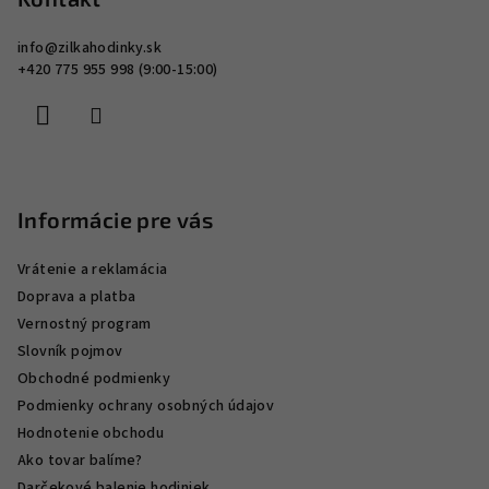
ä
info
@
zilkahodinky.sk
t
+420 775 955 998 (9:00-15:00)
i
e
Informácie pre vás
Vrátenie a reklamácia
Doprava a platba
Vernostný program
Slovník pojmov
Obchodné podmienky
Podmienky ochrany osobných údajov
Hodnotenie obchodu
Ako tovar balíme?
Darčekové balenie hodiniek