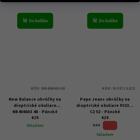
Do košíka
Do košíka
KÓD:
NB408603 48
KÓD:
PJ3371 52C2
New Balance obrúčky na
Pepe Jeans obrúčky na
dioptrické okuliare
dioptrické okuliare PJ3371
NB408603 48 - Pánské
C2 52 - Pánské
€29
€29
34 %)
€44
Skladem
(–
Skladem