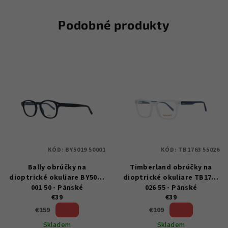
Podobné produkty
KÓD:
BY5019 50001
KÓD:
TB1763 55026
Bally obrúčky na
Timberland obrúčky na
dioptrické okuliare BY5019
dioptrické okuliare TB1763
001 50 - Pánské
026 55 - Pánské
€39
€39
75 %)
64 %)
€159
€109
(–
(–
Skladem
Skladem