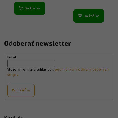
Do košíka
Do košíka
Odoberať newsletter
Email
Vložením e-mailu súhlasíte s
podmienkami ochrany osobných
údajov
Prihlásiť sa
Z
á
p
Kontakt