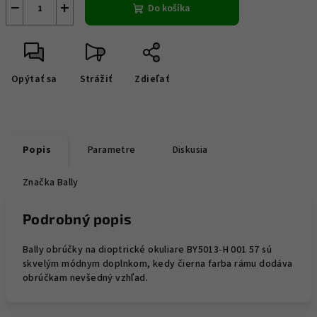
−
+
Do košíka
Opýtať sa
Strážiť
Zdieľať
Popis
Parametre
Diskusia
Značka
Bally
Podrobný popis
Bally obrúčky na dioptrické okuliare BY5013-H 001 57 sú
skvelým módnym doplnkom, kedy čierna farba rámu dodáva
obrúčkam nevšedný vzhľad.