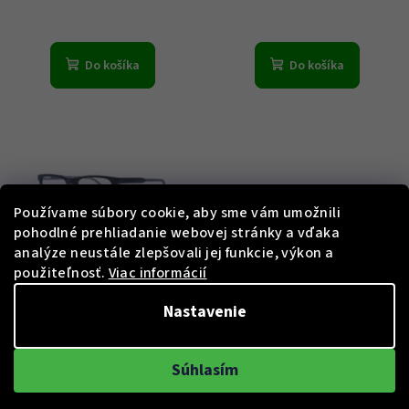
Do košíka
Do košíka
Používame súbory cookie, aby sme vám umožnili
pohodlné prehliadanie webovej stránky a vďaka
analýze neustále zlepšovali jej funkcie, výkon a
KÓD:
TB1722 54001
KÓD:
PJ3280 55C4
použiteľnosť.
Viac informácií
Timberland obrúčky na
Pepe Jeans obrúčky na
Nastavenie
dioptrické okuliare TB1722
dioptrické okuliare PJ3280
001 54 - Pánské
C4 55 - Pánské
€29
€29
Súhlasím
70 %)
50 %)
€99
€59
(–
(–
Skladem
Skladem