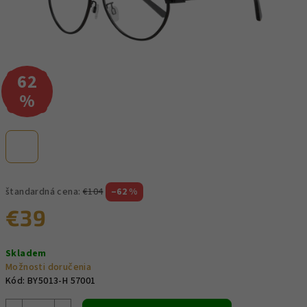
62
–
%
štandardná cena:
€104
–62 %
€39
Jednotková
Skladem
cena:
Možnosti doručenia
Kód:
BY5013-H 57001