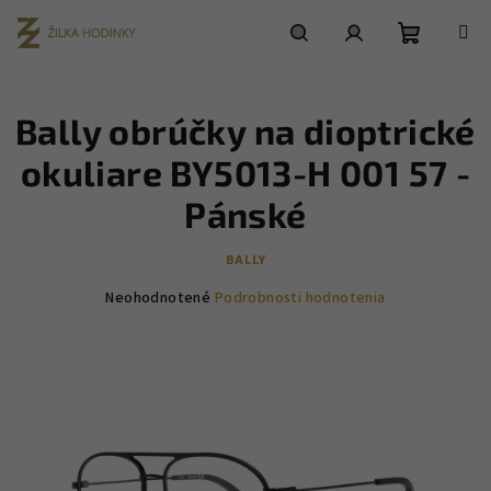
Prejsť
na
obsah
Nákupn
Hľadať
Prihlásenie
Bally obrúčky na dioptrické
košík
okuliare BY5013-H 001 57 -
Pánské
BALLY
Priemerné
Neohodnotené
Podrobnosti hodnotenia
hodnotenie
produktu
je
0,0
z
5
hviezdičiek.