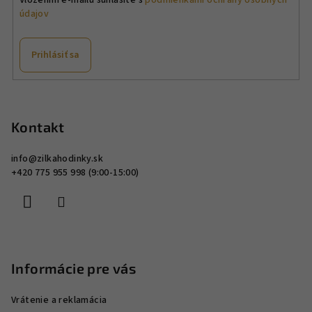
údajov
Prihlásiť sa
Z
á
p
Kontakt
ä
info
@
zilkahodinky.sk
t
+420 775 955 998 (9:00-15:00)
i
e
Informácie pre vás
Vrátenie a reklamácia