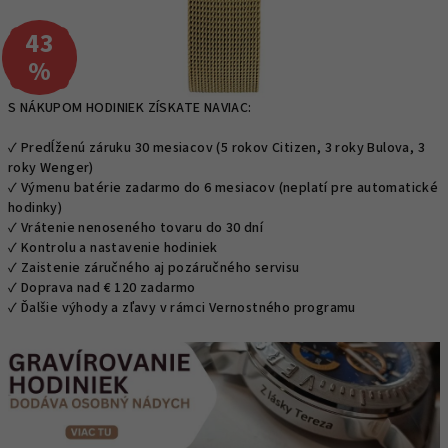
43
–
%
S NÁKUPOM HODINIEK ZÍSKATE NAVIAC:
✓ Predĺženú záruku 30 mesiacov (5 rokov Citizen, 3 roky Bulova, 3
roky Wenger)
✓ Výmenu batérie zadarmo do 6 mesiacov (neplatí pre automatické
hodinky)
✓ Vrátenie nenoseného tovaru do 30 dní
✓ Kontrolu a nastavenie hodiniek
✓ Zaistenie záručného aj pozáručného servisu
✓ Doprava nad € 120 zadarmo
✓ Ďalšie výhody a zľavy v rámci Vernostného programu