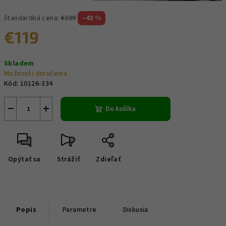
štandardná cena:
€209
–43 %
€119
Jednotková
Skladem
cena:
Možnosti doručenia
Kód:
10126-334
−
+
Do košíka
Opýtať sa
Strážiť
Zdieľať
Popis
Parametre
Diskusia