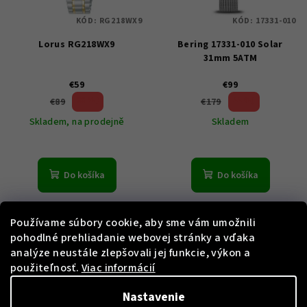
KÓD:
RG218WX9
KÓD:
17331-010
Lorus RG218WX9
Bering 17331-010 Solar
31mm 5ATM
€59
€99
33 %)
44 %)
€89
€179
(–
(–
Skladem, na prodejně
Skladem
Do košíka
Do košíka
Používame súbory cookie, aby sme vám umožnili
pohodlné prehliadanie webovej stránky a vďaka
analýze neustále zlepšovali jej funkcie, výkon a
použiteľnosť.
Viac informácií
Nastavenie