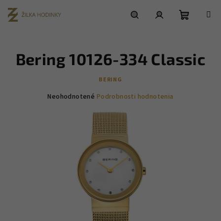
Prejsť
na
obsah
Nákupn
Hľadať
Prihlásenie
Bering 10126-334 Classic
košík
BERING
Priemerné
Neohodnotené
Podrobnosti hodnotenia
hodnotenie
produktu
je
0,0
z
5
hviezdičiek.