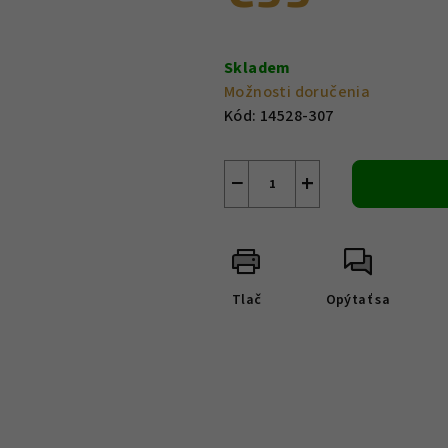
Jednotková
cena:
Skladem
Možnosti doručenia
Kód:
14528-307
−
+
Tlač
Opýtať sa