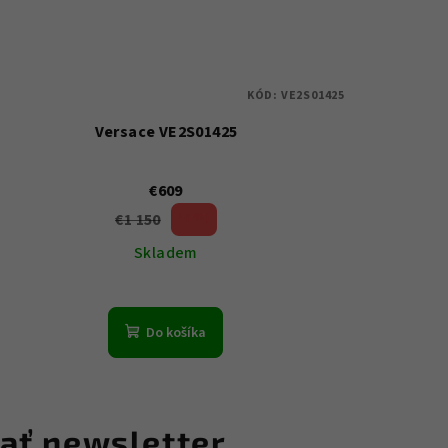
KÓD:
VE2S01425
Versace VE2S01425
€609
€1 150
47 %)
(–
Skladem
Do košíka
ať newsletter