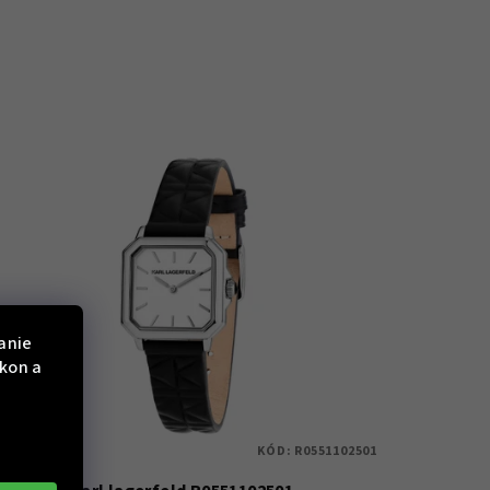
anie
ýkon a
KÓD:
R0551102501