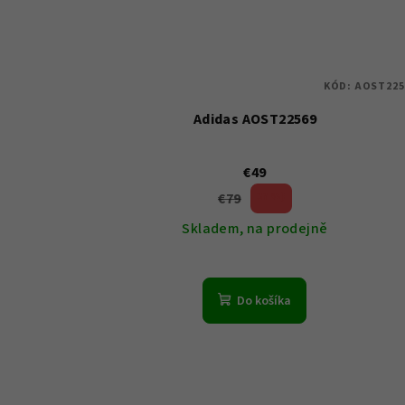
KÓD:
AOST225
Adidas AOST22569
€49
€79
37 %)
(–
Skladem, na prodejně
Do košíka