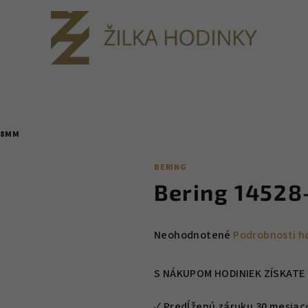
 28MM
BERING
Bering 14528
Priemerné
Neohodnotené
Podrobnosti h
hodnotenie
produktu
S NÁKUPOM HODINIEK ZÍSKATE 
je
0,0
✓ Predĺženú záruku 30 mesiacov