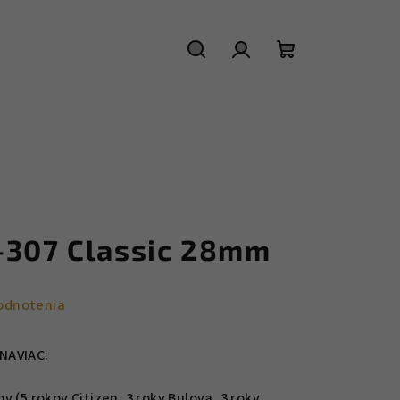
Hľadať
Prihlásenie
Nákupný
košík
-307 Classic 28mm
odnotenia
NAVIAC:
 (5 rokov Citizen, 3 roky Bulova, 3 roky