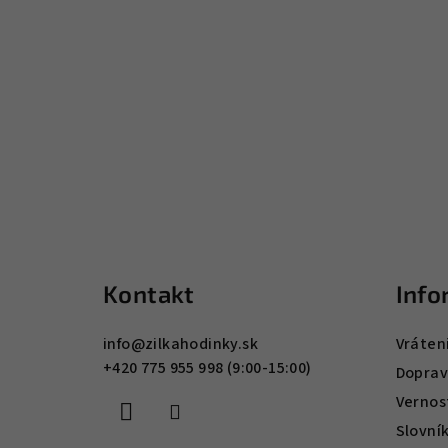
Z
á
Kontakt
Info
p
ä
info
@
zilkahodinky.sk
Vráten
+420 775 955 998 (9:00-15:00)
t
Doprav
Vernos
i
Slovní