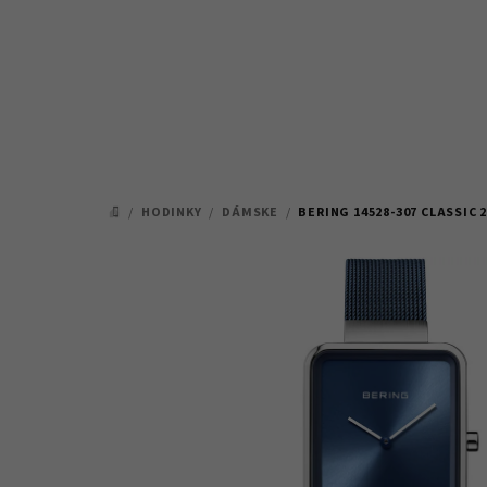
Prejsť
na
obsah
/
HODINKY
/
DÁMSKE
/
BERING 14528-307 CLASSIC
DOMOV