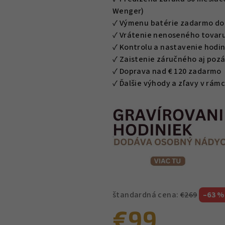
z
Wenger)
5
✓ Výmenu batérie zadarmo do 
hviezdičiek.
✓ Vrátenie nenoseného tovaru
✓ Kontrolu a nastavenie hodin
✓ Zaistenie záručného aj poz
✓ Doprava nad € 120 zadarmo
✓ Ďalšie výhody a zľavy v rá
štandardná cena:
€269
–63 %
€99