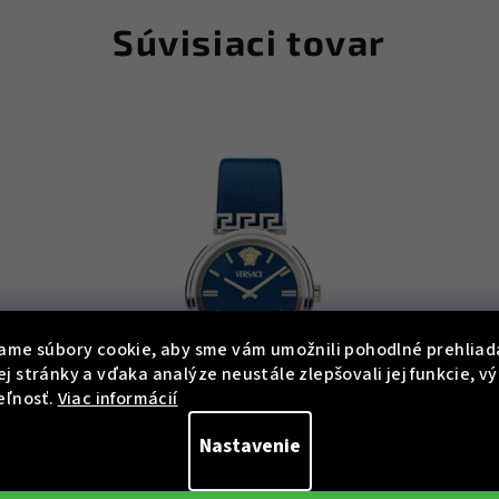
Súvisiaci tovar
ame súbory cookie, aby sme vám umožnili pohodlné prehliad
j stránky a vďaka analýze neustále zlepšovali jej funkcie, v
eľnosť.
Viac informácií
Nastavenie
X9
KÓD:
VETCA0124