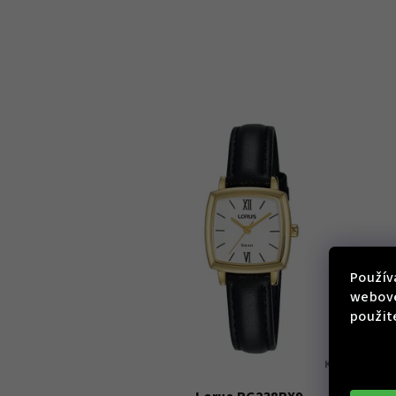
Použív
webove
použit
KÓD:
RG238R