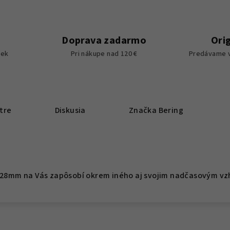
Doprava zadarmo
Ori
iek
Pri nákupe nad 120 €
Predávame v
tre
Diskusia
Značka
Bering
c 28mm na Vás zapôsobí okrem iného aj svojim nadčasovým v