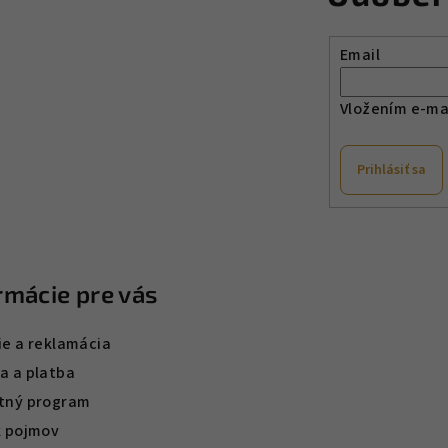
Email
Vložením e-mai
Prihlásiť sa
rmácie pre vás
ie a reklamácia
a a platba
tný program
k pojmov