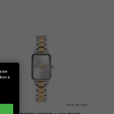
anie
ýkon a
KÓD:
007J621