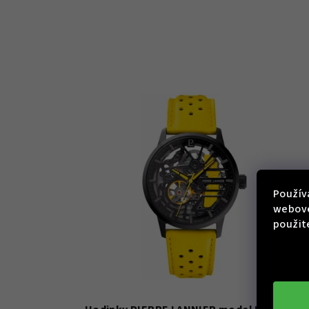
Použív
webove
použit
KÓD:
145G8