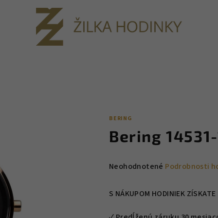
BERING
Bering 14531-
Priemerné
Neohodnotené
Podrobnosti h
hodnotenie
produktu
S NÁKUPOM HODINIEK ZÍSKATE 
je
0,0
✓ Predĺženú záruku 30 mesiacov