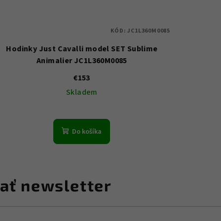
KÓD:
JC1L360M0085
Hodinky Just Cavalli model SET Sublime
Animalier JC1L360M0085
€153
Skladem
Do košíka
ať newsletter