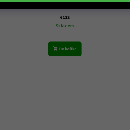
Hodinky PIERRE LANNIER model PYA 021K572
€133
Skladem
Do košíka