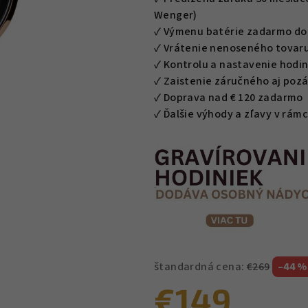
z
Wenger)
5
✓ Výmenu batérie zadarmo do 
hviezdičiek.
✓ Vrátenie nenoseného tovaru
✓ Kontrolu a nastavenie hodin
✓ Zaistenie záručného aj poz
✓ Doprava nad € 120 zadarmo
✓ Ďalšie výhody a zľavy v rá
štandardná cena:
€269
–44 %
€149