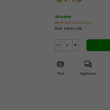
Jednotková
cena:
Skladem
Možnosti doručenia
Kód:
14531-166
−
+
Tlač
Opýtať sa