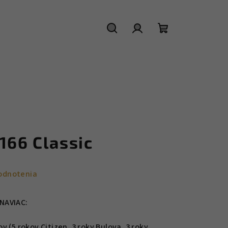
Hľadať
Prihlásenie
Nákupný
košík
166 Classic
odnotenia
NAVIAC:
 (5 rokov Citizen, 3 roky Bulova, 3 roky