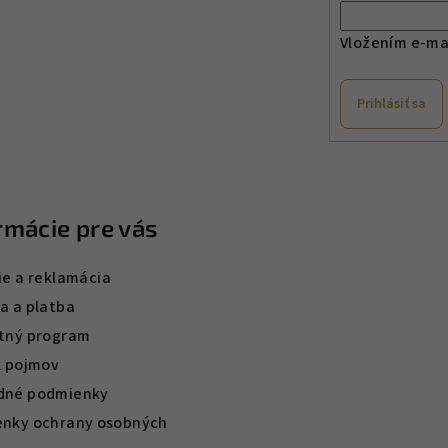
Vložením e-mai
Prihlásiť sa
rmácie pre vás
ie a reklamácia
a a platba
tný program
k pojmov
dné podmienky
nky ochrany osobných