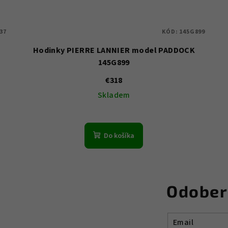
37
KÓD:
145G899
Hodinky PIERRE LANNIER model PADDOCK
145G899
€318
Skladem
Do košíka
Odober
Email