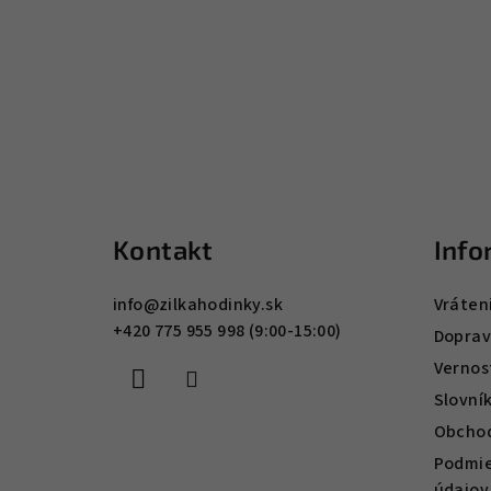
Z
á
Kontakt
Info
p
ä
info
@
zilkahodinky.sk
Vráten
+420 775 955 998 (9:00-15:00)
t
Doprav
Vernos
i
Slovní
e
Obcho
Podmie
údajov