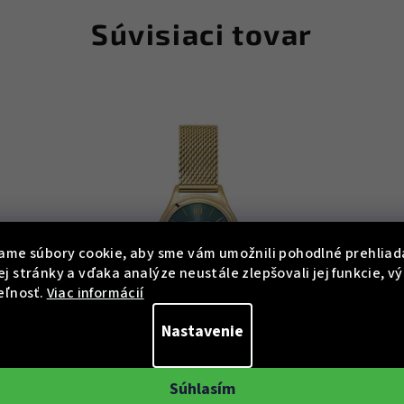
Súvisiaci tovar
ame súbory cookie, aby sme vám umožnili pohodlné prehliad
j stránky a vďaka analýze neustále zlepšovali jej funkcie, v
eľnosť.
Viac informácií
Nastavenie
49
KÓD:
021K572
Súhlasím