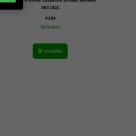
Hodinky PIERRE LANNIER model ARIANE
007J621
€184
Skladem
Do košíka