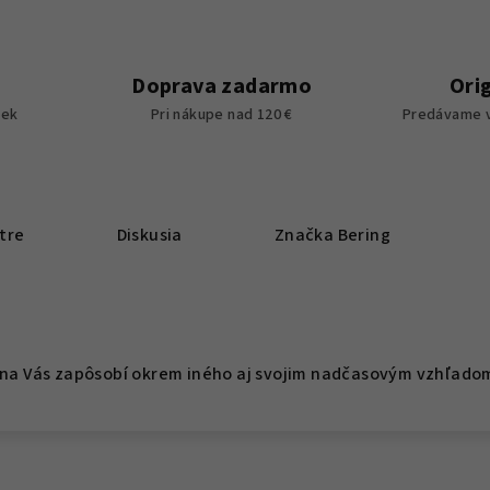
Doprava zadarmo
Ori
iek
Pri nákupe nad 120 €
Predávame v
tre
Diskusia
Značka
Bering
c na Vás zapôsobí okrem iného aj svojim nadčasovým vzhľado