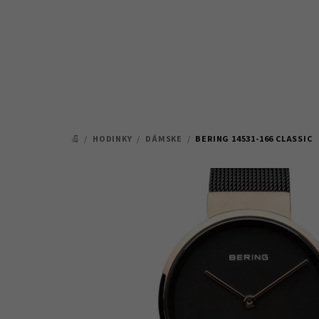
Prejsť
na
obsah
/
HODINKY
/
DÁMSKE
/
BERING 14531-166 CLASSIC
DOMOV