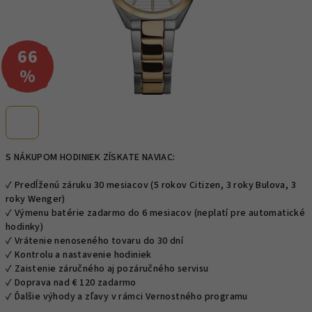
66
–
%
S NÁKUPOM HODINIEK ZÍSKATE NAVIAC:
✓ Predĺženú záruku 30 mesiacov (5 rokov Citizen, 3 roky Bulova, 3
roky Wenger)
✓ Výmenu batérie zadarmo do 6 mesiacov (neplatí pre automatické
hodinky)
✓ Vrátenie nenoseného tovaru do 30 dní
✓ Kontrolu a nastavenie hodiniek
✓ Zaistenie záručného aj pozáručného servisu
✓ Doprava nad € 120 zadarmo
✓ Ďalšie výhody a zľavy v rámci Vernostného programu