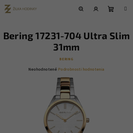
Prejsť
na
obsah
Nákupn
Hľadať
Prihlásenie
Bering 17231-704 Ultra Slim
košík
31mm
BERING
Priemerné
Neohodnotené
Podrobnosti hodnotenia
hodnotenie
produktu
je
0,0
z
5
hviezdičiek.