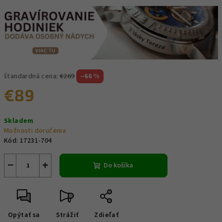
štandardná cena:
€269
–66 %
€89
Jednotková
Skladem
cena:
Možnosti doručenia
Kód:
17231-704
−
+
Do košíka
Opýtať sa
Strážiť
Zdieľať