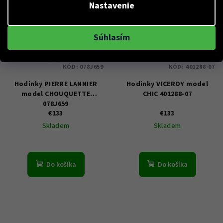
Nastavenie
Súhlasím
KÓD:
078J659
KÓD:
401288-07
Hodinky PIERRE LANNIER
Hodinky VICEROY model
model CHOUQUETTE
CHIC 401288-07
078J659
€133
€133
Skladem
Skladem
Do košíka
Do košíka