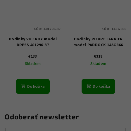
KÓD:
401296-37
KÓD:
145G866
Hodinky VICEROY model
Hodinky PIERRE LANNIER
DRESS 401296-37
model PADDOCK 145G866
€133
€318
Skladem
Skladem
Do košíka
Do košíka
Odoberať newsletter