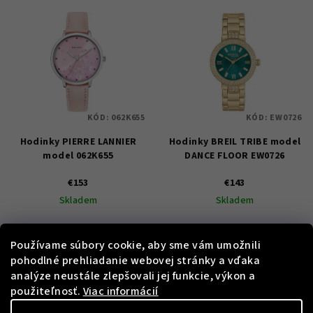
KÓD:
062K655
KÓD:
EW0726
Hodinky PIERRE LANNIER
Hodinky BREIL TRIBE model
model 062K655
DANCE FLOOR EW0726
€153
€143
Skladem
Skladem
Používame súbory cookie, aby sme vám umožnili
Do košíka
Do košíka
pohodlné prehliadanie webovej stránky a vďaka
analýze neustále zlepšovali jej funkcie, výkon a
použiteľnosť.
Viac informácií