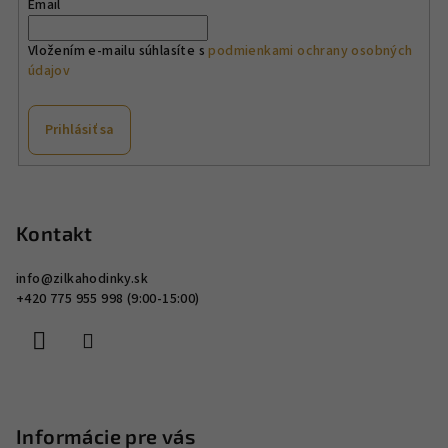
Email
Vložením e-mailu súhlasíte s
podmienkami ochrany osobných
údajov
Prihlásiť sa
Z
á
p
Kontakt
ä
info
@
zilkahodinky.sk
t
+420 775 955 998 (9:00-15:00)
i
e
Informácie pre vás