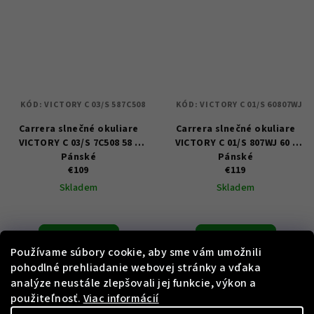
KÓD:
VICTORY C 03/S 587C508
KÓD:
VICTORY C 01/S 60807WJ
Carrera slnečné okuliare
Carrera slnečné okuliare
VICTORY C 03/S 7C508 58 -
VICTORY C 01/S 807WJ 60 -
Pánské
Pánské
€109
€119
Skladem
Skladem
Do košíka
Do košíka
Používame súbory cookie, aby sme vám umožnili
pohodlné prehliadanie webovej stránky a vďaka
analýze neustále zlepšovali jej funkcie, výkon a
použiteľnosť.
Viac informácií