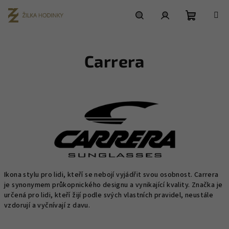
Prejsť
na
obsah
Nákupn
Hľadať
Prihlásenie
Carrera
košík
Ikona stylu pro lidi, kteří se nebojí vyjádřit svou osobnost.
Carrera
je synonymem průkopnického designu a vynikající kvality.
Značka je
určená pro lidi, kteří žijí podle svých vlastních pravidel, neustále
vzdorují a vyčnívají z davu.