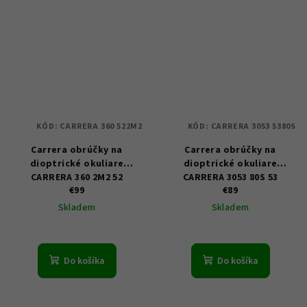
KÓD:
CARRERA 360 522M2
KÓD:
CARRERA 3053 5380S
Carrera obrúčky na
Carrera obrúčky na
dioptrické okuliare
dioptrické okuliare
CARRERA 360 2M2 52
CARRERA 3053 80S 53
€99
€89
Skladem
Skladem
Do košíka
Do košíka