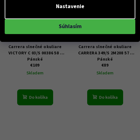
Nastavenie
Súhlasím
KÓD:
VICTORY C 03/S 5800386
KÓD:
CARRERA 349/S 572M208
Carrera slnečné okuliare
Carrera slnečné okuliare
VICTORY C 03/S 00386 58 -
CARRERA 349/S 2M208 57 -
Pánské
Pánské
€109
€89
Skladem
Skladem
Do košíka
Do košíka