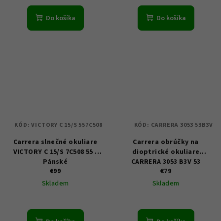
Do košíka
Do košíka
KÓD:
VICTORY C 15/S 557C508
KÓD:
CARRERA 3053 53B3V
Carrera slnečné okuliare
Carrera obrúčky na
VICTORY C 15/S 7C508 55 -
dioptrické okuliare
Pánské
CARRERA 3053 B3V 53
€99
€79
Skladem
Skladem