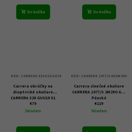
Do košíka
Do košíka
KÓD:
CARRERA 320 51GUU19
KÓD:
CARRERA 1077/S 602M29O
Carrera obrúčky na
Carrera slnečné okuliare
dioptrické okuliare
CARRERA 1077/S 2M29O 60 -
CARRERA 320 GUU19 51
Pánské
€79
€119
Skladem
Skladem