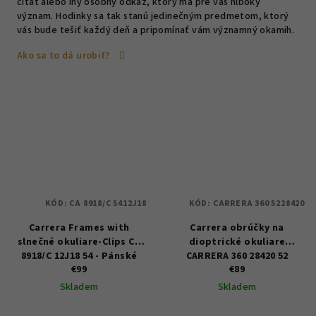
citát alebo iný osobný odkaz, ktorý má pre vás hlboký
význam. Hodinky sa tak stanú jedinečným predmetom, ktorý
vás bude tešiť každý deň a pripomínať vám významný okamih.
Ako sa to dá urobiť?
KÓD:
CA 8918/C 5412J18
KÓD:
CARRERA 360 5228420
Carrera Frames with
Carrera obrúčky na
slnečné okuliare-Clips CA
dioptrické okuliare
8918/C 12J18 54 - Pánské
CARRERA 360 28420 52
€99
€89
Skladem
Skladem