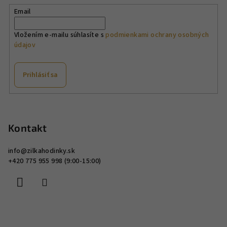
p
Email
r
v
Vložením e-mailu súhlasíte s
podmienkami ochrany osobných
údajov
k
y
v
Prihlásiť sa
ý
p
Z
i
á
s
p
Kontakt
u
ä
info
@
zilkahodinky.sk
t
+420 775 955 998 (9:00-15:00)
i
e