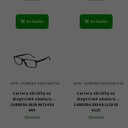
k
t
o
Do košíka
Do košíka
v
KÓD:
CARRERA 8929 5680714
KÓD:
CARRERA 8934 55BLX18
Carrera obrúčky na
Carrera obrúčky na
dioptrické okuliare
dioptrické okuliare
CARRERA 8929 80714 56
CARRERA 8934 BLX18 55
€69
€119
Skladem
Skladem