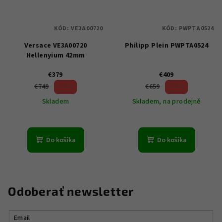
KÓD:
VE3A00720
KÓD:
PWPTA0524
Versace VE3A00720
Philipp Plein PWPTA0524
Hellenyium 42mm
€379
€409
49 %)
37 %)
€749
€659
(–
(–
Skladem
Skladem, na prodejně
Do košíka
Do košíka
Odoberať newsletter
Email