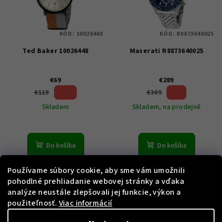
KÓD:
10026448
KÓD:
R8873640025
Ted Baker 10026448
Maserati R8873640025
€69
€289
42 %)
6 %)
€119
€309
(–
(–
Skladem
Skladem, na prodejně
Do košíka
Do košíka
Používame súbory cookie, aby sme vám umožnili
pohodlné prehliadanie webovej stránky a vďaka
analýze neustále zlepšovali jej funkcie, výkon a
použiteľnosť.
Viac informácií