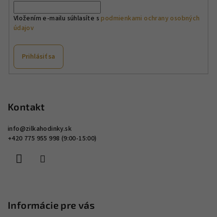
Vložením e-mailu súhlasíte s
podmienkami ochrany osobných
údajov
Prihlásiť sa
Z
á
p
Kontakt
ä
info
@
zilkahodinky.sk
t
+420 775 955 998 (9:00-15:00)
i
e
Informácie pre vás