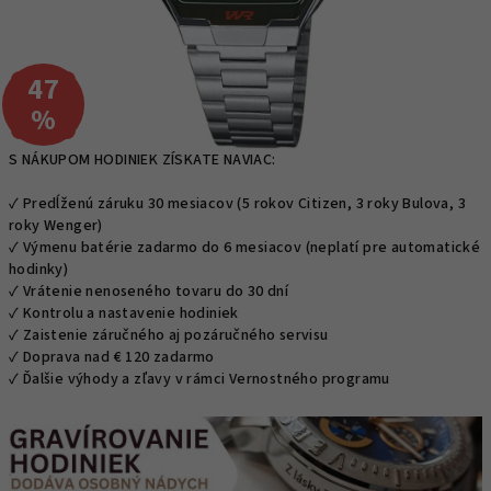
47
–
%
S NÁKUPOM HODINIEK ZÍSKATE NAVIAC:
✓ Predĺženú záruku 30 mesiacov (5 rokov Citizen, 3 roky Bulova, 3
roky Wenger)
✓ Výmenu batérie zadarmo do 6 mesiacov (neplatí pre automatické
hodinky)
✓ Vrátenie nenoseného tovaru do 30 dní
✓ Kontrolu a nastavenie hodiniek
✓ Zaistenie záručného aj pozáručného servisu
✓ Doprava nad € 120 zadarmo
✓ Ďalšie výhody a zľavy v rámci Vernostného programu