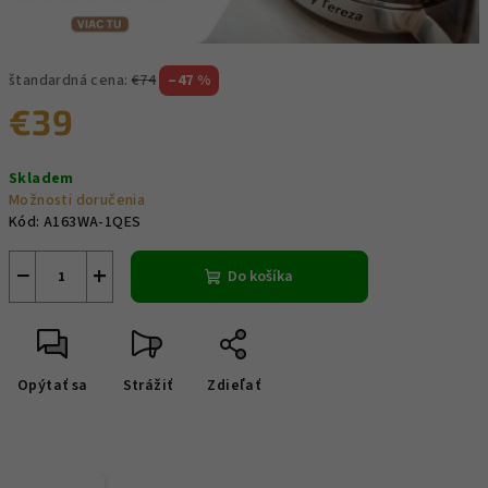
štandardná cena:
€74
–47 %
€39
Jednotková
Skladem
cena:
Možnosti doručenia
Kód:
A163WA-1QES
−
+
Do košíka
Opýtať sa
Strážiť
Zdieľať