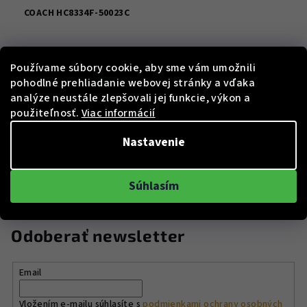
COACH HC8334F-50023C
€153
Používame súbory cookie, aby sme vám umožnili
Skladem
pohodlné prehliadanie webovej stránky a vďaka
analýze neustále zlepšovali jej funkcie, výkon a
použiteľnosť.
Viac informácií
Do košíka
Nastavenie
5
položiek celkom
O
Súhlasím
v
l
á
Odoberať newsletter
d
a
Email
c
i
Vložením e-mailu súhlasíte s
podmienkami ochrany osobných