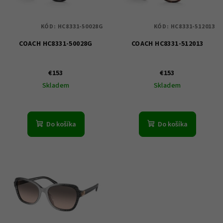
s
d
p
u
KÓD:
HC8331-50028G
KÓD:
HC8331-512013
r
k
COACH HC8331-50028G
COACH HC8331-512013
o
t
d
o
u
€153
€153
v
Skladem
Skladem
k
t
o
Do košíka
Do košíka
v