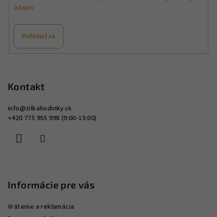
e
údajov
p
r
v
Prihlásiť sa
k
y
Z
v
á
ý
p
Kontakt
p
ä
i
info
@
zilkahodinky.sk
s
t
+420 775 955 998 (9:00-15:00)
u
i
e
Informácie pre vás
Vrátenie a reklamácia