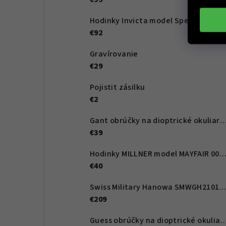
Hodinky Invicta model Specialt
€92
Gravírovanie
€29
Pojistit zásilku
€2
Gant obrúčky na dioptrické okuliare GA4107 068 53 -
€39
Hodinky MILLNER model MAYFAIR 0010
€40
Swiss Military Hanowa SMWGH210166
€209
Guess obrúčky na dioptrické okuliare GU2847 083 