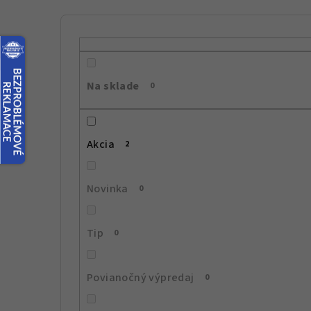
B
o
č
Na sklade
0
n
ý
Akcia
2
p
a
Novinka
0
n
e
Tip
0
l
Povianočný výpredaj
0