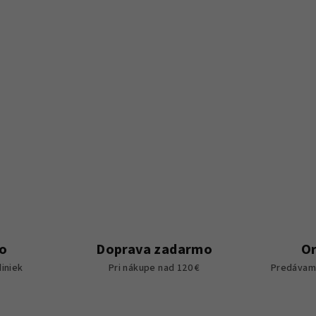
o
Doprava zadarmo
Or
iniek
Pri nákupe nad 120 €
Predávame