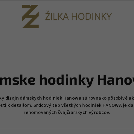
mske hodinky Han
arsky dizajn dámskych hodiniek Hanowa sú rovnako pôsobivé 
ti k detailom. Srdcový tep všetkých hodiniek HANOWA je da
renomovaných švajčiarskych výrobcov.