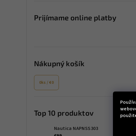
Prijímame online platby
Nákupný košík
0
ks /
€0
Použív
webove
Top 10 produktov
použit
Nautica NAPNSS303
€99