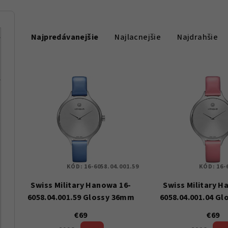
R
Najpredávanejšie
Najlacnejšie
Najdrahšie
a
d
e
V
n
ý
i
p
e
i
p
s
KÓD:
16-6058.04.001.59
KÓD:
16-
r
p
Swiss Military Hanowa 16-
Swiss Military H
o
r
6058.04.001.59 Glossy 36mm
6058.04.001.04 G
d
€69
€69
o