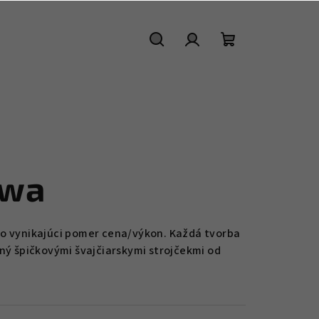
Hľadať
Prihlásenie
Nákupný
košík
owa
ako vynikajúci pomer cena/výkon. Každá tvorba
ný špičkovými švajčiarskymi strojčekmi od