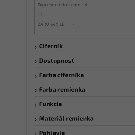
Expresné odoslanie
0
ZÁRUKA 5 LET
0
Ciferník
Dostupnosť
Farba ciferníka
Farba remienka
Funkcia
Materiál remienka
Pohlavie