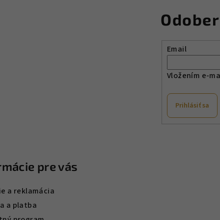
Odober
Email
Vložením e-mai
Prihlásiť sa
rmácie pre vás
ie a reklamácia
a a platba
tný program