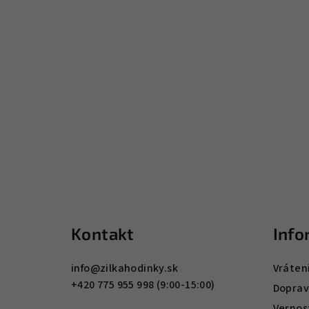
Z
á
Kontakt
Info
p
ä
info
@
zilkahodinky.sk
Vráten
+420 775 955 998 (9:00-15:00)
t
Doprav
Vernos