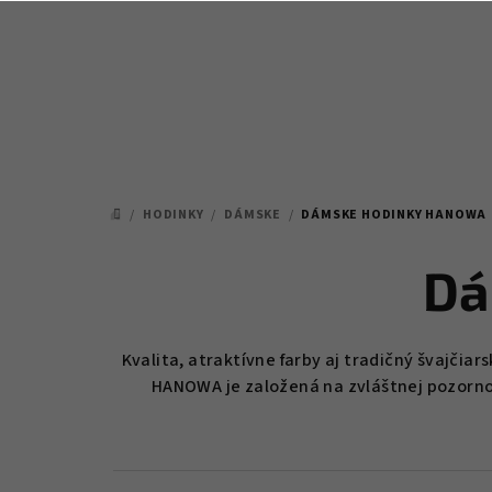
Prejsť
na
obsah
/
HODINKY
/
DÁMSKE
/
DÁMSKE HODINKY HANOWA
DOMOV
Dá
Kvalita, atraktívne farby aj tradičný švajči
HANOWA je založená na zvláštnej pozornos