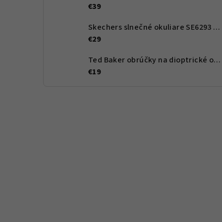
€39
Skechers slnečné okuliare SE6293 90D 59 - Dámské
€29
Ted Baker obrúčky na dioptrické okuliare TBB965 351 48 - Dětské
€19