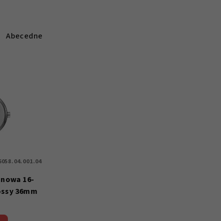
Abecedne
6058.04.001.04
anowa 16-
lossy 36mm