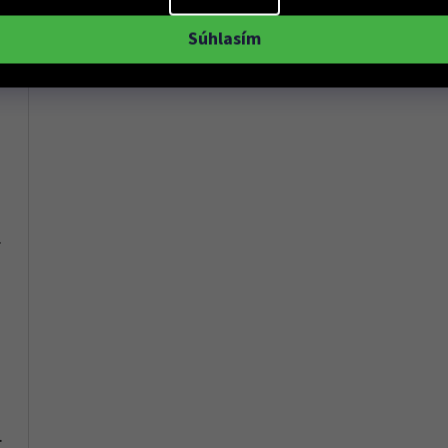
Súhlasím
y 47123
 Dámské
107
0
56 - Dámské