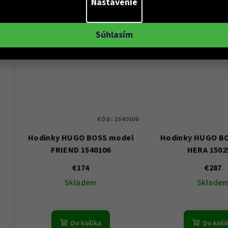
Nastavenie
 10ATM
Súhlasím
KÓD:
1540106
Hodinky HUGO BOSS model
Hodinky HUGO B
FRIEND 1540106
HERA 1502
€174
€287
1 - Dámské
Skladem
Sklade
Do košíka
Do koší