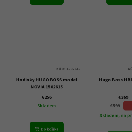
KÓD:
1502615
K
Hodinky HUGO BOSS model
Hugo Boss HB
NOVIA 1502615
€256
€369
€599
Skladem
38 
(–
Skladem, na p
Do košíka