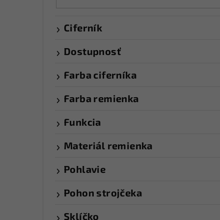
Ciferník
Dostupnosť
Farba ciferníka
Farba remienka
Funkcia
Materiál remienka
Pohlavie
Pohon strojčeka
Sklíčko