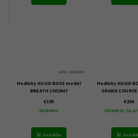
KÓD:
1502647
Hodinky HUGO BOSS model
Hodinky HUGO B
BREATH 1502647
GRAND COURSE 
€195
€256
Skladem
Skladem, na p
Do košíka
Do koší