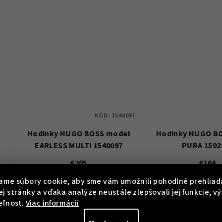
KÓD:
1540097
Hodinky HUGO BOSS model
Hodinky HUGO B
EARLESS MULTI 1540097
PURA 1502
026 55
€205
€164
Skladem
Sklade
ame súbory cookie, aby sme vám umožnili pohodlné prehliad
j stránky a vďaka analýze neustále zlepšovali jej funkcie, v
eľnosť.
Viac informácií
Do košíka
Do koší