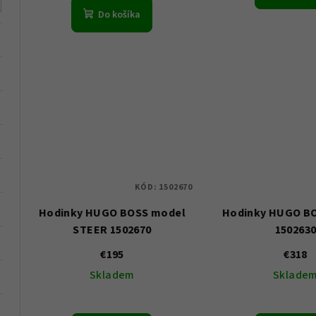
t
Do košíka
o
o
v
v
KÓD:
1502670
Hodinky HUGO BOSS model
Hodinky HUGO B
STEER 1502670
150263
€195
€318
Skladem
Sklade