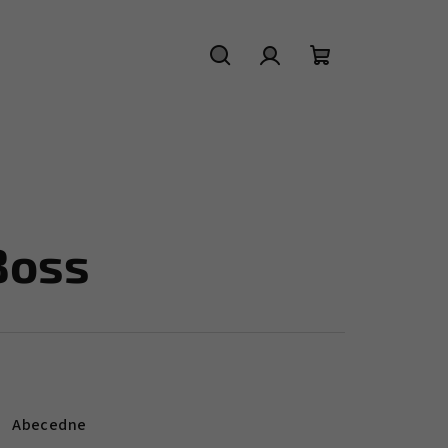
Hľadať
Prihlásenie
Nákupný
košík
Boss
Abecedne