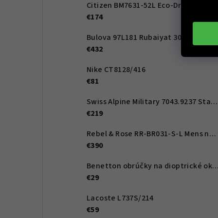
Citizen BM7631-52L Eco-Drive Active Sport 41mm
€174
Bulova 97L181 Rubaiyat 30,5mm 3ATM
€432
Nike CT8128/416
€81
Swiss Alpine Military 7043.9237 Star Fighter Saphirglas Chrono 46 mm
€219
Rebel & Rose RR-BR031-S-L Mens náramek - Artemis
€390
Benetton obrúčky na dioptrické okuliare BEO1012 122 5
€29
Lacoste L737S/214
€59