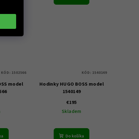
KÓD:
1502566
KÓD:
1540149
OSS model
Hodinky HUGO BOSS model
566
1540149
€195
m
Skladem
ka
Do košíka