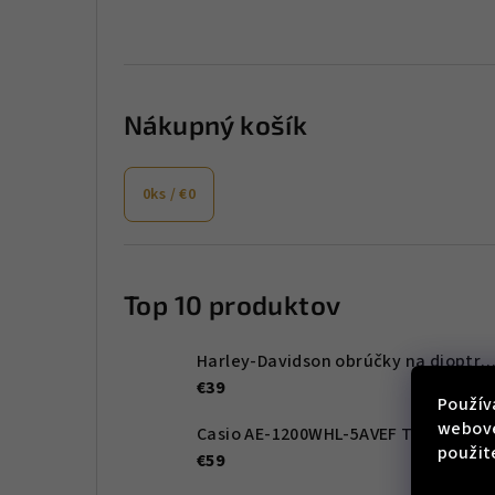
Nákupný košík
0
ks /
€0
Top 10 produktov
Harley-Davidson obrúčky na dioptrické okuliare HD00011 
€39
Použív
webove
Casio AE-1200WHL-5AVEF Timeless Collection 42mm 10ATM
použit
€59