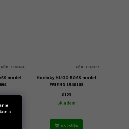
KÓD:
1502694
KÓD:
1540103
OSS model
Hodinky HUGO BOSS model
694
FRIEND 1540103
€123
m
Skladem
anie
ýkon a
ka
Do košíka