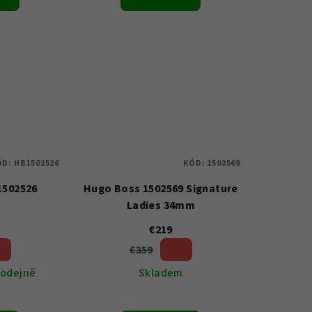
ÓD:
HB1502526
KÓD:
1502569
1502526
Hugo Boss 1502569 Signature
Ladies 34mm
€219
€359
%)
39 %)
(–
rodejně
Skladem