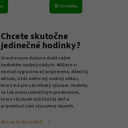
ka
Do košíka
Chcete skutočne
jedinečné hodinky?
Gravírovanie doslova dodá vašim
hodinkám osobný nádych. Môžete si
nechať vygravírovať svoje meno, dôležitý
dátum, citát alebo iný osobný odkaz,
ktorý má pre vás hlboký význam. Hodinky
sa tak stanú jedinečným predmetom,
ktorý vás bude tešiť každý deň a
pripomínať vám významný okamih.
Ako sa to dá urobiť?