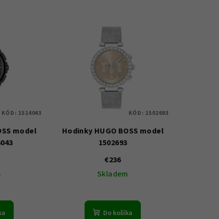
KÓD:
1514043
KÓD:
1502693
OSS model
Hodinky HUGO BOSS model
4043
1502693
€236
m
Skladem
ka
Do košíka