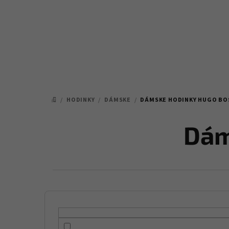
Prejsť
na
obsah
/
HODINKY
/
DÁMSKE
/
DÁMSKE HODINKY HUGO BO
DOMOV
Dám
B
o