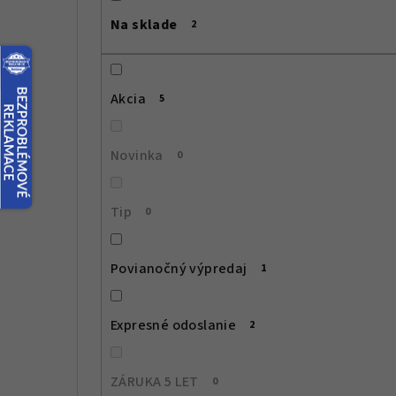
č
Na sklade
2
n
ý
Akcia
5
p
a
Novinka
0
n
e
Tip
0
l
Povianočný výpredaj
1
Expresné odoslanie
2
ZÁRUKA 5 LET
0