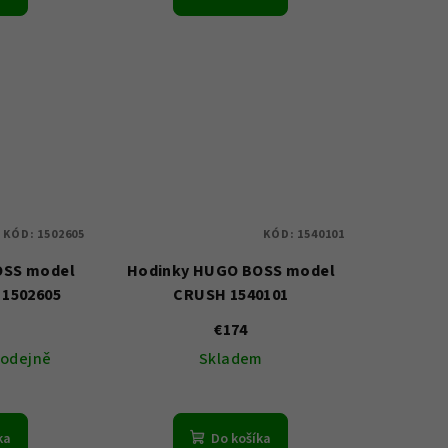
KÓD:
1502605
KÓD:
1540101
OSS model
Hodinky HUGO BOSS model
1502605
CRUSH 1540101
€174
rodejně
Skladem
ka
Do košíka