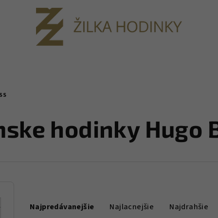
SS
ske hodinky Hugo 
R
Najpredávanejšie
Najlacnejšie
Najdrahšie
a