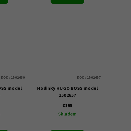
KÓD:
1502630
KÓD:
1502657
OSS model
Hodinky HUGO BOSS model
0
1502657
€195
m
Skladem