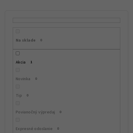
n
i
e
p
r
Na sklade
0
o
d
u
Akcia
1
k
t
Novinka
0
o
v
Tip
0
Povianočný výpredaj
0
Expresné odoslanie
0