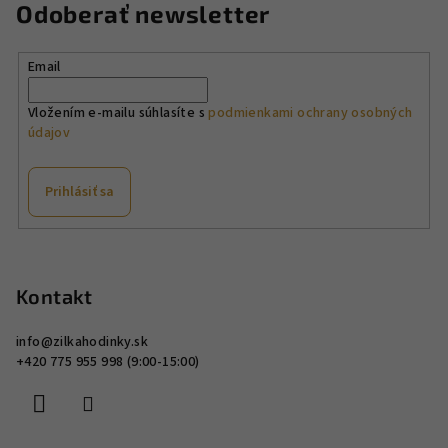
á
Odoberať newsletter
d
a
Email
c
i
Vložením e-mailu súhlasíte s
podmienkami ochrany osobných
e
údajov
p
r
v
Prihlásiť sa
k
y
Z
v
á
ý
p
Kontakt
p
ä
i
info
@
zilkahodinky.sk
s
t
+420 775 955 998 (9:00-15:00)
u
i
e