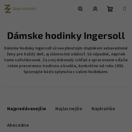
Prejsť
na
obsah
Nákupn
Hľadať
Prihlásenie
Dámske hodinky Ingersoll
košík
Dámske hodinky Ingersoll sú nevyhnutným doplnkom sebavedomé
ženy pre každý deň, aj slávnostnú udalosť. Sú nápadné, napriek
tomu sofistikované. Za svoj dokonalý vzhľad a spracovanie vďačia
rokmi preverenou tradíciou a kvalite, konkrétne od roku 1892.
Spoznajte kúzlo splynutia s vašimi hodinkami.
R
a
Najpredávanejšie
Najlacnejšie
Najdrahšie
d
e
Abecedne