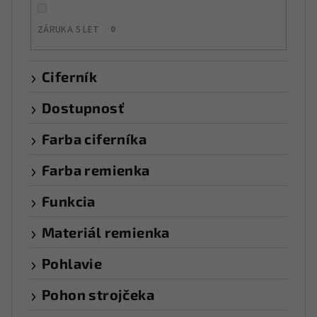
ZÁRUKA 5 LET
0
Ciferník
Dostupnosť
Farba ciferníka
Farba remienka
Funkcia
Materiál remienka
Pohlavie
Pohon strojčeka