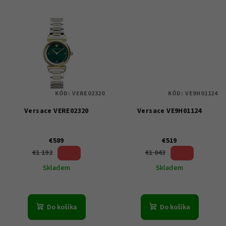
KÓD:
VERE02320
KÓD:
VE9H01124
Versace VERE02320
Versace VE9H01124
€589
€519
50 %)
50 %)
€1 192
€1 043
(–
(–
Skladem
Skladem
Do košíka
Do košíka