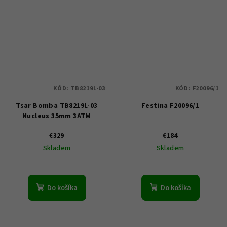
KÓD:
TB8219L-03
KÓD:
F20096/1
Tsar Bomba TB8219L-03
Festina F20096/1
Nucleus 35mm 3ATM
€329
€184
Skladem
Skladem
Do košíka
Do košíka