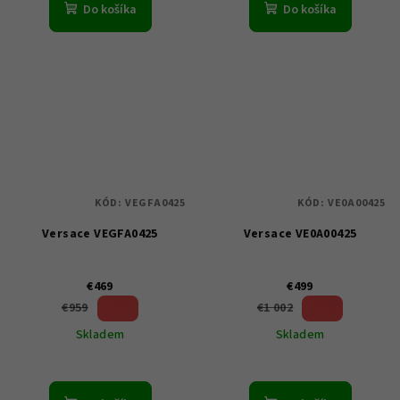
Do košíka
Do košíka
KÓD:
VEGFA0425
KÓD:
VE0A00425
Versace VEGFA0425
Versace VE0A00425
€469
€499
51 %)
50 %)
€959
€1 002
(–
(–
Skladem
Skladem