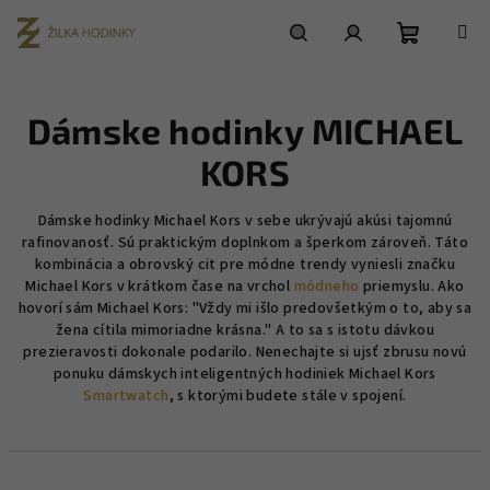
Prejsť
na
obsah
Nákupn
Hľadať
Prihlásenie
Dámske hodinky MICHAEL
košík
KORS
Dámske hodinky Michael Kors v sebe ukrývajú akúsi tajomnú
rafinovanosť. Sú praktickým doplnkom a šperkom zároveň. Táto
kombinácia a obrovský cit pre módne trendy vyniesli značku
Michael Kors v krátkom čase na vrchol
módneho
priemyslu. Ako
hovorí sám Michael Kors: "Vždy mi išlo predovšetkým o to, aby sa
žena cítila mimoriadne krásna." A to sa s istotu dávkou
prezieravosti dokonale podarilo. Nenechajte si ujsť zbrusu novú
ponuku dámskych inteligentných hodiniek Michael Kors
Smartwatch
, s ktorými budete stále v spojení.