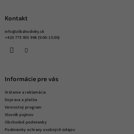
Z
i
á
s
p
Kontakt
u
ä
info
@
zilkahodinky.sk
t
+420 775 955 998 (9:00-15:00)
i
e
Informácie pre vás
Vrátenie a reklamácia
Doprava a platba
Vernostný program
Slovník pojmov
Obchodné podmienky
Podmienky ochrany osobných údajov