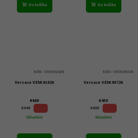
Do košíka
Do košíka
KÓD:
VE5K01026
KÓD:
VE5K00726
Versace VE5K01026
Versace VE5K00726
€669
€439
29 %)
50 %)
€949
€889
(–
(–
Skladem
Skladem