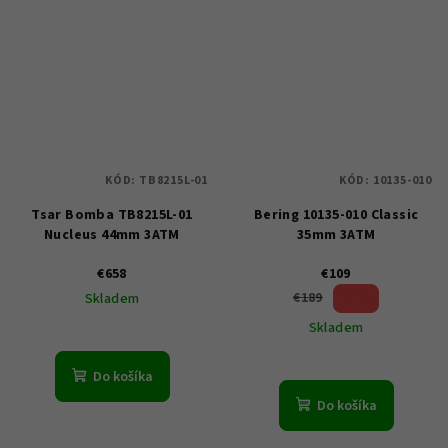
KÓD:
TB8215L-01
KÓD:
10135-010
Tsar Bomba TB8215L-01
Bering 10135-010 Classic
Nucleus 44mm 3ATM
35mm 3ATM
€658
€109
42 %)
€189
Skladem
(–
Skladem
Do košíka
Do košíka