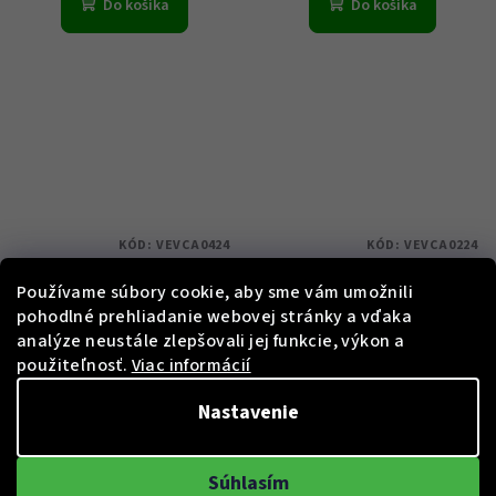
Do košíka
Do košíka
KÓD:
VEVCA0424
KÓD:
VEVCA0224
Versace VEVCA0424
Versace VEVCA0224
Používame súbory cookie, aby sme vám umožnili
pohodlné prehliadanie webovej stránky a vďaka
analýze neustále zlepšovali jej funkcie, výkon a
€609
€609
použiteľnosť.
Viac informácií
50 %)
50 %)
€1 221
€1 221
(–
(–
Skladem
Skladem
Nastavenie
Súhlasím
Do košíka
Do košíka