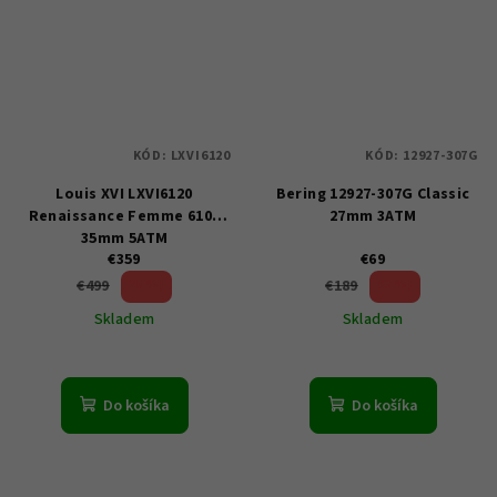
KÓD:
LXVI6120
KÓD:
12927-307G
Louis XVI LXVI6120
Bering 12927-307G Classic
Renaissance Femme 6100
27mm 3ATM
35mm 5ATM
€359
€69
28 %)
63 %)
€499
€189
(–
(–
Skladem
Skladem
Do košíka
Do košíka