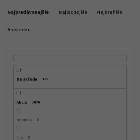
R
a
Najpredávanejšie
Najlacnejšie
Najdrahšie
d
e
Abecedne
n
i
e
p
r
Na sklade
135
o
d
u
Akcia
1636
k
t
Novinka
0
o
v
Tip
0