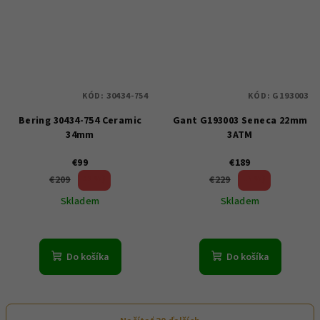
KÓD:
30434-754
KÓD:
G193003
Bering 30434-754 Ceramic
Gant G193003 Seneca 22mm
34mm
3ATM
€99
€189
52 %)
17 %)
€209
€229
(–
(–
Skladem
Skladem
Do košíka
Do košíka