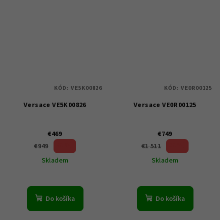
KÓD:
VE5K00826
KÓD:
VE0R00125
Versace VE5K00826
Versace VE0R00125
€469
€749
50 %)
50 %)
€949
€1 511
(–
(–
Skladem
Skladem
Do košíka
Do košíka