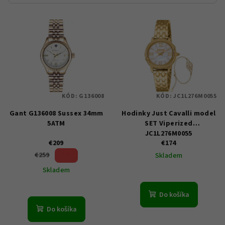
V
ý
p
i
s
p
KÓD:
G136008
KÓD:
JC1L276M0055
r
Gant G136008 Sussex 34mm
Hodinky Just Cavalli model
o
5ATM
SET Viperized
d
JC1L276M0055
u
€209
€174
19 %)
€259
Skladem
k
(–
Skladem
t
o
Do košíka
v
Do košíka