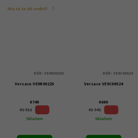
Ako sa to dá urobiť?
KÓD:
VE0R00225
KÓD:
VE9C00524
Versace VE0R00225
Versace VE9C00524
€749
€669
50 %)
50 %)
€1 511
€1 341
(–
(–
Skladem
Skladem