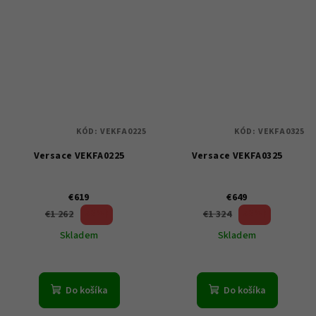
KÓD:
VEKFA0225
KÓD:
VEKFA0325
Versace VEKFA0225
Versace VEKFA0325
€619
€649
50 %)
50 %)
€1 262
€1 324
(–
(–
Skladem
Skladem
Do košíka
Do košíka