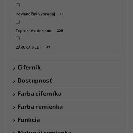
Povianočný výpredaj
33
Expresné odoslanie
129
ZÁRUKA 5 LET
42
Ciferník
Dostupnosť
Farba ciferníka
Farba remienka
Funkcia
Materiál remienka