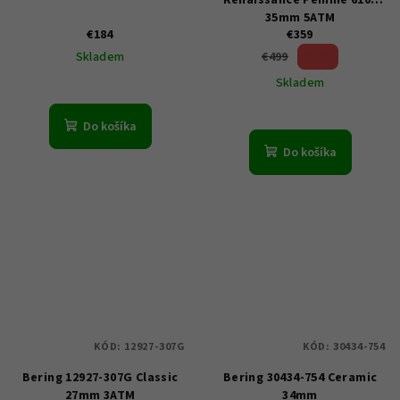
Renaissance Femme 6100
35mm 5ATM
€184
€359
28 %)
€499
Skladem
(–
Skladem
Do košíka
Do košíka
KÓD:
12927-307G
KÓD:
30434-754
Bering 12927-307G Classic
Bering 30434-754 Ceramic
27mm 3ATM
34mm