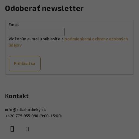
n
c
Odoberať newsletter
i
i
e
e
p
Email
r
v
Vložením e-mailu súhlasíte s
podmienkami ochrany osobných
údajov
k
y
v
Prihlásiť sa
ý
p
Z
i
á
s
p
Kontakt
u
ä
info
@
zilkahodinky.sk
t
+420 775 955 998 (9:00-15:00)
i
e