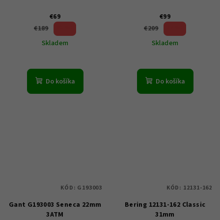
€69
€99
63 %)
52 %)
€189
€209
(–
(–
Skladem
Skladem
Do košíka
Do košíka
KÓD:
G193003
KÓD:
12131-162
Gant G193003 Seneca 22mm
Bering 12131-162 Classic
3ATM
31mm