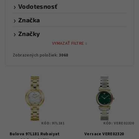
Vodotesnosť
Značka
Značky
VYMAZAŤ FILTRE
Zobrazených položiek:
3068
V
ý
p
i
s
p
KÓD:
97L181
KÓD:
VERE02320
r
Bulova 97L181 Rubaiyat
Versace VERE02320
o