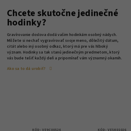
Chcete skutočne jedinečné
hodinky?
Gravírovanie doslova dodá vašim hodinkám osobný nádych.
Môžete si nechať vygravírovať svoje meno, dôležitý dátum,
citát alebo iný osobný odkaz, ktorý má pre vás hlboký
význam. Hodinky sa tak stanú jedinečným predmetom, ktorý
vás bude tešiť každý deň a pripomínať vám významný okamih.
Ako sa to dá urobiť?
KÓD:
VE9C00524
KÓD:
VE5K01026