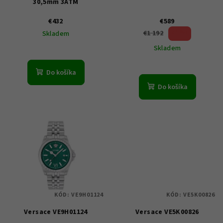
30,5mm 3ATM
d
u
€432
€589
50 %)
€1 192
Skladem
k
(–
Skladem
t
o
Do košíka
v
Do košíka
KÓD:
VE9H01124
KÓD:
VE5K00826
Versace VE9H01124
Versace VE5K00826