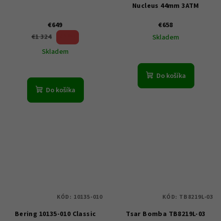
Nucleus 44mm 3ATM
€649
€658
50 %)
€1 324
Skladem
(–
Skladem
Do košíka
Do košíka
KÓD:
10135-010
KÓD:
TB8219L-03
Bering 10135-010 Classic
Tsar Bomba TB8219L-03