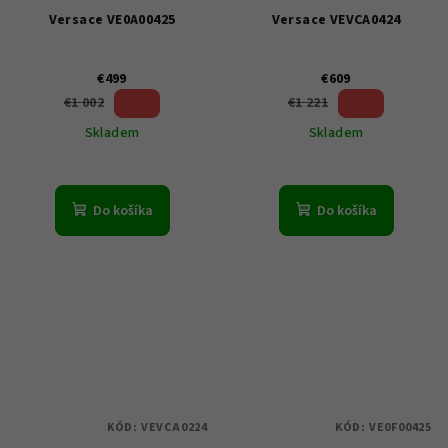
Versace VE0A00425
Versace VEVCA0424
€499
€609
50 %)
50 %)
€1 002
€1 221
(–
(–
Skladem
Skladem
Do košíka
Do košíka
KÓD:
VEVCA0224
KÓD:
VE0F00425