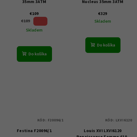
35mm 3ATM
Nucleus 35mm 3ATM
€109
€329
42 %)
€189
Skladem
(–
Skladem
Do košíka
Do košíka
KÓD:
F20096/1
KÓD:
LXVI6120
Festina F20096/1
Louis XVI LXVI6120