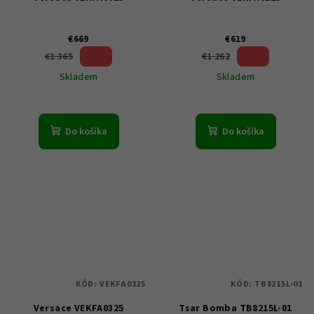
€669
€619
50 %)
50 %)
€1 365
€1 262
(–
(–
Skladem
Skladem
Do košíka
Do košíka
KÓD:
VEKFA0325
KÓD:
TB8215L-01
Versace VEKFA0325
Tsar Bomba TB8215L-01