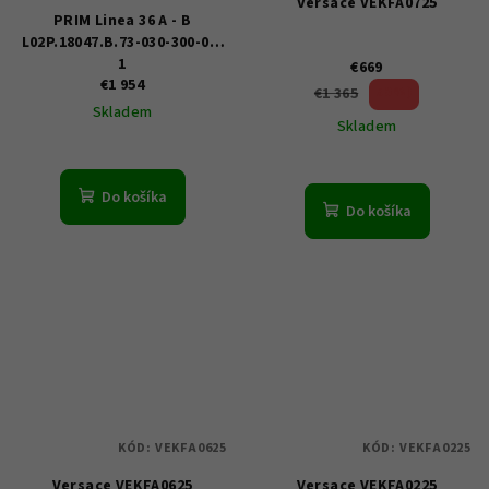
Versace VEKFA0725
PRIM Linea 36 A - B
L02P.18047.B.73-030-300-00-
1
€669
€1 954
50 %)
€1 365
(–
Skladem
Skladem
Do košíka
Do košíka
KÓD:
VEKFA0625
KÓD:
VEKFA0225
Versace VEKFA0625
Versace VEKFA0225