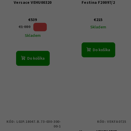
Versace VEHU00320
Festina F20097/2
€539
€215
50 %)
€1 080
Skladem
(–
Skladem
Do košíka
Do košíka
KÓD:
L02P.18047.B.73-030-300-
KÓD:
VEKFA0725
00-1