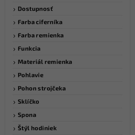
Dostupnosť
Farba ciferníka
Farba remienka
Funkcia
Materiál remienka
Pohlavie
Pohon strojčeka
Sklíčko
Spona
Štýl hodiniek