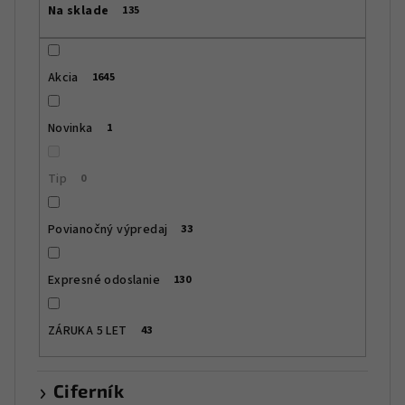
Na sklade
135
o
d
u
Akcia
1645
k
t
Novinka
1
o
v
Tip
0
Povianočný výpredaj
33
Expresné odoslanie
130
ZÁRUKA 5 LET
43
Ciferník