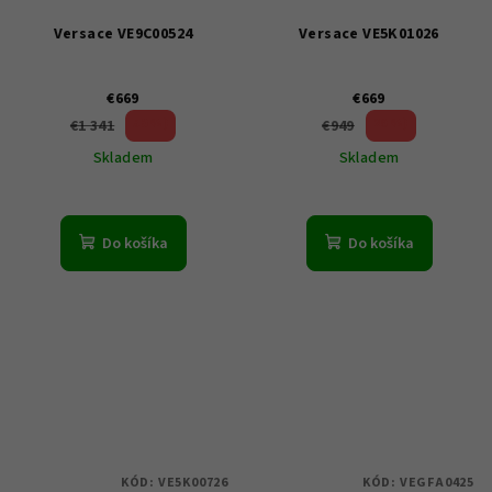
Versace VE9C00524
Versace VE5K01026
€669
€669
50 %)
29 %)
€1 341
€949
(–
(–
Skladem
Skladem
Do košíka
Do košíka
KÓD:
VE5K00726
KÓD:
VEGFA0425