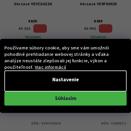
Versace VEVCA0224
Versace VE0F00425
€609
€499
50 %)
50 %)
€1 221
€1 002
(–
(–
Skladem
Skladem
Používame súbory cookie, aby sme vám umožnili
pohodlné prehliadanie webovej stránky a vďaka
Do košíka
Do košíka
analýze neustále zlepšovali jej funkcie, výkon a
použiteľnosť.
Viac informácií
Nastavenie
Súhlasím
KÓD:
VEHU00320
KÓD:
F20097/2