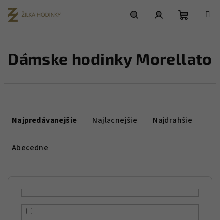
Prejsť
na
obsah
Nákupn
Hľadať
Prihlásenie
Dámske hodinky Morellato
košík
R
a
Najpredávanejšie
Najlacnejšie
Najdrahšie
d
e
Abecedne
n
i
e
p
r