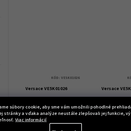
KÓD:
VE5K01026
K
Versace VE5K01026
Versace VE5
026 55
€669
€439
ame súbory cookie, aby sme vám umožnili pohodlné prehliad
j stránky a vďaka analýze neustále zlepšovali jej funkcie, v
€949
€889
29 %)
50 
(–
(–
eľnosť.
Viac informácií
Skladem
Sklade