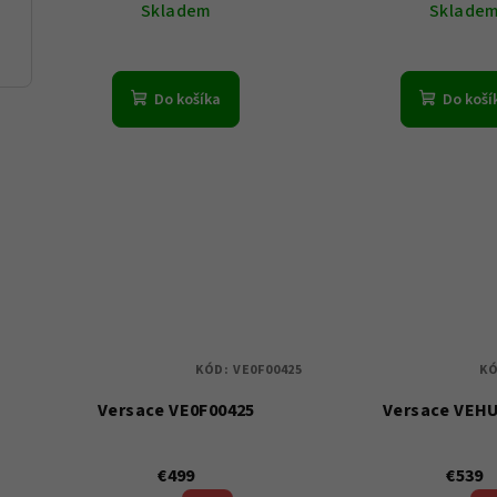
Skladem
Sklade
Do košíka
Do koší
KÓD:
VE0F00425
K
Versace VE0F00425
Versace VEH
€499
€539