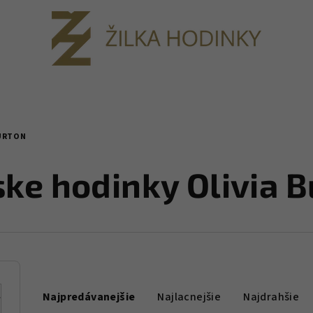
BURTON
ke hodinky Olivia B
R
Najpredávanejšie
Najlacnejšie
Najdrahšie
a