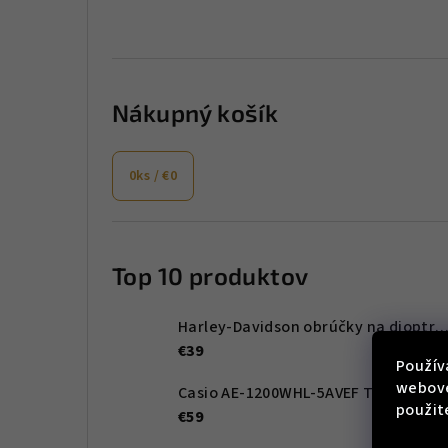
Nákupný košík
0
ks /
€0
Top 10 produktov
Harley-Davidson obrúčky na dioptrické okuliare HD00011 
€39
Použív
webove
Casio AE-1200WHL-5AVEF Timeless Collection 42mm 10ATM
použit
€59