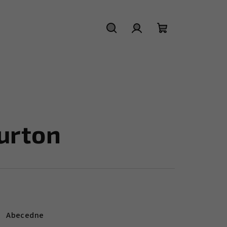
Hľadať
Prihlásenie
Nákupný
košík
urton
Abecedne