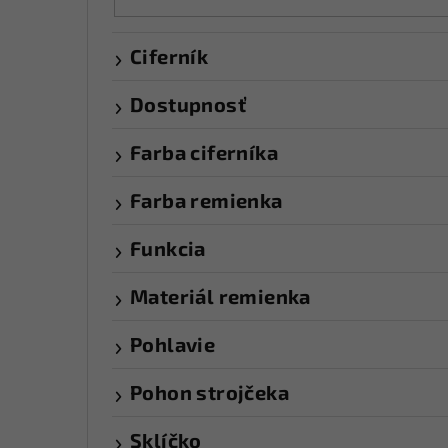
Ciferník
Dostupnosť
Farba ciferníka
Farba remienka
Funkcia
Materiál remienka
Pohlavie
Pohon strojčeka
Sklíčko