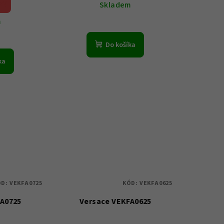
 %)
Skladem
m
Do košíka
ka
ÓD:
VEKFA0725
KÓD:
VEKFA0625
FA0725
Versace VEKFA0625