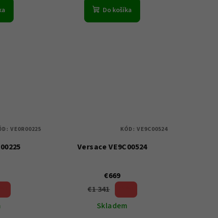
ka
Do košíka
ÓD:
VE0R00225
KÓD:
VE9C00524
R00225
Versace VE9C00524
€669
€1 341
 %)
50 %)
(–
m
Skladem