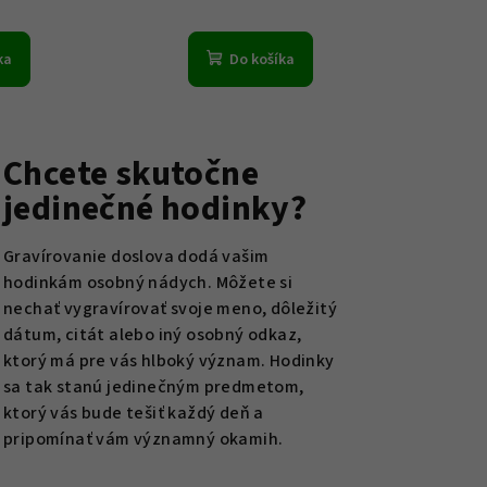
ka
Do košíka
Chcete skutočne
jedinečné hodinky?
Gravírovanie doslova dodá vašim
hodinkám osobný nádych. Môžete si
nechať vygravírovať svoje meno, dôležitý
dátum, citát alebo iný osobný odkaz,
ktorý má pre vás hlboký význam. Hodinky
sa tak stanú jedinečným predmetom,
ktorý vás bude tešiť každý deň a
pripomínať vám významný okamih.