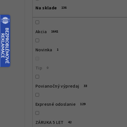
č
Na sklade
136
n
ý
Akcia
1641
p
a
Novinka
1
n
e
Tip
0
l
Povianočný výpredaj
33
Expresné odoslanie
129
ZÁRUKA 5 LET
42