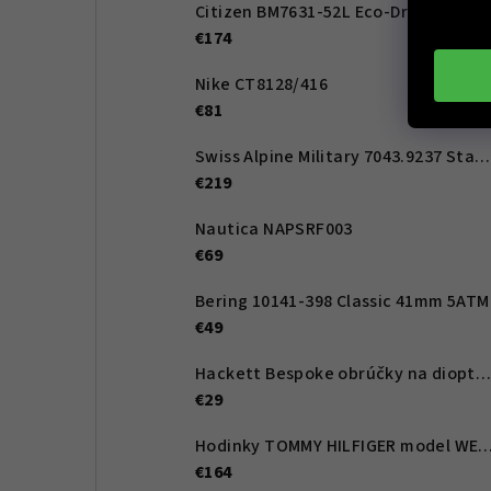
Citizen BM7631-52L Eco-Drive Active Sport 41mm
€174
Nike CT8128/416
€81
Swiss Alpine Military 7043.9237 Star Fighter Saphirglas Chrono 46 mm
€219
Nautica NAPSRF003
€69
Bering 10141-398 Classic 41mm 5ATM
€49
Hackett Bespoke obrúčky na dioptrické okuliare HEB262 02 54 - Pánské
€29
Hodinky TOMMY HILFIGER model WESLE
€164