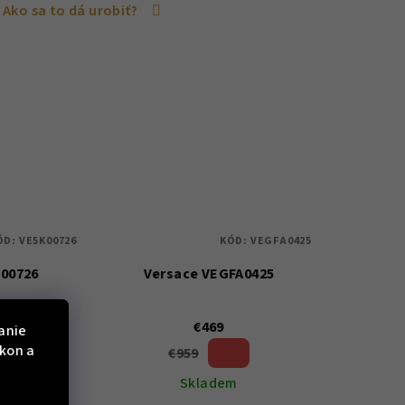
Ako sa to dá urobiť?
ÓD:
VE5K00726
KÓD:
VEGFA0425
K00726
Versace VEGFA0425
€469
anie
ýkon a
€959
%)
51 %)
(–
m
Skladem