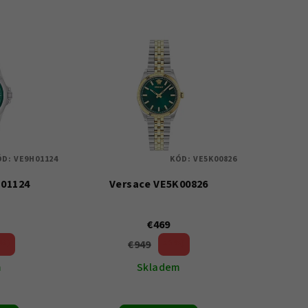
ÓD:
VE9H01124
KÓD:
VE5K00826
H01124
Versace VE5K00826
€469
€949
 %)
50 %)
(–
m
Skladem