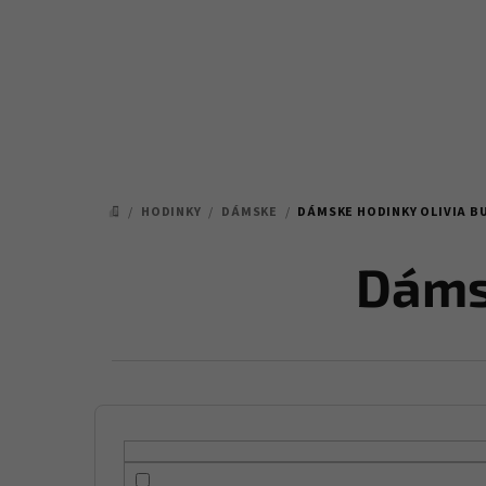
Prejsť
na
obsah
/
HODINKY
/
DÁMSKE
/
DÁMSKE HODINKY OLIVIA 
DOMOV
Dáms
B
o