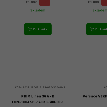
€1 002
€1 080
50 %)
50
(–
(–
Skladem
Sklade
Do košíka
Do koší
KÓD:
L02P.18047.B.73-030-300-00-1
K
PRIM Linea 36 A - B
Versace VEK
L02P.18047.B.73-030-300-00-1