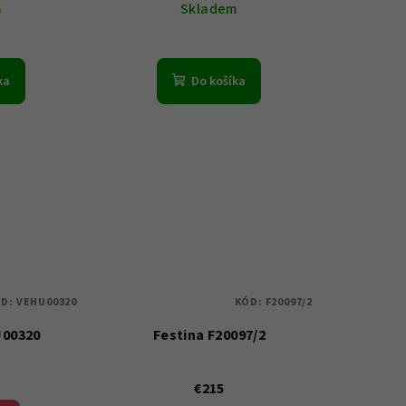
m
Skladem
ka
Do košíka
ÓD:
VEHU00320
KÓD:
F20097/2
U00320
Festina F20097/2
€215