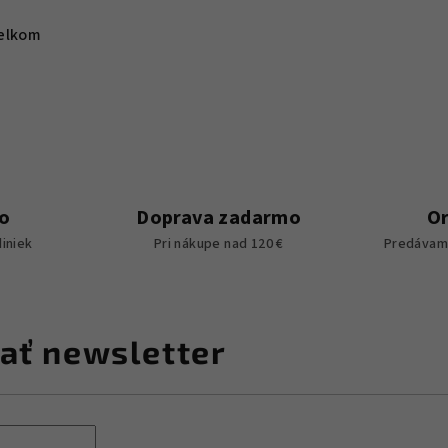
elkom
o
Doprava zadarmo
Or
iniek
Pri nákupe nad 120 €
Predávame
ať newsletter