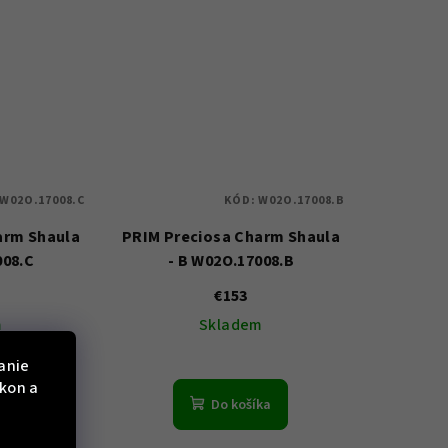
W02O.17008.C
KÓD:
W02O.17008.B
arm Shaula
PRIM Preciosa Charm Shaula
008.C
- B W02O.17008.B
€153
m
Skladem
anie
ýkon a
ka
Do košíka