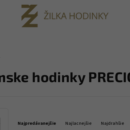
A
ske hodinky PREC
R
Najpredávanejšie
Najlacnejšie
Najdrahšie
a