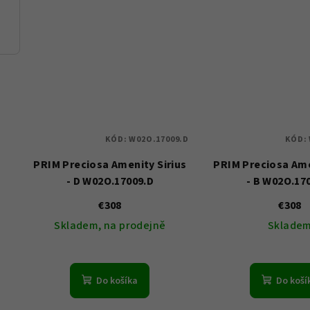
KÓD:
W02O.17009.D
KÓD:
PRIM Preciosa Amenity Sirius
PRIM Preciosa Ame
- D W02O.17009.D
- B W02O.17
€308
€308
Skladem, na prodejně
Sklade
Do košíka
Do koší