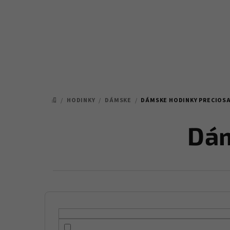
Prejsť
na
obsah
/
HODINKY
/
DÁMSKE
/
DÁMSKE HODINKY PRECIOS
DOMOV
Dám
B
o