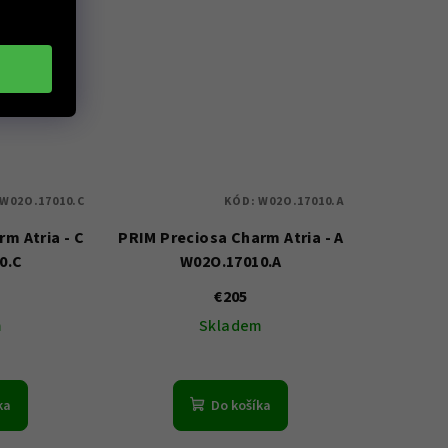
W02O.17010.C
KÓD:
W02O.17010.A
m Atria - C
PRIM Preciosa Charm Atria - A
0.C
W02O.17010.A
€205
m
Skladem
ka
Do košíka