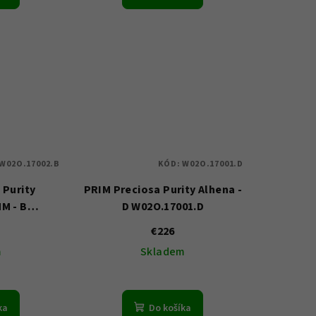
W02O.17002.B
KÓD:
W02O.17001.D
 Purity
PRIM Preciosa Purity Alhena -
MM - B
D W02O.17001.D
2.B
€226
m
Skladem
ka
Do košíka