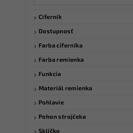
Ciferník
Dostupnosť
Farba ciferníka
Farba remienka
Funkcia
Materiál remienka
Pohlavie
Pohon strojčeka
Sklíčko