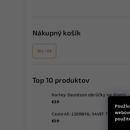
Nákupný košík
0
ks /
€0
Top 10 produktov
Harley-Davidson obrúčky na dioptrické okuliare HD00011 
€39
Použív
webove
Casio AE-1200WHL-5AVEF Timeless Collection 42mm 10ATM
použit
€59