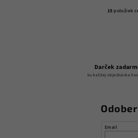
15
položiek c
O
v
l
á
d
a
c
Darček zadarm
i
ku každej objednávke hod
e
p
r
Odober
v
k
y
Email
v