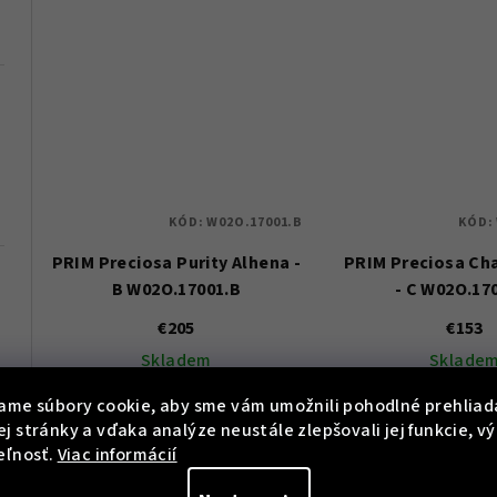
KÓD:
W02O.17001.B
KÓD:
PRIM Preciosa Purity Alhena -
PRIM Preciosa Ch
B W02O.17001.B
- C W02O.17
€205
€153
Skladem
Sklade
026 55
ame súbory cookie, aby sme vám umožnili pohodlné prehliad
j stránky a vďaka analýze neustále zlepšovali jej funkcie, v
Do košíka
Do koší
eľnosť.
Viac informácií