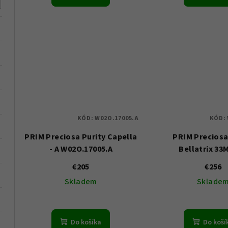
t
o
o
v
v
KÓD:
W02O.17005.A
KÓD:
PRIM Preciosa Purity Capella
PRIM Preciosa
- A W02O.17005.A
Bellatrix 33
W02O.1700
€205
€256
Skladem
Sklade
Do košíka
Do koší