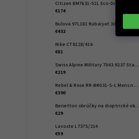
Citizen BM7631-52L Eco-Drive Active Sport 41mm
€174
Bulova 97L181 Rubaiyat 30,5mm 3ATM
€432
Nike CT8128/416
€81
Swiss Alpine Military 7043.9237 Star Fighter Saphirglas Chrono 46 mm
€219
Rebel & Rose RR-BR031-S-L Mens náramek - Artemis
€390
Benetton obrúčky na dioptrické okuliare BEO1012 122 5
€29
Lacoste L737S/214
€59