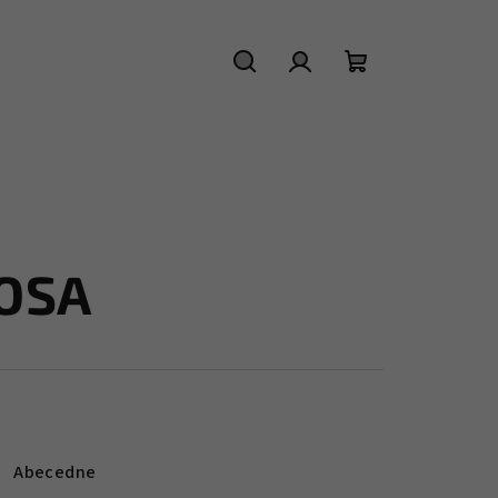
Hľadať
Prihlásenie
Nákupný
košík
IOSA
Abecedne