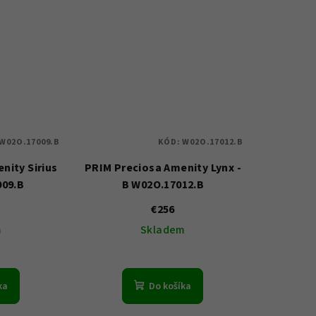
W02O.17009.B
KÓD:
W02O.17012.B
nity Sirius
PRIM Preciosa Amenity Lynx -
009.B
B W02O.17012.B
€256
m
Skladem
ka
Do košíka