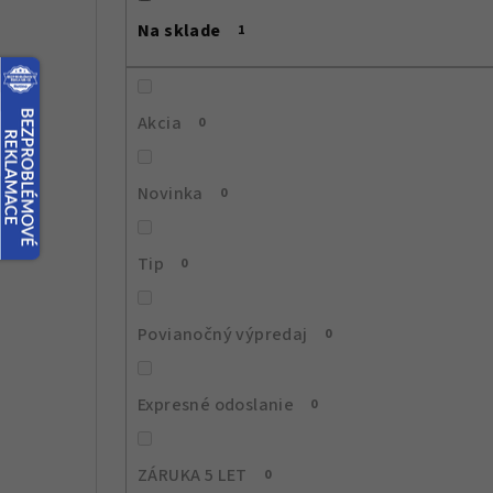
č
Na sklade
1
n
ý
Akcia
0
p
a
Novinka
0
n
e
Tip
0
l
Povianočný výpredaj
0
Expresné odoslanie
0
ZÁRUKA 5 LET
0