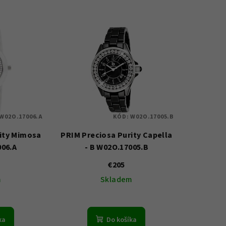
W02O.17006.A
KÓD:
W02O.17005.B
ity Mimosa
PRIM Preciosa Purity Capella
006.A
- B W02O.17005.B
€205
m
Skladem
ka
Do košíka