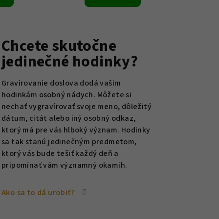
Chcete skutočne
jedinečné hodinky?
Gravírovanie doslova dodá vašim
hodinkám osobný nádych. Môžete si
nechať vygravírovať svoje meno, dôležitý
dátum, citát alebo iný osobný odkaz,
ktorý má pre vás hlboký význam. Hodinky
sa tak stanú jedinečným predmetom,
ktorý vás bude tešiť každý deň a
pripomínať vám významný okamih.
Ako sa to dá urobiť?