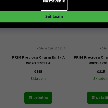
Nastavenie
 10ATM
Súhlasím
KÓD:
W02O.17011.A
KÓD:
PRIM Preciosa Charm Enif - A
PRIM Preciosa Char
W02O.17011.A
W02O.1701
€195
€215
Skladem
Sklade
1 - Dámské
Do košíka
Do koší