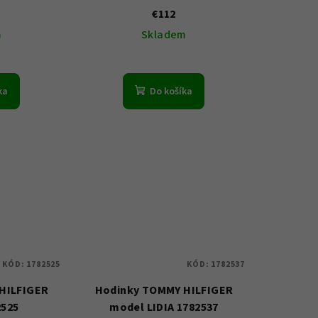
€112
m
Skladem
ka
Do košíka
KÓD:
1782525
KÓD:
1782537
HILFIGER
Hodinky TOMMY HILFIGER
2525
model LIDIA 1782537