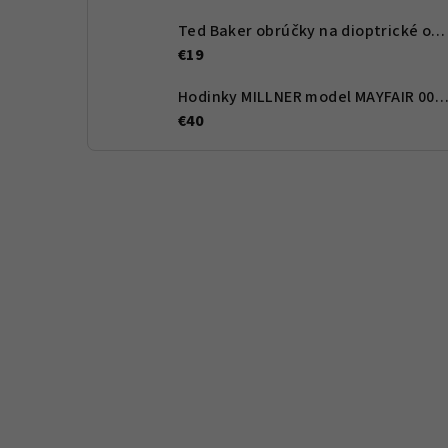
Ted Baker obrúčky na dioptrické okuliare TBB965 351 48 - Dětské
€19
Hodinky MILLNER model MAYFAIR 0010
€40