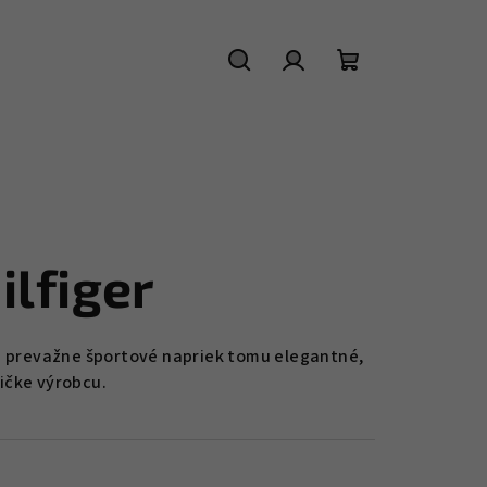
Hľadať
Prihlásenie
Nákupný
košík
lfiger
ú prevažne športové napriek tomu elegantné,
ičke výrobcu.