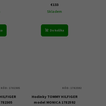
€133
m
Skladem
ka
Do košíka
KÓD:
1782305
KÓD:
1782592
HILFIGER
Hodinky TOMMY HILFIGER
1782305
model MONICA 1782592