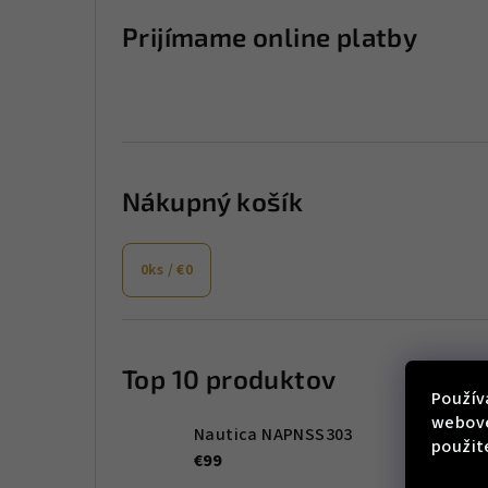
Prijímame online platby
Nákupný košík
0
ks /
€0
Top 10 produktov
Použív
webove
Nautica NAPNSS303
použit
€99