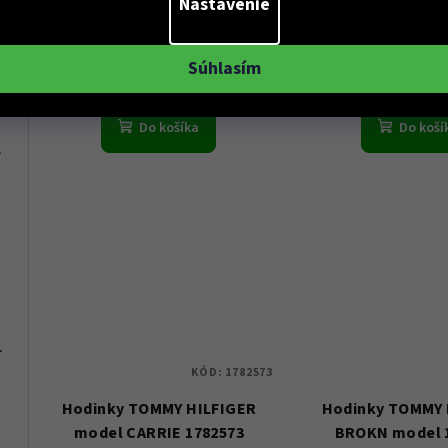
Nastavenie
€179
€209
33 %)
33 
(–
(–
Skladem
Sklade
Súhlasím
Do košíka
Do koší
 Dámské
107
0
56 - Dámské
KÓD:
1782573
Hodinky TOMMY HILFIGER
Hodinky TOMMY 
model CARRIE 1782573
BROKN model 