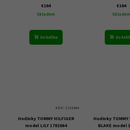
€164
€164
Skladem
Sklade
Do košíka
Do koší
KÓD:
1782664
Hodinky TOMMY HILFIGER
Hodinky TOMMY 
model LILY 1782664
BLAKE model 