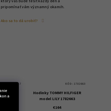
ktorý vás bude tešiť každý deň a
pripomínať vám významný okamih.
Ako sa to dá urobiť?
KÓD:
1782717
KÓD:
1782663
anie
 1782717
Hodinky TOMMY HILFIGER
ýkon a
model LILY 1782663
€164