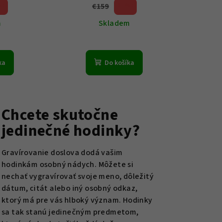
€159
%)
31 %)
(–
m
Skladem
ka
Do košíka
Chcete skutočne
jedinečné hodinky?
Gravírovanie doslova dodá vašim
hodinkám osobný nádych. Môžete si
nechať vygravírovať svoje meno, dôležitý
dátum, citát alebo iný osobný odkaz,
ktorý má pre vás hlboký význam. Hodinky
sa tak stanú jedinečným predmetom,