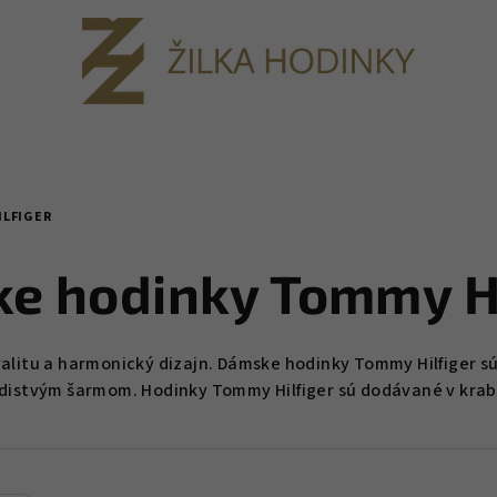
ILFIGER
e hodinky Tommy Hi
alitu a harmonický dizajn.
Dámske hodinky Tommy Hilfiger s
adistvým šarmom. Hodinky Tommy Hilfiger sú dodávané v krab