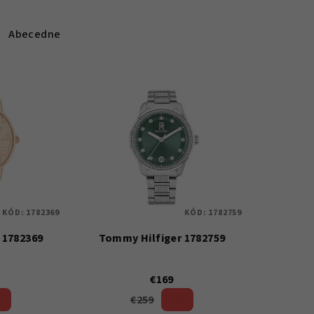
Abecedne
KÓD:
1782369
KÓD:
1782759
 1782369
Tommy Hilfiger 1782759
€169
€259
%)
34 %)
(–