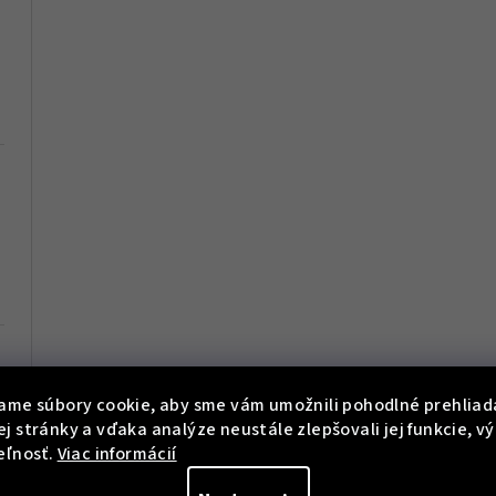
KÓD:
1781927
ame súbory cookie, aby sme vám umožnili pohodlné prehliad
Tommy Hilfiger 1781927
Tommy Hilfiger
j stránky a vďaka analýze neustále zlepšovali jej funkcie, v
eľnosť.
Viac informácií
€119
€139