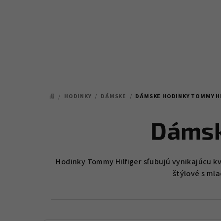
Prejsť
na
obsah
/
HODINKY
/
DÁMSKE
/
DÁMSKE HODINKY TOMMY H
DOMOV
Dámsk
Hodinky Tommy Hilfiger sľubujú vynikajúcu kv
štýlové s ml