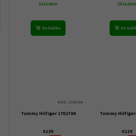
u
Skladem
Sklade
k
k
t
t
Do košíka
Do koší
o
o
v
v
KÓD:
1782704
Tommy Hilfiger 1782704
Tommy Hilfiger
€139
€119