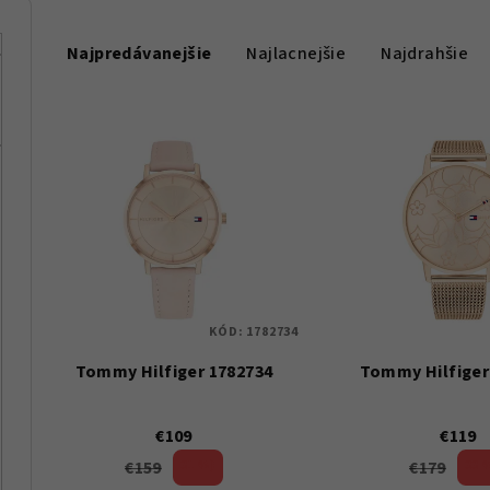
R
Najpredávanejšie
Najlacnejšie
Najdrahšie
a
d
V
e
ý
n
p
i
i
e
s
p
KÓD:
1782734
p
r
Tommy Hilfiger 1782734
Tommy Hilfiger
r
o
o
d
€109
€119
d
€159
€179
31 %)
33 
u
(–
(–