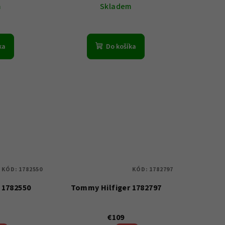
m
Skladem
ka
Do košíka
KÓD:
1782550
KÓD:
1782797
 1782550
Tommy Hilfiger 1782797
€109