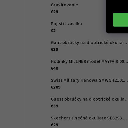
Gravírovanie
€29
Pojistit zásilku
€2
Gant obrúčky na dioptrické okuliare GA4107 068 53 -
€39
Hodinky MILLNER model MAYFAIR 0010
€40
Swiss Military Hanowa SMWGH210166
€209
Guess obrúčky na dioptrické okuliare GU2847 083 
€39
Skechers slnečné okuliare SE6293 90D 59 - Dámské
€29