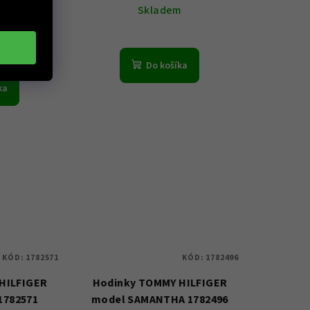
%)
Skladem
m
Do košíka
ka
KÓD:
1782571
KÓD:
1782496
HILFIGER
Hodinky TOMMY HILFIGER
1782571
model SAMANTHA 1782496