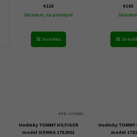
€133
€143
Skladem, na prodejně
Sklade
103
Do košíka
Do koší
KÓD:
1782601
Hodinky TOMMY HILFIGER
Hodinky TOMMY 
model SIENNA 1782601
model 178