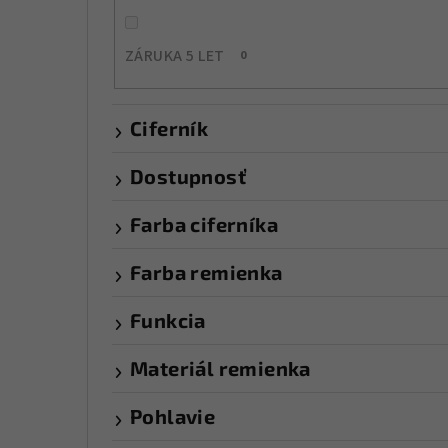
ZÁRUKA 5 LET
0
Ciferník
Dostupnosť
Farba ciferníka
Farba remienka
Funkcia
Materiál remienka
Pohlavie