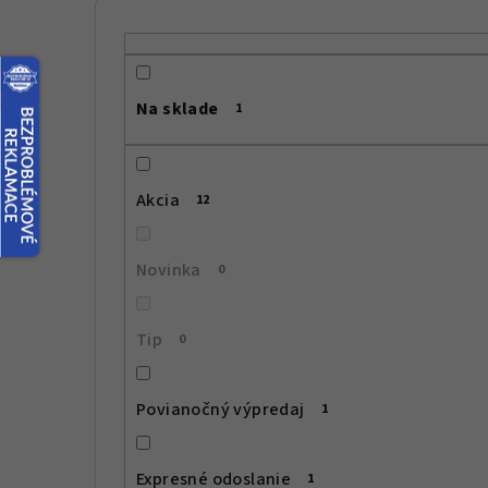
B
o
č
Na sklade
1
n
ý
Akcia
12
p
a
Novinka
0
n
e
Tip
0
l
Povianočný výpredaj
1
Expresné odoslanie
1