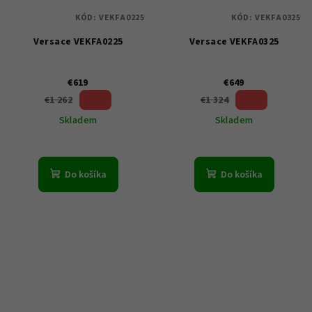
KÓD:
VEKFA0225
KÓD:
VEKFA0325
Versace VEKFA0225
Versace VEKFA0325
€619
€649
50 %)
50 %)
€1 262
€1 324
(–
(–
Skladem
Skladem
Do košíka
Do košíka