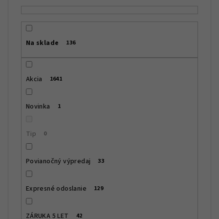
e
p
r
Na sklade
136
o
d
u
Akcia
1641
k
t
Novinka
1
o
v
Tip
0
Povianočný výpredaj
33
Expresné odoslanie
129
ZÁRUKA 5 LET
42