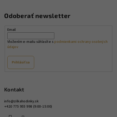
v
a
a
n
c
Odoberať newsletter
i
i
e
e
p
Email
r
v
Vložením e-mailu súhlasíte s
podmienkami ochrany osobných
údajov
k
y
v
Prihlásiť sa
ý
p
Z
i
á
s
p
Kontakt
u
ä
info
@
zilkahodinky.sk
t
+420 775 955 998 (9:00-15:00)
i