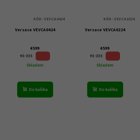
KÓD:
VEVCA0424
KÓD:
VEVCA0224
Versace VEVCA0424
Versace VEVCA0224
€599
€599
50 %)
50 %)
€1 221
€1 221
(–
(–
Skladem
Skladem
Do košíka
Do košíka