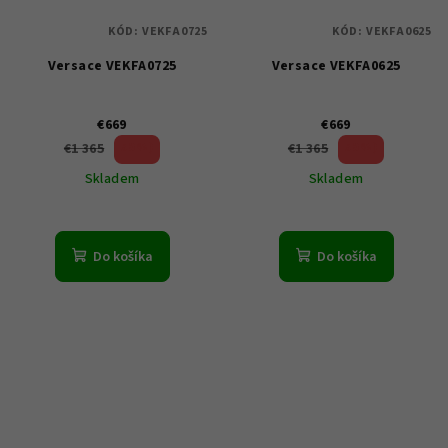
KÓD:
VEKFA0725
KÓD:
VEKFA0625
Versace VEKFA0725
Versace VEKFA0625
€669
€669
50 %)
50 %)
€1 365
€1 365
(–
(–
Skladem
Skladem
Do košíka
Do košíka