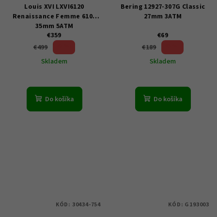
Louis XVI LXVI6120
Bering 12927-307G Classic
Renaissance Femme 6100
27mm 3ATM
35mm 5ATM
€359
€69
28 %)
63 %)
€499
€189
(–
(–
Skladem
Skladem
Do košíka
Do košíka
KÓD:
30434-754
KÓD:
G193003