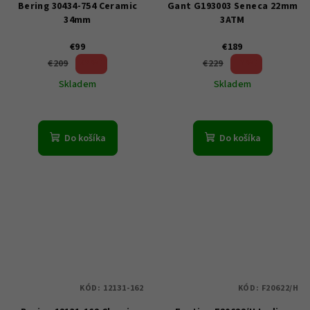
Bering 30434-754 Ceramic
Gant G193003 Seneca 22mm
34mm
3ATM
€99
€189
52 %)
17 %)
€209
€229
(–
(–
Skladem
Skladem
Do košíka
Do košíka
KÓD:
12131-162
KÓD:
F20622/H