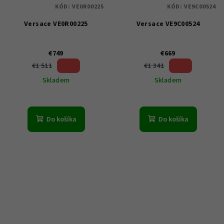
KÓD:
VE0R00225
KÓD:
VE9C00524
Versace VE0R00225
Versace VE9C00524
€749
€669
50 %)
50 %)
€1 511
€1 341
(–
(–
Skladem
Skladem
Do košíka
Do košíka