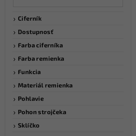
Ciferník
Dostupnosť
Farba ciferníka
Farba remienka
Funkcia
Materiál remienka
Pohlavie
Pohon strojčeka
Sklíčko