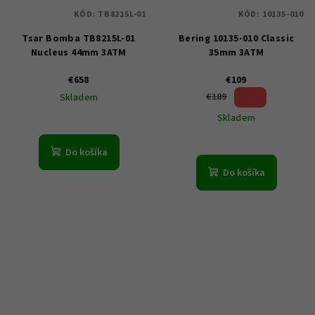
KÓD:
TB8215L-01
KÓD:
10135-010
Tsar Bomba TB8215L-01
Bering 10135-010 Classic
Nucleus 44mm 3ATM
35mm 3ATM
€658
€109
42 %)
€189
Skladem
(–
Skladem
Do košíka
Do košíka