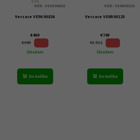
KÓD:
VE5K00826
KÓD:
VE0R00125
Versace VE5K00826
Versace VE0R00125
€469
€749
50 %)
50 %)
€949
€1 511
(–
(–
Skladem
Skladem
Do košíka
Do košíka