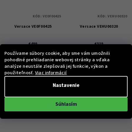
KÓD:
VE0F00425
KÓD:
VEHU00320
Versace VE0F00425
Versace VEHU00320
€499
€539
50 %)
50 %)
€1 002
€1 080
Používame súbory cookie, aby sme vám umožnili
(–
(–
pohodlné prehliadanie webovej stránky a vďaka
Skladem
Skladem
analýze neustále zlepšovali jej funkcie, výkon a
použiteľnosť.
Viac informácií
Do košíka
Do košíka
Nastavenie
Súhlasím