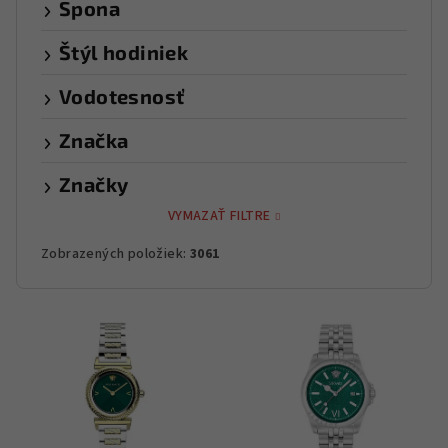
Spona
Štýl hodiniek
Vodotesnosť
Značka
Značky
VYMAZAŤ FILTRE
Zobrazených položiek:
3061
V
ý
p
i
s