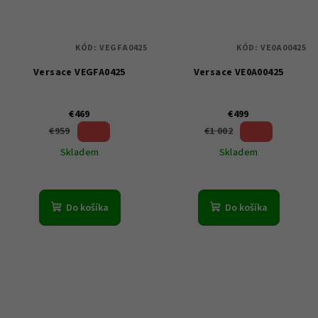
KÓD:
VEGFA0425
KÓD:
VE0A00425
Versace VEGFA0425
Versace VE0A00425
€469
€499
51 %)
50 %)
€959
€1 002
(–
(–
Skladem
Skladem
Do košíka
Do košíka