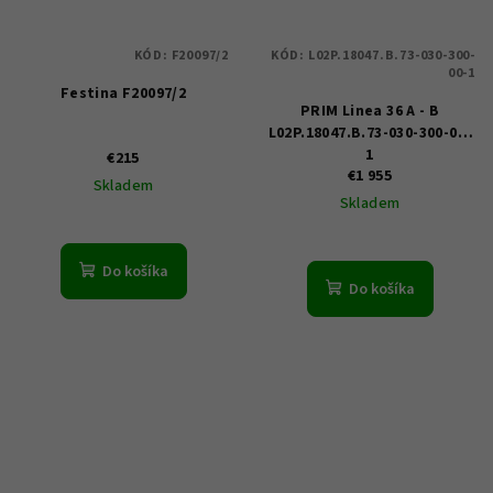
KÓD:
F20097/2
KÓD:
L02P.18047.B.73-030-300-
00-1
Festina F20097/2
PRIM Linea 36 A - B
L02P.18047.B.73-030-300-00-
1
€215
€1 955
Skladem
Skladem
Do košíka
Do košíka