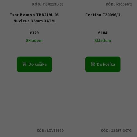
KÓD:
TB8219L-03
KÓD:
F20096/1
Tsar Bomba TB8219L-03
Festina F20096/1
Nucleus 35mm 3ATM
€329
€184
Skladem
Skladem
Do košíka
Do košíka
KÓD:
LXVI6120
KÓD:
12927-307G