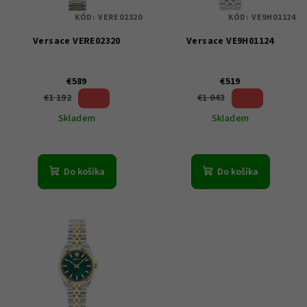
p
KÓD:
VERE02320
KÓD:
VE9H01124
r
Versace VERE02320
Versace VE9H01124
o
d
u
€589
€519
50 %)
50 %)
€1 192
€1 043
k
(–
(–
Skladem
Skladem
t
o
v
Do košíka
Do košíka