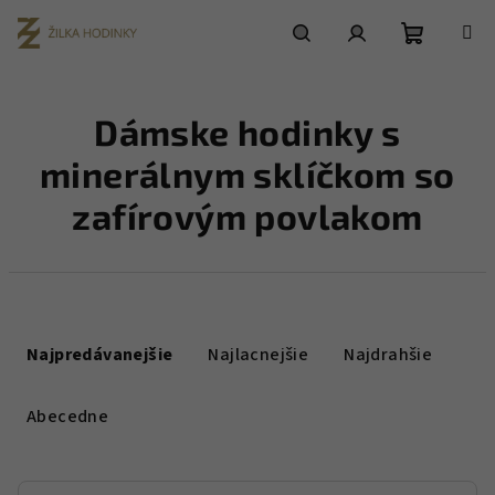
Prejsť
na
obsah
Nákupn
Hľadať
Prihlásenie
Dámske hodinky s
košík
minerálnym sklíčkom so
zafírovým povlakom
R
a
Najpredávanejšie
Najlacnejšie
Najdrahšie
d
e
Abecedne
n
i