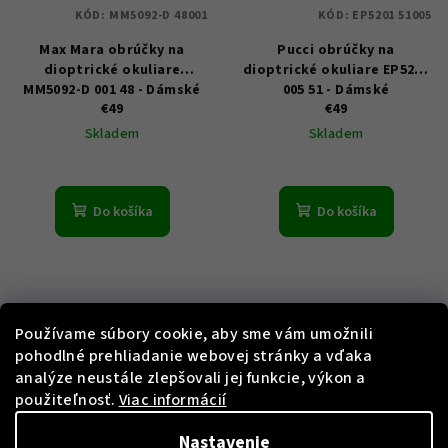
KÓD:
MM5092-D 48001
KÓD:
EP5201 51005
Max Mara obrúčky na
Pucci obrúčky na
dioptrické okuliare
dioptrické okuliare EP5201
MM5092-D 001 48 - Dámské
005 51 - Dámské
€49
€49
Skladem
Skladem
Do košíka
Do košíka
Používame súbory cookie, aby sme vám umožnili
pohodlné prehliadanie webovej stránky a vďaka
analýze neustále zlepšovali jej funkcie, výkon a
použiteľnosť.
Viac informácií
KÓD:
VL4148 530BLK
KÓD:
VST376 500700
Nastavenie