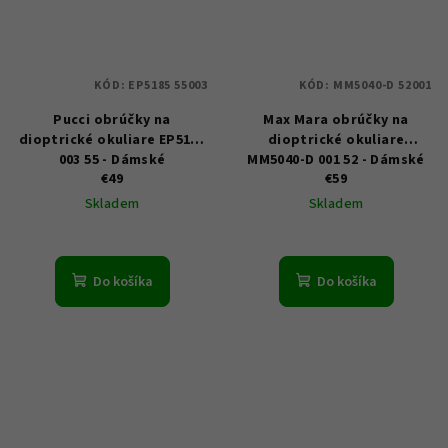
KÓD:
EP5185 55003
KÓD:
MM5040-D 52001
Pucci obrúčky na
Max Mara obrúčky na
dioptrické okuliare EP5185
dioptrické okuliare
003 55 - Dámské
MM5040-D 001 52 - Dámské
€49
€59
Skladem
Skladem
Do košíka
Do košíka