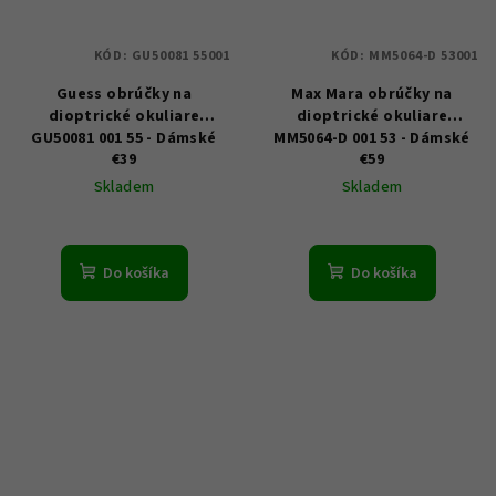
KÓD:
GU50081 55001
KÓD:
MM5064-D 53001
Guess obrúčky na
Max Mara obrúčky na
dioptrické okuliare
dioptrické okuliare
GU50081 001 55 - Dámské
MM5064-D 001 53 - Dámské
€39
€59
Skladem
Skladem
Do košíka
Do košíka