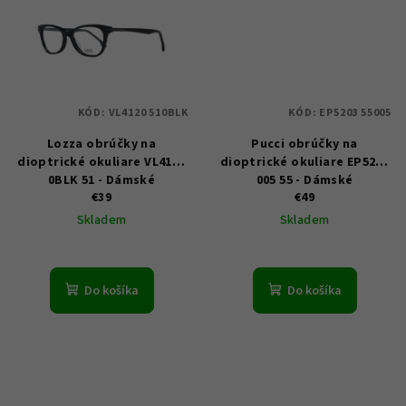
KÓD:
VL4120 510BLK
KÓD:
EP5203 55005
Lozza obrúčky na
Pucci obrúčky na
dioptrické okuliare VL4120
dioptrické okuliare EP5203
0BLK 51 - Dámské
005 55 - Dámské
€39
€49
Skladem
Skladem
Do košíka
Do košíka