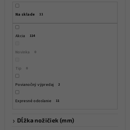
p
r
Na sklade
11
o
d
u
Akcia
114
k
t
Novinka
0
o
v
Tip
0
Povianočný výpredaj
2
Expresné odoslanie
11
Dĺžka nožičiek (mm)