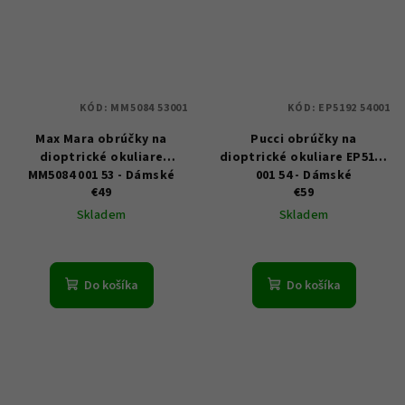
KÓD:
MM5084 53001
KÓD:
EP5192 54001
Max Mara obrúčky na
Pucci obrúčky na
dioptrické okuliare
dioptrické okuliare EP5192
MM5084 001 53 - Dámské
001 54 - Dámské
€49
€59
Skladem
Skladem
Do košíka
Do košíka