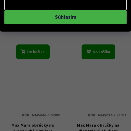
Lozza obrúčky na
Sting obrúčky na
dioptrické okuliare VL4148
dioptrické okuliare VST376
Súhlasím
0BLK 53 - Dámské
0700 50 - Dámské
€39
€29
Skladem
Skladem
Do košíka
Do košíka
KÓD:
MM5046-D 52001
KÓD:
MM5027-F 53001
Max Mara obrúčky na
Max Mara obrúčky na