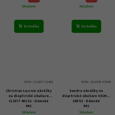
Skladem
Skladem
Do košíka
Do košíka
KÓD:
CL3077 51401
KÓD:
SD2025 53108
Christian Lacroix obrúčky
Sandro obrúčky na
na dioptrické okuliare
dioptrické okuliare SD2025
CL3077 401 51 - Dámské
108 53 - Dámské
€61
€61
Skladem
Skladem