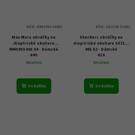
KÓD:
MM5055 54001
KÓD:
SE2193 52001
Max Mara obrúčky na
Skechers obrúčky na
dioptrické okuliare
dioptrické okuliare SE2193
MM5055 001 54 - Dámské
001 52 - Dámské
€49
€19
Skladem
Skladem
Do košíka
Do košíka