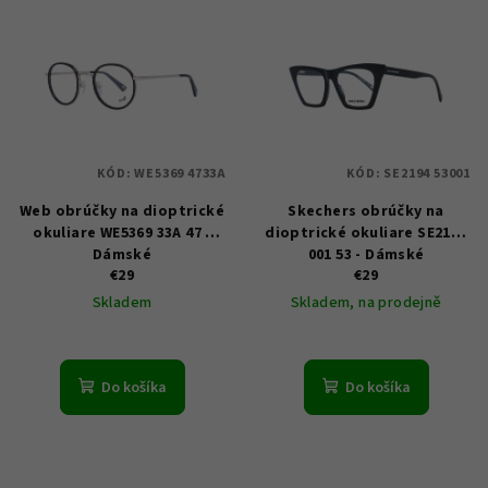
V
ý
p
i
s
p
KÓD:
WE5369 4733A
KÓD:
SE2194 53001
r
Web obrúčky na dioptrické
Skechers obrúčky na
o
okuliare WE5369 33A 47 -
dioptrické okuliare SE2194
d
Dámské
001 53 - Dámské
u
€29
€29
Skladem
Skladem, na prodejně
k
t
o
Do košíka
Do košíka
v