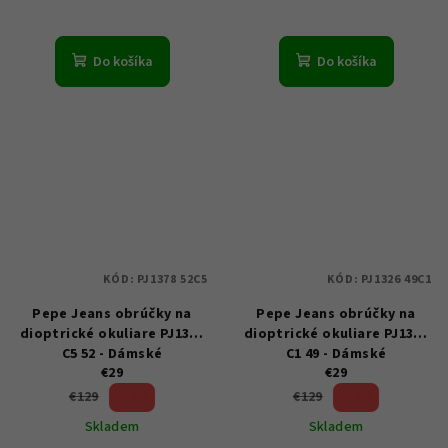
Do košíka
Do košíka
KÓD:
PJ1378 52C5
KÓD:
PJ1326 49C1
Pepe Jeans obrúčky na
Pepe Jeans obrúčky na
dioptrické okuliare PJ1378
dioptrické okuliare PJ1326
C5 52 - Dámské
C1 49 - Dámské
€29
€29
77 %)
77 %)
€129
€129
(–
(–
Skladem
Skladem