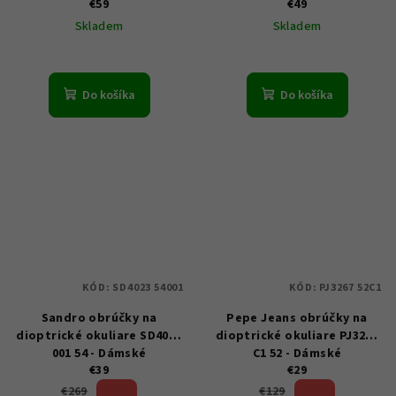
€59
€49
Skladem
Skladem
Do košíka
Do košíka
KÓD:
SD4023 54001
KÓD:
PJ3267 52C1
Sandro obrúčky na
Pepe Jeans obrúčky na
dioptrické okuliare SD4023
dioptrické okuliare PJ3267
001 54 - Dámské
C1 52 - Dámské
€39
€29
85 %)
77 %)
€269
€129
(–
(–