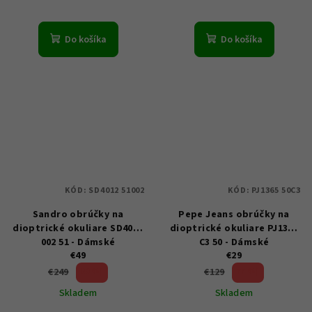
Do košíka
Do košíka
KÓD:
SD4012 51002
KÓD:
PJ1365 50C3
Sandro obrúčky na
Pepe Jeans obrúčky na
dioptrické okuliare SD4012
dioptrické okuliare PJ1365
002 51 - Dámské
C3 50 - Dámské
€49
€29
80 %)
77 %)
€249
€129
(–
(–
Skladem
Skladem