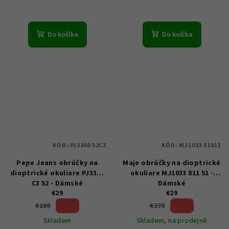
Do košíka
Do košíka
KÓD:
PJ3360 52C3
KÓD:
MJ1033 51811
Pepe Jeans obrúčky na
Maje obrúčky na dioptrické
dioptrické okuliare PJ3360
okuliare MJ1033 811 51 -
C3 52 - Dámské
Dámské
€29
€29
73 %)
89 %)
€109
€279
(–
(–
Skladem
Skladem, na prodejně