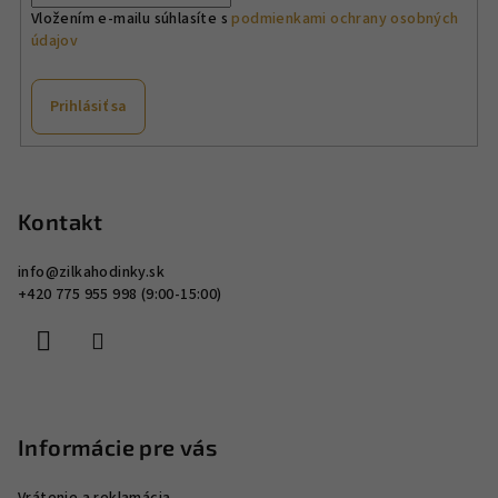
v
Vložením e-mailu súhlasíte s
podmienkami ochrany osobných
údajov
k
y
v
Prihlásiť sa
ý
p
Z
i
á
s
p
Kontakt
u
ä
info
@
zilkahodinky.sk
t
+420 775 955 998 (9:00-15:00)
i
e
Informácie pre vás