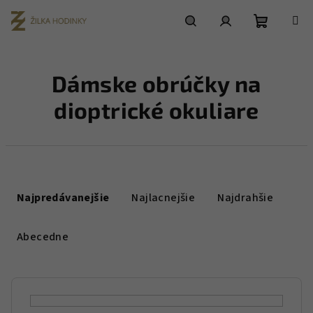
Prejsť
na
obsah
Nákupn
Hľadať
Prihlásenie
Dámske obrúčky na
košík
dioptrické okuliare
R
a
Najpredávanejšie
Najlacnejšie
Najdrahšie
d
e
Abecedne
n
i
e