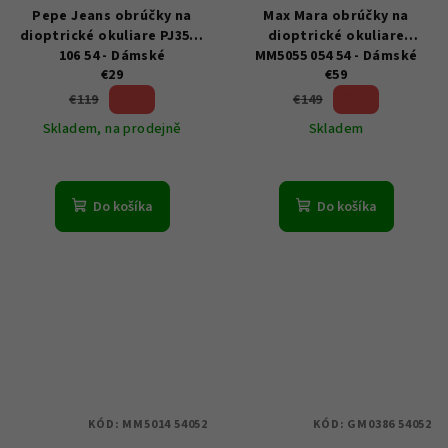
Pepe Jeans obrúčky na
Max Mara obrúčky na
dioptrické okuliare PJ3550
dioptrické okuliare
106 54 - Dámské
MM5055 054 54 - Dámské
€29
€59
75 %)
60 %)
€119
€149
(–
(–
Skladem, na prodejně
Skladem
Do košíka
Do košíka
KÓD:
MM5014 54052
KÓD:
GM0386 54052