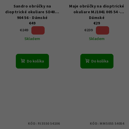
Sandro obrúčky na
Maje obrúčky na dioptrické
dioptrické okuliare SD4015
okuliare MJ1041 005 54 -
904 56 - Dámské
Dámské
€49
€29
80 %)
87 %)
€249
€239
(–
(–
Skladem
Skladem
Do košíka
Do košíka
KÓD:
PJ3550 54106
KÓD:
MM5055 54054