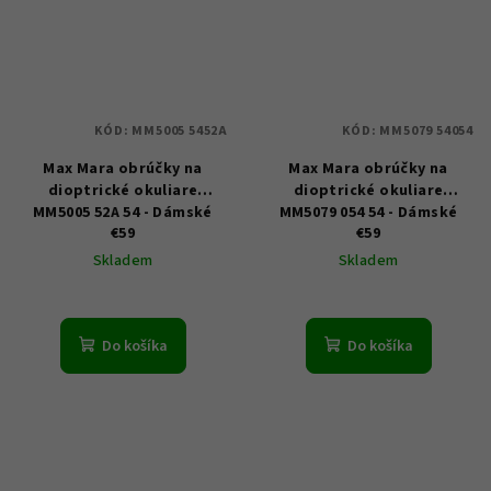
KÓD:
MM5005 5452A
KÓD:
MM5079 54054
Max Mara obrúčky na
Max Mara obrúčky na
dioptrické okuliare
dioptrické okuliare
MM5005 52A 54 - Dámské
MM5079 054 54 - Dámské
€59
€59
Skladem
Skladem
Do košíka
Do košíka