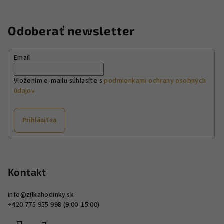
v
a
a
n
c
Odoberať newsletter
i
i
e
e
p
Email
r
v
Vložením e-mailu súhlasíte s
podmienkami ochrany osobných
údajov
k
y
v
Prihlásiť sa
ý
p
Z
i
á
s
p
Kontakt
u
ä
info
@
zilkahodinky.sk
t
+420 775 955 998 (9:00-15:00)
i