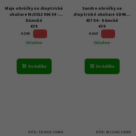
Maje obrúčky na dioptrické
Sandro obrúčky na
okuliare MJ3012 906 54 -
dioptrické okuliare SD4023
Dámské
437 54 - Dámské
€39
€39
84 %)
85 %)
€249
€269
(–
(–
Skladem
Skladem
Do košíka
Do košíka
KÓD:
SD4015 56904
KÓD:
MJ1041 54005