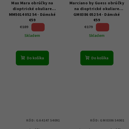
Max Mara obrúčky na
Marciano by Guess obrúčky
dioptrické okuliare
na dioptrické okuliare
MM5014 052 54 - Dámské
GM0386 052 54 - Dámské
€59
€59
68 %)
67 %)
€189
€179
(–
(–
Skladem
Skladem
Do košíka
Do košíka
KÓD:
GA4147 54091
KÓD:
GM0386 54001