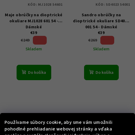
KÓD:
MJ1028 54601
KÓD:
SD4023 54001
Maje obrúčky na dioptrické
Sandro obrúčky na
okuliare MJ1028 601 54 -
dioptrické okuliare SD4023
Dámské
001 54 - Dámské
€39
€39
84 %)
85 %)
€249
€269
(–
(–
Skladem
Skladem
Do košíka
Do košíka
Používame súbory cookie, aby sme vám umožnili
pohodlné prehliadanie webovej stránky a vďaka