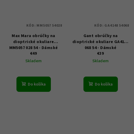
KÓD:
MM5057 54028
KÓD:
GA4148 54068
Max Mara obrúčky na
Gant obrúčky na
dioptrické okuliare
dioptrické okuliare GA4148
MM5057 028 54 - Dámské
068 54 - Dámské
€49
€39
Skladem
Skladem
Do košíka
Do košíka