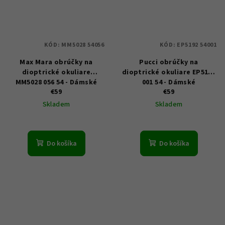
KÓD:
MM5028 54056
KÓD:
EP5192 54001
Max Mara obrúčky na
Pucci obrúčky na
dioptrické okuliare
dioptrické okuliare EP5192
MM5028 056 54 - Dámské
001 54 - Dámské
€59
€59
Skladem
Skladem
Do košíka
Do košíka