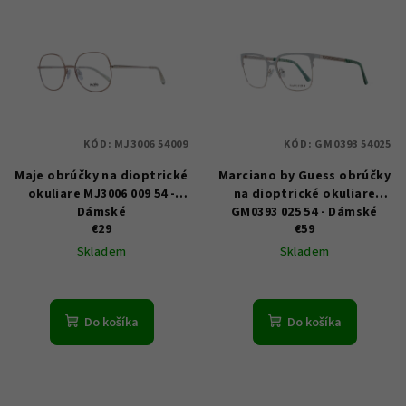
V
ý
p
i
s
p
KÓD:
MJ3006 54009
KÓD:
GM0393 54025
r
Maje obrúčky na dioptrické
Marciano by Guess obrúčky
o
okuliare MJ3006 009 54 -
na dioptrické okuliare
d
Dámské
GM0393 025 54 - Dámské
u
€29
€59
Skladem
Skladem
k
t
o
Do košíka
Do košíka
v