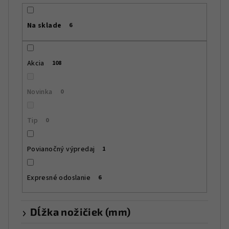
p
r
Na sklade
6
o
d
u
Akcia
108
k
t
Novinka
0
o
v
Tip
0
Povianočný výpredaj
1
Expresné odoslanie
6
Dĺžka nožičiek (mm)