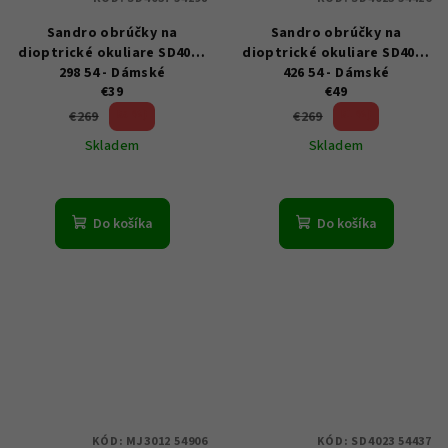
Sandro obrúčky na
Sandro obrúčky na
dioptrické okuliare SD4037
dioptrické okuliare SD4023
298 54 - Dámské
426 54 - Dámské
€39
€49
85 %)
81 %)
€269
€269
(–
(–
Skladem
Skladem
Do košíka
Do košíka
KÓD:
MJ3012 54906
KÓD:
SD4023 54437