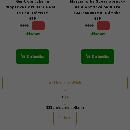
Gant obrúčky na
Marciano by Guess obrúčky
dioptrické okuliare GA4147
na dioptrické okuliare
091 54 - Dámské
GM0386 001 54 - Dámské
€39
€59
64 %)
67 %)
€109
€179
(–
(–
Skladem
Skladem
Do košíka
Do košíka
Načítať 30 ďalších
S
1
4
t
O
r
111
položiek celkom
á
v
n
l
Hore
k
á
o
d