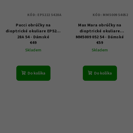
KÓD:
EP5222 5428A
KÓD:
MM5009 54052
Pucci obrúčky na
Max Mara obrúčky na
dioptrické okuliare EP5222
dioptrické okuliare
28A 54 - Dámské
MM5009 052 54 - Dámské
€49
€59
Skladem
Skladem
Do košíka
Do košíka