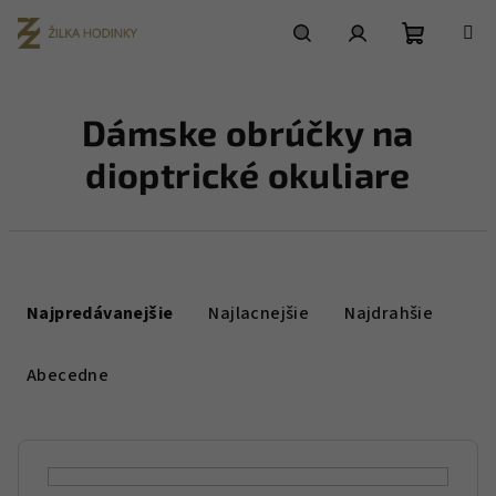
Prejsť
na
obsah
Nákupn
Hľadať
Prihlásenie
Dámske obrúčky na
košík
dioptrické okuliare
R
a
Najpredávanejšie
Najlacnejšie
Najdrahšie
d
e
Abecedne
n
i
e