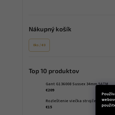
Nákupný košík
0
ks /
€0
Top 10 produktov
Gant G136008 Sussex 34mm 5ATM
€209
Použív
webove
Rozleštenie viečka strojčeka pred gravírovaním
použit
€15