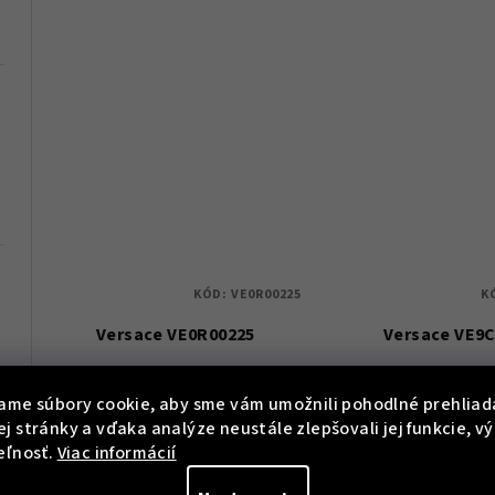
KÓD:
VE0R00225
K
Versace VE0R00225
Versace VE9
€749
€669
ame súbory cookie, aby sme vám umožnili pohodlné prehliad
j stránky a vďaka analýze neustále zlepšovali jej funkcie, v
€1 511
€1 341
50 %)
50
(–
(–
eľnosť.
Viac informácií
Skladem
Sklade