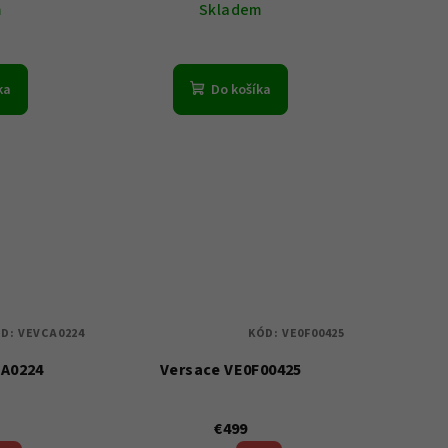
m
Skladem
ka
Do košíka
ÓD:
VEVCA0224
KÓD:
VE0F00425
CA0224
Versace VE0F00425
€499