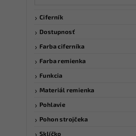
Ciferník
Dostupnosť
Farba ciferníka
Farba remienka
Funkcia
Materiál remienka
Pohlavie
Pohon strojčeka
Sklíčko