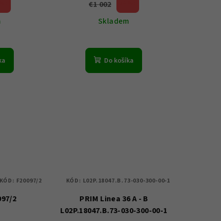
€1 002
 %)
50 %)
(–
m
Skladem
ka
Do košíka
KÓD:
F20097/2
KÓD:
L02P.18047.B.73-030-300-00-1
097/2
PRIM Linea 36 A - B
L02P.18047.B.73-030-300-00-1