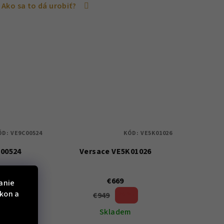
Ako sa to dá urobiť?
ÓD:
VE9C00524
KÓD:
VE5K01026
C00524
Versace VE5K01026
€669
anie
ýkon a
€949
 %)
29 %)
(–
m
Skladem