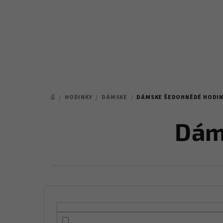
Prejsť
na
obsah
/
HODINKY
/
DÁMSKE
/
DÁMSKE ŠEDOHNĚDÉ HODIN
DOMOV
Dám
B
o