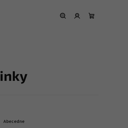
Hľadať
Prihlásenie
Nákupný
košík
inky
Abecedne