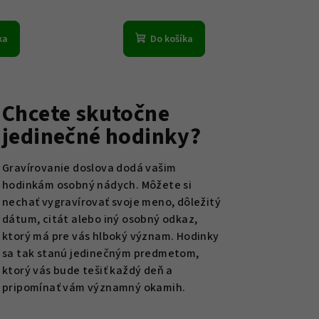
ka
Do košíka
Chcete skutočne
jedinečné hodinky?
Gravírovanie doslova dodá vašim
hodinkám osobný nádych. Môžete si
nechať vygravírovať svoje meno, dôležitý
dátum, citát alebo iný osobný odkaz,
ktorý má pre vás hlboký význam. Hodinky
sa tak stanú jedinečným predmetom,
ktorý vás bude tešiť každý deň a
pripomínať vám významný okamih.