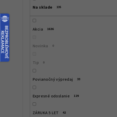
č
Na sklade
135
n
ý
Akcia
1636
p
a
Novinka
0
n
e
Tip
0
l
Povianočný výpredaj
33
Expresné odoslanie
129
ZÁRUKA 5 LET
42