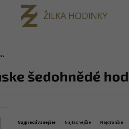
KY
ske šedohnědé hod
R
Najpredávanejšie
Najlacnejšie
Najdrahšie
a