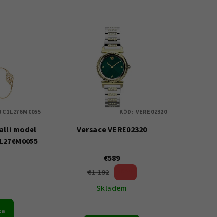
JC1L276M0055
KÓD:
VERE02320
alli model
Versace VERE02320
1L276M0055
€589
€1 192
m
50 %)
(–
Skladem
ka