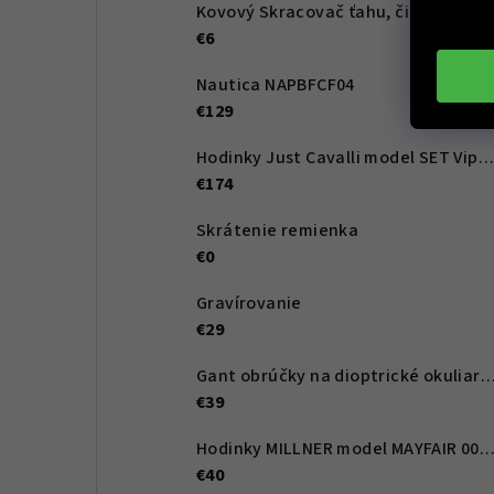
Kovový Skracovač ťahu, čierny
€6
Nautica NAPBFCF04
€129
Hodinky Just Cavalli model SET Viperized JC1L276M0055
€174
Skrátenie remienka
€0
Gravírovanie
€29
Gant obrúčky na dioptrické okuliare GA4107 068 53 -
€39
Hodinky MILLNER model MAYFAIR 0010
€40