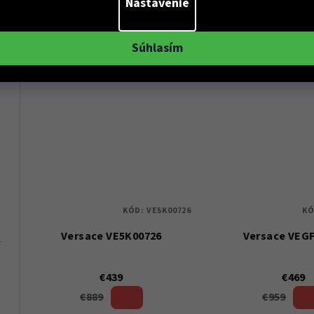
Nastavenie
Do košíka
Do koší
Súhlasím
KÓD:
VE5K00726
KÓ
Versace VE5K00726
Versace VEG
 Dámské
€439
€469
107
€889
€959
50 %)
51 
(–
(–