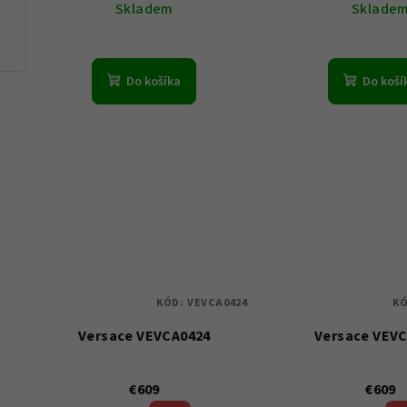
Skladem
Sklade
0
Do košíka
Do koší
KÓD:
VEVCA0424
K
Versace VEVCA0424
Versace VEV
€609
€609