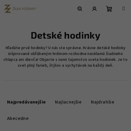
Prejsť
na
obsah
Nákupn
Hľadať
Prihlásenie
Detské hodinky
košík
Hľadáte prvé hodinky? U nás ste správne. Krásne detské hodinky
inšpirované obľúbeným hrdinom rozhodne nesklamú žiadneho
chlapca ani dievča! Objavte s nami tajomstvo sveta hodiniek. Je to
svet plný farieb, štýlov a vychytávok na každý deň.
R
a
Najpredávanejšie
Najlacnejšie
Najdrahšie
d
e
Abecedne
n