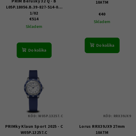
PRIM Berušky 32 Q - B
10ATM
d
L05P.18056.B.39-827-514-00-
1/02
u
€40
€514
Skladem
k
Skladem
t
o
Do košíka
v
Do košíka
KÓD:
W05P.13257.C
KÓD:
RRX39JX9
PRIMky Klaun Sport 2025 - C
Lorus RRX39JX9 27mm
W05P.13257.C
10ATM