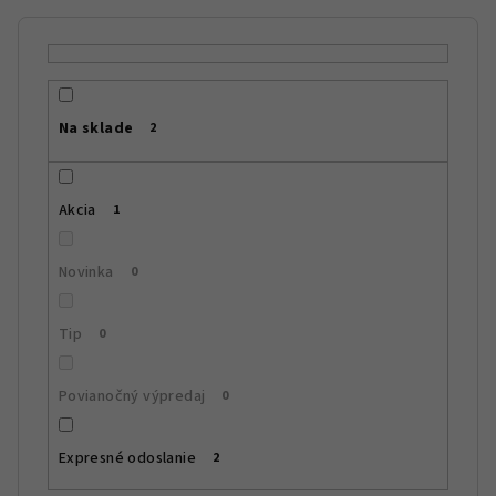
i
e
p
r
Na sklade
2
o
d
u
Akcia
1
k
t
Novinka
0
o
v
Tip
0
Povianočný výpredaj
0
Expresné odoslanie
2