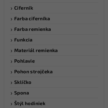
Ciferník
Farba ciferníka
Farba remienka
Funkcia
Materiál remienka
Pohlavie
Pohon strojčeka
Sklíčko
Spona
Štýl hodiniek