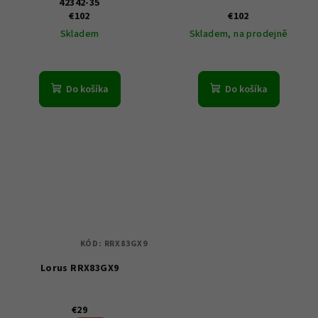
42342-35
€102
€102
Skladem
Skladem, na prodejně
Do košíka
Do košíka
KÓD:
RRX83GX9
Lorus RRX83GX9
€29