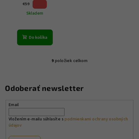
50 %)
€59
(–
Skladem
Do košíka
9
položiek celkom
O
v
l
á
Odoberať newsletter
d
a
Email
c
i
Vložením e-mailu súhlasíte s
podmienkami ochrany osobných
e
údajov
p
r