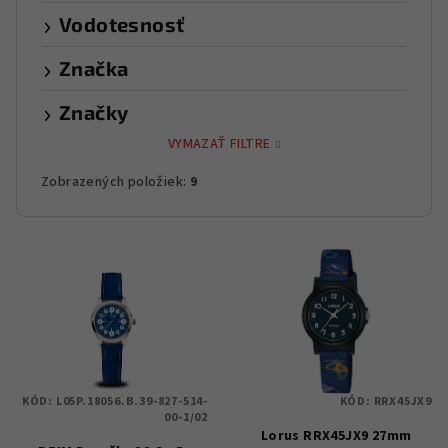
Vodotesnosť
Značka
Značky
VYMAZAŤ FILTRE
Zobrazených položiek:
9
V
ý
p
i
s
p
KÓD:
L05P.18056.B.39-827-514-
KÓD:
RRX45JX9
r
00-1/02
Lorus RRX45JX9 27mm
o