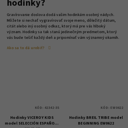
hodinky?
Gravírovanie doslova dodá vašim hodinkám osobný nádych.
Môžete si nechať vygravírovať svoje meno, dôležitý dátum,
citát alebo iný osobný odkaz, ktorý má pre vás hlboký
význam. Hodinky sa tak stanú jedinečným predmetom, ktorý
vás bude tešiť každý deň a pripomínať vám významný okamih.
Ako sa to dá urobiť?
KÓD:
42342-35
KÓD:
EW0622
Hodinky VICEROY KIDS
Hodinky BREIL TRIBE model
model SELECCIÓN ESPAŇOLA
BEGINNING EW0622