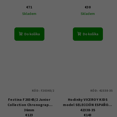
€71
€30
Skladem
Skladem
Do košíka
Do košíka
KÓD:
F20345/2
KÓD:
42338-35
Festina F20345/2 Junior
Hodinky VICEROY KIDS
Collection Chronograph
model SELECCIÓN ESPAŇOLA
36mm
42338-35
€123
€143