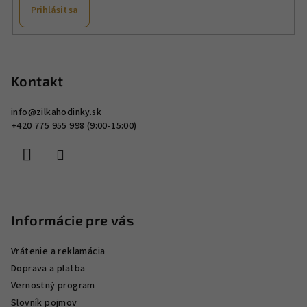
v
Prihlásiť sa
k
y
Z
v
á
ý
p
Kontakt
p
ä
i
info
@
zilkahodinky.sk
s
t
+420 775 955 998 (9:00-15:00)
u
i
e
Informácie pre vás
Vrátenie a reklamácia
Doprava a platba
Vernostný program
Slovník pojmov