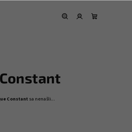
Hľadať
Prihlásenie
Nákupný
košík
 Constant
que Constant
sa nenašli...