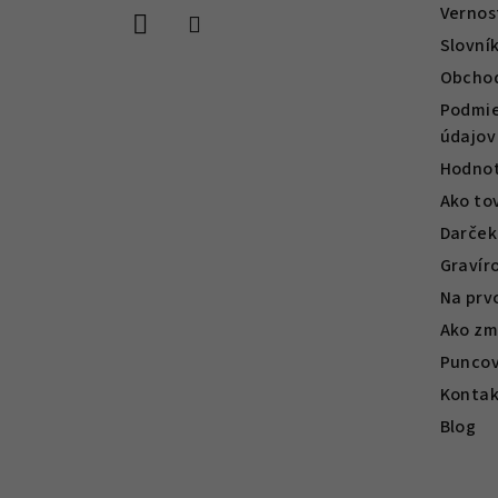
Vernos
i
Slovní
e
Obcho
Podmie
údajov
Hodnot
Ako to
Darček
Gravír
Na prv
Ako zm
Puncov
Kontak
Blog