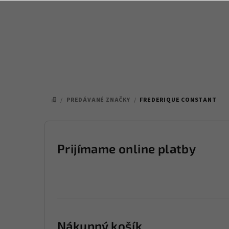
Prejsť
na
obsah
/
PREDÁVANÉ ZNAČKY
/
FREDERIQUE CONSTANT
DOMOV
B
o
Prijímame online platby
č
n
ý
p
Nákupný košík