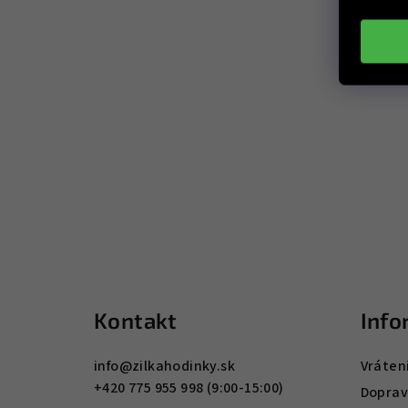
Z
á
Kontakt
Info
p
ä
info
@
zilkahodinky.sk
Vráten
+420 775 955 998 (9:00-15:00)
t
Doprav