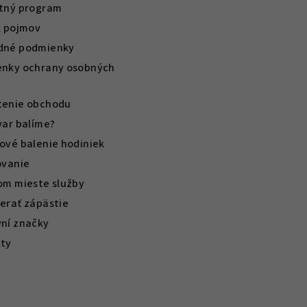
tný program
k pojmov
dné podmienky
nky ochrany osobných
enie obchodu
var balíme?
ové balenie hodiniek
ovanie
om mieste služby
erať zápästie
ní značky
ty