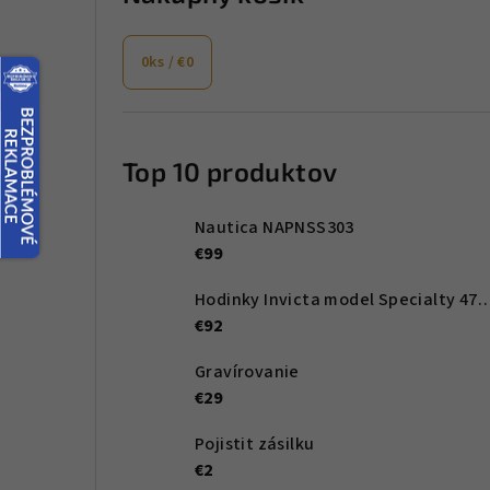
a
0
ks /
€0
n
e
l
Top 10 produktov
Nautica NAPNSS303
€99
Hodinky Invicta model Specialt
€92
Gravírovanie
€29
Pojistit zásilku
€2