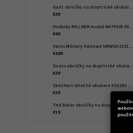
Gant obrúčky na dioptrické okuliare GA4107 068 53 -
€39
Hodinky MILLNER model MAYFAIR 0010
€40
Swiss Military Hanowa SMWGH210166
€209
Guess obrúčky na dioptrické okuliare GU2847 083 
€39
Skechers slnečné okuliare SE6293 90D 59 - Dámské
€29
Použív
Ted Baker obrúčky na dioptrické okuliare TBB965 351 48 - Dětské
webove
€19
použit