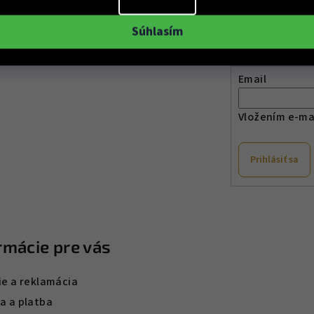
Odober
Súhlasím
Email
Vložením e-mai
Prihlásiť sa
rmácie pre vás
ie a reklamácia
a a platba