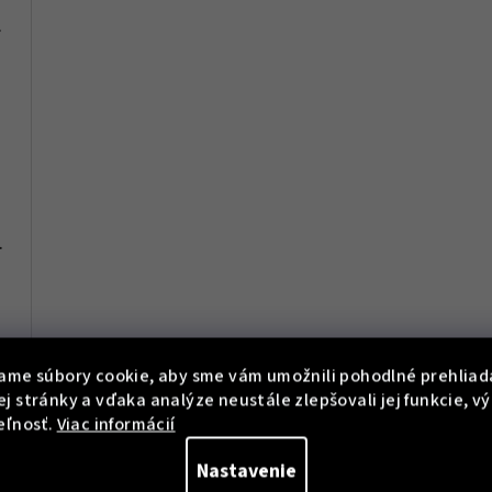
 Dámské
107
0
56 - Dámské
ame súbory cookie, aby sme vám umožnili pohodlné prehliad
j stránky a vďaka analýze neustále zlepšovali jej funkcie, v
eľnosť.
Viac informácií
Nastavenie