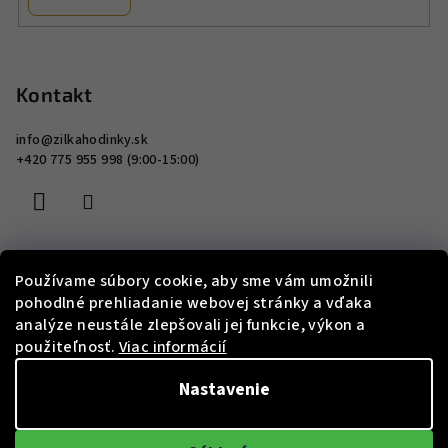
Z
á
p
Kontakt
ä
info
@
zilkahodinky.sk
t
+420 775 955 998 (9:00-15:00)
i
e
Používame súbory cookie, aby sme vám umožnili
Informácie pre vás
pohodlné prehliadanie webovej stránky a vďaka
analýze neustále zlepšovali jej funkcie, výkon a
Vrátenie a reklamácia
použiteľnosť.
Viac informácií
Doprava a platba
Nastavenie
Vernostný program
Slovník pojmov
Obchodné podmienky