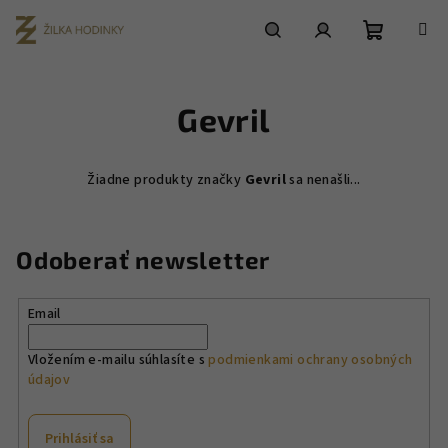
Prejsť
na
obsah
Nákupn
Hľadať
Prihlásenie
Gevril
košík
Žiadne produkty značky
Gevril
sa nenašli...
Odoberať newsletter
Email
Vložením e-mailu súhlasíte s
podmienkami ochrany osobných
údajov
Prihlásiť sa