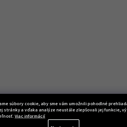
ame súbory cookie, aby sme vám umožnili pohodlné prehliad
j stránky a vďaka analýze neustále zlepšovali jej funkcie, v
eľnosť.
Viac informácií
KÓD:
HSA03V04S 5204S
KÓD:
HS