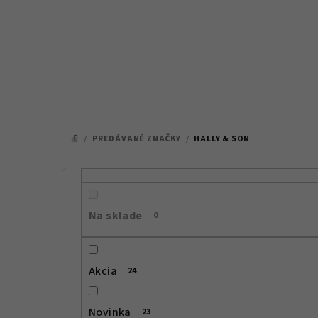
Prejsť
na
obsah
/
PREDÁVANÉ ZNAČKY
/
HALLY & SON
DOMOV
B
o
Na sklade
0
č
n
Akcia
24
ý
p
Novinka
23