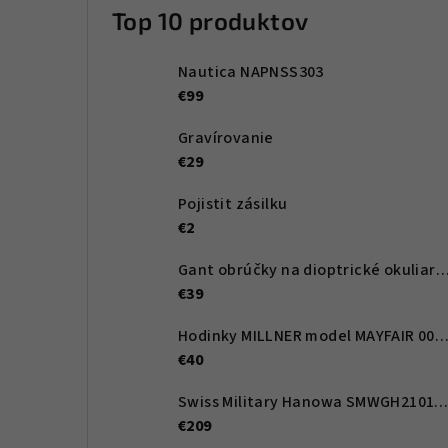
Top 10 produktov
Nautica NAPNSS303
€99
Gravírovanie
€29
Pojistit zásilku
€2
Gant obrúčky na dioptrické okuliare GA4107 068 53 -
€39
Hodinky MILLNER model MAYFAIR 0010
€40
Swiss Military Hanowa SMWGH210166
€209