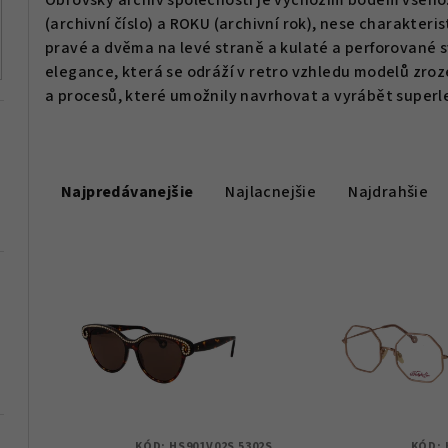
Obrovský archiv společnosti je výchozím bodem všeh
(archivní číslo) a ROKU (archivní rok), nese charakteri
pravé a dvěma na levé straně a kulaté a perforované 
elegance, která se odráží v retro vzhledu modelů zro
a procesů, které umožnily navrhovat a vyrábět superl
R
Najpredávanejšie
Najlacnejšie
Najdrahšie
a
d
V
e
ý
n
p
i
i
e
s
p
KÓD:
HS901V02S 5302S
KÓD: