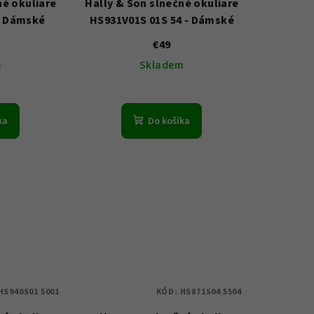
né okuliare
Hally & Son slnečné okuliare
- Dámské
HS931V01S 01S 54 - Dámské
€49
m
Skladem
ka
Do košíka
HS940S01 5001
KÓD:
HS871S04 5504