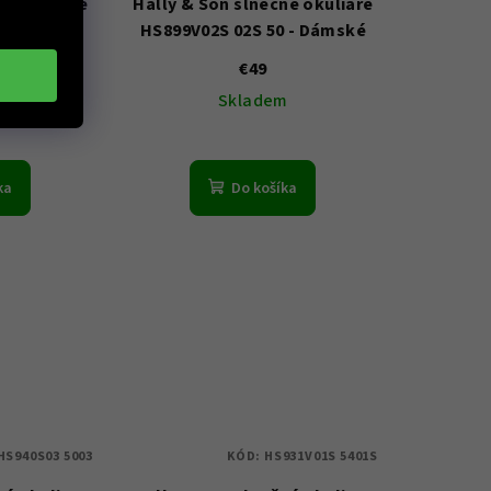
né okuliare
Hally & Son slnečné okuliare
 - Dámské
HS899V02S 02S 50 - Dámské
€49
m
Skladem
ka
Do košíka
HS940S03 5003
KÓD:
HS931V01S 5401S