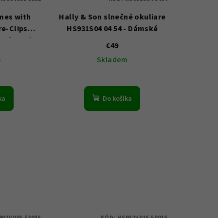
mes with
Hally & Son slnečné okuliare
re-Clips
HS931S04 04 54 - Dámské
- Dámské
€49
m
Skladem
ka
Do košíka
901V03S 5303S
KÓD:
HS932V01S 5001S