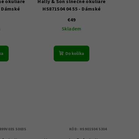
né okuliare
Hally & Son slnečné okuliare
- Dámské
HS871S04 04 55 - Dámské
€49
m
Skladem
ka
Do košíka
899V03S 5003S
KÓD:
HS901S04 5304