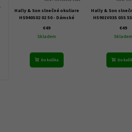
56 - Dámské
Hally & Son slnečné okuliare
Hally & Son slneč
HS940S02 02 50 - Dámské
HS901V03S 03S 53
€49
€49
Skladem
Sklade
Do košíka
Do koší
103