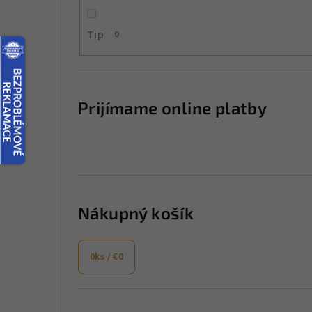
a
Tip
0
n
e
l
Prijímame online platby
Nákupný košík
0
ks /
€0