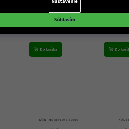
Nastavenie
Hally & Son slnečné okuliare
Hally & Son slneč
HSA03V04S 04S 52 - Dámské
HS931V02S 02S 54
€49
€49
Súhlasím
Skladem
Sklade
Do košíka
Do koší
KÓD:
HS932V04S 5004S
KÓD: