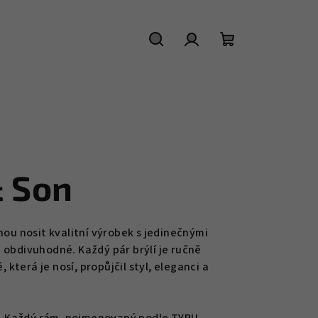
Hľadať
Prihlásenie
Nákupný
košík
& Son
nou nosit kvalitní výrobek s jedinečnými
a obdivuhodné. Každý pár brýlí je ručně
která je nosí, propůjčil styl, eleganci a