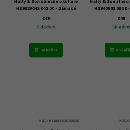
Hally & Son slnečné okuliare
Hally & Son slneč
HS932V04S 04S 50 - Dámské
HS940S03 03 50 
€49
€49
Skladem
Sklade
Do košíka
Do koší
KÓD:
HS865V02S 4802S
KÓD: