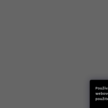
Použív
webove
použit