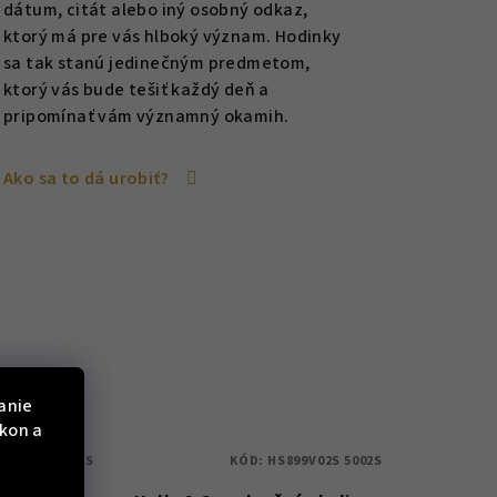
dátum, citát alebo iný osobný odkaz,
ktorý má pre vás hlboký význam. Hodinky
sa tak stanú jedinečným predmetom,
ktorý vás bude tešiť každý deň a
pripomínať vám významný okamih.
Ako sa to dá urobiť?
anie
ýkon a
931V02S 5402S
KÓD:
HS899V02S 5002S