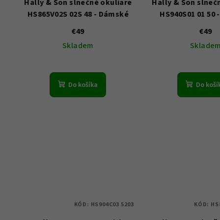
Hally & Son slnečné okuliare
Hally & Son slneč
HS865V02S 02S 48 - Dámské
HS940S01 01 50 
€49
€49
Skladem
Sklade
Do košíka
Do koší
KÓD:
HS904C03 5203
KÓD:
HS