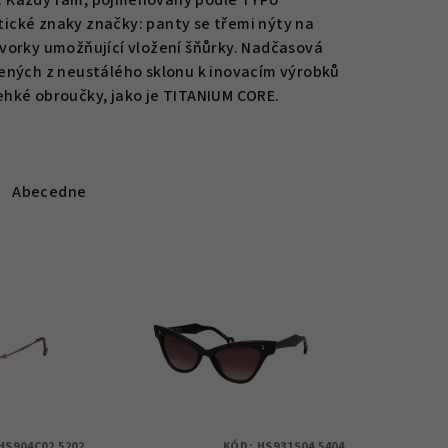
o. Každý rám, pojmenovaný podle TYPU
stické znaky značky: panty se třemi nýty na
svorky umožňující vložení šňůrky. Nadčasová
zených z neustálého sklonu k inovacím výrobků
ehké obroučky, jako je TITANIUM CORE.
Abecedne
HS904C02 5202
KÓD:
HS931S04 5404