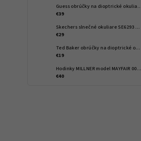
Guess obrúčky na dioptrické okuliare GU2847 083 
€39
Skechers slnečné okuliare SE6293 90D 59 - Dámské
€29
Ted Baker obrúčky na dioptrické okuliare TBB965 351 48 - Dětské
€19
Hodinky MILLNER model MAYFAIR 0010
€40