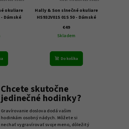
né okuliare
Hally & Son slnečné okuliare
 - Dámské
HS932V01S 01S 50 - Dámské
€49
m
Skladem
ka
Do košíka
Chcete skutočne
jedinečné hodinky?
Gravírovanie doslova dodá vašim
hodinkám osobný nádych. Môžete si
nechať vygravírovať svoje meno, dôležitý