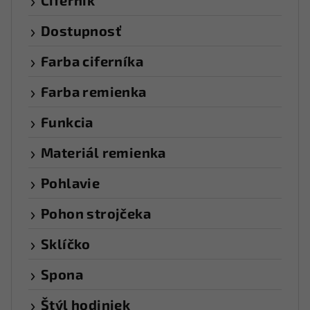
Ciferník
Dostupnosť
Farba ciferníka
Farba remienka
Funkcia
Materiál remienka
Pohlavie
Pohon strojčeka
Sklíčko
Spona
Štýl hodiniek