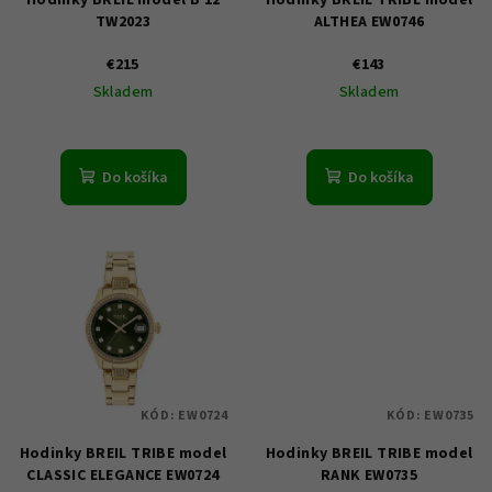
o
TW2023
ALTHEA EW0746
d
u
€215
€143
Skladem
Skladem
k
t
o
Do košíka
Do košíka
v
KÓD:
EW0724
KÓD:
EW0735
Hodinky BREIL TRIBE model
Hodinky BREIL TRIBE model
CLASSIC ELEGANCE EW0724
RANK EW0735