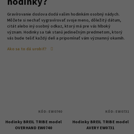
hodinky?
Gravírovanie doslova dodá vašim hodinkám osobný nádych.
Môžete si nechať vygravírovať svoje meno, dôležitý dátum,
citát alebo iný osobný odkaz, ktorý má pre vás hlboký
význam. Hodinky sa tak stanú jedinečným predmetom, ktorý
vás bude tešiť každý deň a pripomínať vám významný okamih.
Ako sa to dá urobiť?
KÓD:
EW0740
KÓD:
EW0731
Hodinky BREIL TRIBE model
Hodinky BREIL TRIBE model
OVERHAND EW0740
AVERY EW0731