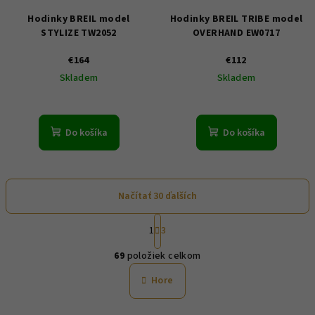
Hodinky BREIL model
Hodinky BREIL TRIBE model
STYLIZE TW2052
OVERHAND EW0717
€164
€112
Skladem
Skladem
Do košíka
Do košíka
Načítať 30 ďalších
S
1
3
t
O
r
69
položiek celkom
á
v
n
l
Hore
k
á
o
d
v