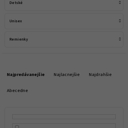
Detské
Unisex
Remienky
R
a
Najpredávanejšie
Najlacnejšie
Najdrahšie
d
e
Abecedne
n
i
e
p