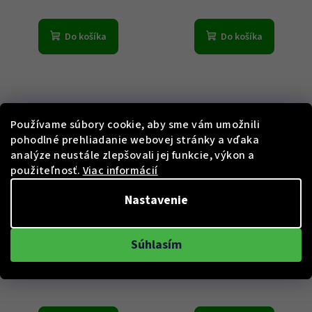
Do košíka
Do košíka
Používame súbory cookie, aby sme vám umožnili
pohodlné prehliadanie webovej stránky a vďaka
analýze neustále zlepšovali jej funkcie, výkon a
použiteľnosť.
Viac informácií
KÓD:
EW0663
KÓD:
TW2063
Nastavenie
Hodinky BREIL TRIBE model
Hodinky BREIL model BSW
CLASSIC ELEGANCE EW0663
6.5 TW2063
Súhlasím
€102
€256
Skladem
Skladem