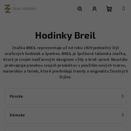
Prejsť
na
obsah
Nákupn
Hľadať
Prihlásenie
Hodinky Breil
košík
Značka BREIL reprezentuje už od roku 1939 jedinečný štýl
oceľových hodiniek a šperkov. BREIL je špičková talianska značka,
ktorá je svojim nadčasovým designom vždy o krok vpred. Neustále
prekvapuje ponukou svojich produktov s použitím nových tvarov,
materiálov a farieb, ktoré predvídajú trendy a originalitu životných
štýlov.
Pánske
Dámske