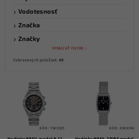
Vodotesnosť
Značka
Značky
VYMAZAŤ FILTRE
Zobrazených položiek:
69
V
ý
p
i
s
p
KÓD:
TW2023
KÓD:
EW0746
r
Hodinky BREIL model B 12
Hodinky BREIL TRIBE model