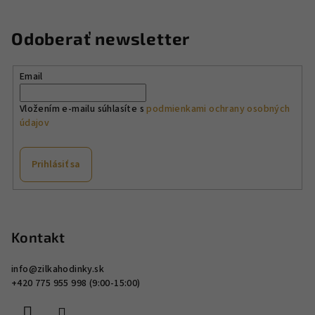
a
a
n
c
Odoberať newsletter
i
i
e
e
p
Email
r
v
Vložením e-mailu súhlasíte s
podmienkami ochrany osobných
údajov
k
y
v
Prihlásiť sa
ý
p
Z
i
á
s
p
Kontakt
u
ä
info
@
zilkahodinky.sk
t
+420 775 955 998 (9:00-15:00)
i