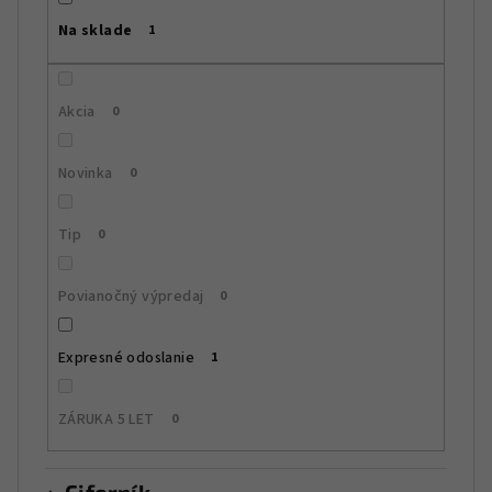
r
Na sklade
1
o
d
u
Akcia
0
k
t
Novinka
0
o
v
Tip
0
Povianočný výpredaj
0
Expresné odoslanie
1
ZÁRUKA 5 LET
0