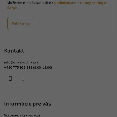
v
Vložením e-mailu súhlasíte s
podmienkami ochrany osobných
údajov
k
y
v
Prihlásiť sa
ý
p
Z
i
á
s
p
Kontakt
u
ä
info
@
zilkahodinky.sk
t
+420 775 955 998 (9:00-15:00)
i
e
Informácie pre vás
Vrátenie a reklamácia