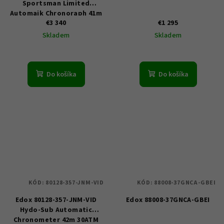
Sportsman Limited
Automaik Chronoraph 41m
€3 340
€1 295
30ATM
Skladem
Skladem
Do košíka
Do košíka
KÓD:
80128-357-JNM-VID
KÓD:
88008-37GNCA-GBEI
Edox 80128-357-JNM-VID
Edox 88008-37GNCA-GBEI
Hydo-Sub Automatic
Chronometer 42m 30ATM