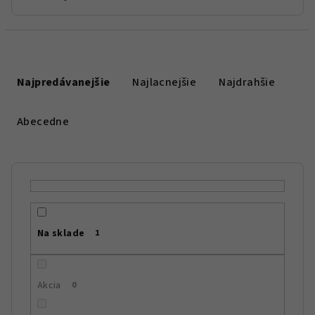
R
a
Najpredávanejšie
Najlacnejšie
Najdrahšie
d
e
Abecedne
n
i
e
p
r
Na sklade
1
o
d
u
Akcia
0
k