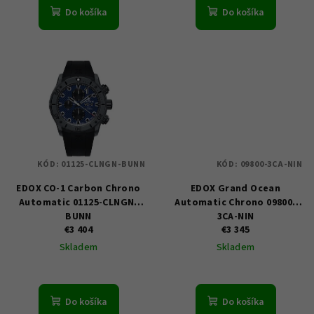
o
Do košíka
Do košíka
v
KÓD:
01125-CLNGN-BUNN
KÓD:
09800-3CA-NIN
EDOX CO-1 Carbon Chrono
EDOX Grand Ocean
Automatic 01125-CLNGN-
Automatic Chrono 09800-
BUNN
3CA-NIN
€3 404
€3 345
Skladem
Skladem
Do košíka
Do košíka