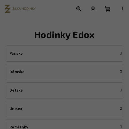
Prejsť
na
obsah
Nákupn
Hľadať
Prihlásenie
Hodinky Edox
košík
Pánske
Dámske
Detské
Unisex
Remienky