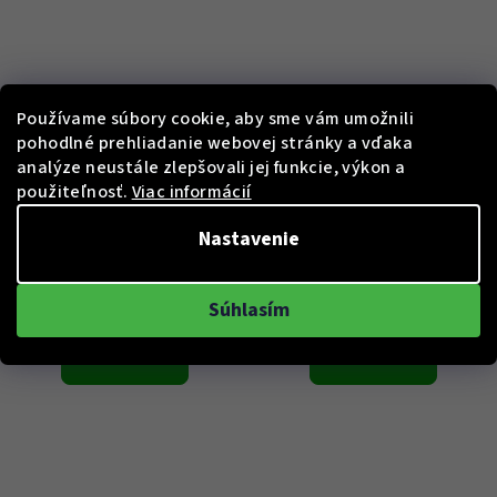
Používame súbory cookie, aby sme vám umožnili
KÓD:
01128-3NRCA-NN
KÓD:
01125-CLNGN-NING
pohodlné prehliadanie webovej stránky a vďaka
analýze neustále zlepšovali jej funkcie, výkon a
Edox 01128-3NRCA-NN
Edox 01125-CLNGN-NING
použiteľnosť.
Viac informácií
Nastavenie
€3 252
€3 404
Skladem
Skladem
Súhlasím
Do košíka
Do košíka