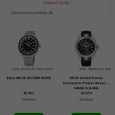
VYMAZAŤ FILTRE
Zobrazených položiek:
82
V
ý
p
i
s
p
KÓD:
80128-357JNM-BUDD
KÓD:
94500-3CA-NIN
r
Edox 80128-357JNM-BUDD
EDOX Grand Ocean
o
Automatic Power Reserve
d
94500-3CA-NIN
u
€1 911
€2 674
Skladem
Skladem
k
t