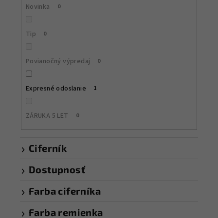
t
Novinka
0
o
v
Tip
0
Povianočný výpredaj
0
Expresné odoslanie
1
ZÁRUKA 5 LET
0
Ciferník
Dostupnosť
Farba ciferníka
Farba remienka