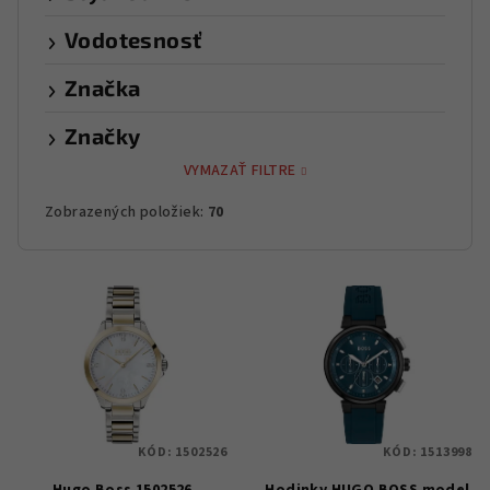
Vodotesnosť
Značka
Značky
VYMAZAŤ FILTRE
Zobrazených položiek:
70
V
ý
p
i
s
p
KÓD:
1502526
KÓD:
1513998
r
Hugo Boss 1502526
Hodinky HUGO BOSS model