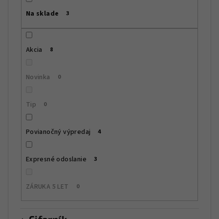
r
Na sklade
3
o
d
u
Akcia
8
k
t
Novinka
0
o
v
Tip
0
Povianočný výpredaj
4
Expresné odoslanie
3
ZÁRUKA 5 LET
0