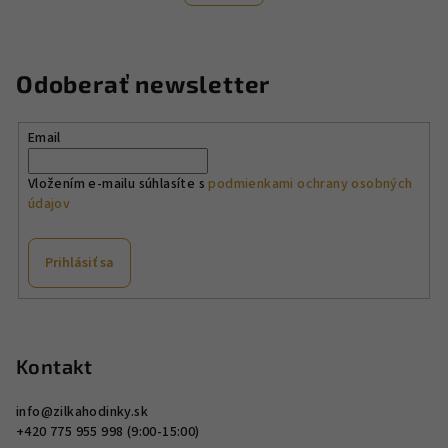
o
d
v
a
a
n
c
Odoberať newsletter
i
i
e
e
p
Email
r
v
Vložením e-mailu súhlasíte s
podmienkami ochrany osobných
údajov
k
y
v
Prihlásiť sa
ý
p
Z
i
á
s
p
Kontakt
u
ä
info
@
zilkahodinky.sk
t
+420 775 955 998 (9:00-15:00)