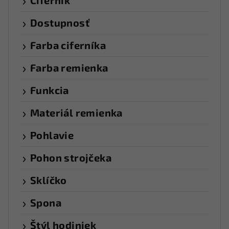
Ciferník
Dostupnosť
Farba ciferníka
Farba remienka
Funkcia
Materiál remienka
Pohlavie
Pohon strojčeka
Sklíčko
Spona
Štýl hodiniek