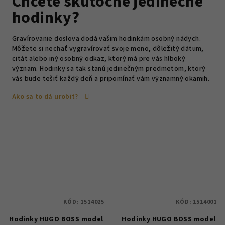
Chcete skutočne jedinečné
hodinky?
Gravírovanie doslova dodá vašim hodinkám osobný nádych.
Môžete si nechať vygravírovať svoje meno, dôležitý dátum,
citát alebo iný osobný odkaz, ktorý má pre vás hlboký
význam. Hodinky sa tak stanú jedinečným predmetom, ktorý
vás bude tešiť každý deň a pripomínať vám významný okamih.
Ako sa to dá urobiť?
KÓD:
1514025
KÓD:
1514001
Hodinky HUGO BOSS model
Hodinky HUGO BOSS model