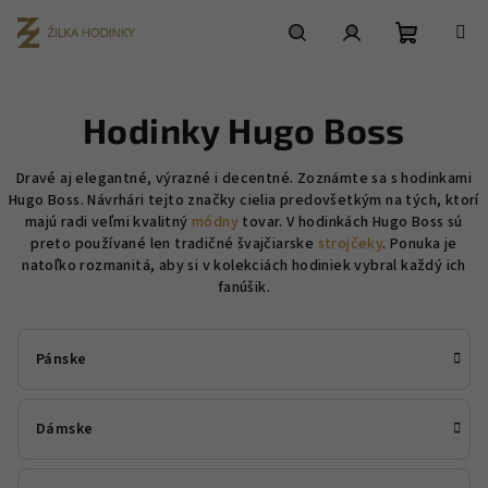
Prejsť
na
obsah
Nákupn
Hľadať
Prihlásenie
Hodinky Hugo Boss
košík
Dravé aj elegantné, výrazné i decentné. Zoznámte sa s hodinkami
Hugo Boss. Návrhári tejto značky cielia predovšetkým na tých, ktorí
majú radi veľmi kvalitný
módny
tovar. V hodinkách Hugo Boss sú
preto používané len tradičné švajčiarske
strojčeky
. Ponuka je
natoľko rozmanitá, aby si v kolekciách hodiniek vybral každý ich
fanúšik.
Pánske
Dámske