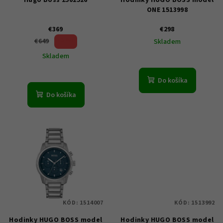
o
ONE 1513998
d
u
€369
€298
43 %)
€649
Skladem
k
(–
Skladem
t
o
Do košíka
v
Do košíka
KÓD:
1514007
KÓD:
1513992
Hodinky HUGO BOSS model
Hodinky HUGO BOSS model