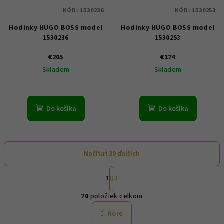
KÓD:
1530236
KÓD:
1530253
Hodinky HUGO BOSS model
Hodinky HUGO BOSS model
1530236
1530253
€205
€174
Skladem
Skladem
Do košíka
Do košíka
Načítať 30 ďalších
S
1
3
t
O
r
70
položiek celkom
á
v
n
l
Hore
k
á