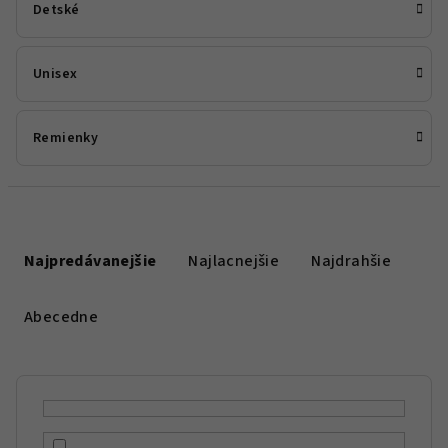
Detské
Unisex
Remienky
R
a
Najpredávanejšie
Najlacnejšie
Najdrahšie
d
e
Abecedne
n
i
e
p