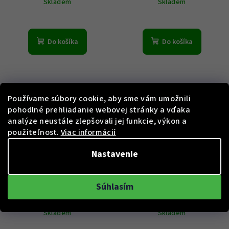
Skladem
Skladem
Do košíka
Do košíka
Používame súbory cookie, aby sme vám umožnili
pohodlné prehliadanie webovej stránky a vďaka
analýze neustále zlepšovali jej funkcie, výkon a
použiteľnosť.
Viac informácií
Nastavenie
KÓD:
1513971
KÓD:
1502670
Hodinky HUGO BOSS model
Hodinky HUGO BOSS model
1513971
STEER 1502670
Súhlasím
€318
€195
Skladem
Skladem