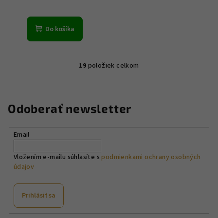
Do košíka
19
položiek celkom
O
v
l
á
Odoberať newsletter
d
a
Email
c
i
Vložením e-mailu súhlasíte s
podmienkami ochrany osobných
e
údajov
p
r
v
Prihlásiť sa
k
y