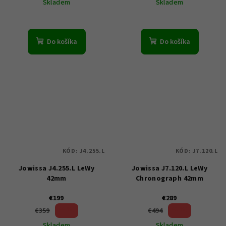
Skladem
Skladem
Do košíka
Do košíka
KÓD:
J4.255.L
KÓD:
J7.120.L
Jowissa J4.255.L LeWy
Jowissa J7.120.L LeWy
42mm
Chronograph 42mm
€199
€289
44 %)
41 %)
€359
€494
(–
(–
Skladem
Skladem