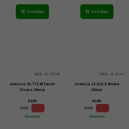
Do košíka
Do košíka
KÓD:
J5.772.M
KÓD:
J2.313.S
Jowissa J5.772.M Facet
Jowissa J2.313.S Roma
Strass 30mm
26mm
€229
€149
25 %)
28 %)
€309
€209
(–
(–
Skladem
Skladem