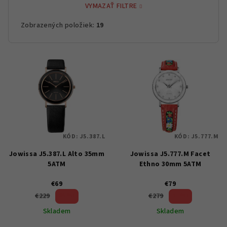
VYMAZAŤ FILTRE
Zobrazených položiek:
19
V
ý
p
i
s
p
KÓD:
J5.387.L
KÓD:
J5.777.M
r
Jowissa J5.387.L Alto 35mm
Jowissa J5.777.M Facet
o
5ATM
Ethno 30mm 5ATM
d
u
€69
€79
69 %)
71 %)
€229
€279
k
(–
(–
Skladem
Skladem
t