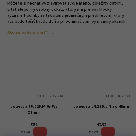
Môžete si nechať vygravírovať svoje meno, dôležitý dátum,
citát alebo iný osobný odkaz, ktorý má pre vás hlboký
význam. Hodinky sa tak stanú jedinečným predmetom, ktorý
vás bude tešiť každý deň a pripomínať vám významný okamih.
Ako sa to dá urobiť?
KÓD:
J6.226.M
KÓD:
J4.235.L
Jowissa J6.226.M AnWy
Jowissa J4.235.L Tiro 45mm
31mm
€99
€189
39 %)
42 %)
€164
€329
(–
(–