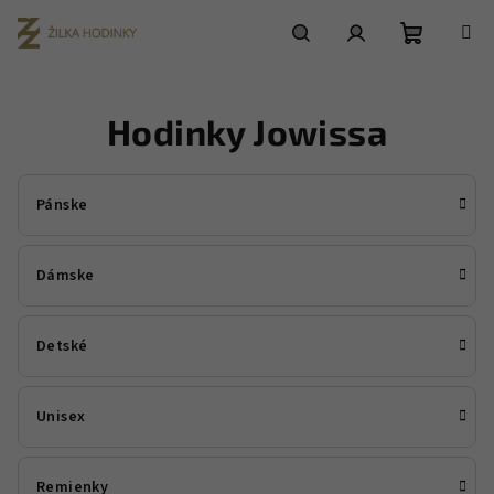
Prejsť
na
obsah
Nákupn
Hľadať
Prihlásenie
Hodinky Jowissa
košík
Pánske
Dámske
Detské
Unisex
Remienky