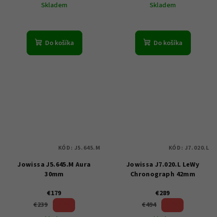
Skladem
Skladem
Do košíka
Do košíka
KÓD:
J5.645.M
KÓD:
J7.020.L
Jowissa J5.645.M Aura
Jowissa J7.020.L LeWy
30mm
Chronograph 42mm
€179
€289
25 %)
41 %)
€239
€494
(–
(–