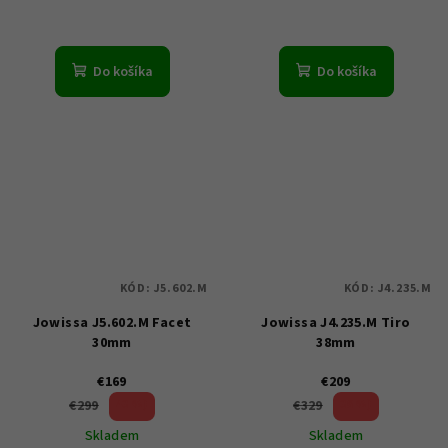
Do košíka
Do košíka
KÓD:
J5.602.M
KÓD:
J4.235.M
Jowissa J5.602.M Facet
Jowissa J4.235.M Tiro
30mm
38mm
€169
€209
43 %)
36 %)
€299
€329
(–
(–
Skladem
Skladem