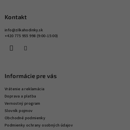
Z
v
á
ý
p
Kontakt
p
ä
i
info
@
zilkahodinky.sk
s
t
+420 775 955 998 (9:00-15:00)
u
i
e
Informácie pre vás
Vrátenie a reklamácia
Doprava a platba
Vernostný program
Slovník pojmov
Obchodné podmienky
Podmienky ochrany osobných údajov