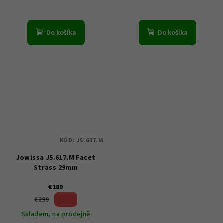
Do košíka
Do košíka
KÓD:
J5.617.M
Jowissa J5.617.M Facet
Strass 29mm
€189
36 %)
€299
(–
Skladem, na prodejně