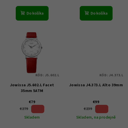
o
v
Do košíka
Do košíka
KÓD:
J5.602.L
KÓD:
J4.373.L
Jowissa J5.602.L Facet
Jowissa J4.373.L Alto 39mm
35mm 5ATM
€79
€99
71 %)
58 %)
€279
€239
(–
(–
Skladem
Skladem, na prodejně