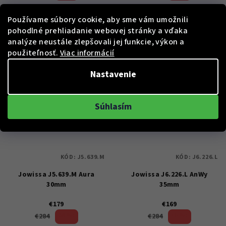
Skladem
Skladem
Používame súbory cookie, aby sme vám umožnili
pohodlné prehliadanie webovej stránky a vďaka
analýze neustále zlepšovali jej funkcie, výkon a
Do košíka
Do košíka
použiteľnosť.
Viac informácií
Nastavenie
Súhlasím
KÓD:
J5.639.M
KÓD:
J6.226.L
Jowissa J5.639.M Aura
Jowissa J6.226.L AnWy
30mm
35mm
€179
€169
36 %)
40 %)
€284
€284
(–
(–