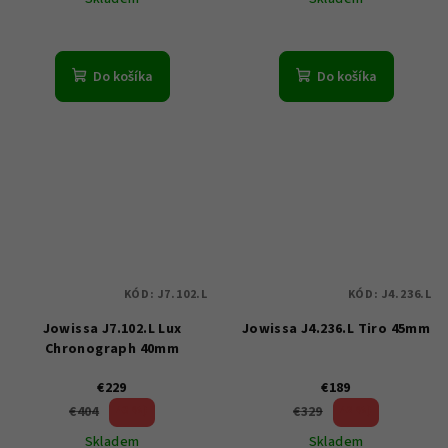
Do košíka
Do košíka
KÓD:
J7.102.L
KÓD:
J4.236.L
Jowissa J7.102.L Lux
Jowissa J4.236.L Tiro 45mm
Chronograph 40mm
€229
€189
43 %)
42 %)
€404
€329
(–
(–
Skladem
Skladem