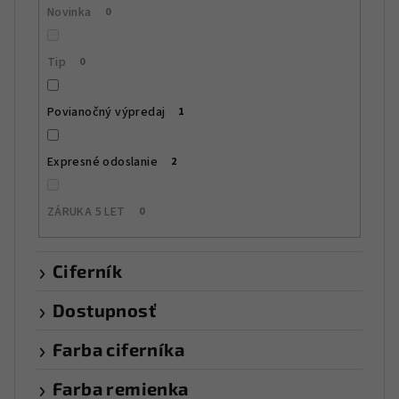
t
Novinka
0
o
v
Tip
0
Povianočný výpredaj
1
Expresné odoslanie
2
ZÁRUKA 5 LET
0
Ciferník
Dostupnosť
Farba ciferníka
Farba remienka