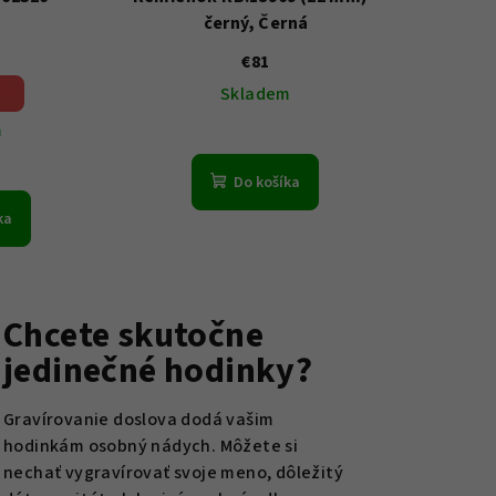
černý, Černá
€81
 %)
Skladem
m
Do košíka
ka
Chcete skutočne
jedinečné hodinky?
Gravírovanie doslova dodá vašim
hodinkám osobný nádych. Môžete si
nechať vygravírovať svoje meno, dôležitý