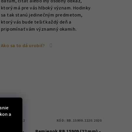
dátum, citát alebo iný osobný odkaz,
ktorý má pre vás hlboký význam. Hodinky
sa tak stanú jedinečným predmetom,
ktorý vás bude tešiť každý deň a
pripomínať vám významný okamih.
Ako sa to dá urobiť?
anie
ýkon a
.1816.3131.L2
KÓD:
RB.15909.2220.2020
 (18 mm) -
Remienok RB.15909 (22 mm) -