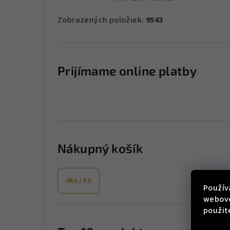
Zobrazených položiek:
9543
Prijímame online platby
Nákupný košík
0
ks /
€0
Použív
webove
použit