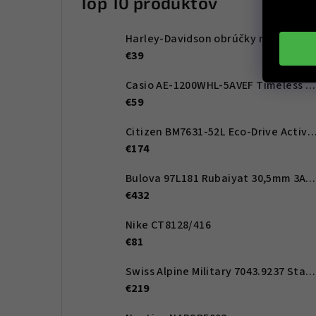
Top 10 produktov
Harley-Davidson obrúčky na dioptrické okuliare HD00011 
€39
Casio AE-1200WHL-5AVEF Timeless Collection 42mm 10ATM
€59
Citizen BM7631-52L Eco-Drive Active Sport 41mm
€174
Bulova 97L181 Rubaiyat 30,5mm 3ATM
€432
Nike CT8128/416
€81
Swiss Alpine Military 7043.9237 Star Fighter Saphirglas Chrono 46 mm
€219