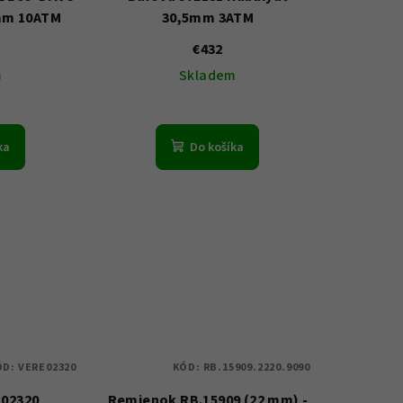
1mm 10ATM
30,5mm 3ATM
€432
m
Skladem
ka
Do košíka
ÓD:
VERE02320
KÓD:
RB.15909.2220.9090
E02320
Remienok RB.15909 (22 mm) -