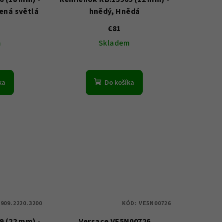
lená světlá
hnědý, Hnědá
€81
m
Skladem
ka
Do košíka
909.2220.3200
KÓD:
VE5N00726
 (22 mm) -
Versace VE5N00726