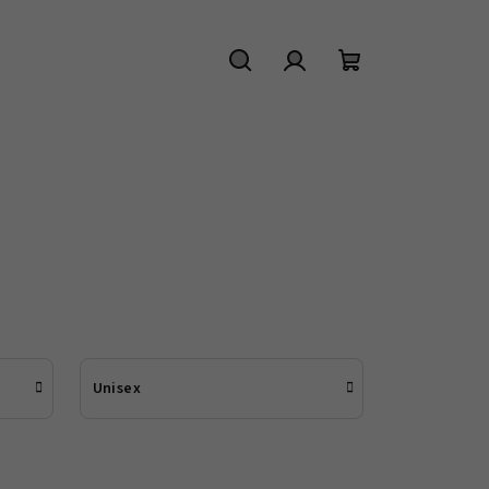
Hľadať
Prihlásenie
Nákupný
košík
Unisex