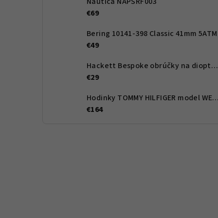
Nautica NAPSRF003
€69
Bering 10141-398 Classic 41mm 5ATM
€49
Hackett Bespoke obrúčky na dioptrické okuliare HEB262 02 54 - Pánské
€29
Hodinky TOMMY HILFIGER model WESLE
€164