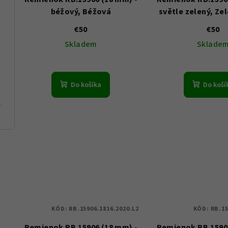
béžový, Béžová
světle zelený, Ze
€50
€50
Skladem
Sklade
Do košíka
Do koší
 1710627
KÓD:
RB.15906.1816.2020.L2
KÓD:
RB.15
Remienok RB.15906 (18 mm) -
Remienok RB.15909