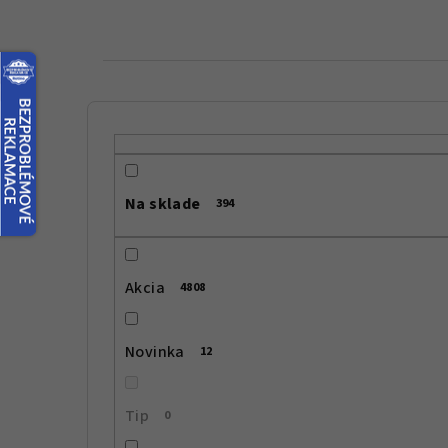
B
o
č
Na sklade
394
n
ý
Akcia
4808
p
a
Novinka
12
n
e
Tip
0