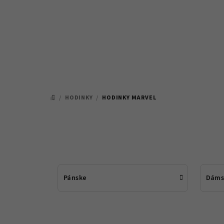
Prejsť
na
obsah
/
HODINKY
/
HODINKY MARVEL
DOMOV
Pánske
Dáms