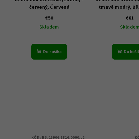
červený, Červená
tmavě modrý, Bíl
€50
€81
Skladem
Sklade
Do košíka
Do koší
KÓD:
RB.15906.1816.0000.L2
K