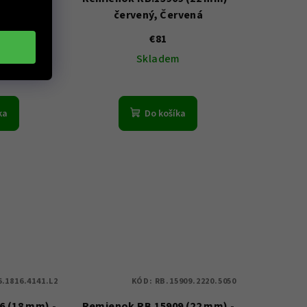
 Modrá
červený, Červená
€81
m
Skladem
ka
Do košíka
.1816.4141.L2
KÓD:
RB.15909.2220.5050
 (18 mm) -
Remienok RB.15909 (22 mm) -