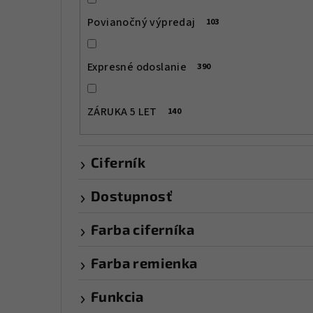
l
Povianočný výpredaj
103
Expresné odoslanie
390
ZÁRUKA 5 LET
140
Ciferník
Dostupnosť
Farba ciferníka
Farba remienka
Funkcia