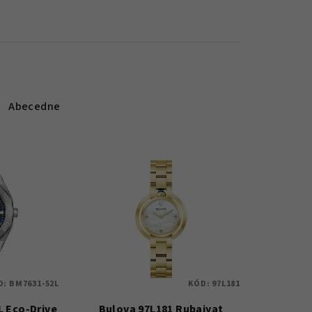
Abecedne
D:
BM7631-52L
KÓD:
97L181
L Eco-Drive
Bulova 97L181 Rubaiyat