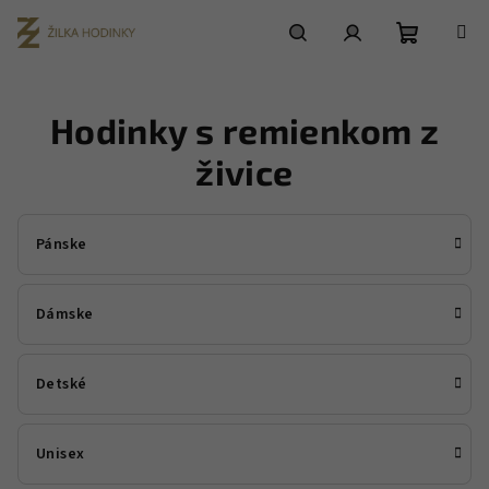
Prejsť
na
obsah
Nákupn
Hľadať
Prihlásenie
Hodinky s remienkom z
košík
živice
Pánske
Dámske
Detské
Unisex