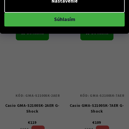
Nastavenie
38 %)
33 %)
€194
€179
(–
(–
Skladem
Skladem
Súhlasím
Do košíka
Do košíka
KÓD:
GMA-S2100SK-2AER
KÓD:
GMA-S2100SK-7AER
Casio GMA-S2100SK-2AER G-
Casio GMA-S2100SK-7AER G-
Shock
Shock
€119
€109