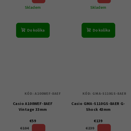
Skladem
Skladem
Do košíka
Do košíka
KÓD:
A100WEF-8AEF
KÓD:
GMA-S110GS-8AER
Casio A100WEF-8AEF
Casio GMA-S110GS-8AER G-
Vintage 33mm
Shock 43mm
€59
€139
43 %)
41 %)
€104
€239
(–
(–