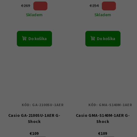
44 %)
41 %)
€269
€254
(–
(–
Skladem
Skladem
Do košíka
Do košíka
KÓD:
GA-2100SU-1AER
KÓD:
GMA-S140M-1AER
Casio GA-2100SU-1AER G-
Casio GMA-S140M-1AER G-
Shock
Shock
€109
€109