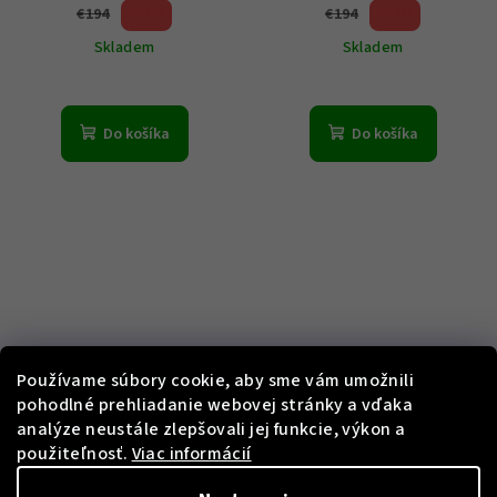
43 %)
43 %)
€194
€194
(–
(–
Skladem
Skladem
Do košíka
Do košíka
KÓD:
GMA-S140M-7AER
KÓD:
GBD-800-1BER
Používame súbory cookie, aby sme vám umožnili
pohodlné prehliadanie webovej stránky a vďaka
Casio GMA-S140M-7AER G-
Casio GBD-800-1BER G-
analýze neustále zlepšovali jej funkcie, výkon a
Shock
Shock
použiteľnosť.
Viac informácií
€119
€119