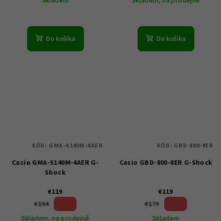
Skladem
Skladem, na prodejně
Do košíka
Do košíka
KÓD:
GMA-S140M-4AER
KÓD:
GBD-800-8ER
Casio GMA-S140M-4AER G-
Casio GBD-800-8ER G-Shock
Shock
€119
€119
38 %)
33 %)
€194
€179
(–
(–
Skladem, na prodejně
Skladem