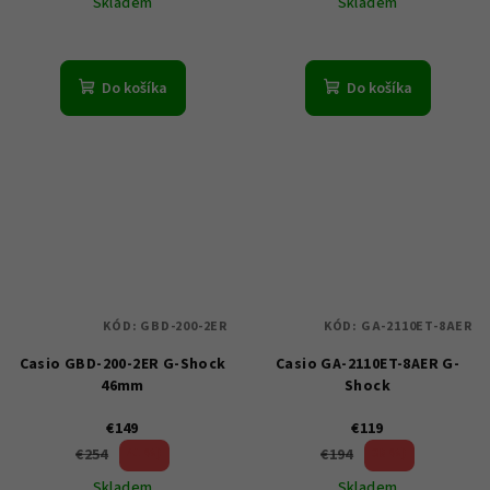
Skladem
Skladem
Do košíka
Do košíka
KÓD:
GBD-200-2ER
KÓD:
GA-2110ET-8AER
Casio GBD-200-2ER G-Shock
Casio GA-2110ET-8AER G-
46mm
Shock
€149
€119
41 %)
38 %)
€254
€194
(–
(–
Skladem
Skladem