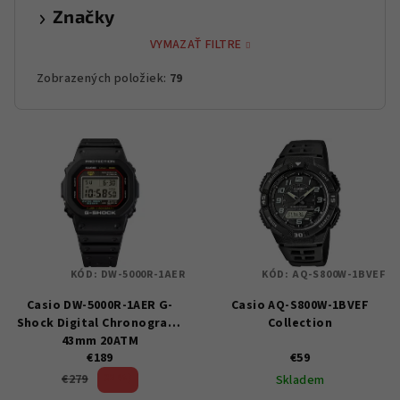
Značky
VYMAZAŤ FILTRE
Zobrazených položiek:
79
V
ý
p
i
s
p
KÓD:
DW-5000R-1AER
KÓD:
AQ-S800W-1BVEF
r
Casio DW-5000R-1AER G-
Casio AQ-S800W-1BVEF
o
Shock Digital Chronograph
Collection
d
43mm 20ATM
u
€189
€59
32 %)
€279
Skladem
k
(–