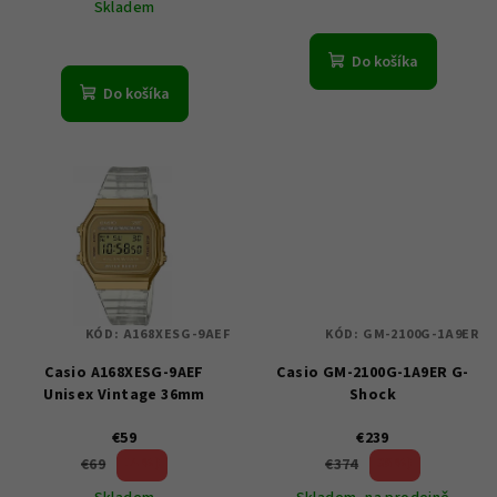
Skladem
t
o
Do košíka
v
Do košíka
KÓD:
A168XESG-9AEF
KÓD:
GM-2100G-1A9ER
Casio A168XESG-9AEF
Casio GM-2100G-1A9ER G-
Unisex Vintage 36mm
Shock
€59
€239
14 %)
36 %)
€69
€374
(–
(–