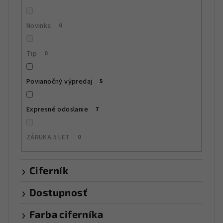
k
t
Novinka
0
o
v
Tip
0
Povianočný výpredaj
5
Expresné odoslanie
7
ZÁRUKA 5 LET
0
Ciferník
Dostupnosť
Farba ciferníka