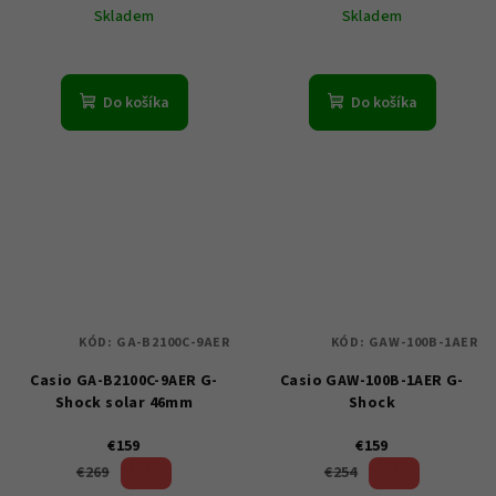
Skladem
Skladem
Do košíka
Do košíka
KÓD:
GA-B2100C-9AER
KÓD:
GAW-100B-1AER
Casio GA-B2100C-9AER G-
Casio GAW-100B-1AER G-
Shock solar 46mm
Shock
€159
€159
40 %)
37 %)
€269
€254
(–
(–