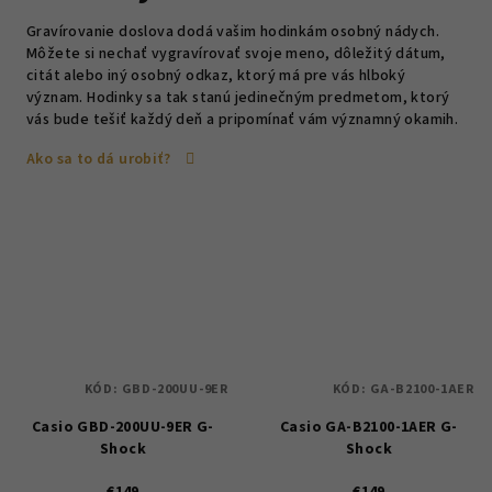
Gravírovanie doslova dodá vašim hodinkám osobný nádych.
Môžete si nechať vygravírovať svoje meno, dôležitý dátum,
citát alebo iný osobný odkaz, ktorý má pre vás hlboký
význam. Hodinky sa tak stanú jedinečným predmetom, ktorý
vás bude tešiť každý deň a pripomínať vám významný okamih.
Ako sa to dá urobiť?
KÓD:
GBD-200UU-9ER
KÓD:
GA-B2100-1AER
Casio GBD-200UU-9ER G-
Casio GA-B2100-1AER G-
Shock
Shock