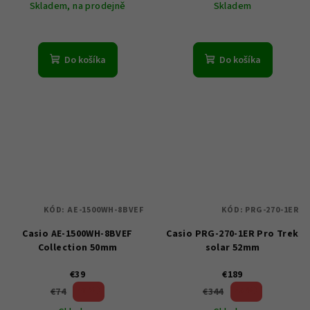
Skladem, na prodejně
Skladem
Do košíka
Do košíka
KÓD:
AE-1500WH-8BVEF
KÓD:
PRG-270-1ER
Casio AE-1500WH-8BVEF
Casio PRG-270-1ER Pro Trek
Collection 50mm
solar 52mm
€39
€189
47 %)
45 %)
€74
€344
(–
(–