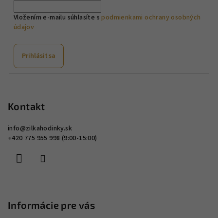
r
v
Vložením e-mailu súhlasíte s
podmienkami ochrany osobných
údajov
k
y
v
Prihlásiť sa
ý
p
Z
i
á
s
p
Kontakt
u
ä
info
@
zilkahodinky.sk
t
+420 775 955 998 (9:00-15:00)
i
e
Informácie pre vás