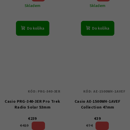
Skladem
Skladem
Do košíka
Do košíka
KÓD:
PRG-340-3ER
KÓD:
AE-1500WH-1AVEF
Casio PRG-340-3ER Pro Trek
Casio AE-1500WH-1AVEF
Radio Solar 53mm
Collection 47mm
€239
€39
42 %)
47 %)
€419
€74
(–
(–