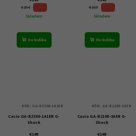
€149
€149
41 %)
44 %)
€254
€269
(–
(–
Skladem
Skladem
Do košíka
Do košíka
KÓD:
GA-B2100-1A1ER
KÓD:
GA-B2100-2AER
Casio GA-B2100-1A1ER G-
Casio GA-B2100-2AER G-
Shock
Shock
€149
€149