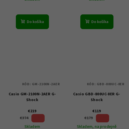
Do košíka
Do košíka
KÓD:
GM-2100N-2AER
KÓD:
GBD-800UC-8ER
Casio GM-2100N-2AER G-
Casio GBD-800UC-8ER G-
Shock
Shock
€219
€119
41 %)
33 %)
€374
€179
(–
(–
Skladem
Skladem, na prodejně