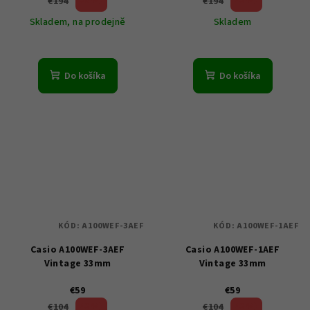
38 %)
43 %)
€194
€194
(–
(–
Skladem, na prodejně
Skladem
Do košíka
Do košíka
KÓD:
A100WEF-3AEF
KÓD:
A100WEF-1AEF
Casio A100WEF-3AEF
Casio A100WEF-1AEF
Vintage 33mm
Vintage 33mm
€59
€59
43 %)
43 %)
€104
€104
(–
(–