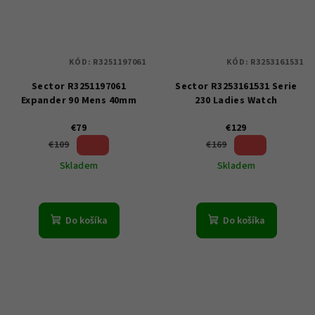
KÓD:
R3251197061
KÓD:
R3253161531
Sector R3251197061
Sector R3253161531 Serie
Expander 90 Mens 40mm
230 Ladies Watch
€79
€129
27 %)
23 %)
€109
€169
(–
(–
Skladem
Skladem
Do košíka
Do košíka