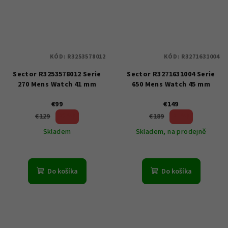
KÓD:
R3253578012
KÓD:
R3271631004
Sector R3253578012 Serie
Sector R3271631004 Serie
270 Mens Watch 41 mm
650 Mens Watch 45 mm
€99
€149
23 %)
21 %)
€129
€189
(–
(–
Skladem
Skladem, na prodejně
Do košíka
Do košíka