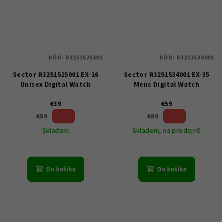
KÓD:
R3251525001
KÓD:
R3251534001
Sector R3251525001 EX-16
Sector R3251534001 EX-35
Unisex Digital Watch
Mens Digital Watch
€39
€59
33 %)
33 %)
€59
€89
(–
(–
Skladem
Skladem, na prodejně
Do košíka
Do košíka