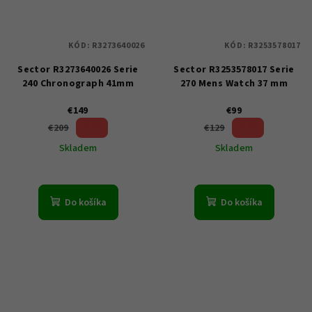
KÓD:
R3273640026
KÓD:
R3253578017
Sector R3273640026 Serie
Sector R3253578017 Serie
240 Chronograph 41mm
270 Mens Watch 37 mm
€149
€99
28 %)
23 %)
€209
€129
(–
(–
Skladem
Skladem
Do košíka
Do košíka