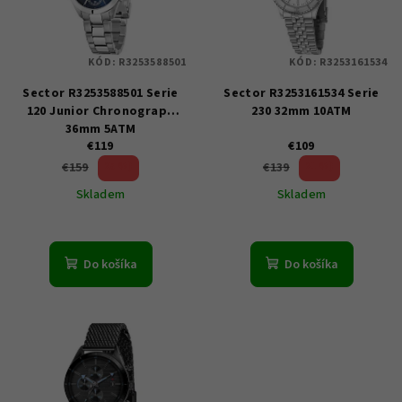
s
p
KÓD:
R3253588501
KÓD:
R3253161534
r
Sector R3253588501 Serie
Sector R3253161534 Serie
o
120 Junior Chronograph
230 32mm 10ATM
d
36mm 5ATM
u
€119
€109
25 %)
21 %)
€159
€139
k
(–
(–
Skladem
Skladem
t
o
v
Do košíka
Do košíka