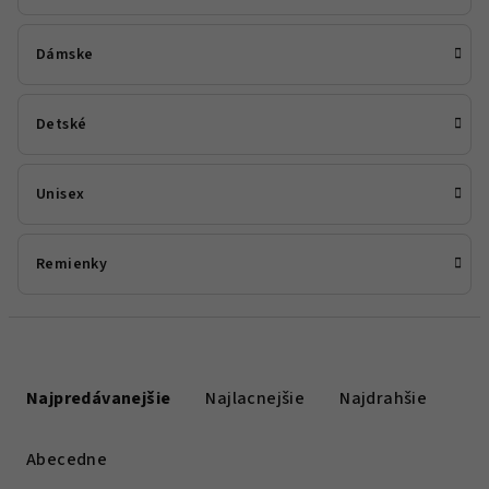
Dámske
Detské
Unisex
Remienky
R
a
Najpredávanejšie
Najlacnejšie
Najdrahšie
d
e
Abecedne
n