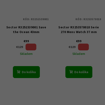
KÓD:
R3251539001
KÓD:
R3253578018
Sector R3251539001 Save
Sector R3253578018 Serie
the Ocean 43mm
270 Mens Watch 37 mm
€99
€99
23 %)
23 %)
€129
€129
(–
(–
Skladem
Skladem
Do košíka
Do košíka