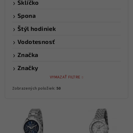
Sklíčko
Spona
Štýl hodiniek
Vodotesnosť
Značka
Značky
VYMAZAŤ FILTRE
Zobrazených položiek:
50
V
ý
p
i