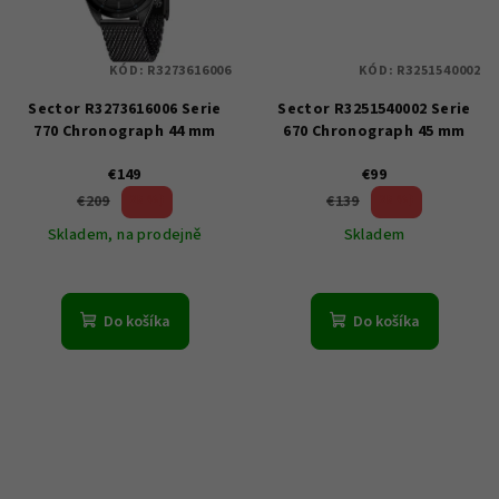
KÓD:
R3273616006
KÓD:
R3251540002
Sector R3273616006 Serie
Sector R3251540002 Serie
770 Chronograph 44 mm
670 Chronograph 45 mm
€149
€99
28 %)
28 %)
€209
€139
(–
(–
Skladem, na prodejně
Skladem
Do košíka
Do košíka