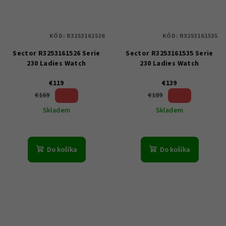
KÓD:
R3253161526
KÓD:
R3253161535
Sector R3253161526 Serie
Sector R3253161535 Serie
230 Ladies Watch
230 Ladies Watch
€119
€139
29 %)
26 %)
€169
€189
(–
(–
Skladem
Skladem
Do košíka
Do košíka