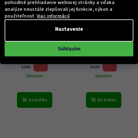
pohodlné prehliadanie webovej stránky a vďaka
analýze neustále zlepšovali jej funkcie, výkon a
použiteľnosť.
Viac informácií
Nastavenie
KÓD:
R3271631003
KÓD:
R3271739002
Sector R3271631003 Serie
Sector R3271739002 Save
650 Mens Watch 45 mm
The Ocean Chrono 44 mm
Súhlasím
€139
€129
26 %)
23 %)
€189
€169
(–
(–
Skladem
Skladem
Do košíka
Do košíka