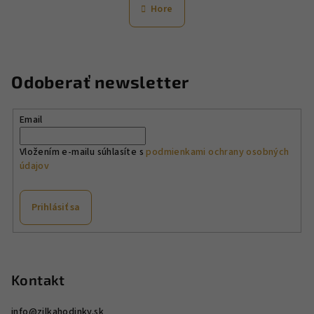
n
l
Hore
k
á
o
d
v
a
a
n
c
Odoberať newsletter
i
i
e
e
p
Email
r
v
Vložením e-mailu súhlasíte s
podmienkami ochrany osobných
údajov
k
y
v
Prihlásiť sa
ý
p
Z
i
á
s
p
Kontakt
u
ä
info
@
zilkahodinky.sk