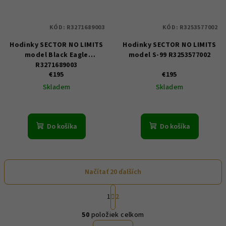
KÓD:
R3271689003
KÓD:
R3253577002
Hodinky SECTOR NO LIMITS
Hodinky SECTOR NO LIMITS
model Black Eagle
model S-99 R3253577002
R3271689003
€195
€195
Skladem
Skladem
Do košíka
Do košíka
Načítať 20 ďalších
S
1
2
t
O
r
50
položiek celkom
á
v