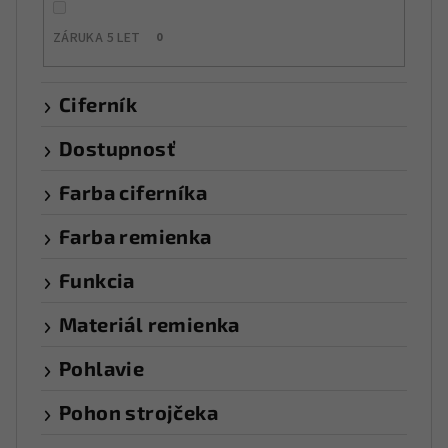
ZÁRUKA 5 LET
0
Ciferník
Dostupnosť
Farba ciferníka
Farba remienka
Funkcia
Materiál remienka
Pohlavie
Pohon strojčeka