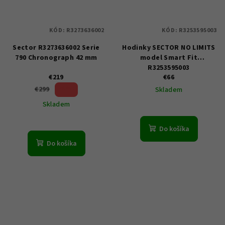
KÓD:
R3273636002
KÓD:
R3253595003
Sector R3273636002 Serie
Hodinky SECTOR NO LIMITS
790 Chronograph 42 mm
model Smart Fit
R3253595003
€219
€66
26 %)
€299
Skladem
(–
Skladem
Do košíka
Do košíka