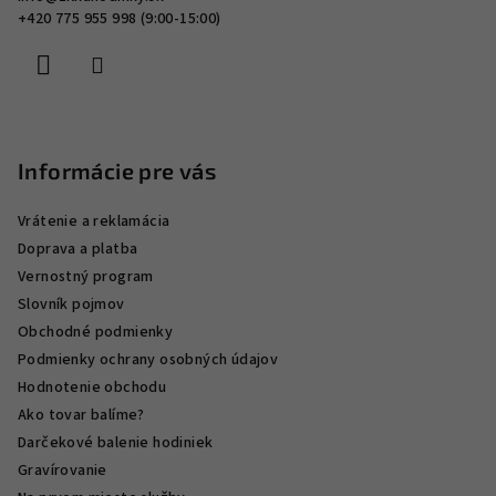
t
+420 775 955 998 (9:00-15:00)
i
e
Informácie pre vás
Vrátenie a reklamácia
Doprava a platba
Vernostný program
Slovník pojmov
Obchodné podmienky
Podmienky ochrany osobných údajov
Hodnotenie obchodu
Ako tovar balíme?
Darčekové balenie hodiniek
Gravírovanie