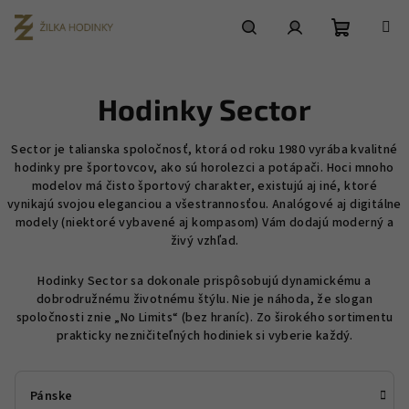
Prejsť
na
obsah
Nákupn
Hľadať
Prihlásenie
Hodinky Sector
košík
Sector je talianska spoločnosť, ktorá od roku 1980 vyrába kvalitné
hodinky pre športovcov, ako sú horolezci a potápači. Hoci mnoho
modelov má čisto športový charakter, existujú aj iné, ktoré
vynikajú svojou eleganciou a všestrannosťou. Analógové aj digitálne
modely (niektoré vybavené aj kompasom) Vám dodajú moderný a
živý vzhľad.
Hodinky Sector sa dokonale prispôsobujú dynamickému a
dobrodružnému životnému štýlu. Nie je náhoda, že slogan
spoločnosti znie „No Limits“ (bez hraníc). Zo širokého sortimentu
prakticky nezničiteľných hodiniek si vyberie každý.
Pánske