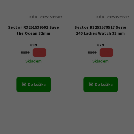
KÓD:
R3251539502
KÓD:
R3253579517
Sector R3251539502 Save
Sector R3253579517 Serie
the Ocean 32mm
240 Ladies Watch 32 mm
€99
€79
28 %)
27 %)
€139
€109
(–
(–
Skladem
Skladem
Do košíka
Do košíka