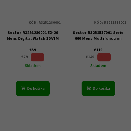
KÓD:
R3251280001
KÓD:
R3251517001
Sector R3251280001 EX-26
Sector R3251517001 Serie
Mens Digital Watch 10ATM
660 Mens Multifunction
€59
€119
25 %)
20 %)
€79
€149
(–
(–
Skladem
Skladem
Do košíka
Do košíka