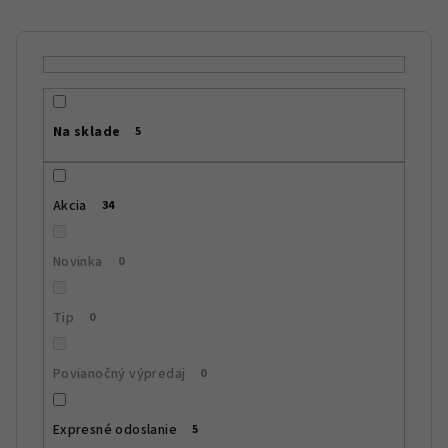
i
e
p
r
Na sklade
5
o
d
u
Akcia
34
k
t
Novinka
0
o
v
Tip
0
Povianočný výpredaj
0
Expresné odoslanie
5