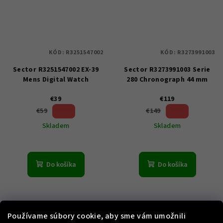
KÓD:
R3251547002
KÓD:
R3273991003
Sector R3251547002 EX-39
Sector R3273991003 Serie
Mens Digital Watch
280 Chronograph 44 mm
€39
€119
33 %)
20 %)
€59
€149
(–
(–
Skladem
Skladem
Do košíka
Do košíka
Používame súbory cookie, aby sme vám umožnili