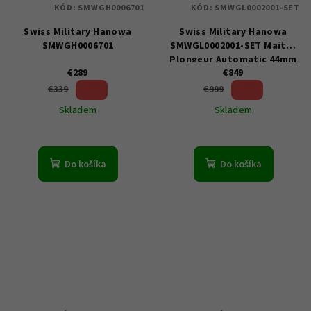
KÓD:
SMWGH0006701
KÓD:
SMWGL0002001-SET
Swiss Military Hanowa
Swiss Military Hanowa
SMWGH0006701
SMWGL0002001-SET Maitre
Plongeur Automatic 44mm
€289
€849
100ATM
14 %)
15 %)
€339
€999
(–
(–
Skladem
Skladem
Do košíka
Do košíka