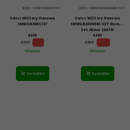
KÓD:
SMWGN0001707
KÓD:
SMWGB0004940-SET
Swiss Military Hanowa
Swiss Military Hanowa
SMWGN0001707
SMWGB0004940-SET Nomad
Set 43mm 10ATM
€369
€369
5 %)
15 %)
€389
€439
(–
(–
Skladem
Skladem
Do košíka
Do košíka