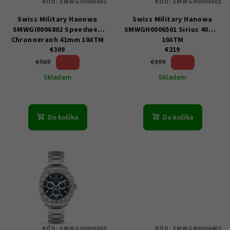
KÓD:
SMWGI0006802
KÓD:
SMWGH0006501
r
Swiss Military Hanowa
Swiss Military Hanowa
o
SMWGI0006802 Speedwell
SMWGH0006501 Sirius 40mm
d
Chronograph 41mm 10ATM
10ATM
u
€309
€219
45 %)
45 %)
€569
€399
k
(–
(–
Skladem
Skladem
t
o
v
Do košíka
Do košíka
KÓD:
SMWGI0006803
KÓD:
SMWGN0006402