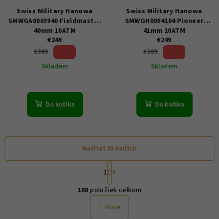
Swiss Military Hanowa
Swiss Military Hanowa
SMWGA0003940 Fieldmaster
SMWGH0004104 Pioneer
40mm 10ATM
41mm 10ATM
€249
€249
19 %)
19 %)
€309
€309
(–
(–
Skladem
Skladem
Do košíka
Do košíka
Načítať 30 ďalších
S
1
4
t
O
r
108
položiek celkom
á
v
n
l
Hore
k
á