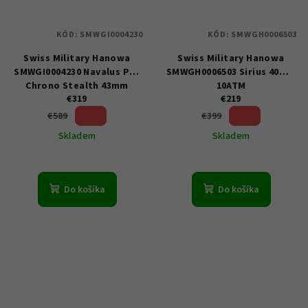
KÓD:
SMWGI0004230
KÓD:
SMWGH0006503
Swiss Military Hanowa
Swiss Military Hanowa
SMWGI0004230 Navalus Pro
SMWGH0006503 Sirius 40mm
Chrono Stealth 43mm
10ATM
€319
€219
10ATM
45 %)
45 %)
€589
€399
(–
(–
Skladem
Skladem
Do košíka
Do košíka