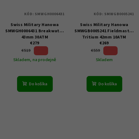
KÓD:
SMWGH0006431
KÓD:
SMWGB0005241
Swiss Military Hanowa
Swiss Military Hanowa
SMWGH0006431 Breakwater
SMWGB0005241 Fieldmaster
43mm 30ATM
Tritium 42mm 10ATM
€279
€269
46 %)
51 %)
€519
€559
(–
(–
Skladem, na prodejně
Skladem
Do košíka
Do košíka