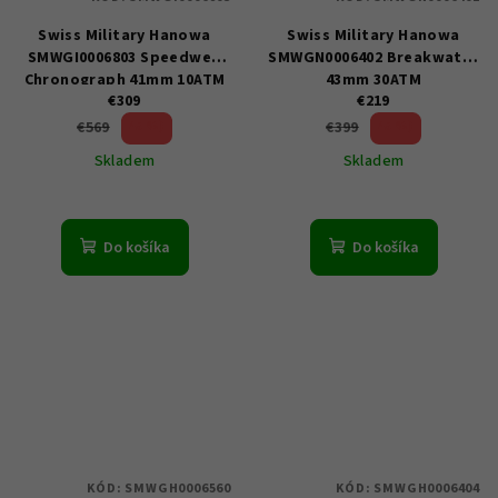
Swiss Military Hanowa
Swiss Military Hanowa
SMWGI0006803 Speedwell
SMWGN0006402 Breakwater
Chronograph 41mm 10ATM
43mm 30ATM
€309
€219
45 %)
45 %)
€569
€399
(–
(–
Skladem
Skladem
Do košíka
Do košíka
KÓD:
SMWGH0006560
KÓD:
SMWGH0006404