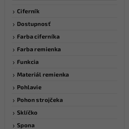
Ciferník
Dostupnosť
Farba ciferníka
Farba remienka
Funkcia
Materiál remienka
Pohlavie
Pohon strojčeka
Sklíčko
Spona