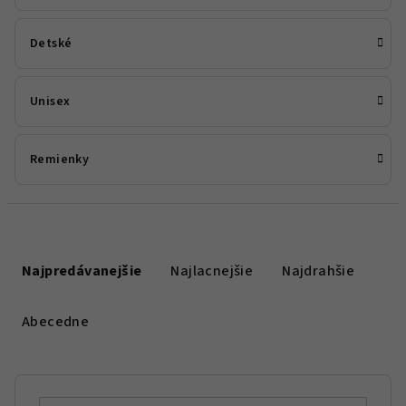
Detské
Unisex
Remienky
R
a
Najpredávanejšie
Najlacnejšie
Najdrahšie
d
e
Abecedne
n
i
e