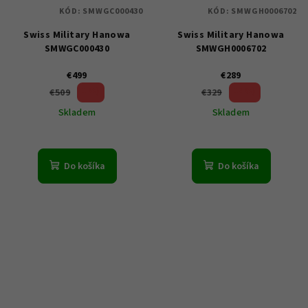
KÓD:
SMWGC000430
KÓD:
SMWGH0006702
Swiss Military Hanowa
Swiss Military Hanowa
SMWGC000430
SMWGH0006702
€499
€289
1 %)
12 %)
€509
€329
(–
(–
Skladem
Skladem
Do košíka
Do košíka