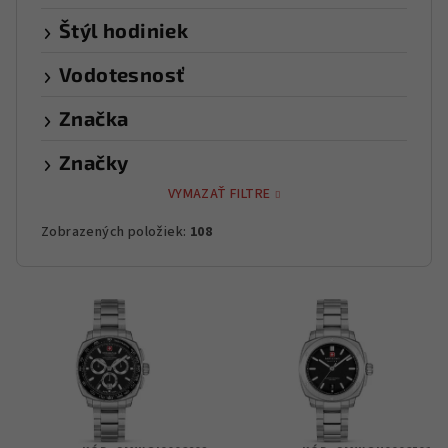
Štýl hodiniek
Vodotesnosť
Značka
Značky
VYMAZAŤ FILTRE
Zobrazených položiek:
108
V
ý
p
i
s
p