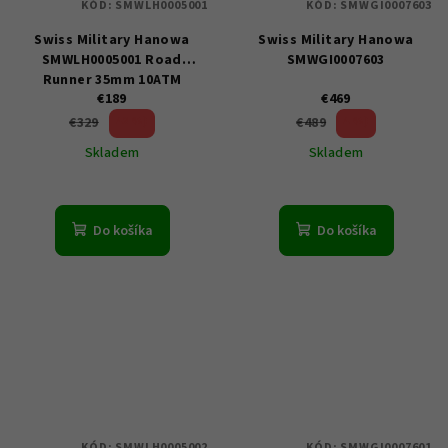
KÓD:
SMWLH0005001
KÓD:
SMWGI0007603
Swiss Military Hanowa
Swiss Military Hanowa
SMWLH0005001 Road
SMWGI0007603
Runner 35mm 10ATM
€189
€469
42 %)
4 %)
€329
€489
(–
(–
Skladem
Skladem
Do košíka
Do košíka
KÓD:
SMWLH0005002
KÓD:
SMWGI0007601