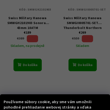
KÓD:
SMWGH2101903
KÓD:
SMWGI0005701-SET
Swiss Military Hanowa
Swiss Military Hanowa
SMWGH2101903 Sonoran
SMWGI0005701-SET
43mm 10ATM
Thunderbolt Northern
€189
€269
Night Chronograph Set
43mm 10 ATM
51 %)
51 %)
€389
€559
(–
(–
Skladem, na prodejně
Skladem
Do košíka
Do košíka
Používame súbory cookie, aby sme vám umožnili
pohodlné prehliadanie webovej stránky a vďaka