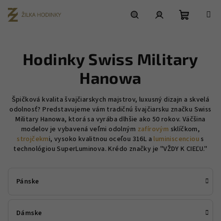
Prejsť
na
obsah
Nákupn
Hľadať
Prihlásenie
Hodinky Swiss Military
košík
Hanowa
Špičková kvalita švajčiarskych majstrov, luxusný dizajn a skvelá
odolnosť? Predstavujeme vám tradičnú švajčiarsku značku Swiss
Military Hanowa, ktorá sa vyrába dlhšie ako 50 rokov. Väčšina
modelov je vybavená veľmi odolným
zafírovým
sklíčkom,
strojčekm
i
, vysoko kvalitnou oceľou 316L a
luminiscenciou
s
technológiou SuperLuminova. Krédo značky je "VŽDY K CIEĽU."
Pánske
Dámske