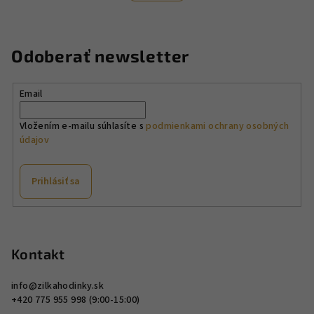
o
d
v
a
a
n
c
Odoberať newsletter
i
i
e
e
p
Email
r
v
Vložením e-mailu súhlasíte s
podmienkami ochrany osobných
údajov
k
y
v
Prihlásiť sa
ý
p
Z
i
á
s
p
Kontakt
u
ä
info
@
zilkahodinky.sk
t
+420 775 955 998 (9:00-15:00)
i