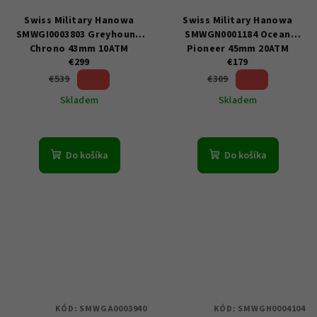
Swiss Military Hanowa
Swiss Military Hanowa
SMWGI0003803 Greyhound
SMWGN0001184 Ocean
Chrono 43mm 10ATM
Pioneer 45mm 20ATM
€299
€179
44 %)
42 %)
€539
€309
(–
(–
Skladem
Skladem
Do košíka
Do košíka
KÓD:
SMWGA0003940
KÓD:
SMWGH0004104