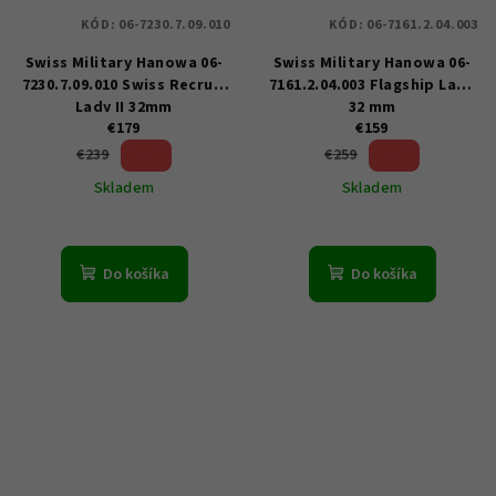
KÓD:
06-7230.7.09.010
KÓD:
06-7161.2.04.003
Swiss Military Hanowa 06-
Swiss Military Hanowa 06-
7230.7.09.010 Swiss Recruit
7161.2.04.003 Flagship Lady
Lady II 32mm
32 mm
€179
€159
25 %)
38 %)
€239
€259
(–
(–
Skladem
Skladem
Do košíka
Do košíka