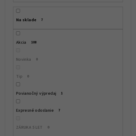
p
r
Na sklade
7
o
d
u
Akcia
108
k
t
Novinka
0
o
v
Tip
0
Povianočný výpredaj
1
Expresné odoslanie
7
ZÁRUKA 5 LET
0