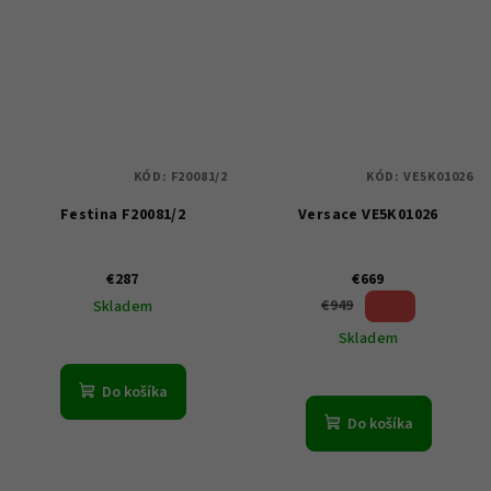
KÓD:
F20081/2
KÓD:
VE5K01026
Festina F20081/2
Versace VE5K01026
€287
€669
29 %)
€949
Skladem
(–
Skladem
Do košíka
Do košíka