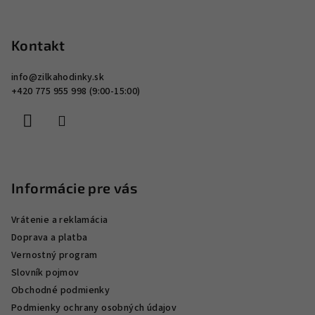
Z
i
á
s
p
Kontakt
u
ä
info
@
zilkahodinky.sk
t
+420 775 955 998 (9:00-15:00)
i
e
Informácie pre vás
Vrátenie a reklamácia
Doprava a platba
Vernostný program
Slovník pojmov
Obchodné podmienky
Podmienky ochrany osobných údajov