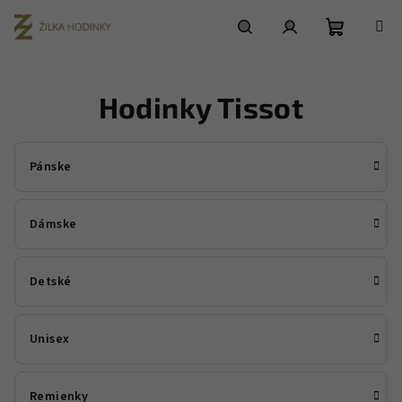
Prejsť
na
obsah
Nákupn
Hľadať
Prihlásenie
Hodinky Tissot
košík
Pánske
Dámske
Detské
Unisex
Remienky