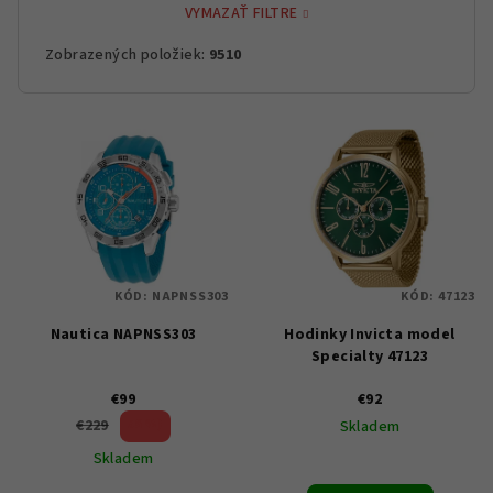
VYMAZAŤ FILTRE
Zobrazených položiek:
9510
V
ý
p
i
s
p
KÓD:
NAPNSS303
KÓD:
47123
r
Nautica NAPNSS303
Hodinky Invicta model
o
Specialty 47123
d
u
€99
€92
56 %)
€229
Skladem
k
(–
Skladem
t