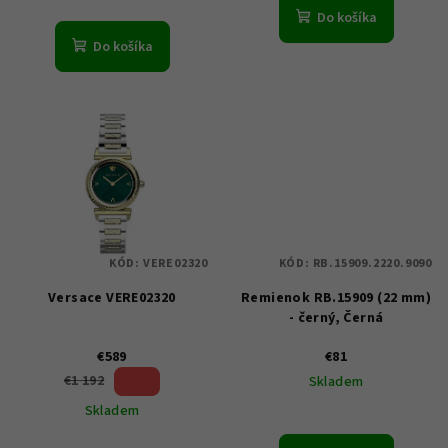
o
Do košíka
v
Do košíka
KÓD:
VERE02320
KÓD:
RB.15909.2220.9090
Versace VERE02320
Remienok RB.15909 (22 mm)
- černý, Černá
€589
€81
50 %)
€1 192
Skladem
(–
Skladem