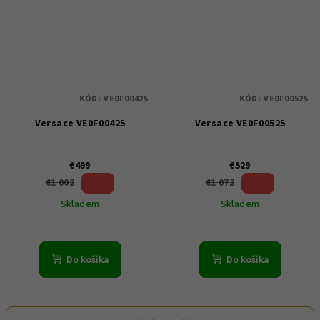
KÓD:
VE0F00425
KÓD:
VE0F00525
Versace VE0F00425
Versace VE0F00525
€499
€529
50 %)
50 %)
€1 002
€1 072
(–
(–
Skladem
Skladem
Do košíka
Do košíka