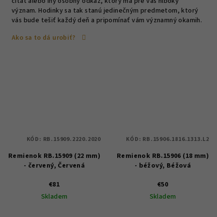
citát alebo iný osobný odkaz, ktorý má pre vás hlboký
význam. Hodinky sa tak stanú jedinečným predmetom, ktorý
vás bude tešiť každý deň a pripomínať vám významný okamih.
Ako sa to dá urobiť?
KÓD:
RB.15909.2220.2020
KÓD:
RB.15906.1816.1313.L2
Remienok RB.15909 (22 mm)
Remienok RB.15906 (18 mm)
- červený, Červená
- béžový, Béžová
€81
€50
Skladem
Skladem