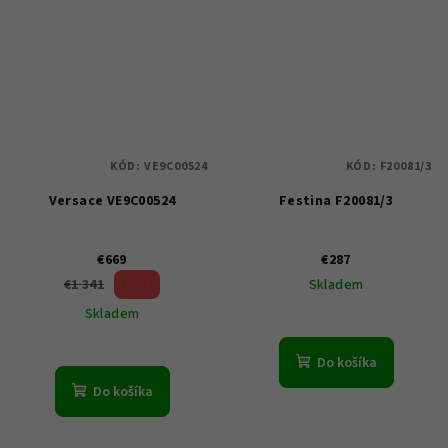
KÓD:
VE9C00524
KÓD:
F20081/3
Versace VE9C00524
Festina F20081/3
€669
€287
50 %)
€1 341
Skladem
(–
Skladem
Do košíka
Do košíka