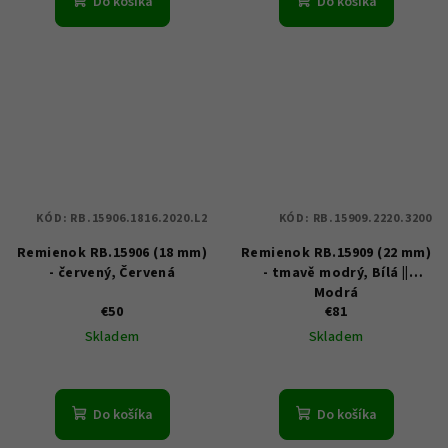
Do košíka
Do košíka
KÓD:
RB.15906.1816.2020.L2
KÓD:
RB.15909.2220.3200
Remienok RB.15906 (18 mm)
Remienok RB.15909 (22 mm)
- červený, Červená
- tmavě modrý, Bílá ||
Modrá
€50
€81
Skladem
Skladem
Do košíka
Do košíka