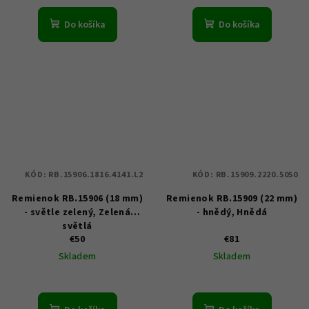
Do košíka
Do košíka
KÓD:
RB.15906.1816.4141.L2
KÓD:
RB.15909.2220.5050
Remienok RB.15906 (18 mm)
Remienok RB.15909 (22 mm)
- světle zelený, Zelená
- hnědý, Hnědá
světlá
€50
€81
Skladem
Skladem