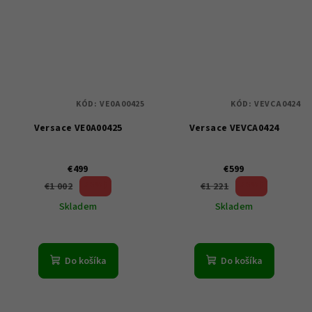
KÓD:
VE0A00425
KÓD:
VEVCA0424
Versace VE0A00425
Versace VEVCA0424
€499
€599
50 %)
50 %)
€1 002
€1 221
(–
(–
Skladem
Skladem
Do košíka
Do košíka