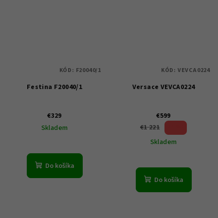
KÓD:
F20040/1
KÓD:
VEVCA0224
Festina F20040/1
Versace VEVCA0224
€329
€599
50 %)
€1 221
Skladem
(–
Skladem
Do košíka
Do košíka