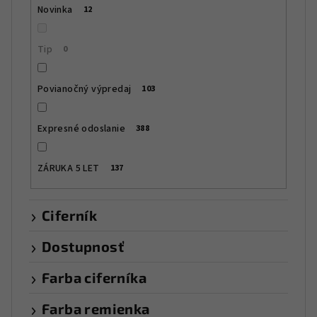
t
Novinka
12
o
v
Tip
0
Povianočný výpredaj
103
Expresné odoslanie
388
ZÁRUKA 5 LET
137
Ciferník
Dostupnosť
Farba ciferníka
Farba remienka