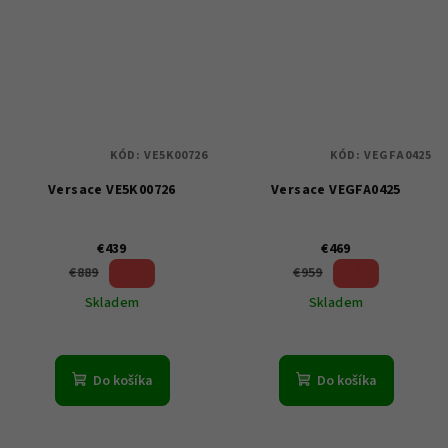
KÓD:
VE5K00726
KÓD:
VEGFA0425
Versace VE5K00726
Versace VEGFA0425
€439
€469
50 %)
51 %)
€889
€959
(–
(–
Skladem
Skladem
Do košíka
Do košíka