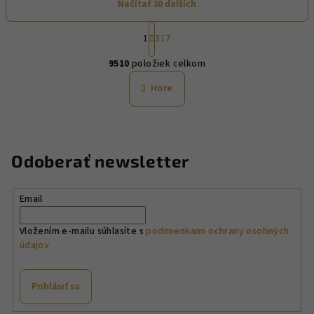
Načítať 30 ďalších
S
1
317
t
O
r
9510
položiek celkom
á
v
n
l
Hore
k
á
o
d
v
a
a
n
c
Odoberať newsletter
i
i
e
e
p
Email
r
v
Vložením e-mailu súhlasíte s
podmienkami ochrany osobných
údajov
k
y
v
Prihlásiť sa
ý
p