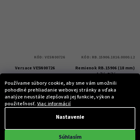
KÓD:
VE5N00726
KÓD:
RB.15906.1816.0000.L2
Versace VE5N00726
Remienok RB.15906 (18 mm)
- bílý, Bílá
Používame súbory cookie, aby sme vám umožnili
€679
€50
pohodlné prehliadanie webovej stránky a vďaka
50 %)
€1 370
Skladem
analýze neustále zlepšovali jej funkcie, výkon a
(–
použiteľnosť.
Viac informácií
Skladem
Nastavenie
Do košíka
Do košíka
Súhlasím