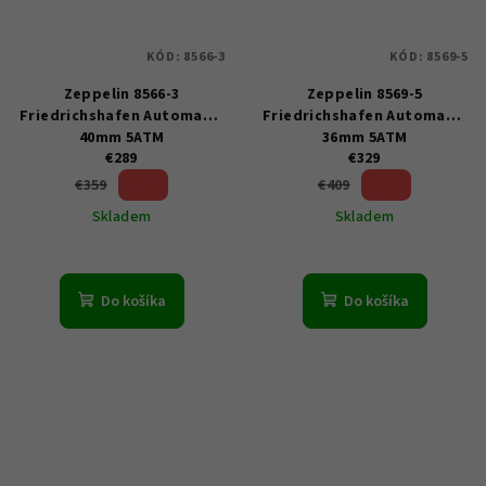
KÓD:
8566-3
KÓD:
8569-5
Zeppelin 8566-3
Zeppelin 8569-5
Friedrichshafen Automatic
Friedrichshafen Automatic
40mm 5ATM
36mm 5ATM
€289
€329
19 %)
19 %)
€359
€409
(–
(–
Skladem
Skladem
Do košíka
Do košíka