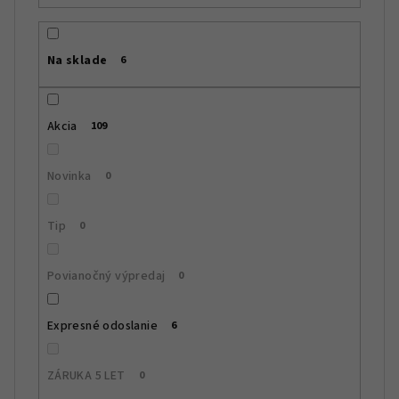
p
r
Na sklade
6
o
d
u
Akcia
109
k
t
Novinka
0
o
v
Tip
0
Povianočný výpredaj
0
Expresné odoslanie
6
ZÁRUKA 5 LET
0