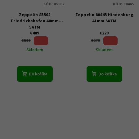
KÓD:
85562
KÓD:
80445
Zeppelin 85562
Zeppelin 80445 Hindenburg
Friedrichshafen 40mm
41mm 5ATM
5ATM
€489
€229
18 %)
17 %)
€599
€279
(–
(–
Skladem
Skladem
Do košíka
Do košíka