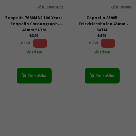
KÓD:
7680MB2
KÓD:
85905
Zeppelin 7680MB2 100 Years
Zeppelin 85905
Zeppelin Chronograph
Friedrichshafen 43mm
43mm 5ATM
5ATM
€329
€449
10 %)
19 %)
€369
€559
(–
(–
Skladem
Skladem
Do košíka
Do košíka