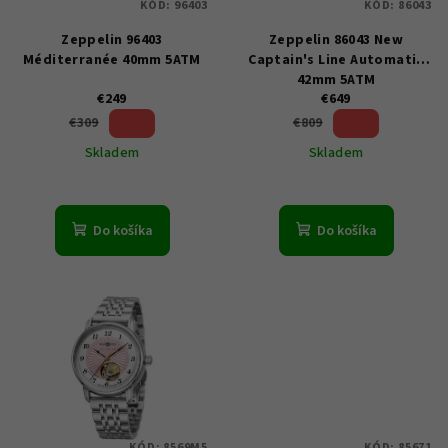
KÓD:
96403
KÓD:
86043
r
Zeppelin 96403
Zeppelin 86043 New
o
Méditerranée 40mm 5ATM
Captain's Line Automatic
d
42mm 5ATM
u
€249
€649
19 %)
19 %)
€309
€809
k
(–
(–
Skladem
Skladem
t
o
v
Do košíka
Do košíka
KÓD:
8569M5
KÓD:
85671