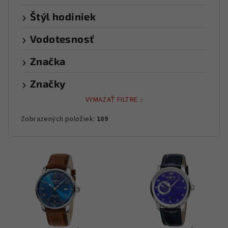
Štýl hodiniek
Vodotesnosť
Značka
Značky
VYMAZAŤ FILTRE
Zobrazených položiek:
109
V
ý
p
i
s
p