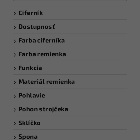
Ciferník
Dostupnosť
Farba ciferníka
Farba remienka
Funkcia
Materiál remienka
Pohlavie
Pohon strojčeka
Sklíčko
Spona