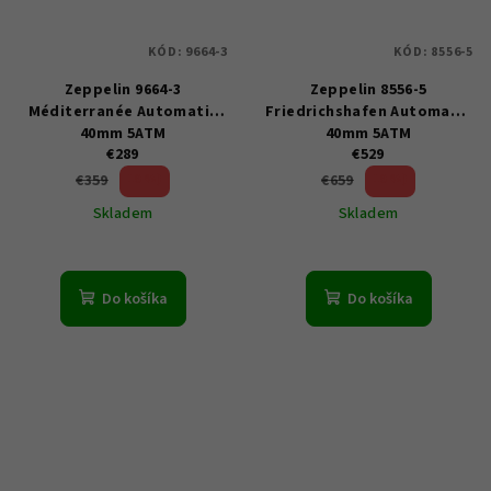
KÓD:
9664-3
KÓD:
8556-5
Zeppelin 9664-3
Zeppelin 8556-5
Méditerranée Automatic
Friedrichshafen Automatic
40mm 5ATM
40mm 5ATM
€289
€529
19 %)
19 %)
€359
€659
(–
(–
Skladem
Skladem
Do košíka
Do košíka