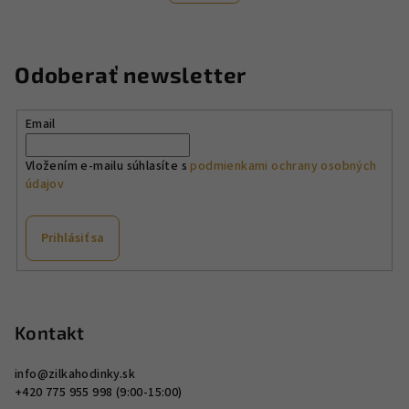
o
d
v
a
a
n
c
Odoberať newsletter
i
i
e
e
p
Email
r
v
Vložením e-mailu súhlasíte s
podmienkami ochrany osobných
údajov
k
y
v
Prihlásiť sa
ý
p
Z
i
á
s
p
Kontakt
u
ä
info
@
zilkahodinky.sk
t
+420 775 955 998 (9:00-15:00)