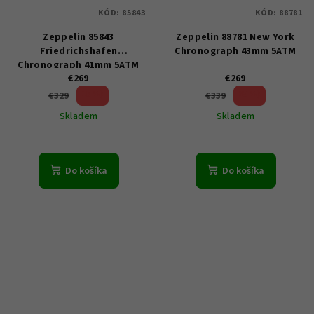
KÓD:
85843
KÓD:
88781
Zeppelin 85843
Zeppelin 88781 New York
Friedrichshafen
Chronograph 43mm 5ATM
Chronograph 41mm 5ATM
€269
€269
18 %)
20 %)
€329
€339
(–
(–
Skladem
Skladem
Do košíka
Do košíka