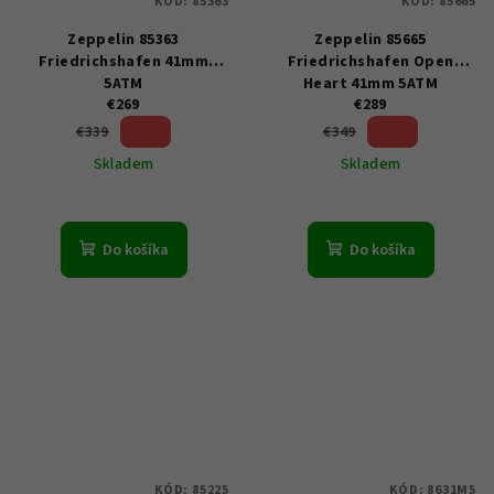
KÓD:
85363
KÓD:
85665
Zeppelin 85363
Zeppelin 85665
Friedrichshafen 41mm
Friedrichshafen Open
5ATM
Heart 41mm 5ATM
€269
€289
20 %)
17 %)
€339
€349
(–
(–
Skladem
Skladem
Do košíka
Do košíka
KÓD:
85225
KÓD:
8631M5