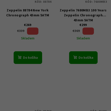
KÓD:
88784
KÓD:
7680MB3
Zeppelin 88784 New York
Zeppelin 7680MB3 100 Years
Chronograph 43mm 5ATM
Zeppelin Chronograph
43mm 5ATM
€269
€299
20 %)
18 %)
€339
€369
(–
(–
Skladem
Skladem
Do košíka
Do košíka