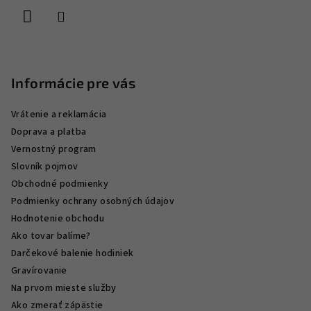
i
e
Informácie pre vás
Vrátenie a reklamácia
Doprava a platba
Vernostný program
Slovník pojmov
Obchodné podmienky
Podmienky ochrany osobných údajov
Hodnotenie obchodu
Ako tovar balíme?
Darčekové balenie hodiniek
Gravírovanie
Na prvom mieste služby
Ako zmerať zápästie