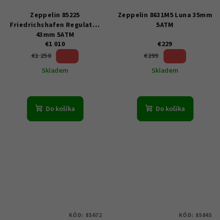
Zeppelin 85225
Zeppelin 8631M5 Luna 35mm
Friedrichshafen Regulator
5ATM
43mm 5ATM
€1 010
€229
19 %)
23 %)
€1 250
€299
(–
(–
Skladem
Skladem
Do košíka
Do košíka
KÓD:
85672
KÓD:
85845