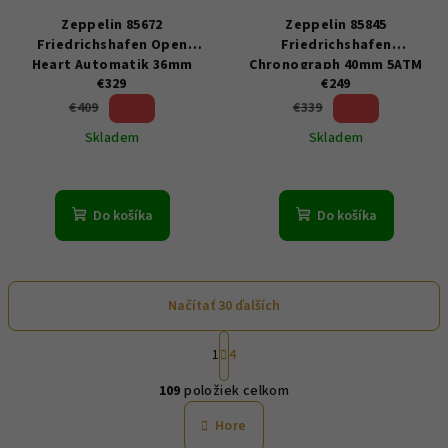
Zeppelin 85672
Zeppelin 85845
Friedrichshafen Open
Friedrichshafen
Heart Automatik 36mm
Chronograph 40mm 5ATM
€329
€249
5ATM
19 %)
26 %)
€409
€339
(–
(–
Skladem
Skladem
Do košíka
Do košíka
Načítať 30 ďalších
S
1
4
t
O
r
109
položiek celkom
á
v
n
l
Hore
k
á