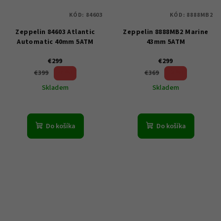
KÓD:
84603
KÓD:
8888MB2
Zeppelin 84603 Atlantic
Zeppelin 8888MB2 Marine
Automatic 40mm 5ATM
43mm 5ATM
€299
€299
25 %)
18 %)
€399
€369
(–
(–
Skladem
Skladem
Do košíka
Do košíka