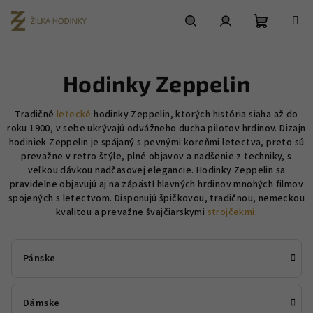
Prejsť
na
obsah
Nákupn
Hľadať
Prihlásenie
Hodinky Zeppelin
košík
Tradičné
letecké
hodinky Zeppelin, ktorých história siaha až do
roku 1900, v sebe ukrývajú odvážneho ducha pilotov hrdinov. Dizajn
hodiniek Zeppelin je spájaný s pevnými koreňmi letectva, preto sú
prevažne v retro štýle, plné objavov a nadšenie z techniky, s
veľkou dávkou nadčasovej elegancie. Hodinky Zeppelin sa
pravidelne objavujú aj na zápästí hlavných hrdinov mnohých filmov
spojených s letectvom. Disponujú špičkovou, tradičnou, nemeckou
kvalitou a prevažne švajčiarskymi
strojčekmi
.
Pánske
Dámske