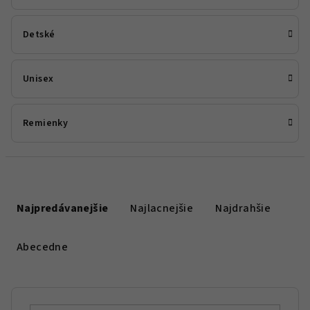
Detské
Unisex
Remienky
R
a
Najpredávanejšie
Najlacnejšie
Najdrahšie
d
e
Abecedne
n
i
e