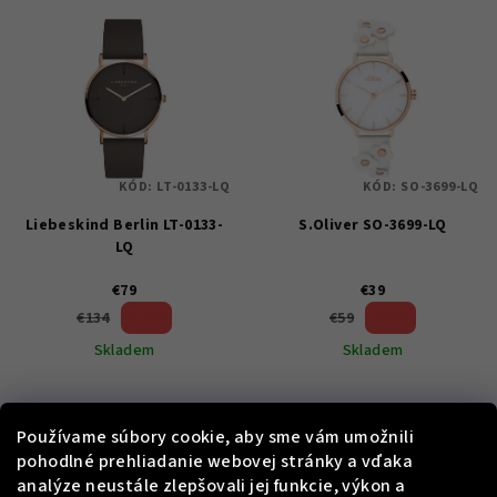
KÓD:
LT-0133-LQ
KÓD:
SO-3699-LQ
Liebeskind Berlin LT-0133-
S.Oliver SO-3699-LQ
LQ
€79
€39
41 %)
33 %)
€134
€59
(–
(–
Skladem
Skladem
Používame súbory cookie, aby sme vám umožnili
Do košíka
Do košíka
pohodlné prehliadanie webovej stránky a vďaka
analýze neustále zlepšovali jej funkcie, výkon a