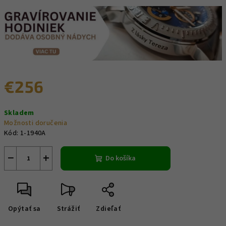
€256
Jednotková
Skladem
cena:
Možnosti doručenia
Kód:
1-1940A
−
+
Do košíka
Opýtať sa
Strážiť
Zdieľať