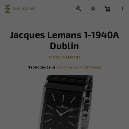
Prejsť
na
obsah
Nákupn
Hľadať
Prihlásenie
Jacques Lemans 1-1940A
košík
Dublin
JACQUES LEMANS
Priemerné
Neohodnotené
Podrobnosti hodnotenia
hodnotenie
produktu
je
0,0
z
5
hviezdičiek.