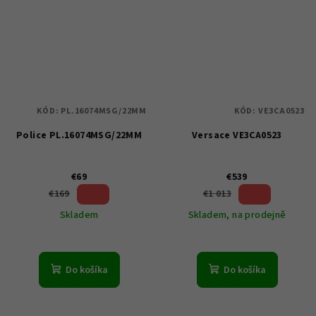
KÓD:
PL.16074MSG/22MM
KÓD:
VE3CA0523
Police PL.16074MSG/22MM
Versace VE3CA0523
€69
€539
59 %)
46 %)
€169
€1 013
(–
(–
Skladem
Skladem, na prodejně
Do košíka
Do košíka