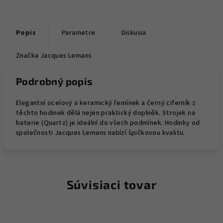
Popis
Parametre
Diskusia
Značka
Jacques Lemans
Podrobný popis
Elegantní ocelový a keramický řemínek a černý ciferník z
těchto hodinek dělá nejen praktický doplněk. Strojek na
baterie (Quartz) je ideální do všech podmínek. Hodinky od
společnosti Jacques Lemans nabízí špičkovou kvalitu.
Súvisiaci tovar