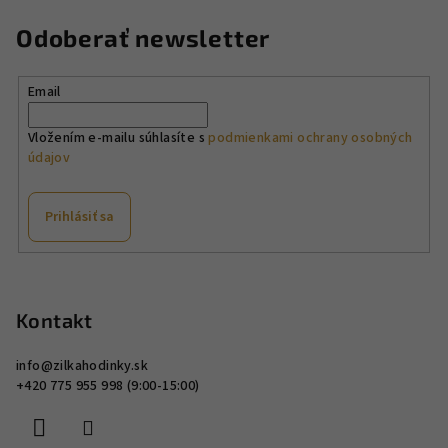
Odoberať newsletter
Email
Vložením e-mailu súhlasíte s
podmienkami ochrany osobných
údajov
Prihlásiť sa
Z
á
p
Kontakt
ä
info
@
zilkahodinky.sk
t
+420 775 955 998 (9:00-15:00)
i
e