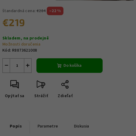
štandardná cena:
€284
–22 %
€219
Jednotková
Skladem, na prodejně
cena:
Možnosti doručenia
Kód:
R8873621008
−
+
Do košíka
Opýtať sa
Strážiť
Zdieľať
Popis
Parametre
Diskusia