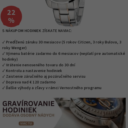
22
–
%
S NÁKUPOM HODINIEK ZÍSKATE NAVIAC:
✓ Predĺženú záruku 30 mesiacov (5 rokov Citizen, 3 roky Bulova, 3
roky Wenger)
✓ Výmenu batérie zadarmo do 6 mesiacov (neplatí pre automatické
hodinky)
✓ Vrátenie nenoseného tovaru do 30 dní
✓ Kontrolu a nastavenie hodiniek
✓ Zaistenie záručného aj pozáručného servisu
✓ Doprava nad € 120 zadarmo
✓ Ďalšie výhody a zľavy v rámci Vernostného programu