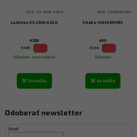
KÓD:
XS.3508.GOLD
KÓD:
V193GMCIMC
Luminox XS.3508.GOLD
Obaku V193GMCIMC
€289
€69
35 %)
33 %)
€449
€104
(–
(–
Skladem, na prodejně
Skladem
Do košíka
Do košíka
Odoberať newsletter
Email