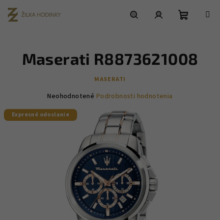
Prejsť
na
obsah
Nákupn
Hľadať
Prihlásenie
Maserati R8873621008
košík
MASERATI
Priemerné
Neohodnotené
Podrobnosti hodnotenia
hodnotenie
Expresné odoslanie
produktu
je
0,0
z
5
hviezdičiek.