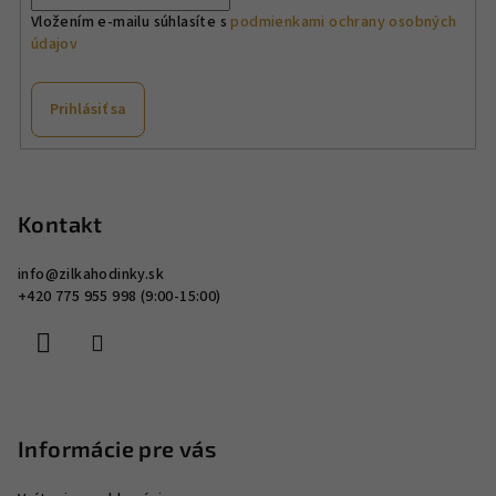
Vložením e-mailu súhlasíte s
podmienkami ochrany osobných
údajov
Prihlásiť sa
Z
á
p
Kontakt
ä
info
@
zilkahodinky.sk
t
+420 775 955 998 (9:00-15:00)
i
e
Informácie pre vás