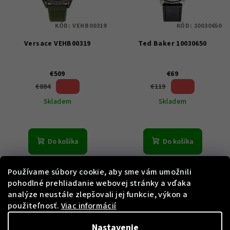
KÓD:
VEHB00319
KÓD:
10030650
Versace VEHB00319
Ted Baker 10030650
€509
€69
42 %)
42 %)
€884
€119
(–
(–
Skladem
Skladem
Do košíka
Do košíka
Používame súbory cookie, aby sme vám umožnili
pohodlné prehliadanie webovej stránky a vďaka
analýze neustále zlepšovali jej funkcie, výkon a
použiteľnosť.
Viac informácií
Nastavenie