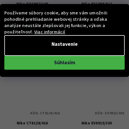
Nike DQ0992/100
Nike EV1095/012
Používame súbory cookie, aby sme vám umožnili
pohodlné prehliadanie webovej stránky a vďaka
€81
€81
analýze neustále zlepšovali jej funkcie, výkon a
Skladem
Skladem
použiteľnosť.
Viac informácií
Nastavenie
Do košíka
Do košíka
Súhlasím
KÓD:
CT8128/416
KÓD:
EV0915/303
Nike CT8128/416
Nike EV0915/303