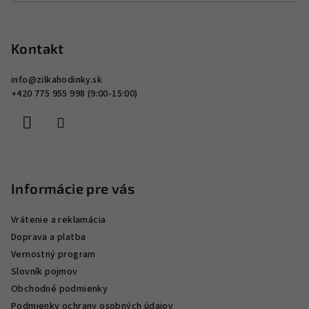
y
Z
v
á
ý
p
Kontakt
p
ä
i
info
@
zilkahodinky.sk
s
t
+420 775 955 998 (9:00-15:00)
u
i
e
Informácie pre vás
Vrátenie a reklamácia
Doprava a platba
Vernostný program
Slovník pojmov
Obchodné podmienky
Podmienky ochrany osobných údajov