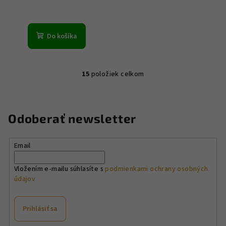
Do košíka
15
položiek celkom
O
v
l
á
Odoberať newsletter
d
a
Email
c
i
Vložením e-mailu súhlasíte s
podmienkami ochrany osobných
e
údajov
p
r
v
Prihlásiť sa
k