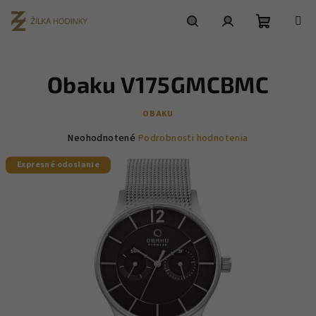
Prejsť
na
obsah
Nákupn
Hľadať
Prihlásenie
Obaku V175GMCBMC
košík
OBAKU
Priemerné
Neohodnotené
Podrobnosti hodnotenia
hodnotenie
Expresné odoslanie
produktu
je
0,0
z
5
hviezdičiek.