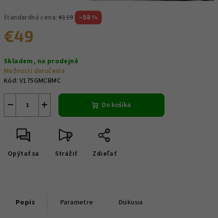
štandardná cena:
€119
–58 %
€49
Jednotková
Skladem, na prodejně
cena:
Možnosti doručenia
Kód:
V175GMCBMC
−
+
Do košíka
Opýtať sa
Strážiť
Zdieľať
Popis
Parametre
Diskusia