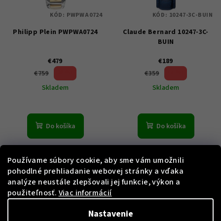
KÓD:
PWPWA0724
KÓD:
10247-3C-BUIN
Philipp Plein PWPWA0724
Claude Bernard 10247-3C-
BUIN
€479
€189
36 %)
47 %)
€759
€359
(–
(–
Skladem
Skladem
Do košíka
Do košíka
Používame súbory cookie, aby sme vám umožnili
pohodlné prehliadanie webovej stránky a vďaka
analýze neustále zlepšovali jej funkcie, výkon a
použiteľnosť.
Viac informácií
Nastavenie