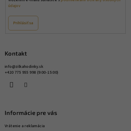
údajov
Prihlásiť sa
Z
á
p
Kontakt
ä
info
@
zilkahodinky.sk
t
+420 775 955 998 (9:00-15:00)
i
e
Informácie pre vás
Vrátenie a reklamácia