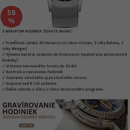
58
–
%
S NÁKUPOM HODINIEK ZÍSKATE NAVIAC:
✓ Predĺženú záruku 30 mesiacov (5 rokov Citizen, 3 roky Bulova, 3
roky Wenger)
✓ Výmenu batérie zadarmo do 6 mesiacov (neplatí pre automatické
hodinky)
✓ Vrátenie nenoseného tovaru do 30 dní
✓ Kontrolu a nastavenie hodiniek
✓ Zaistenie záručného aj pozáručného servisu
✓ Doprava nad € 120 zadarmo
✓ Ďalšie výhody a zľavy v rámci Vernostného programu