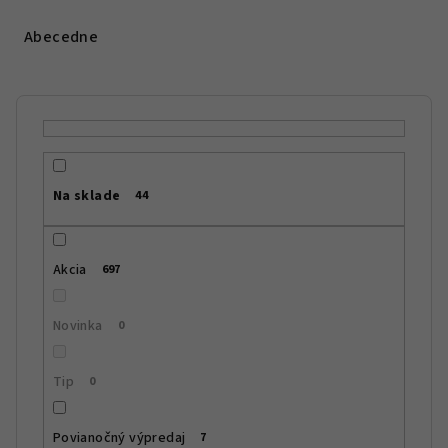
d
e
Abecedne
n
i
e
p
r
Na sklade
44
o
d
u
Akcia
697
k
t
Novinka
0
o
v
Tip
0
Povianočný výpredaj
7