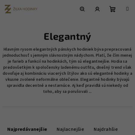
Prejsť
na
obsah
Nákupn
Hľadať
Prihlásenie
Elegantný
košík
Hlavným rysom elegantných pánskych hodiniek býva prepracovaná
jednoduchosť s jemným slávnostným nádychom. Platí, že čím menej
je farieb a funkcií na hodinkách, tým sú elegantnejšie. Hodia sa
predovšetkým k spoločensky ladenému outfitu, dnešný trend však
dovoľuje aj kombináciu viacerých štýlov ako sú elegantné hodinky a
vkusne zvolené neformálne oblečenie. Elegantné hodinky bývajú
spravidla decentné a nestarnúce. Aj keď pravidlá sú niekedy od
toho, aby sa porušovali ...
R
a
Najpredávanejšie
Najlacnejšie
Najdrahšie