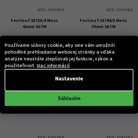
KÓD:
F20736/4
KÓD:
F16744/5
Festina F20736/4 Mens
Festina F16744/5 Mens
42mm 5ATM
39mm 5ATM
€102
€102
Používame súbory cookie, aby sme vám umožnili
Skladem
Skladem
pohodlné prehliadanie webovej stránky a vďaka
analýze neustále zlepšovali jej funkcie, výkon a
použiteľnosť.
Viac informácií
Do košíka
Do košíka
Nastavenie
Súhlasím
KÓD:
F20738/4
KÓD:
F16376/7