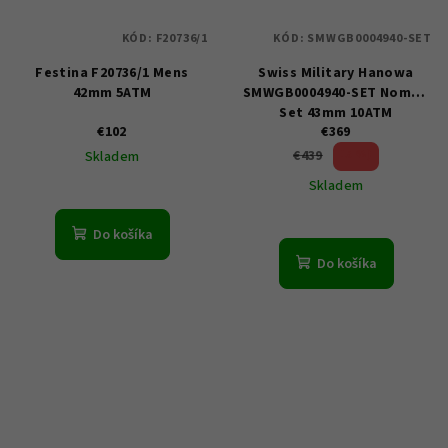
KÓD:
F20736/1
KÓD:
SMWGB0004940-SET
Festina F20736/1 Mens
Swiss Military Hanowa
42mm 5ATM
SMWGB0004940-SET Nomad
Set 43mm 10ATM
€102
€369
15 %)
€439
Skladem
(–
Skladem
Do košíka
Do košíka