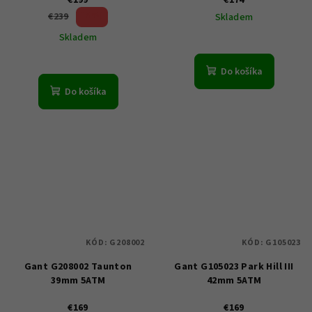
16 %)
€239
Skladem
(–
Skladem
Do košíka
Do košíka
KÓD:
G208002
KÓD:
G105023
Gant G208002 Taunton
Gant G105023 Park Hill III
39mm 5ATM
42mm 5ATM
€169
€169