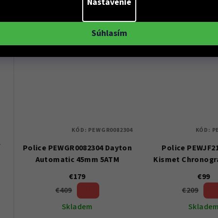
Nastavenie
Do košíka
Do koší
Súhlasím
KÓD:
PEWGR0082304
KÓD:
P
 Dámské
Police PEWGR0082304 Dayton
Police PEWJF2
Automatic 45mm 5ATM
Kismet Chronog
5ATM
107
€179
€99
€409
€209
56 %)
52 
(–
(–
Skladem
Sklade
0