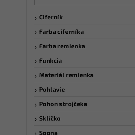
Ciferník
Farba ciferníka
Farba remienka
Funkcia
Materiál remienka
Pohlavie
Pohon strojčeka
Sklíčko
Spona