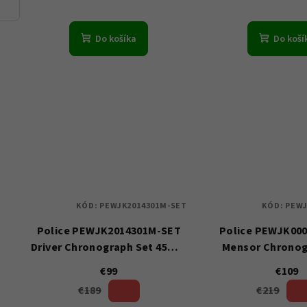
Do košíka
Do koší
KÓD:
PEWJK2014301M-SET
KÓD:
PEWJ
Police PEWJK2014301M-SET
Police PEWJK00
Driver Chronograph Set 45mm
Mensor Chronog
5ATM
44mm 5A
€99
€109
€189
€219
47 %)
50 
(–
(–