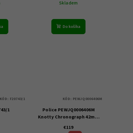
m
Skladem
ka
Do košíka
KÓD:
F20743/1
KÓD:
PEWJQ0006406M
743/1
Police PEWJQ0006406M
Knotty Chronograph 42mm
5ATM
€119