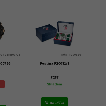
ÓD:
VE5N00726
KÓD:
F20081/3
N00726
Festina F20081/3
€287
 %)
Skladem
m
Do košíka