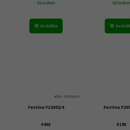
Skladem
Sklade
Do košíka
Do koší
KÓD:
F22002/4
Festina F22002/4
Festina F20
€401
€195