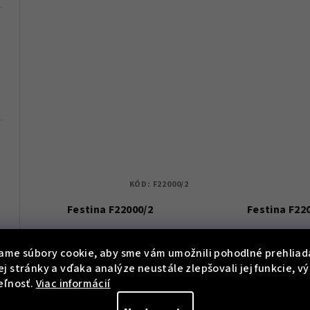
KÓD:
F22000/2
Festina F22000/2
Festina F22
€287
€256
ame súbory cookie, aby sme vám umožnili pohodlné prehliad
j stránky a vďaka analýze neustále zlepšovali jej funkcie, v
Skladem
Sklade
eľnosť.
Viac informácií