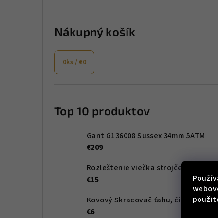
Nákupný košík
0
ks /
€0
Top 10 produktov
Gant G136008 Sussex 34mm 5ATM
€209
Rozleštenie viečka strojčeka pred gravírovaním
Použív
€15
webove
použit
Kovový Skracovač ťahu, čierny
€6