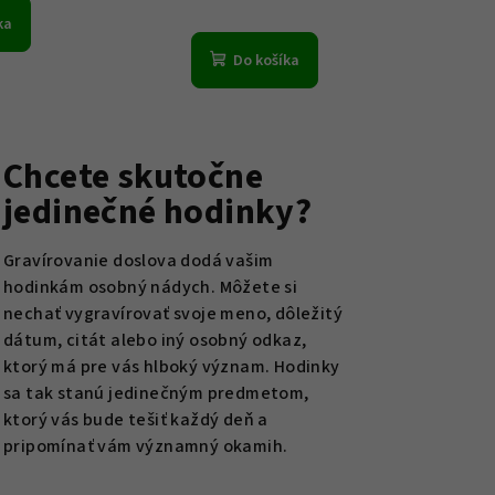
ka
Do košíka
Chcete skutočne
jedinečné hodinky?
Gravírovanie doslova dodá vašim
hodinkám osobný nádych. Môžete si
nechať vygravírovať svoje meno, dôležitý
dátum, citát alebo iný osobný odkaz,
ktorý má pre vás hlboký význam. Hodinky
sa tak stanú jedinečným predmetom,
ktorý vás bude tešiť každý deň a
pripomínať vám významný okamih.