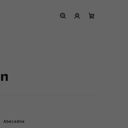
Hľadať
Prihlásenie
Nákupný
košík
un
Abecedne