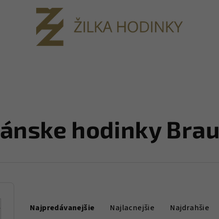
ánske hodinky Bra
R
Najpredávanejšie
Najlacnejšie
Najdrahšie
a