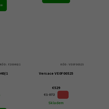
ka
KÓD:
F20040/1
KÓD:
VE0F00525
040/1
Versace VE0F00525
€529
€1 072
m
50 %)
(–
Skladem