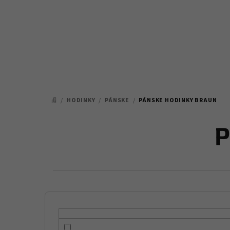
Prejsť
na
obsah
/
HODINKY
/
PÁNSKE
/
PÁNSKE HODINKY BRAUN
DOMOV
P
B
o