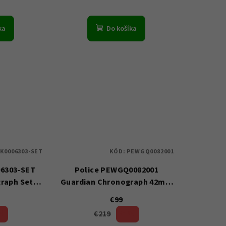
ka
Do košíka
K0006303-SET
KÓD:
PEWGQ0082001
06303-SET
Police PEWGQ0082001
raph Set
Guardian Chronograph 42mm
TM
5ATM
€99
€219
%)
54 %)
(–