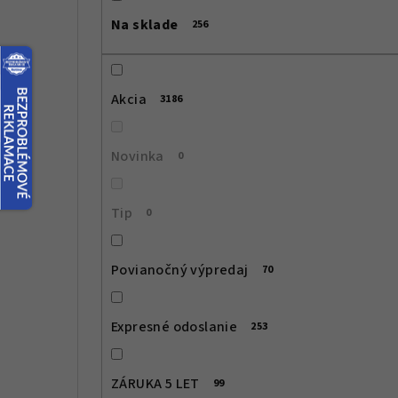
č
Na sklade
256
n
ý
Akcia
3186
p
a
Novinka
0
n
e
Tip
0
l
Povianočný výpredaj
70
Expresné odoslanie
253
ZÁRUKA 5 LET
99