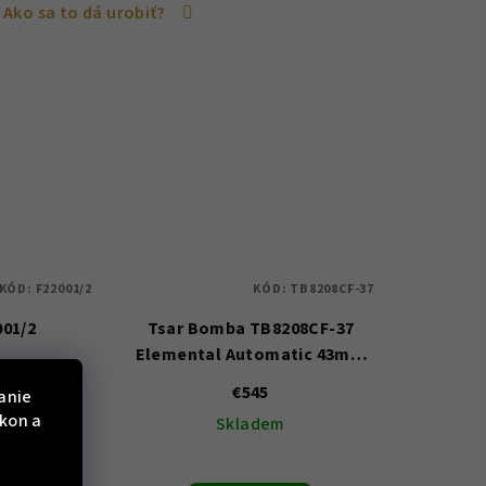
Ako sa to dá urobiť?
KÓD:
F22001/2
KÓD:
TB8208CF-37
001/2
Tsar Bomba TB8208CF-37
Elemental Automatic 43mm
5ATM
€545
anie
ýkon a
m
Skladem