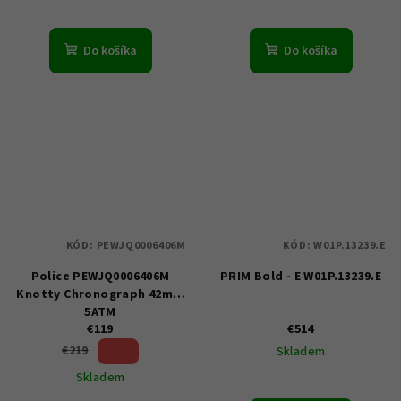
Do košíka
Do košíka
KÓD:
PEWJQ0006406M
KÓD:
W01P.13239.E
Police PEWJQ0006406M
PRIM Bold - E W01P.13239.E
Knotty Chronograph 42mm
5ATM
€119
€514
45 %)
€219
Skladem
(–
Skladem