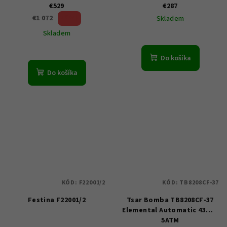
€529
€287
50 %)
€1 072
Skladem
(–
Skladem
Do košíka
Do košíka
KÓD:
F22001/2
KÓD:
TB8208CF-37
Festina F22001/2
Tsar Bomba TB8208CF-37
Elemental Automatic 43mm
5ATM