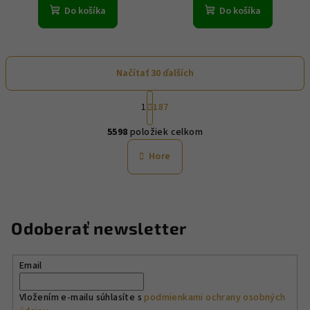
Do košíka
Do košíka
Načítať 30 ďalších
S
1
187
t
O
r
5598
položiek celkom
á
v
n
l
Hore
k
á
o
d
v
a
a
n
c
Odoberať newsletter
i
i
e
e
p
Email
r
v
Vložením e-mailu súhlasíte s
podmienkami ochrany osobných