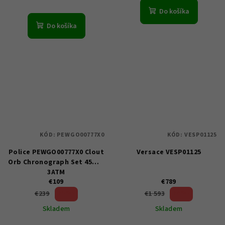
Do košíka
Do košíka
KÓD:
PEWGO00777X0
KÓD:
VESP01125
Police PEWGO00777X0 Clout
Versace VESP01125
Orb Chronograph Set 45mm
3ATM
€109
€789
54 %)
50 %)
€239
€1 593
(–
(–
Skladem
Skladem