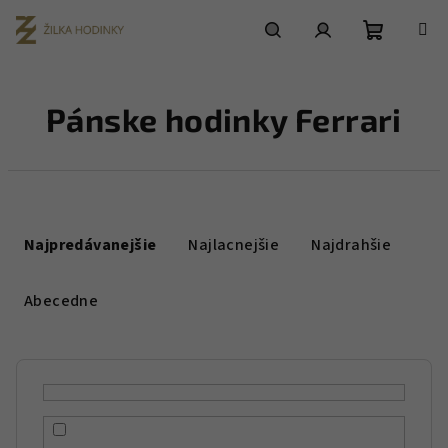
Prejsť
na
obsah
Nákupn
Hľadať
Prihlásenie
Pánske hodinky Ferrari
košík
R
a
Najpredávanejšie
Najlacnejšie
Najdrahšie
d
e
Abecedne
n
i
e
p
r