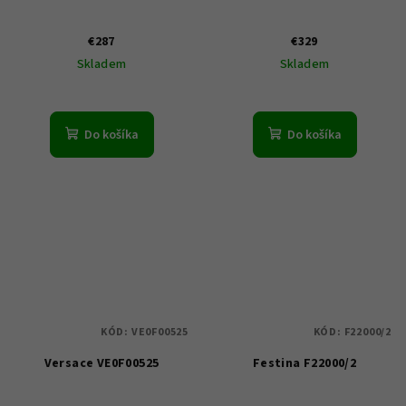
€287
€329
Skladem
Skladem
Do košíka
Do košíka
KÓD:
VE0F00525
KÓD:
F22000/2
Versace VE0F00525
Festina F22000/2