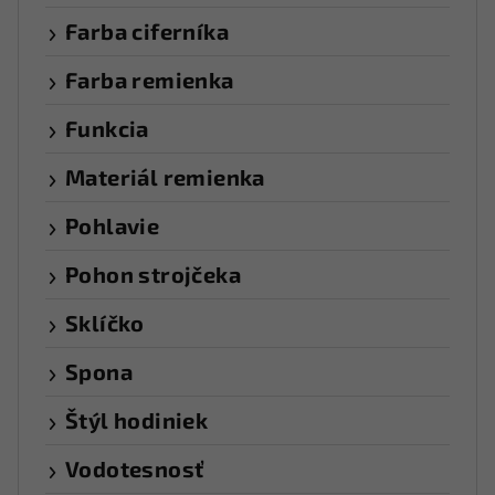
Farba ciferníka
Farba remienka
Funkcia
Materiál remienka
Pohlavie
Pohon strojčeka
Sklíčko
Spona
Štýl hodiniek
Vodotesnosť