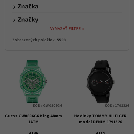
Značka
Značky
VYMAZAŤ FILTRE
Zobrazených položiek:
5598
V
ý
p
i
s
p
KÓD:
GW0806G6
KÓD:
1791326
r
Guess GW0806G6 King 48mm
Hodinky TOMMY HILFIGER
o
1ATM
model DENIM 1791326
d
€149
€112