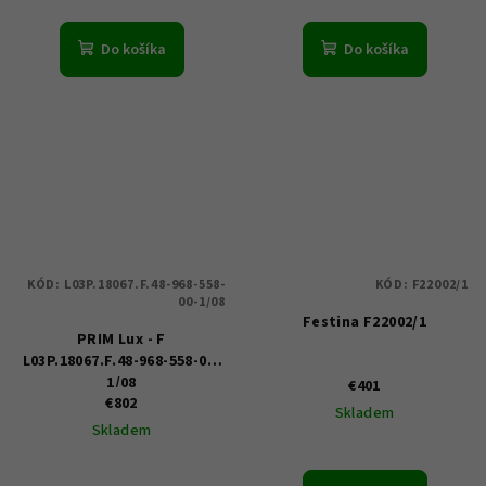
Do košíka
Do košíka
KÓD:
L03P.18067.F.48-968-558-
KÓD:
F22002/1
00-1/08
Festina F22002/1
PRIM Lux - F
L03P.18067.F.48-968-558-00-
1/08
€401
€802
Skladem
Skladem