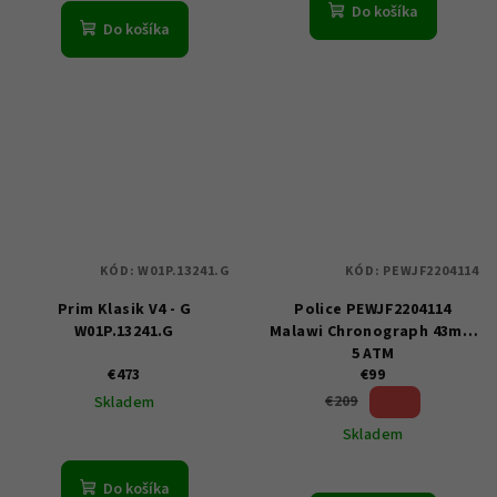
Do košíka
Do košíka
KÓD:
W01P.13241.G
KÓD:
PEWJF2204114
Prim Klasik V4 - G
Police PEWJF2204114
W01P.13241.G
Malawi Chronograph 43mm
5 ATM
€473
€99
52 %)
€209
Skladem
(–
Skladem
Do košíka