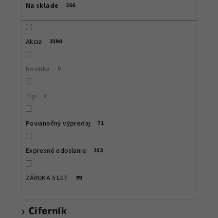
Na sklade
256
o
d
u
Akcia
3190
k
t
Novinka
0
o
v
Tip
0
Povianočný výpredaj
71
Expresné odoslanie
253
ZÁRUKA 5 LET
99
Ciferník