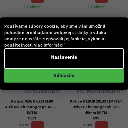
Skladem
Skladem
Používame súbory cookie, aby sme vám umožnili
Do košíka
Do košíka
pohodlné prehliadanie webovej stránky a vďaka
analýze neustále zlepšovali jej funkcie, výkon a
použiteľnosť.
Viac informácií
Nastavenie
Súhlasím
KÓD:
PEWGK2239106
KÓD:
PEWJK2014301M-SET
Police PEWGK2239106
Police PEWJK2014301M-SET
Airflow Chronograph 43mm
Driver Chronograph Set
5ATM
45mm 5ATM
€119
€99
57 %)
47 %)
€279
€189
(–
(–