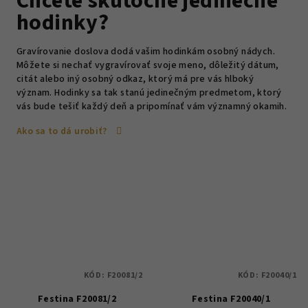
Chcete skutočne jedinečné
hodinky?
Gravírovanie doslova dodá vašim hodinkám osobný nádych.
Môžete si nechať vygravírovať svoje meno, dôležitý dátum,
citát alebo iný osobný odkaz, ktorý má pre vás hlboký
význam. Hodinky sa tak stanú jedinečným predmetom, ktorý
vás bude tešiť každý deň a pripomínať vám významný okamih.
Ako sa to dá urobiť?
KÓD:
F20081/2
KÓD:
F20040/1
Festina F20081/2
Festina F20040/1