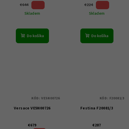
50 %)
37 %)
€644
€224
(–
(–
Skladem
Skladem
Do košíka
Do košíka
KÓD:
VE5N00726
KÓD:
F20081/3
Versace VE5N00726
Festina F20081/3
€679
€287