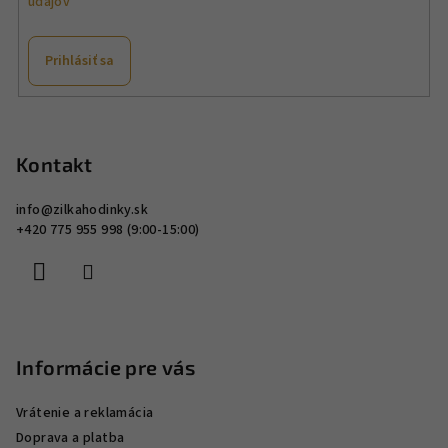
údajov
k
y
v
Prihlásiť sa
ý
p
Z
i
á
s
p
Kontakt
u
ä
info
@
zilkahodinky.sk
t
+420 775 955 998 (9:00-15:00)
i
e
Informácie pre vás
Vrátenie a reklamácia
Doprava a platba