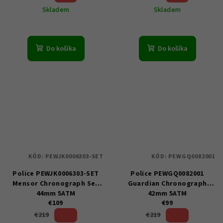
Skladem
Skladem
Do košíka
Do košíka
KÓD:
PEWJK0006303-SET
KÓD:
PEWGQ0082001
Police PEWJK0006303-SET
Police PEWGQ0082001
Mensor Chronograph Set
Guardian Chronograph
44mm 5ATM
42mm 5ATM
€109
€99
50 %)
54 %)
€219
€219
(–
(–