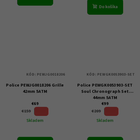
Do košíka
KÓD:
PEWJG0018206
KÓD:
PEWGK0053903-SET
Police PEWJG0018206 Grille
Police PEWGK0053903-SET
42mm 5ATM
Soul Chronograph Set
44mm 5ATM
€69
€99
56 %)
52 %)
€159
€209
(–
(–
Skladem
Skladem