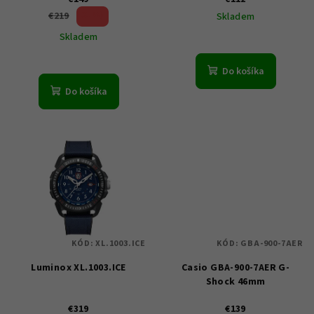
u
31 %)
€219
Skladem
k
(–
Skladem
t
o
Do košíka
v
Do košíka
KÓD:
XL.1003.ICE
KÓD:
GBA-900-7AER
Luminox XL.1003.ICE
Casio GBA-900-7AER G-
Shock 46mm
€319
€139