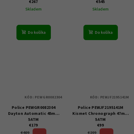
€267
€545
Skladem
Skladem
Do košíka
Do košíka
KÓD:
PEWGR0082304
KÓD:
PEWJF2195141M
Police PEWGR0082304
Police PEWJF2195141M
Dayton Automatic 45mm
Kismet Chronograph 47mm
5ATM
5ATM
€179
€99
56 %)
52 %)
€409
€209
(–
(–