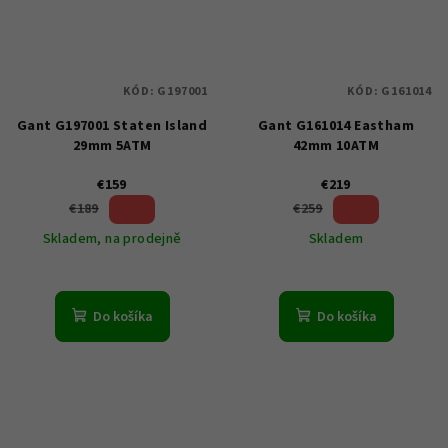
KÓD:
G197001
KÓD:
G161014
Gant G197001 Staten Island
Gant G161014 Eastham
29mm 5ATM
42mm 10ATM
€159
€219
15 %)
15 %)
€189
€259
(–
(–
Skladem, na prodejně
Skladem
Do košíka
Do košíka