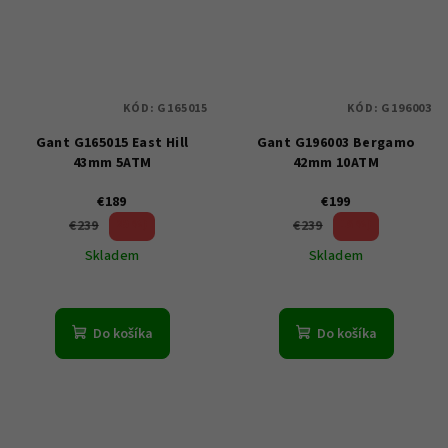
KÓD:
G165015
KÓD:
G196003
Gant G165015 East Hill
Gant G196003 Bergamo
43mm 5ATM
42mm 10ATM
€189
€199
20 %)
16 %)
€239
€239
(–
(–
Skladem
Skladem
Do košíka
Do košíka