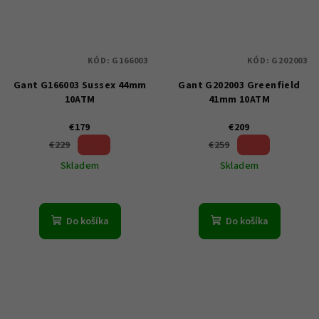
KÓD:
G166003
KÓD:
G202003
Gant G166003 Sussex 44mm
Gant G202003 Greenfield
10ATM
41mm 10ATM
€179
€209
21 %)
19 %)
€229
€259
(–
(–
Skladem
Skladem
Do košíka
Do košíka