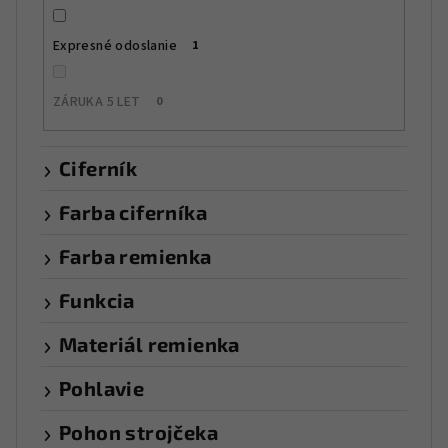
Expresné odoslanie
1
ZÁRUKA 5 LET
0
Ciferník
Farba ciferníka
Farba remienka
Funkcia
Materiál remienka
Pohlavie
Pohon strojčeka