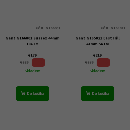
KÓD:
G166001
KÓD:
G165021
Gant G166001 Sussex 44mm
Gant G165021 East Hill
10ATM
43mm 5ATM
€179
€219
21 %)
21 %)
€229
€279
(–
(–
Skladem
Skladem
Do košíka
Do košíka