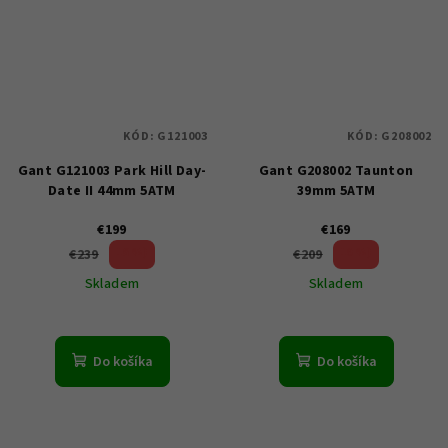
KÓD:
G121003
KÓD:
G208002
Gant G121003 Park Hill Day-
Gant G208002 Taunton
Date II 44mm 5ATM
39mm 5ATM
€199
€169
16 %)
19 %)
€239
€209
(–
(–
Skladem
Skladem
Do košíka
Do košíka