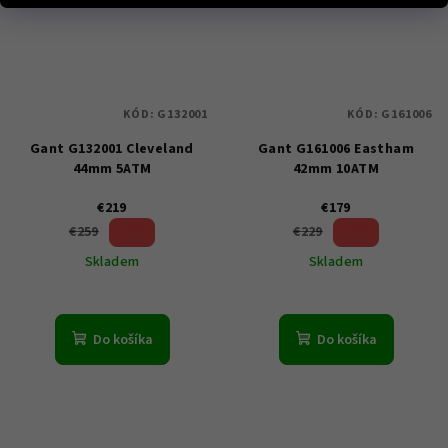
KÓD:
G132001
KÓD:
G161006
Gant G132001 Cleveland
Gant G161006 Eastham
44mm 5ATM
42mm 10ATM
€219
€179
15 %)
21 %)
€259
€229
(–
(–
Skladem
Skladem
Do košíka
Do košíka