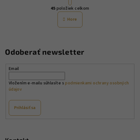
O
r
45
položiek celkom
á
v
n
l
Hore
k
á
o
d
v
a
a
n
c
Odoberať newsletter
i
i
e
e
p
Email
r
v
Vložením e-mailu súhlasíte s
podmienkami ochrany osobných
údajov
k
y
v
Prihlásiť sa
ý
p
Z
i
á
s