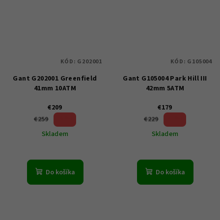
KÓD:
G202001
KÓD:
G105004
Gant G202001 Greenfield
Gant G105004 Park Hill III
41mm 10ATM
42mm 5ATM
€209
€179
19 %)
21 %)
€259
€229
(–
(–
Skladem
Skladem
Do košíka
Do košíka