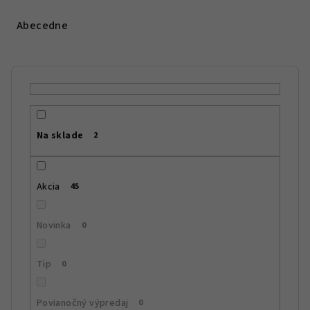
d
e
Abecedne
n
i
e
p
r
Na sklade
2
o
d
u
Akcia
45
k
t
Novinka
0
o
v
Tip
0
Povianočný výpredaj
0