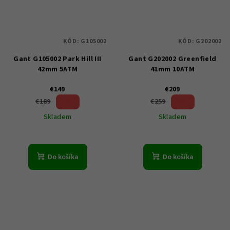
KÓD:
G105002
KÓD:
G202002
Gant G105002 Park Hill III
Gant G202002 Greenfield
42mm 5ATM
41mm 10ATM
€149
€209
21 %)
19 %)
€189
€259
(–
(–
Skladem
Skladem
Do košíka
Do košíka