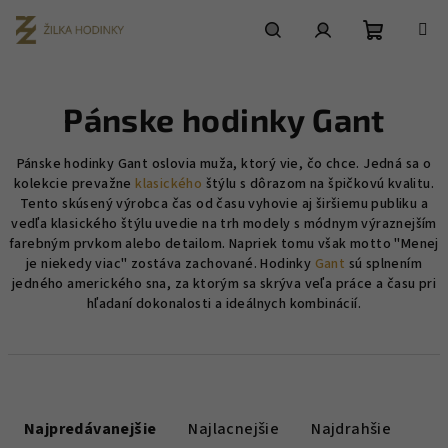
Prejsť
na
obsah
Nákupn
Hľadať
Prihlásenie
Pánske hodinky Gant
košík
Pánske hodinky Gant oslovia muža, ktorý vie, čo chce. Jedná sa o
kolekcie prevažne
klasického
štýlu s dôrazom na špičkovú kvalitu.
Tento skúsený výrobca čas od času vyhovie aj širšiemu publiku a
vedľa klasického štýlu uvedie na trh modely s módnym výraznejším
farebným prvkom alebo detailom. Napriek tomu však motto "Menej
je niekedy viac" zostáva zachované. Hodinky
Gant
sú splnením
jedného amerického sna, za ktorým sa skrýva veľa práce a času pri
hľadaní dokonalosti a ideálnych kombinácií.
R
a
Najpredávanejšie
Najlacnejšie
Najdrahšie