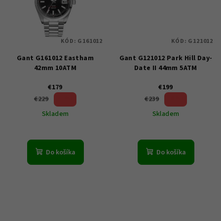
KÓD:
G161012
KÓD:
G121012
Gant G161012 Eastham
Gant G121012 Park Hill Day-
42mm 10ATM
Date II 44mm 5ATM
€179
€199
21 %)
16 %)
€229
€239
(–
(–
Skladem
Skladem
Do košíka
Do košíka