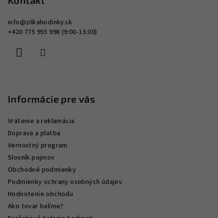
p
Kontakt
u
ä
info
@
zilkahodinky.sk
t
+420 775 955 998 (9:00-15:00)
i
e
Informácie pre vás
Vrátenie a reklamácia
Doprava a platba
Vernostný program
Slovník pojmov
Obchodné podmienky
Podmienky ochrany osobných údajov
Hodnotenie obchodu
Ako tovar balíme?