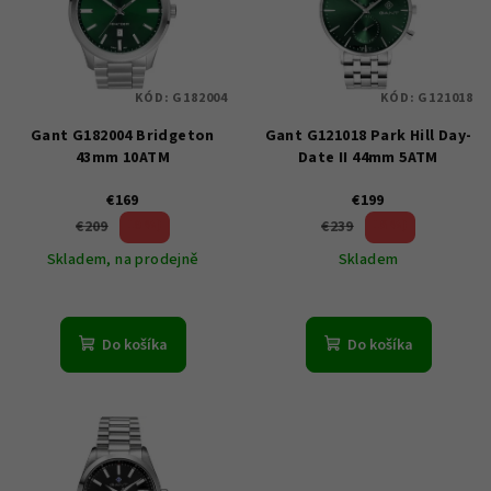
i
s
p
KÓD:
G182004
KÓD:
G121018
r
Gant G182004 Bridgeton
Gant G121018 Park Hill Day-
o
43mm 10ATM
Date II 44mm 5ATM
d
u
€169
€199
19 %)
16 %)
€209
€239
k
(–
(–
Skladem, na prodejně
Skladem
t
o
v
Do košíka
Do košíka