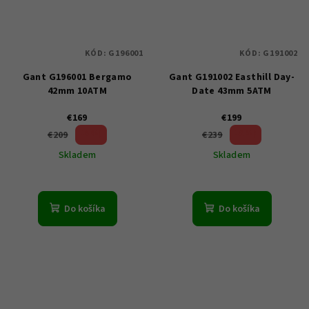
KÓD:
G196001
KÓD:
G191002
Gant G196001 Bergamo
Gant G191002 Easthill Day-
42mm 10ATM
Date 43mm 5ATM
€169
€199
19 %)
16 %)
€209
€239
(–
(–
Skladem
Skladem
Do košíka
Do košíka