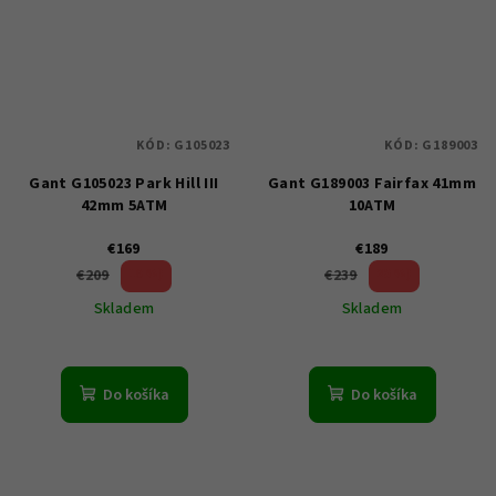
KÓD:
G105023
KÓD:
G189003
Gant G105023 Park Hill III
Gant G189003 Fairfax 41mm
42mm 5ATM
10ATM
€169
€189
19 %)
20 %)
€209
€239
(–
(–
Skladem
Skladem
Do košíka
Do košíka