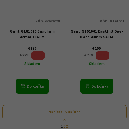
KÓD:
G161020
KÓD:
G191001
Gant G161020 Eastham
Gant G191001 Easthill Day-
42mm 10ATM
Date 43mm 5ATM
€179
€199
21 %)
16 %)
€229
€239
(–
(–
Skladem
Skladem
Do košíka
Do košíka
Načítať 15 ďalších
S
1
2
t