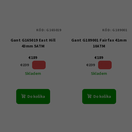
KÓD:
G165019
KÓD:
G189001
Gant G165019 East Hill
Gant G189001 Fairfax 41mm
43mm 5ATM
10ATM
€189
€189
20 %)
20 %)
€239
€239
(–
(–
Skladem
Skladem
Do košíka
Do košíka