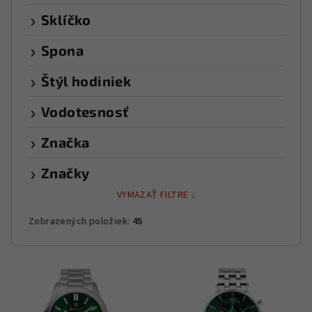
Sklíčko
Spona
Štýl hodiniek
Vodotesnosť
Značka
Značky
VYMAZAŤ FILTRE
Zobrazených položiek:
45
V
ý
p