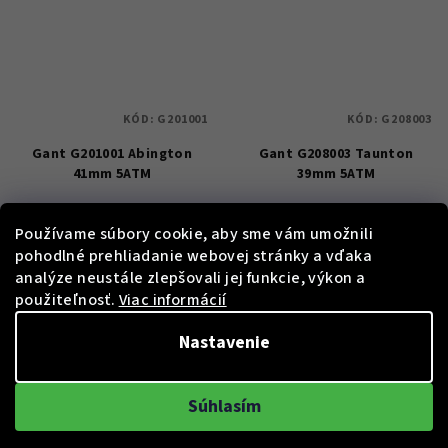
KÓD:
G201001
KÓD:
G208003
Gant G201001 Abington
Gant G208003 Taunton
41mm 5ATM
39mm 5ATM
€149
€169
Používame súbory cookie, aby sme vám umožnili
21 %)
19 %)
€189
€209
(–
(–
pohodlné prehliadanie webovej stránky a vďaka
Skladem
Skladem
analýze neustále zlepšovali jej funkcie, výkon a
použiteľnosť.
Viac informácií
Nastavenie
Do košíka
Do košíka
Súhlasím