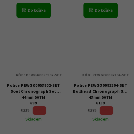
Do košíka
Do košíka
KÓD:
PEWGK0053902-SET
KÓD:
PEWGO0092204-SET
Police PEWGK0053902-SET
Police PEWGO0092204-SET
Soul Chronograph Set
Bullhead Chronograph Set
44mm 5ATM
43mm 5ATM
€99
€139
54 %)
50 %)
€219
€279
(–
(–
Skladem
Skladem