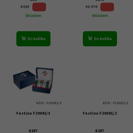
u
56 %)
50 %)
€229
€1 370
k
(–
(–
Skladem
Skladem
t
o
v
Do košíka
Do košíka
KÓD:
F20081/3
KÓD:
F20081/2
Festina F20081/3
Festina F20081/2
€287
€287