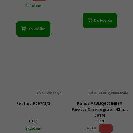
Skladem
Do košíka
Do košíka
KÓD:
F20743/1
KÓD:
PEWJQ0006406M
Festina F20743/1
Police PEWJQ0006406M
Knotty Chronograph 42mm
5ATM
€195
€119
45 %)
€219
Skladem
(–