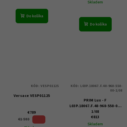
Skladem
Do košíka
Do košíka
KÓD:
VESP01125
KÓD:
L03P.18067.F.48-968-558-
00-1/08
Versace VESP01125
PRIM Lux - F
L03P.18067.F.48-968-558-00-
1/08
€789
€813
50 %)
€1 593
(–
Skladem