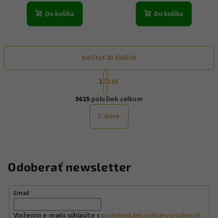
Do košíka
Do košíka
Načítať 30 ďalších
S
1
188
t
O
r
5615
položiek celkom
á
v
n
l
Hore
k
á
o
d
v
a
a
n
c
Odoberať newsletter
i
i
e
e
p
Email
r
v
Vložením e-mailu súhlasíte s
podmienkami ochrany osobných