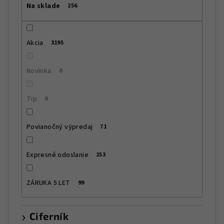
Na sklade
256
o
d
u
Akcia
3195
k
t
Novinka
0
o
v
Tip
0
Povianočný výpredaj
71
Expresné odoslanie
253
ZÁRUKA 5 LET
99
Ciferník