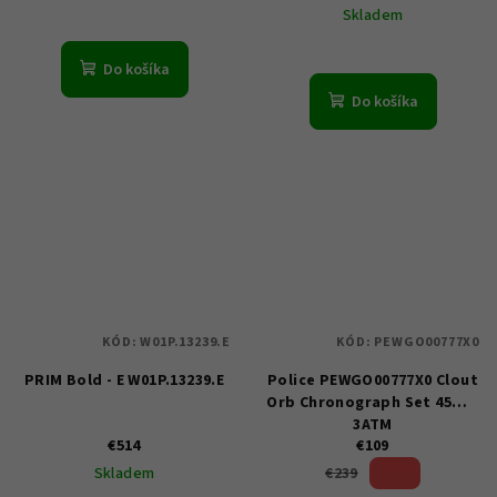
Skladem
Do košíka
Do košíka
KÓD:
W01P.13239.E
KÓD:
PEWGO00777X0
PRIM Bold - E W01P.13239.E
Police PEWGO00777X0 Clout
Orb Chronograph Set 45mm
3ATM
€514
€109
54 %)
€239
Skladem
(–