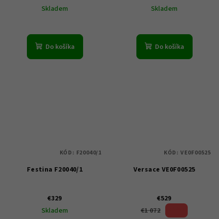
Skladem
Skladem
Do košíka
Do košíka
KÓD:
F20040/1
KÓD:
VE0F00525
Festina F20040/1
Versace VE0F00525
€329
€529
50 %)
€1 072
Skladem
(–