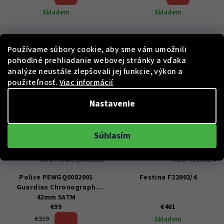
Skladem
Skladem
Používame súbory cookie, aby sme vám umožnili
Do košíka
Do košíka
pohodlné prehliadanie webovej stránky a vďaka
analýze neustále zlepšovali jej funkcie, výkon a
použiteľnosť.
Viac informácií
Nastavenie
Súhlasím
KÓD:
PEWGQ0082001
KÓD:
F22002/4
Police PEWGQ0082001
Festina F22002/4
Guardian Chronograph
42mm 5ATM
€99
€401
54 %)
€219
Skladem
(–