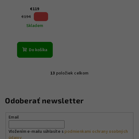
€119
38 %)
€194
(–
Skladem
Do košíka
13
položiek celkom
O
v
l
á
Odoberať newsletter
d
a
Email
c
i
Vložením e-mailu súhlasíte s
podmienkami ochrany osobných
e
údajov