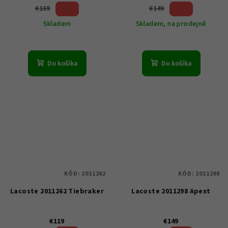
23 %)
20 %)
€169
€149
(–
(–
Skladem
Skladem, na prodejně
Do košíka
Do košíka
KÓD:
2011262
KÓD:
2011298
Lacoste 2011262 Tiebraker
Lacoste 2011298 Apext
€119
€149