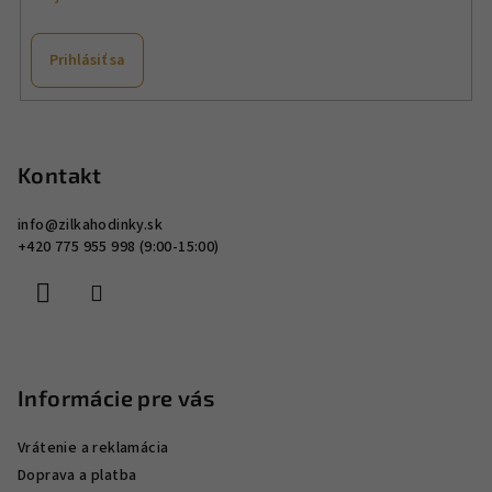
p
r
v
Prihlásiť sa
k
y
Z
v
á
ý
p
Kontakt
p
ä
i
info
@
zilkahodinky.sk
s
t
+420 775 955 998 (9:00-15:00)
u
i
e
Informácie pre vás
Vrátenie a reklamácia
Doprava a platba