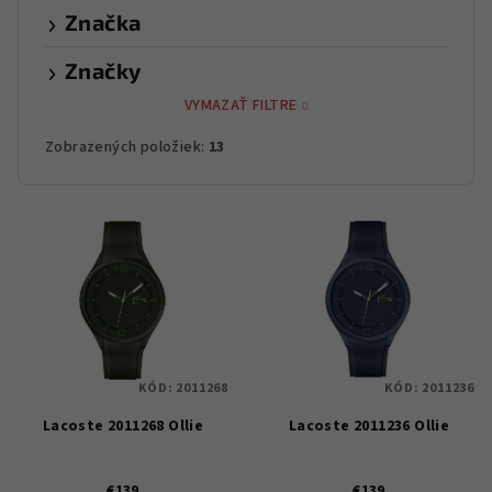
Značka
Značky
VYMAZAŤ FILTRE
Zobrazených položiek:
13
V
ý
p
i
s
p
KÓD:
2011268
KÓD:
2011236
r
Lacoste 2011268 Ollie
Lacoste 2011236 Ollie
o
d
€139
€139