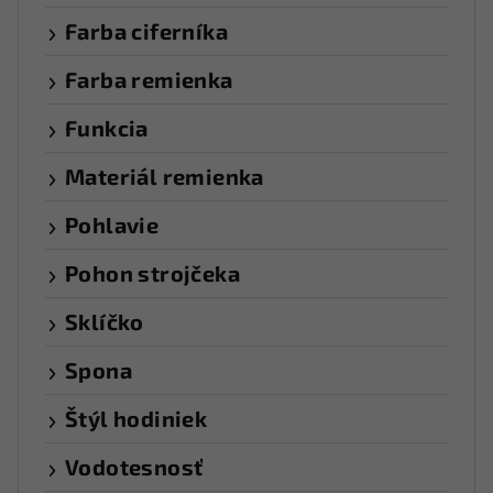
Farba ciferníka
Farba remienka
Funkcia
Materiál remienka
Pohlavie
Pohon strojčeka
Sklíčko
Spona
Štýl hodiniek
Vodotesnosť