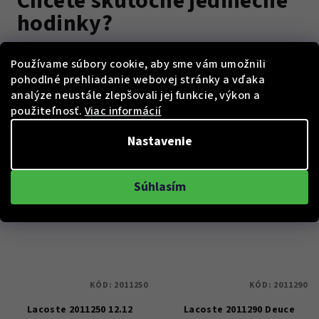
Chcete skutočne jedinečné
hodinky?
Gravírovanie doslova dodá vašim hodinkám osobný nádych.
Používame súbory cookie, aby sme vám umožnili
Môžete si nechať vygravírovať svoje meno, dôležitý dátum,
pohodlné prehliadanie webovej stránky a vďaka
citát alebo iný osobný odkaz, ktorý má pre vás hlboký
analýze neustále zlepšovali jej funkcie, výkon a
význam. Hodinky sa tak stanú jedinečným predmetom, ktorý
použiteľnosť.
Viac informácií
vás bude tešiť každý deň a pripomínať vám významný okamih.
Ako sa to dá urobiť?
Nastavenie
Súhlasím
KÓD:
2011250
KÓD:
2011290
Lacoste 2011250 12.12
Lacoste 2011290 Deuce