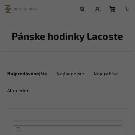
Prejsť
na
obsah
Nákupn
Hľadať
Prihlásenie
Pánske hodinky Lacoste
košík
R
a
Najpredávanejšie
Najlacnejšie
Najdrahšie
d
e
Abecedne
n
i
e
p
r