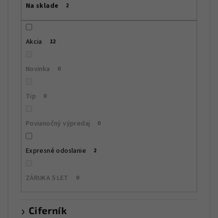
Na sklade
2
o
d
u
Akcia
12
k
t
Novinka
0
o
v
Tip
0
Povianočný výpredaj
0
Expresné odoslanie
2
ZÁRUKA 5 LET
0
Ciferník