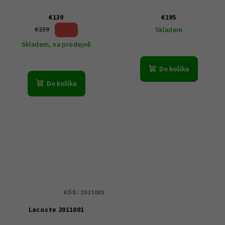
€139
€195
41 %)
€239
Skladem
(–
Skladem, na prodejně
Do košíka
Do košíka
KÓD:
2011001
Lacoste 2011001