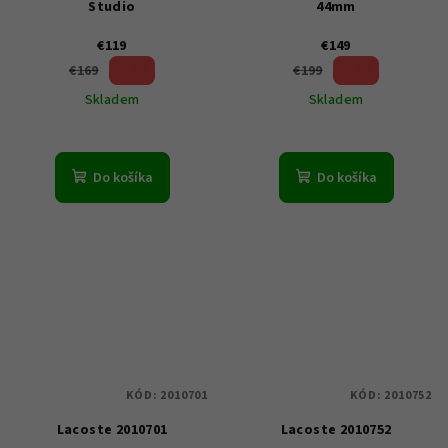
Studio
44mm
€119
€149
29 %)
25 %)
€169
€199
(–
(–
Skladem
Skladem
Do košíka
Do košíka
KÓD:
2010701
KÓD:
2010752
Lacoste 2010701
Lacoste 2010752