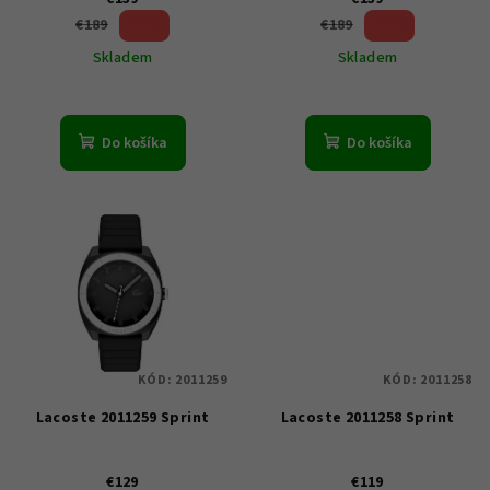
u
26 %)
26 %)
€189
€189
k
(–
(–
Skladem
Skladem
t
o
v
Do košíka
Do košíka
KÓD:
2011259
KÓD:
2011258
Lacoste 2011259 Sprint
Lacoste 2011258 Sprint
€129
€119