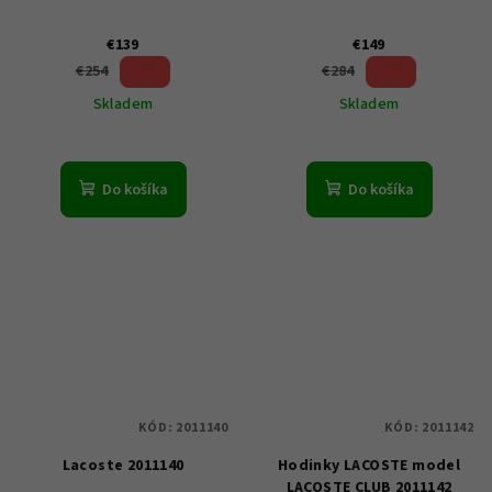
€139
€149
45 %)
47 %)
€254
€284
(–
(–
Skladem
Skladem
Do košíka
Do košíka
KÓD:
2011140
KÓD:
2011142
Lacoste 2011140
Hodinky LACOSTE model
LACOSTE CLUB 2011142