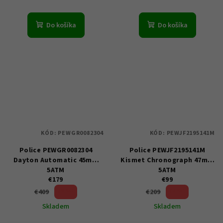
Do košíka
Do košíka
KÓD:
PEWGR0082304
KÓD:
PEWJF2195141M
Police PEWGR0082304
Police PEWJF2195141M
Dayton Automatic 45mm
Kismet Chronograph 47mm
5ATM
5ATM
€179
€99
56 %)
52 %)
€409
€209
(–
(–
Skladem
Skladem