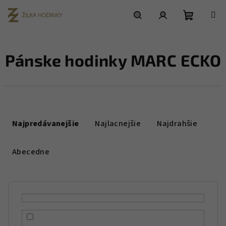
Prejsť
na
obsah
Nákupn
Hľadať
Prihlásenie
Pánske hodinky MARC ECKO
košík
R
a
Najpredávanejšie
Najlacnejšie
Najdrahšie
d
e
Abecedne
n
i
e
p
r