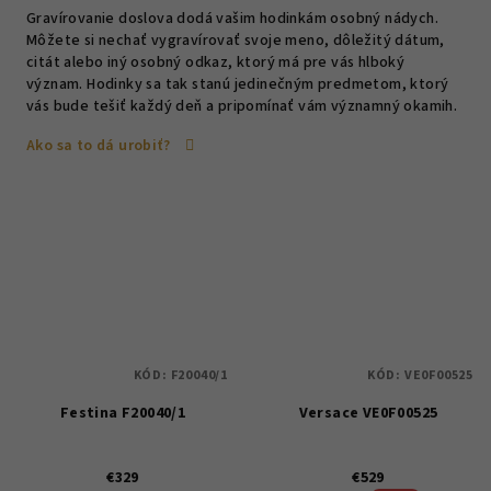
Gravírovanie doslova dodá vašim hodinkám osobný nádych.
Môžete si nechať vygravírovať svoje meno, dôležitý dátum,
citát alebo iný osobný odkaz, ktorý má pre vás hlboký
význam. Hodinky sa tak stanú jedinečným predmetom, ktorý
vás bude tešiť každý deň a pripomínať vám významný okamih.
Ako sa to dá urobiť?
KÓD:
F20040/1
KÓD:
VE0F00525
Festina F20040/1
Versace VE0F00525
€329
€529