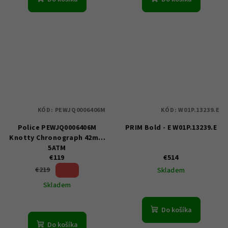
KÓD:
PEWJQ0006406M
KÓD:
W01P.13239.E
Police PEWJQ0006406M
PRIM Bold - E W01P.13239.E
Knotty Chronograph 42mm
5ATM
€119
€514
45 %)
€219
Skladem
(–
Skladem
Do košíka
Do košíka