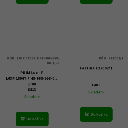
KÓD:
L03P.18067.F.48-968-558-
KÓD:
F22002/1
00-1/08
Festina F22002/1
PRIM Lux - F
L03P.18067.F.48-968-558-00-
1/08
€401
€813
Skladem
Skladem
Do košíka
Do košíka