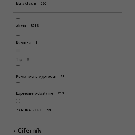
Na sklade
252
o
d
u
Akcia
3216
k
t
Novinka
1
o
v
Tip
0
Povianočný výpredaj
71
Expresné odoslanie
253
ZÁRUKA 5 LET
99
Ciferník