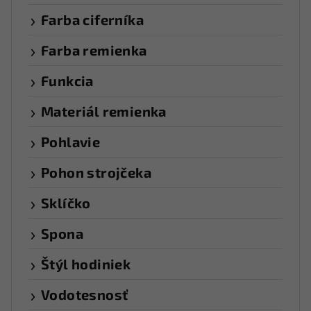
Farba ciferníka
Farba remienka
Funkcia
Materiál remienka
Pohlavie
Pohon strojčeka
Sklíčko
Spona
Štýl hodiniek
Vodotesnosť