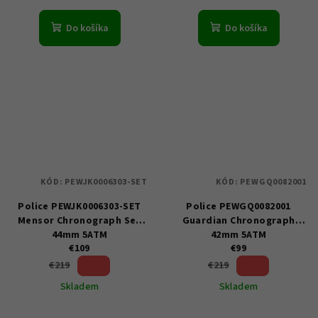
Do košíka
Do košíka
KÓD:
PEWJK0006303-SET
KÓD:
PEWGQ0082001
Police PEWJK0006303-SET
Police PEWGQ0082001
Mensor Chronograph Set
Guardian Chronograph
44mm 5ATM
42mm 5ATM
€109
€99
50 %)
54 %)
€219
€219
(–
(–
Skladem
Skladem