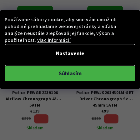
Do košíka
Do košíka
Používame súbory cookie, aby sme vám umožnili
pohodlné prehliadanie webovej stránky a vďaka
analýze neustále zlepšovali jej funkcie, výkon a
použiteľnosť.
Viac informácií
Nastavenie
Súhlasím
KÓD:
PEWGK2239106
KÓD:
PEWJK2014301M-SET
Police PEWGK2239106
Police PEWJK2014301M-SET
Airflow Chronograph 43mm
Driver Chronograph Set
5ATM
45mm 5ATM
€119
€99
57 %)
47 %)
€279
€189
(–
(–
Skladem
Skladem