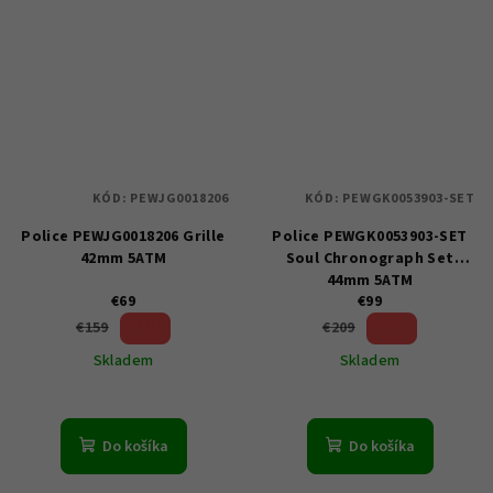
KÓD:
PEWJG0018206
KÓD:
PEWGK0053903-SET
Police PEWJG0018206 Grille
Police PEWGK0053903-SET
42mm 5ATM
Soul Chronograph Set
44mm 5ATM
€69
€99
56 %)
52 %)
€159
€209
(–
(–
Skladem
Skladem
Do košíka
Do košíka