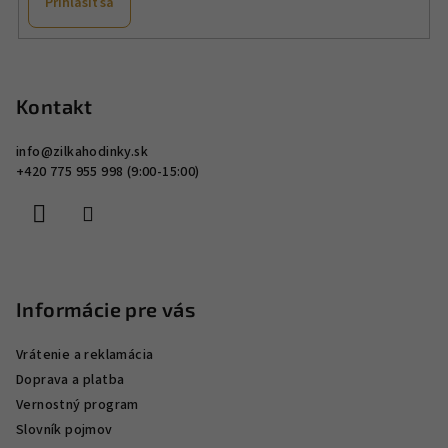
Prihlásiť sa
ý
p
Z
i
á
s
p
Kontakt
u
ä
info
@
zilkahodinky.sk
t
+420 775 955 998 (9:00-15:00)
i
e
Informácie pre vás
Vrátenie a reklamácia
Doprava a platba
Vernostný program
Slovník pojmov