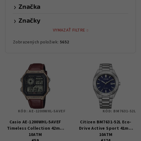
Značka
Značky
VYMAZAŤ FILTRE
Zobrazených položiek:
5652
V
ý
p
i
s
p
KÓD:
AE-1200WHL-5AVEF
KÓD:
BM7631-52L
r
Casio AE-1200WHL-5AVEF
Citizen BM7631-52L Eco-
o
Timeless Collection 42mm
Drive Active Sport 41mm
d
10ATM
10ATM
€59
€174