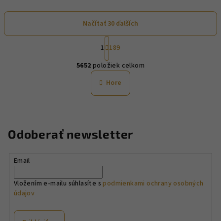
Načítať 30 ďalších
S
1
189
t
O
r
5652
položiek celkom
á
v
n
l
Hore
k
á
o
d
v
a
a
n
c
Odoberať newsletter
i
i
e
e
p
Email
r
v
Vložením e-mailu súhlasíte s
podmienkami ochrany osobných
údajov
k
y
v