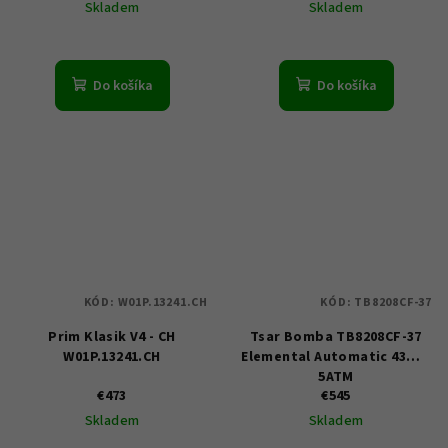
Skladem
Skladem
Do košíka
Do košíka
KÓD:
W01P.13241.CH
KÓD:
TB8208CF-37
Prim Klasik V4 - CH
Tsar Bomba TB8208CF-37
W01P.13241.CH
Elemental Automatic 43mm
5ATM
€473
€545
Skladem
Skladem