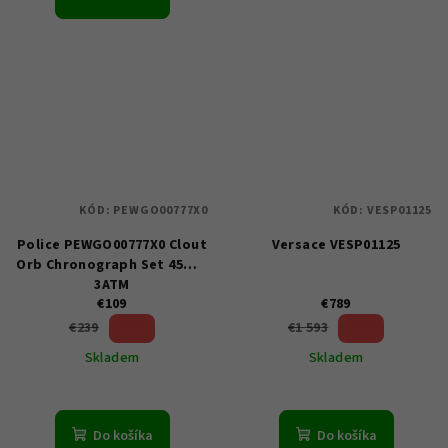
KÓD:
PEWGO00777X0
KÓD:
VESP01125
Police PEWGO00777X0 Clout
Versace VESP01125
Orb Chronograph Set 45mm
3ATM
€109
€789
54 %)
50 %)
€239
€1 593
(–
(–
Skladem
Skladem
Do košíka
Do košíka