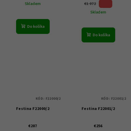
50 %)
€1 072
Skladem
(–
Skladem
Do košíka
Do košíka
KÓD:
F22000/2
KÓD:
F22001/2
Festina F22000/2
Festina F22001/2
€287
€256