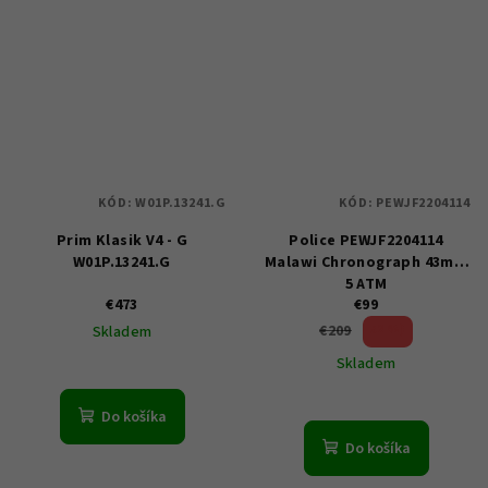
KÓD:
W01P.13241.G
KÓD:
PEWJF2204114
Prim Klasik V4 - G
Police PEWJF2204114
W01P.13241.G
Malawi Chronograph 43mm
5 ATM
€473
€99
52 %)
€209
Skladem
(–
Skladem
Do košíka
Do košíka