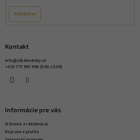
y
v
Prihlásiť sa
ý
p
Z
i
á
s
p
Kontakt
u
ä
info
@
zilkahodinky.sk
t
+420 775 955 998 (9:00-15:00)
i
e
Informácie pre vás
Vrátenie a reklamácia
Doprava a platba
Vernostný program