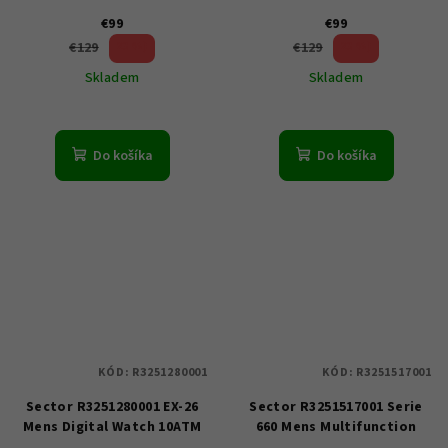
€99
€99
23 %)
23 %)
€129
€129
(–
(–
Skladem
Skladem
Do košíka
Do košíka
KÓD:
R3251280001
KÓD:
R3251517001
Sector R3251280001 EX-26
Sector R3251517001 Serie
Mens Digital Watch 10ATM
660 Mens Multifunction