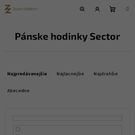
Prejsť
na
obsah
Nákupn
Hľadať
Prihlásenie
Pánske hodinky Sector
košík
R
a
Najpredávanejšie
Najlacnejšie
Najdrahšie
d
e
Abecedne
n
i
e
p
r