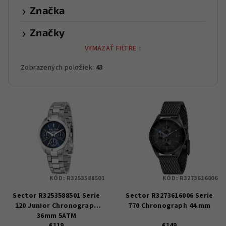
Značka
Značky
VYMAZAŤ FILTRE
Zobrazených položiek:
43
V
ý
p
i
s
p
KÓD:
R3253588501
KÓD:
R3273616006
r
Sector R3253588501 Serie
Sector R3273616006 Serie
o
120 Junior Chronograph
770 Chronograph 44 mm
d
36mm 5ATM
€119
€149