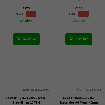
€129
€189
23 %)
27 %)
€169
€259
(–
(–
Skladem
Skladem
Do košíka
Do košíka
KÓD:
R3253102026
KÓD:
R3251197061
Sector R3253102026 Over-
Sector R3251197061
Size 48mm 10ATM
Expander 90 Mens 40mm