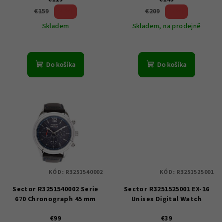
u
25 %)
28 %)
€159
€209
k
(–
(–
Skladem
Skladem, na prodejně
t
o
v
Do košíka
Do košíka
KÓD:
R3251540002
KÓD:
R3251525001
Sector R3251540002 Serie
Sector R3251525001 EX-16
670 Chronograph 45 mm
Unisex Digital Watch
€99
€39