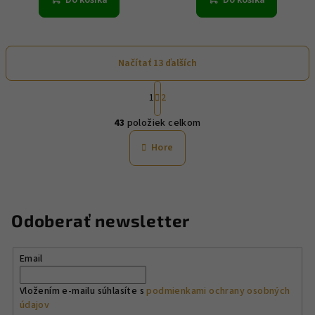
Načítať 13 ďalších
S
1
2
t
O
r
43
položiek celkom
á
v
n
l
Hore
k
á
o
d
v
a
a
n
c
Odoberať newsletter
i
i
e
e
p
Email
r
v
Vložením e-mailu súhlasíte s
podmienkami ochrany osobných
údajov
k