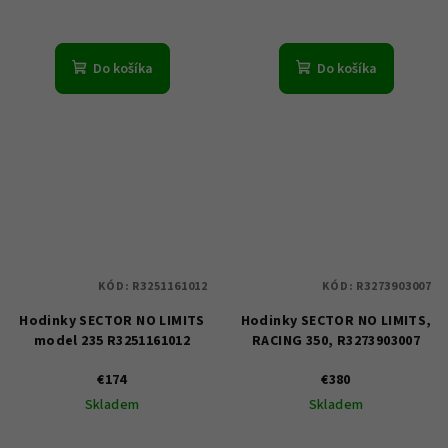
Do košíka
Do košíka
KÓD:
R3251161012
KÓD:
R3273903007
Hodinky SECTOR NO LIMITS
Hodinky SECTOR NO LIMITS,
model 235 R3251161012
RACING 350, R3273903007
€174
€380
Skladem
Skladem