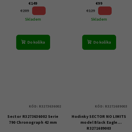
€149
€99
28 %)
23 %)
€209
€129
(–
(–
Skladem
Skladem
Do košíka
Do košíka
KÓD:
R3273636002
KÓD:
R3271689003
Sector R3273636002 Serie
Hodinky SECTOR NO LIMITS
790 Chronograph 42 mm
model Black Eagle
R3271689003