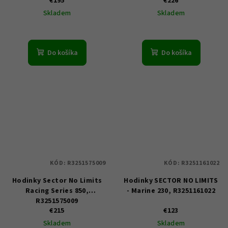
€195
€226
Skladem
Skladem
Do košíka
Do košíka
KÓD:
R3251575009
KÓD:
R3251161022
Hodinky Sector No Limits
Hodinky SECTOR NO LIMITS
Racing Series 850,
- Marine 230, R3251161022
R3251575009
€215
€123
Skladem
Skladem