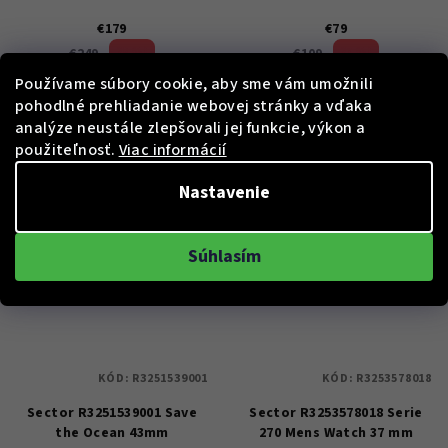
€179
€79
28 %)
27 %)
€249
€109
(–
(–
Používame súbory cookie, aby sme vám umožnili
Skladem
Skladem
pohodlné prehliadanie webovej stránky a vďaka
analýze neustále zlepšovali jej funkcie, výkon a
použiteľnosť.
Viac informácií
Do košíka
Do košíka
Nastavenie
Súhlasím
KÓD:
R3251539001
KÓD:
R3253578018
Sector R3251539001 Save
Sector R3253578018 Serie
the Ocean 43mm
270 Mens Watch 37 mm