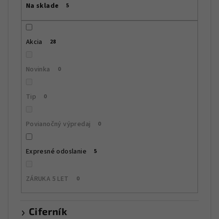
Na sklade
5
o
d
u
Akcia
28
k
t
Novinka
0
o
v
Tip
0
Povianočný výpredaj
0
Expresné odoslanie
5
ZÁRUKA 5 LET
0
Ciferník