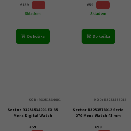
28 %)
33 %)
€139
€59
(–
(–
Skladem
Skladem
Do košíka
Do košíka
KÓD:
R3251534001
KÓD:
R3253578012
Sector R3251534001 EX-35
Sector R3253578012 Serie
Mens Digital Watch
270 Mens Watch 41 mm
€59
€99