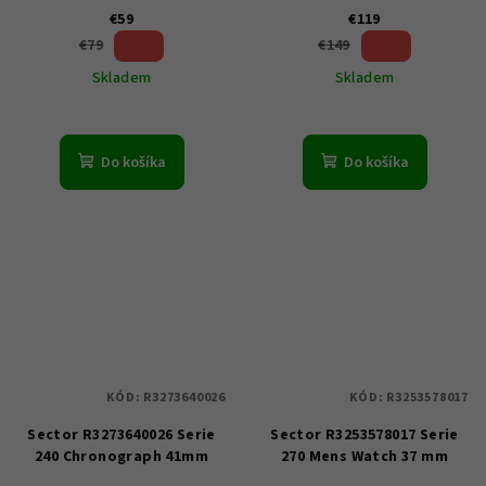
€59
€119
25 %)
20 %)
€79
€149
(–
(–
Skladem
Skladem
Do košíka
Do košíka
KÓD:
R3273640026
KÓD:
R3253578017
Sector R3273640026 Serie
Sector R3253578017 Serie
240 Chronograph 41mm
270 Mens Watch 37 mm