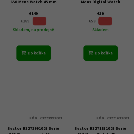
650 Mens Watch 45 mm
Mens Digital Watch
€149
€39
21 %)
33 %)
€189
€59
(–
(–
Skladem, na prodejně
Skladem
Do košíka
Do košíka
KÓD:
R3273991003
KÓD:
R3271631003
Sector R3273991003 Serie
Sector R3271631003 Serie