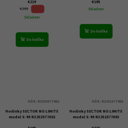
€219
€195
26 %)
€299
Skladem
(–
Skladem
Do košíka
Do košíka
KÓD:
R3253577002
KÓD:
R3251577003
Hodinky SECTOR NO LIMITS
Hodinky SECTOR NO LIMITS
model S-99 R3253577002
model S-99 R3251577003