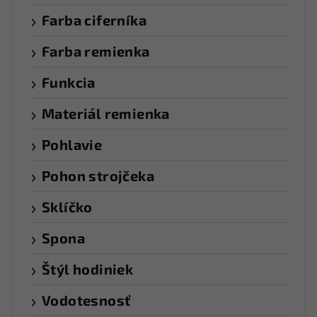
Farba ciferníka
Farba remienka
Funkcia
Materiál remienka
Pohlavie
Pohon strojčeka
Sklíčko
Spona
Štýl hodiniek
Vodotesnosť