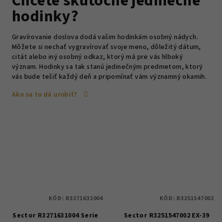
Chcete skutočne jedinečné
hodinky?
Gravírovanie doslova dodá vašim hodinkám osobný nádych.
Môžete si nechať vygravírovať svoje meno, dôležitý dátum,
citát alebo iný osobný odkaz, ktorý má pre vás hlboký
význam. Hodinky sa tak stanú jedinečným predmetom, ktorý
vás bude tešiť každý deň a pripomínať vám významný okamih.
Ako sa to dá urobiť?
KÓD:
R3271631004
KÓD:
R3251547002
Sector R3271631004 Serie
Sector R3251547002 EX-39