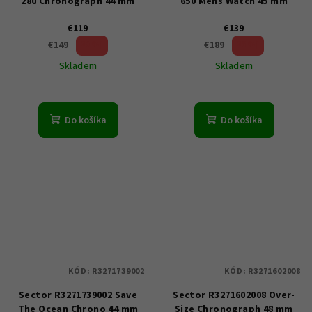
280 Chronograph 44 mm
650 Mens Watch 45 mm
€119
€139
20 %)
26 %)
€149
€189
(–
(–
Skladem
Skladem
Do košíka
Do košíka
KÓD:
R3271739002
KÓD:
R3271602008
Sector R3271739002 Save
Sector R3271602008 Over-
The Ocean Chrono 44 mm
Size Chronograph 48 mm